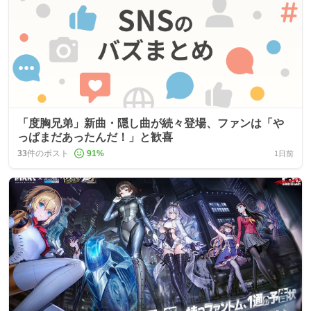
「度胸兄弟」新曲・隠し曲が続々登場、ファンは「や
っぱまだあったんだ！」と歓喜
33
件のポスト
91
%
1日前