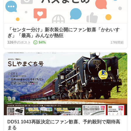
「センター分け」新衣装公開にファン歓喜「かわいす
ぎ」「最高」みんなが熱狂
326
件のポスト
94
%
17時間前
DD51 1043再販決定にファン歓喜、予約殺到で期待高
まる