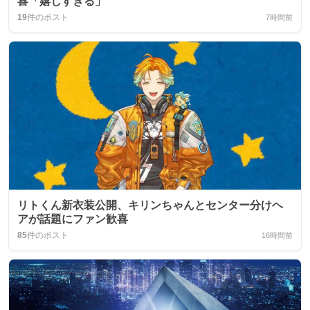
喜「嬉しすぎる」
19
件のポスト
7時間前
リトくん新衣装公開、キリンちゃんとセンター分けヘ
アが話題にファン歓喜
85
件のポスト
16時間前