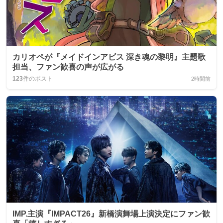
カリオペが『メイドインアビス 深き魂の黎明』主題歌
担当、ファン歓喜の声が広がる
123
件のポスト
2時間前
IMP.主演『IMPACT26』新橋演舞場上演決定にファン歓