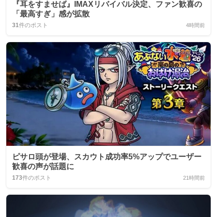
『耳をすませば』IMAXリバイバル決定、ファン歓喜の
「最高すぎ」感が拡散
31
件のポスト
4時間前
ピサロ頭が登場、スカウト成功率5%アップでユーザー
歓喜の声が話題に
173
件のポスト
21時間前