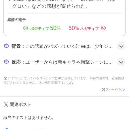
「グロい」などの感想が寄せられた。
感情の割合
50
50
%
%
背景
：
この話題がバズっている理由は、少年ジャンプ＋が全話無料で提供することで多くの読者が最新の第215話にアクセスしやすくなった点と、作品内で新キャラやワンヘッドといった衝撃的な要素が登場したことが期待感を高めたためとみられる。
反応
：
ユーザーからは新キャラや衝撃シーンに対して興奮や驚きの声が上がり、一部では作品の過激さやグロテスクさに対する批判的な意見も見られた。
アイコンが付いているコンテンツはAIが生成しています。内容の最新性・正確性は
保証されておりません。その他注意事項は
こちら
フィードバック
関連ポスト
該当のポストはありません。