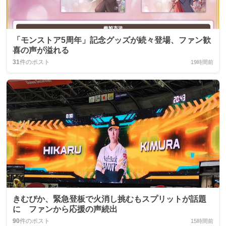
「モンストア5周年」記念グッズが続々登場、ファン歓
喜の声が溢れる
31
件のポスト
19時間前
きむぴか、緊急登板で火消し挑むもスプリットが話題
に ファンから応援の声続出
90
件のポスト
15時間前