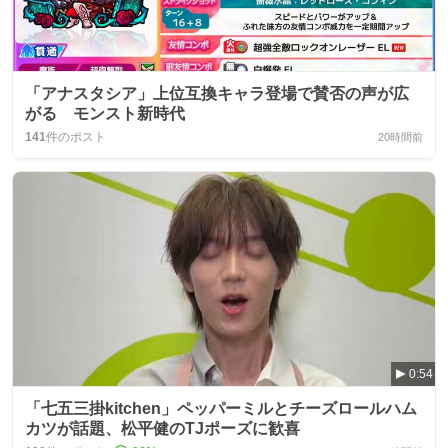
「アナスタシア」上位互換キャラ登場で賛否の声が広
がる モンスト新時代
141
件のポスト
20時間前
0:54
「七五三掛kitchen」ペッパーミルとチーズロールハム
カツが話題、松平健のTJポーズに歓喜