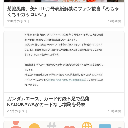
菊池風磨、美ST10月号表紙解禁にファン歓喜「めちゃ
くちゃカッコいい」
118
件のポスト
14時間前
ガンダムエース、カード付録不足で品薄
KADOKAWAがカードなし増刷を発表
27
件のポスト
15時間前