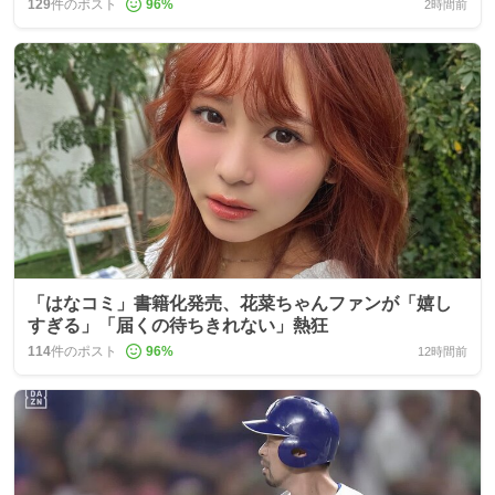
129
件のポスト
96
%
2時間前
「はなコミ」書籍化発売、花菜ちゃんファンが「嬉し
すぎる」「届くの待ちきれない」熱狂
114
件のポスト
96
%
12時間前