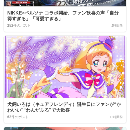
NIKKE×ペルソナ コラボ開始、ファン歓喜の声「自分
得すぎる」「可愛すぎる」
252
件のポスト
2時間前
犬飼いろは（キュアフレンディ）誕生日にファンが“か
わいい”“わんだふる”で大歓喜
62
件のポスト
12時間前