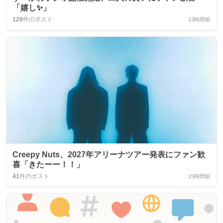
「嬉し✨」
129
件のポスト
13時間前
Creepy Nuts、2027年アリーナツアー発表にファン歓
喜「きたーー！！」
41
件のポスト
15時間前