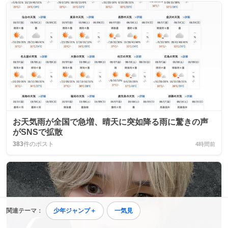
お天気雨が全国で急増、晴天に突如降る雨に驚きの声
がSNSで拡散
383
件のポスト
4時間前
関連テーマ：
少年ジャンプ＋
一気見