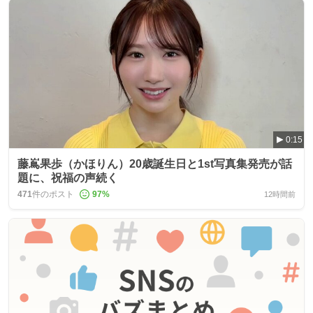
0:15
藤嶌果歩（かほりん）20歳誕生日と1st写真集発売が話
題に、祝福の声続く
471
件のポスト
97
%
12時間前