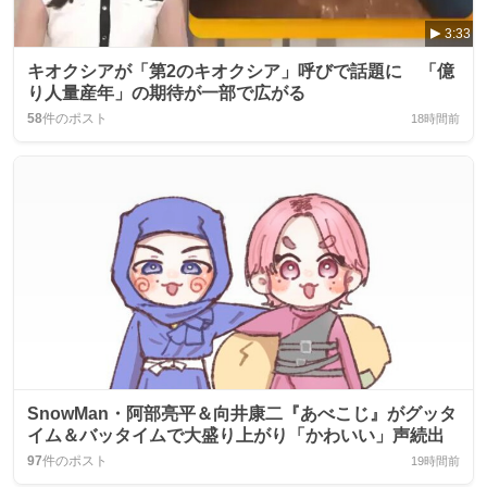
3:33
キオクシアが「第2のキオクシア」呼びで話題に 「億
り人量産年」の期待が一部で広がる
58
件のポスト
18時間前
SnowMan・阿部亮平＆向井康二『あべこじ』がグッタ
イム＆バッタイムで大盛り上がり「かわいい」声続出
97
件のポスト
19時間前