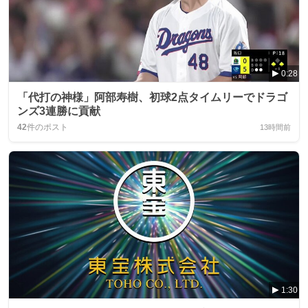
0:28
「代打の神様」阿部寿樹、初球2点タイムリーでドラゴ
ンズ3連勝に貢献
42
件のポスト
13時間前
1:30