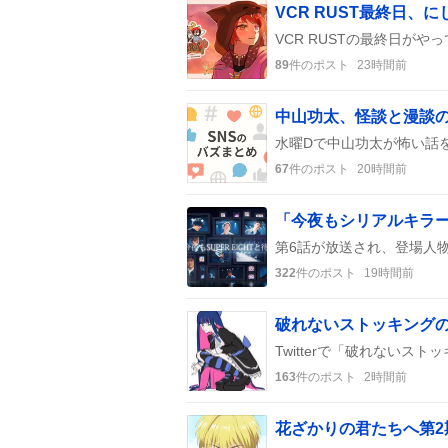
VCR RUST最終日、
89
件のポスト
23時間前
中山功太、怪談と漫談
67
件のポスト
20時間前
322
件のポスト
19時間前
163
件のポスト
2時間前
花ざかりの君たちへ第2