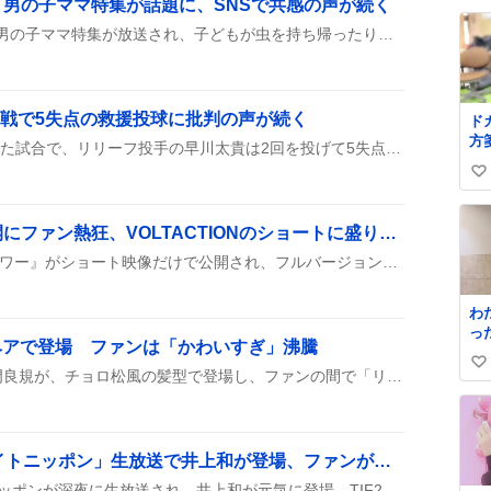
男の子ママ特集が話題に、SNSで共感の声が続く
ン
い
麗
『上田と女が吠える夜』の男の子ママ特集が放送され、子どもが虫を持ち帰ったり壁に穴を開けたり、ママ呼びが続く姿が笑いと共感を呼んでいる様子がSNSで広がっている。
ね
供
数
し
い
A戦で5失点の救援投球に批判の声が続く
ド
方
阪神がDeNAに7対11で敗れた試合で、リリーフ投手の早川太貴は2回を投げて5失点し、試合の流れをさらに悪化させた。SNSでは早川の投球に対して批判的な声が多数上がっている。
い
い
ね
「ロウワー」フル未公開にファン熱狂、VOLTACTIONのショートに盛り上がりの声
数
VOLTACTIONが歌う『ロウワー』がショート映像だけで公開され、フルバージョンがまだ出ていないことに、ファンが「フルで聞きたい！」とテンション高くリクエストを連投している様子がうかがえる。
わ
った 階段か
ロ松ヘアで登場 ファンは「かわいすぎ」沸騰
が
い
け
Aぇ!groupの佐野晶哉や正門良規が、チョロ松風の髪型で登場し、ファンの間で「リアルチョロ松」や「かわいすぎ」などのコメントが広がっている。
立
い
が
ね
通
数
仕
「乃木坂46のオールナイトニッポン」生放送で井上和が登場、ファンが「可愛すぎる」盛り上がり
人
乃木坂46のオールナイトニッポンが深夜に生放送され、井上和が元気に登場。TIF2026の話やマイクの持ち方トークが繰り広げられ、リスナーは「可愛すぎる」や「生放送です」などのコメントで盛り上がった。
に