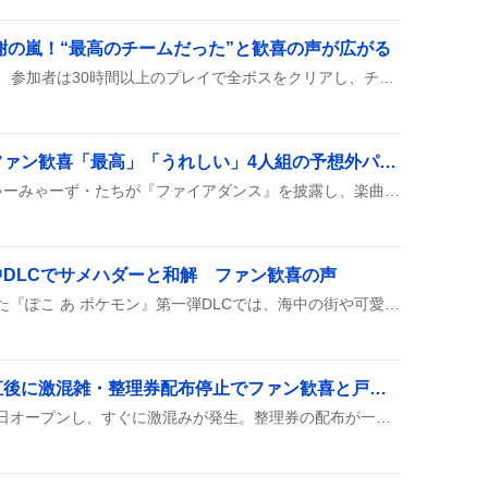
感謝の嵐！“最高のチームだった”と歓喜の声が広がる
VCR RUSTが最終日を迎え、参加者は30時間以上のプレイで全ボスをクリアし、チームの絆を称えながら感謝のメッセージを投稿した。視聴者への感謝や次回への期待も語られ、思い出の映像が共有された。
ファイアダンス披露でファン歓喜「最高」「うれしい」4人組の予想外パフォーマンスがSNSで熱狂的リアクション続出
4人組のセラフ・奏斗・みゃーみゃーず・たちが『ファイアダンス』を披露し、楽曲の視聴や歌ってみた動画がSNSで次々にシェアされた。ファンは「最高」「うれしい」などのコメントと炎やハートの絵文字で盛り上がっている。さらに公式リンクが添付され、配信やライブ映像へのアクセスが促された。
DLCでサメハダーと和解 ファン歓喜の声
リゼ・ヘルエスタが配信した『ぽこ あ ポケモン』第一弾DLCでは、海中の街や可愛い水ポケモンが登場し、サメハダーとの歴史的和解が披露された。視聴者は感動と歓声を上げ、次回作への期待も高まった。
カワラボストア、開店直後に激混雑・整理券配布停止でファン歓喜と戸惑い
原宿のカワラボストアが本日オープンし、すぐに激混みが発生。整理券の配布が一時止められ、16時以降に再開されたとの声が多数。限定グッズは即完売で、レジでも長時間待ちの様子がSNSで話題になっている。