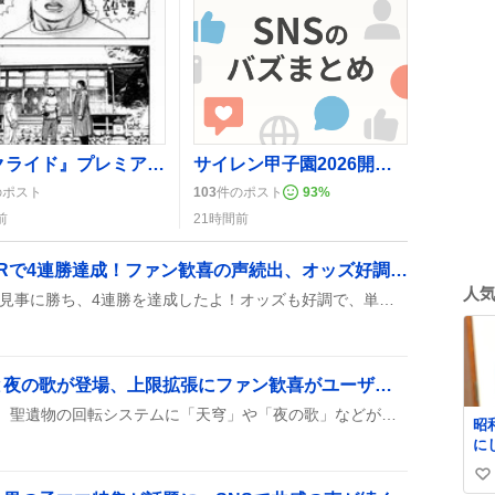
『スクライド』プレミア公開、男の必修科目と熱狂する声続出
サイレン甲子園2026開催、ENクララが解説者として登場でファン歓喜
のポスト
103
件のポスト
93
%
前
21時間前
シンボリライト、船橋7Rで4連勝達成！ファン歓喜の声続出、オッズ好調で期待感高まる
人
シンボリライトが船橋7Rで見事に勝ち、4連勝を達成したよ！オッズも好調で、単勝110円、3連単980円と盛り上がりが止まらない様子。
聖遺物廻聖追加で天穹と夜の歌が登場、上限拡張にファン歓喜がユーザーを沸かす
原神の最新アップデートで、聖遺物の回転システムに「天穹」や「夜の歌」などが新規追加され、同時にバッグの所持上限が2000個から2700個へ拡大された。これにより、既に育成を終えたプレイヤーも新たな聖遺物を回転させられ、余剰分を保管しやすくなると好評だ。多くのユーザーが「上限アップ、廻聖追加ナイス!!!」と喜びの声を上げている。
昭
に
刺
い
れ