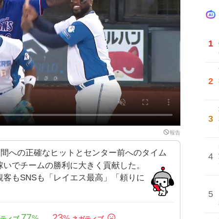
1
2
3
報告
中間への正確なヒットとセンター前へのタイム
4
稼いでチームの勝利に大きく貢献した。
客もSNSも「レイエス最高」「頼りに
5
77
23
%
%