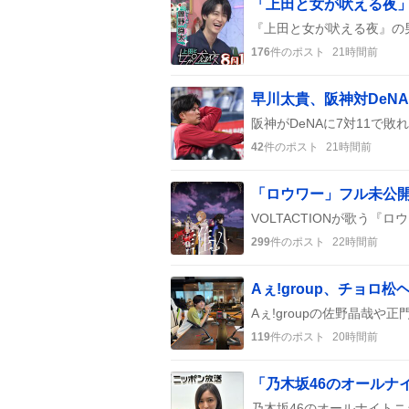
「上田と女が吠える夜」
176
件のポスト
21時間前
早川太貴、阪神対DeN
42
件のポスト
21時間前
299
件のポスト
22時間前
Aぇ!group、チョ
119
件のポスト
20時間前