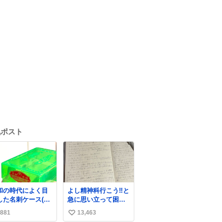
気ポスト
和の時代によく目
よし精神科行こう‼️と
した名刺ケース(名
急に思い立って困っ
を作るとこれに入
てること書き出して
881
13,463
い
て渡された)はウラ
たらペン止まらなく