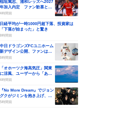
稲垣篤志、浦和レッズへ2027
年加入内定 ファン歓喜と期
待感が高まる
4時間前
日経平均が一時1000円超下落、投資家は
「下落が始まった」と驚き
8時間前
中日ドラゴンズFCユニホーム
新デザイン公開、ファンは
「かわいい」「レトロ」など
6時間前
歓喜
「オホーツク海高気圧」関東
に涼風、ユーザーから「あり
がとう」や「ずっといて」な
4時間前
ど感謝の声が寄せられる
『No More Dream』でジョン
グクがジミンを抱き上げ、フ
ァン歓喜の瞬間が話題に
5時間前