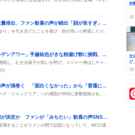
に
け
い
「あんゆり」ガチャで大量排出、ファン歓喜の声が続出「顔が良すぎ」まで称賛
い
ユーザーがガチャで「あんゆり」を引き当てたことを喜び、顔が良いと称賛したり、衣装やデザインに興奮する投稿が多数見られる。
ね
数
「千鳥かまいたちゴールデンアワー」手越祐也がきな粉揚げ餅に挑戦、ファン歓喜の声
文
ど
手越祐也がきな粉揚げ餅に挑戦し、むせる様子が笑いを呼び、メジャー伸ばしチャレンジでも全力プレイ。さらに、超臭い液体が登場し、番組全体が盛り上がった。
い
間前
い
い
ね
「ジャングリア」賛否の声が渦巻く 「面白くなかった」から「普通に楽しかった」までの口コミ
数
沖縄に新設されたテーマパーク「ジャングリア」への感想がSNSに多数投稿され、楽しさや食事を称賛する声と、アトラクション不足や価格への不満を示す批判が混在している様子が見られる。
岩崎大昇、逆転男子出演が決定か ファンが「みちたい」歓喜の声SNSで大盛り上がり
岩崎大昇が『逆転男子』に登場することがファンの間で話題になっていて、MCの道枝駿佑が「逆転男子に出る」とさりげなく言及したのがきっかけで、みちたいが大興奮している様子が投稿に溢れている。