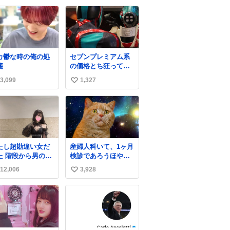
ガラスのような綺
なってすごい勢いで
い
な発色なので、子
埋まってワロタ
ね
たちの宝物入れと
数
て二次利用されて
ましたとさ。
カ鬱な時の俺の処
セブンプレミアム系
箋
の価格とち狂ってて
今これ
3,099
1,327
い
い
ね
数
たし超勘違い女だ
産婦人科いて、1ヶ月
ら男の人
検診であろうほやほ
降りて来てたんだ
や赤ちゃん👩‍🍼と推
12,006
3,928
い
ど この格好の女が
定2,3歳の女の子👧🏻
ってたら一回は足
をワンオペで連れて
い
止まるでしょ？普
るママがいるのだけ
ね
。降りてきたのは
ども 女の子ずっとマ
数
事帰りっぽい男の
マの側から離れな
で、足取り重そう
い…⁉️ 手を繋がなく
歩いてて見るから
てもうろちょろしな