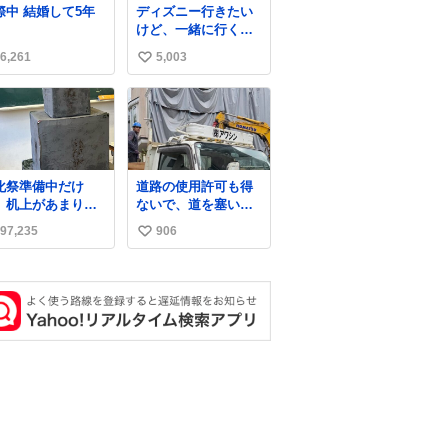
交際中 結婚して5年
ディズニー行きたい
異変を感じたんだ
いしママが歩いたら
けど、一緒に行くほ
ど
ピクミンみたいにﾄﾃﾄ
ど仲のいい友達が居
ﾃついてってるし逃走
6,261
5,003
い
ない… ほんでこれ
しないし脱走しない
い
し逃げないし走ら文
字数
ね
数
化祭準備中だけ
道路の使用許可も得
、机上があまりに
ないで、道を塞いだ
じめっぽすぎる
まま解体作業して
97,235
906
い
る。 写真を撮ろうと
したら「勝手に写真
い
撮るな馬鹿野郎」と
ね
罵倒されるなど。
数