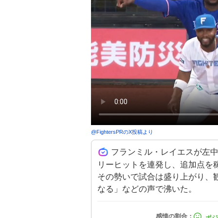
@
FightersPR
のX投稿より
フランミル・レイエスが左
リーヒットを連発し、追加点を
その勢いで試合は盛り上がり、観
なる」などの声で沸いた。