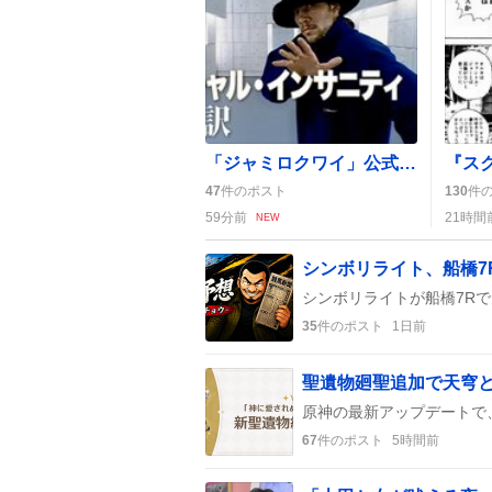
「ジャミロクワイ」公式和訳MV公開＆原宿POP‑UPオープンでファン熱狂
47
件のポスト
130
件
59分前
21時間
NEW
35
件のポスト
1日前
67
件のポスト
5時間前