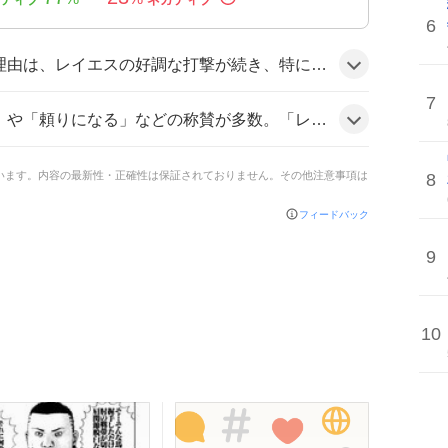
6
ットが目立ったことに加え、同日に開催された『ドミニカ共和国DAY』での出場や母国からの功労賞受賞が話題を呼び、ファンの期待感が高まったようだ。
7
「レイエス最高」「神すぎる」など熱狂的なコメントも目立ち、投稿は歓声とともに盛り上がっている様子だ。
ています。内容の最新性・正確性は保証されておりません。その他注意事項は
8
フィードバック
9
10