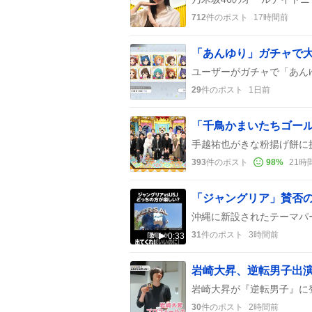
712
件のポスト
17時間前
29
件のポスト
1日前
393
件のポスト
98
%
21時
31
件のポスト
3時間前
0:33
30
件のポスト
2時間前