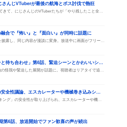
にじさんじVTuberが最後の航海とボス討伐で熱狂
VCR RUSTの最終日がやってきて、にじさんじのVTuberたちが「やり残したこと全部やる！」と意気込んで配信を開始し、ボス討伐や海賊団の最後の航海を楽しんでいる様子がツイートで広がっている。
の融合で『怖い』と『面白い』が同時に話題に
水曜Dで中山功太が怖い話を披露し、同じ内容が漫談に変身。放送中に画面がフリーズしたりノイズが入ったりして、視聴者からは『怖い！』『笑える！』と大盛り上がりで、点数評価でも上位にランクインした。
「今夜もシリアルキラーと待ち合わせ」第6話、緊迫シーンとかわいいシールでファン熱狂
第6話が放送され、登場人物の怪我や緊迫した展開が話題に。視聴者はリアタイで追いかけ、ぷくぷくシールや縦山裕二のガチャなどのグッズ情報をシェアした。
破れないストッキングの安全性議論、エスカレーターや機械巻き込みシナリオがSNSで拡散
Twitterで「破れないストッキング」の安全性が取り上げられ、エスカレーターや機械に巻き込まれるシーンが想像され、破れないことが逆に危険になるという声が広がっている。
期第6話、放送開始でファン歓喜の声が続出