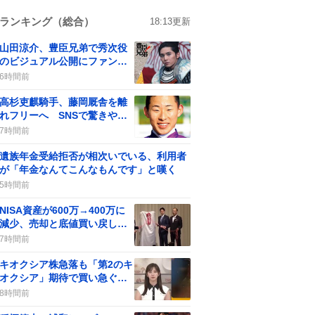
ランキング（総合）
18:13
更新
山田涼介、豊臣兄弟で秀次役
のビジュアル公開にファン歓
喜が話題に
6時間前
高杉吏麒騎手、藤岡厩舎を離
れフリーへ SNSで驚きや残
念の声も見られる
7時間前
遺族年金受給拒否が相次いでいる、利用者
が「年金なんてこんなもんです」と嘆く
5時間前
NISA資産が600万→400万に
減少、売却と底値買い戻し議
論がSNSで拡散
7時間前
キオクシア株急落も「第2のキ
オクシア」期待で買い急ぐユ
ーザー続出
8時間前