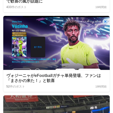
で歓喜の嵐が話題に
433
件のポスト
16時間前
ヴォジーニャがeFootballガチャ単発登場、ファンは
「まさかの来た！」と歓喜
52
件のポスト
18時間前