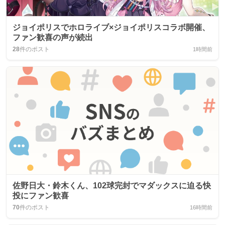
ジョイポリスでホロライブ×ジョイポリスコラボ開催、
ファン歓喜の声が続出
28
件のポスト
1時間前
佐野日大・鈴木くん、102球完封でマダックスに迫る快
投にファン歓喜
70
件のポスト
16時間前