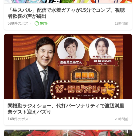
「生スバル」配信で水着ガチャが15分でコンプ、視聴
者歓喜の声が続出
588
件のポスト
90
%
12時間前
関根勤ラジオショー、代打パーソナリティで渡辺満里
奈ゲスト迎えバズり
148
件のポスト
20時間前