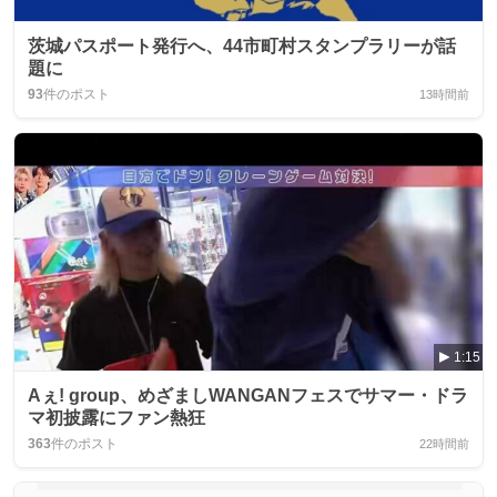
茨城パスポート発行へ、44市町村スタンプラリーが話
題に
93
件のポスト
13時間前
1:15
Aぇ! group、めざましWANGANフェスでサマー・ドラ
マ初披露にファン熱狂
363
件のポスト
22時間前