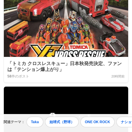
「トミカ クロスレスキュー」日本秋発売決定、ファン
は「テンション爆上がり」
58
件のポスト
20時間前
関連テーマ：
Taka
始球式（野球）
ONE OK ROCK
ナショ