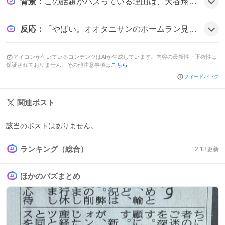
背景
：
この話題がバズっている理由は、大谷翔平が投手と打者の二刀流で活躍し、さらに第15号本塁打という大きな節目を迎えたことがファンの期待感を高めたためだとみられる。
反応
：
「やばい。オオタニサンのホームラン見れた！！！！！」と歓声が上がり、「大谷さん緊迫した試合できたあああああ！！！！！」と興奮が伝わる投稿が目立つ。多くのユーザーが「最高！」や「感動した」などのポジティブな感想を寄せている様子だ。
アイコンが付いているコンテンツはAIが生成しています。内容の最新性・正確性は
保証されておりません。その他注意事項は
こちら
フィードバック
関連ポスト
該当のポストはありません。
ランキング（総合）
12:13
更新
ほかのバズまとめ