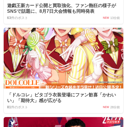
遊戯王新カード公開と買取強化、ファン熱狂の様子が
SNSで話題に、8月7日大会情報も同時発表
63
件のポスト
13分前
NEW
「ドルコレ」ピタゴラ衣装登場にファン歓喜「かわい
い」「期待大」感が広がる
81
件のポスト
28分前
NEW