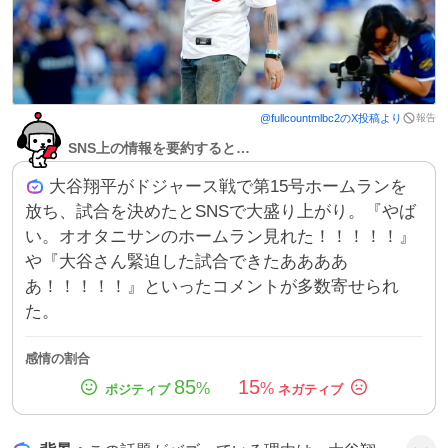
報告
@
fullcountmlbc2
のX投稿より
SNS上の情報を要約すると…
大谷翔平がドジャース戦で第15号ホームランを
放ち、試合を決めたとSNSで大盛り上がり。『やば
い。オオタニサンのホームラン見れた！！！！！』
や『大谷さん緊迫した試合できたああああ
あ！！！！！』といったコメントが多数寄せられ
た。
感情の割合
85
15
%
%