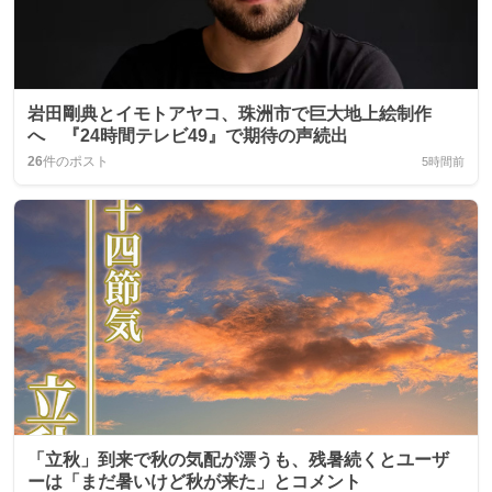
岩田剛典とイモトアヤコ、珠洲市で巨大地上絵制作
へ 『24時間テレビ49』で期待の声続出
26
件のポスト
5時間前
「立秋」到来で秋の気配が漂うも、残暑続くとユーザ
ーは「まだ暑いけど秋が来た」とコメント