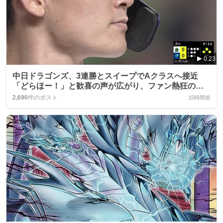
0:23
中日ドラゴンズ、3連勝とスイープでAクラスへ接近
「どらほー！」と歓喜の声が広がり、ファン熱狂の渦
が巻き起こる
2,690
件のポスト
15時間前