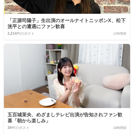
「正源司陽子」生出演のオールナイトニッポンX、松下
洸平との遭遇にファン歓喜
2,214
件のポスト
11時間前
五百城茉央、めざましテレビ出演が告知されファン歓
喜「朝から楽しみ」
39
件のポスト
16時間前