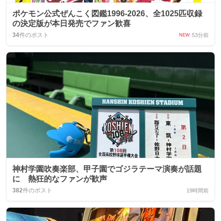
ポケモン公式ぜんこく図鑑1996-2026、全1025匹収録
の決定版が本日発売でファン歓喜
34
件のポスト
53分前
NEW
神村学園吹奏楽部、甲子園でゴジラテーマ演奏が話題
に 熱狂的なファンが歓声
382
件のポスト
19時間前