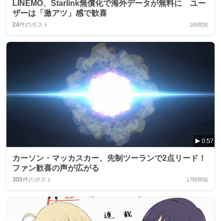
LINEMO、Starlink無償化で海外データが無料に ユー
ザーは「激アツ」感で歓喜
24
件のポスト
1時間前
0:57
カーソン・マッカスカー、先制ツーランで2点リード！
ファン歓喜の声が広がる
305
件のポスト
17時間前