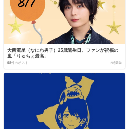
大西流星（なにわ男子）25歳誕生日、ファンが祝福の
嵐「りゅちぇ最高」
98
件のポスト
5時間前