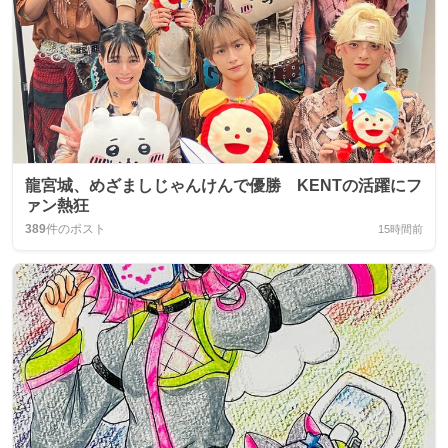
龍宮城、めざましじゃんけんで優勝 KENTの活躍にフ
ァン熱狂
389
件のポスト
15時間前