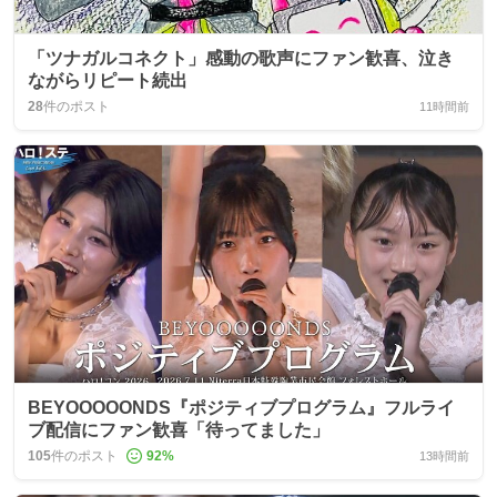
「ツナガルコネクト」感動の歌声にファン歓喜、泣き
ながらリピート続出
28
件のポスト
11時間前
BEYOOOOONDS『ポジティブプログラム』フルライ
ブ配信にファン歓喜「待ってました」
105
件のポスト
92
%
13時間前