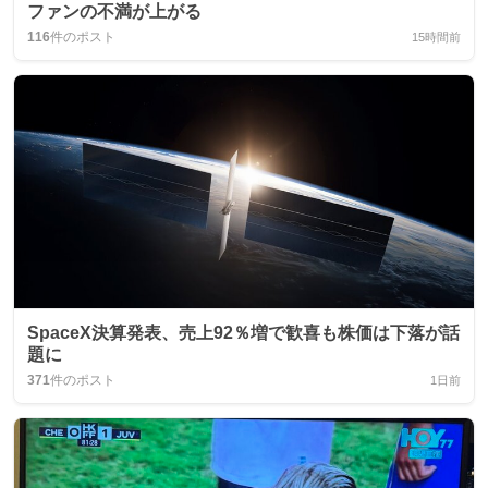
ファンの不満が上がる
116
件のポスト
15時間前
SpaceX決算発表、売上92％増で歓喜も株価は下落が話
題に
371
件のポスト
1日前