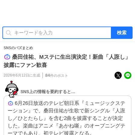
検索
SNSのバズまとめ
桑田佳祐、Mステに生出演決定！新曲「人誑し」
披露にファン歓喜
84
2026年6月12日
に生成
件のポスト
SNS上の情報を要約すると…
6月26日放送のテレビ朝日系『ミュージックステ
ーション』で、桑田佳祐が生歌で新シングル『人誑
し／ひとたらし』を含む2曲を披露することが決定
した。楽曲はアニメ『あかね噺』のオープニングテ
ーマでもあり、初テレビ披露となる。