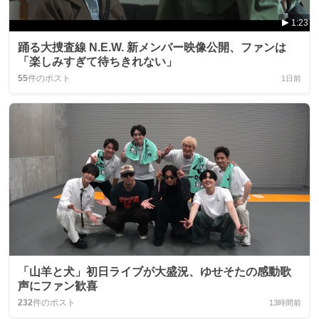
1:23
踊る大捜査線 N.E.W. 新メンバー映像公開、ファンは
「楽しみすぎて待ちきれない」
55
件のポスト
1日前
「山羊と犬」初日ライブが大盛況、ゆせそたの感動歌
声にファン歓喜
232
件のポスト
13時間前