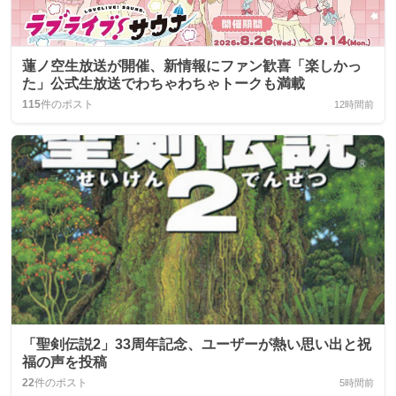
蓮ノ空生放送が開催、新情報にファン歓喜「楽しかっ
た」公式生放送でわちゃわちゃトークも満載
115
件のポスト
12時間前
「聖剣伝説2」33周年記念、ユーザーが熱い思い出と祝
福の声を投稿
22
件のポスト
5時間前