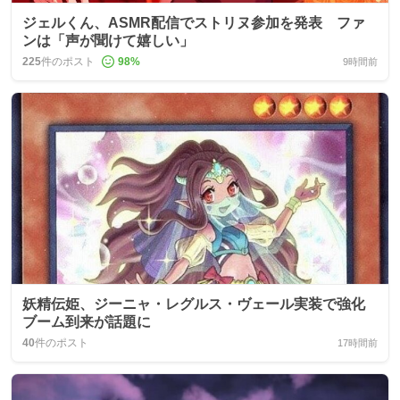
ジェルくん、ASMR配信でストリヌ参加を発表 ファ
ンは「声が聞けて嬉しい」
225
件のポスト
98
%
9時間前
妖精伝姫、ジーニャ・レグルス・ヴェール実装で強化
ブーム到来が話題に
40
件のポスト
17時間前