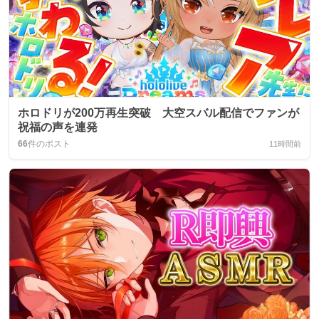
ホロドリが200万再生突破 大空スバル配信でファンが
祝福の声を連発
66
件のポスト
11時間前