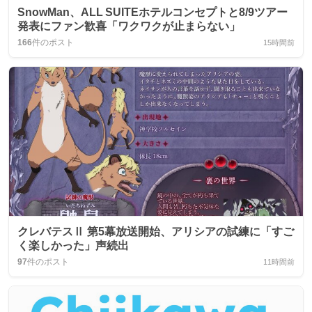
SnowMan、ALL SUITEホテルコンセプトと8/9ツアー
発表にファン歓喜「ワクワクが止まらない」
166
件のポスト
15時間前
クレバテスⅡ 第5幕放送開始、アリシアの試練に「すご
く楽しかった」声続出
97
件のポスト
11時間前