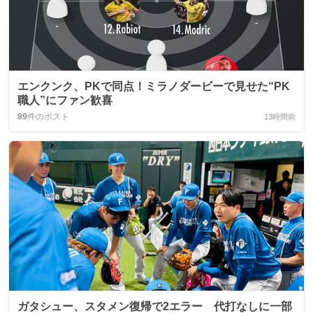
エンクンク、PKで同点！ミラノダービーで見せた“PK
職人”にファン歓喜
89
件のポスト
13時間前
ガタシュー、スタメン復帰で2エラー 代打なしに一部