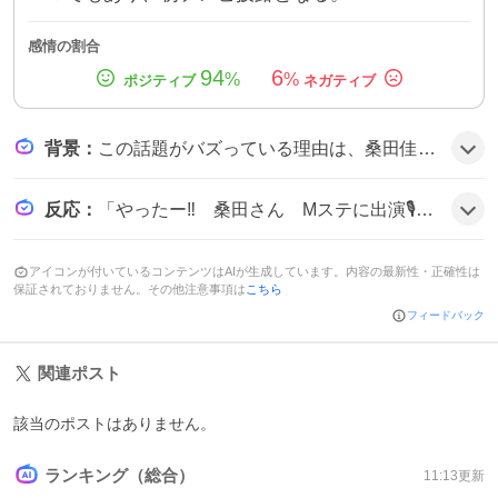
感情の割合
94
6
%
%
背景
：
この話題がバズっている理由は、桑田佳祐が70歳を迎えた節目に、約3年半ぶりの生出演と新曲リリース、さらに人気アニメ『あかね噺』の主題歌担当という三拍子が揃ったことがファンの期待感を高めたためだとみられる。
反応
：
「やったー‼️ 桑田さん Mステに出演🎙️😆これは楽しみ⤴️」「Mステ見てたら 出たーーー！！ 桑田佳祐来週出演！！🎶」「桑田さんMステ ｷﾀ━(・∀・)━!!」といった投稿が多数見られ、楽しみや興奮の声が溢れている様子だ。
アイコンが付いているコンテンツはAIが生成しています。内容の最新性・正確性は
保証されておりません。その他注意事項は
こちら
フィードバック
関連ポスト
該当のポストはありません。
ランキング（総合）
11:13
更新