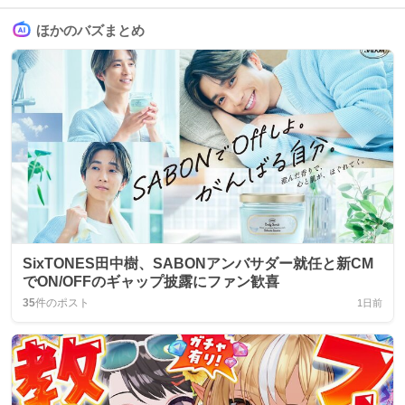
ほかのバズまとめ
SixTONES田中樹、SABONアンバサダー就任と新CM
でON/OFFのギャップ披露にファン歓喜
35
件のポスト
1日前