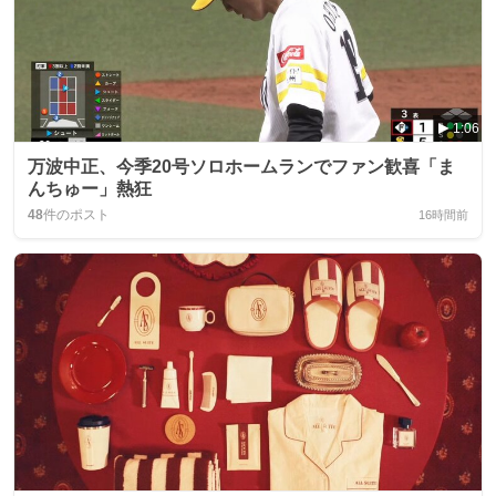
1:06
万波中正、今季20号ソロホームランでファン歓喜「ま
んちゅー」熱狂
48
件のポスト
16時間前