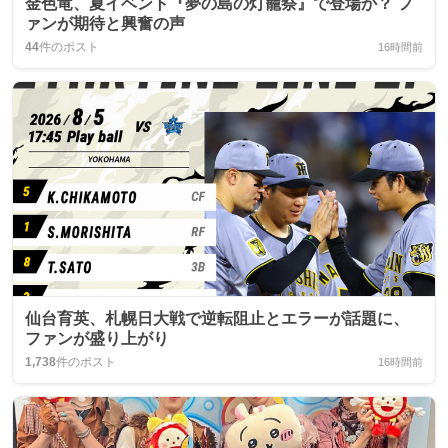
金色竜、夏イベント『夢の島の灯籠祭』で登場か？ フ
ァンが期待と興奮の声
44
件のポスト
16時間前
仙台育英、札幌日大戦で逆転阻止とエラーが話題に、
ファンが盛り上がり
1,738
件のポスト
16時間前