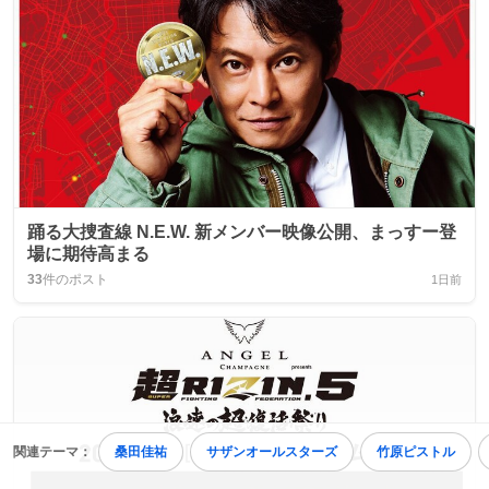
踊る大捜査線 N.E.W. 新メンバー映像公開、まっすー登
場に期待高まる
33
件のポスト
1日前
関連テーマ：
桑田佳祐
サザンオールスターズ
竹原ピストル