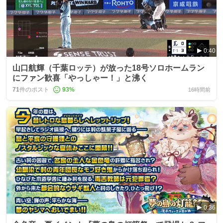
0:40
山口航輝（千葉ロッテ）が放った18号ソロホームラン
にファン歓喜「やっしゃー！」と沸く
71
件のポスト
93
%
16時間前
0:36