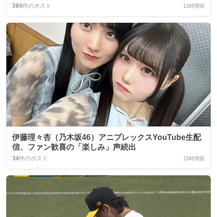
384
件のポスト
11時間前
伊藤理々杏（乃木坂46）アニプレックスYouTube生配
信、ファン歓喜の「楽しみ」声続出
34
件のポスト
15時間前