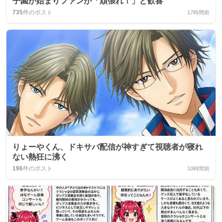
子園が始まりファンが「頑張れ！」と歓喜
735
件のポスト
17時間前
りょーやくん、ドキサバ配信が神すぎて視聴者が寝れ
ない熱狂に沸く
196
件のポスト
10時間前