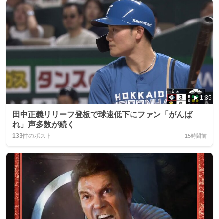
1:35
田中正義リリーフ登板で球速低下にファン「がんば
れ」声多数が続く
133
件のポスト
15時間前