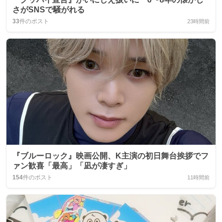
さがSNSで騒がれる
33
件のポスト
23時間前
『ブルーロック』映画公開、K主演の初日舞台挨拶でフ
ァン歓喜「最高」「凪が凄すぎ」
154
件のポスト
11時間前