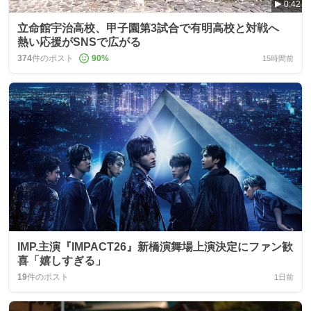
0:42
立命館宇治高校、甲子園第3試合で有明高校と対戦へ
熱い応援がSNSで広がる
374
件のポスト
90
%
15時間前
IMP.主演『IMPACT26』新橋演舞場上演決定にファン歓
喜「嬉しすぎる」
19
件のポスト
1日前