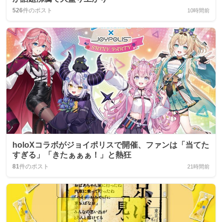
526
件のポスト
10時間前
holoXコラボがジョイポリスで開催、ファンは「当てた
すぎる」「きたぁぁぁ！」と熱狂
81
件のポスト
21時間前