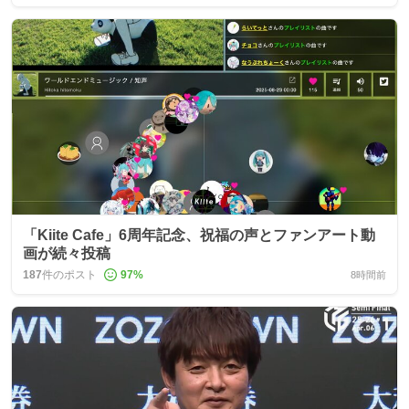
「Kiite Cafe」6周年記念、祝福の声とファンアート動
画が続々投稿
187
件のポスト
97
%
8時間前