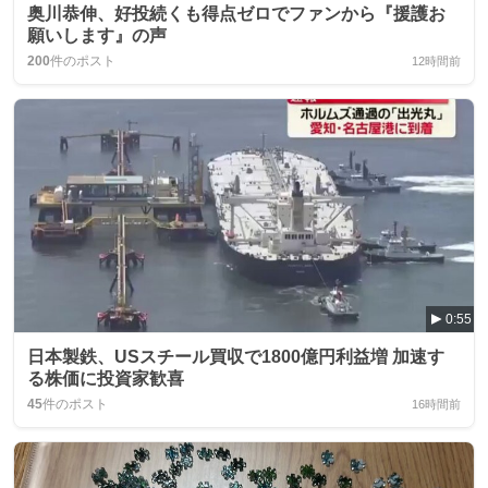
奥川恭伸、好投続くも得点ゼロでファンから『援護お
願いします』の声
200
件のポスト
12時間前
0:55
日本製鉄、USスチール買収で1800億円利益増 加速す
る株価に投資家歓喜
45
件のポスト
16時間前