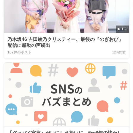
1:23
乃木坂46 吉田綾乃クリスティー、最後の『のぎおび』
配信に感動の声続出
167
件のポスト
12時間前
『グッバイ宣言』がいにしえ扱いに 6〜8年の懐かし