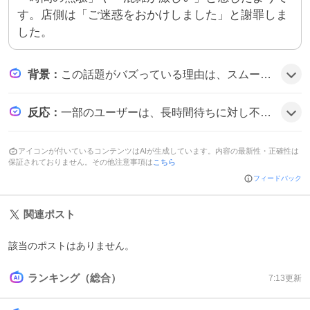
す。店側は「ご迷惑をおかけしました」と謝罪しま
した。
背景
：
この話題がバズっている理由は、スムージーが150円という破格の価格で提供されたことと、期間限定の1日だけという希少性がユーザーの購買意欲を刺激したためです。さらに、専用マシンが1店舗1台しかないことが列を長くし、SNSで「混雑が激しい」や「時間の無駄」などのリアクションが拡散された可能性があります。
反応
：
一部のユーザーは、長時間待ちに対し不満や嘲笑の声を上げており、例えば「待ち時間が長すぎる」「半額の代償が高すぎる」などのコメントが見られます。全体としては、混雑への不満とともに、セール自体への関心も高まっています。
アイコンが付いているコンテンツはAIが生成しています。内容の最新性・正確性は
保証されておりません。その他注意事項は
こちら
フィードバック
関連ポスト
該当のポストはありません。
ランキング（総合）
7:13
更新