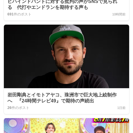
ビハインドバントに対する批判の声がSNSで見られ
る 代打やエンドランを期待する声も
691
件のポスト
10時間前
岩田剛典とイモトアヤコ、珠洲市で巨大地上絵制作
へ 『24時間テレビ49』で期待の声続出
26
件のポスト
1日前