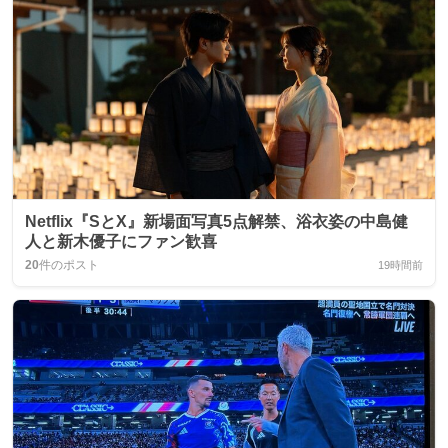
Netflix『SとX』新場面写真5点解禁、浴衣姿の中島健
人と新木優子にファン歓喜
20
件のポスト
19時間前