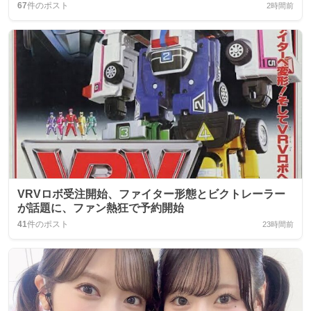
67
件のポスト
2時間前
VRVロボ受注開始、ファイター形態とビクトレーラー
が話題に、ファン熱狂で予約開始
41
件のポスト
23時間前