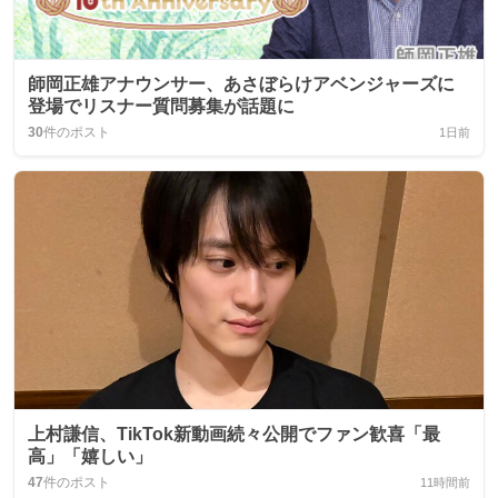
師岡正雄アナウンサー、あさぼらけアベンジャーズに
登場でリスナー質問募集が話題に
30
件のポスト
1日前
上村謙信、TikTok新動画続々公開でファン歓喜「最
高」「嬉しい」
47
件のポスト
11時間前