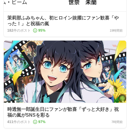
茉莉那ふみちゃん、初ヒロイン抜擢にファン歓喜「や
った！」と祝福の嵐
182
件のポスト
95
%
19時間前
時透無一郎誕生日にファンが歓喜「ずっと大好き」祝
福の嵐がSNSを彩る
411
件のポスト
97
%
7時間前