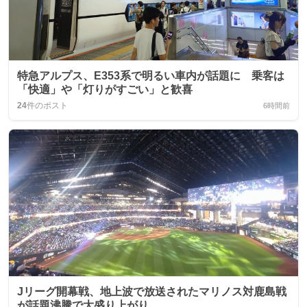
特急アルプス、E353系で明るい車内が話題に 乗客は
「快適」や「灯りがすごい」と歓喜
24
件のポスト
6時間前
Jリーグ開幕戦、地上波で放送されたマリノス対鹿島戦
が話題沸騰で大盛り上がり