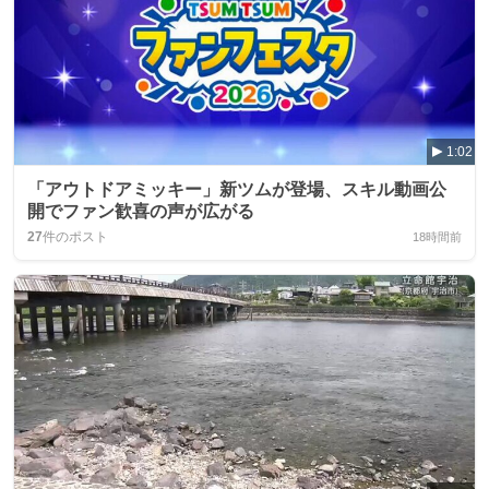
1:02
「アウトドアミッキー」新ツムが登場、スキル動画公
開でファン歓喜の声が広がる
27
件のポスト
18時間前