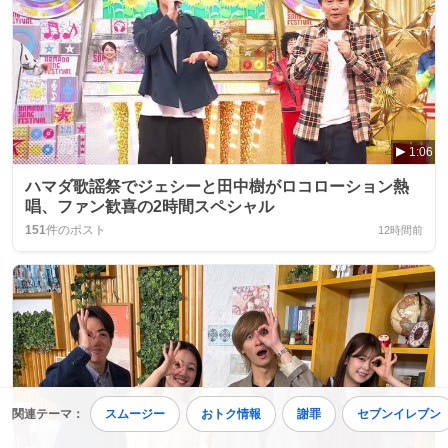
1:06
ハマダ歌謡祭でジェシーと田中樹がロコローション熱
唱、ファン歓喜の2時間スペシャル
151
件のポスト
12時間前
関連テーマ：
スムージー
おトク情報
謝罪
セブンイレブン