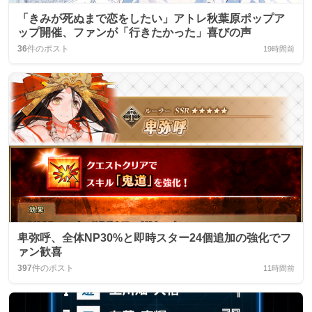
「きみが死ぬまで恋をしたい」アトレ秋葉原ポップア
ップ開催、ファンが「行きたかった」喜びの声
36
件のポスト
19時間前
卑弥呼、全体NP30%と即時スター24個追加の強化でフ
ァン歓喜
397
件のポスト
11時間前