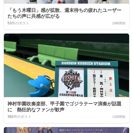
「もう木曜日」感が拡散、週末待ちの疲れたユーザー
たちの声に共感が広がる
53
件のポスト
20時間前
神村学園吹奏楽部、甲子園でゴジラテーマ演奏が話題
に 熱狂的なファンが歓声
382
件のポスト
11時間前