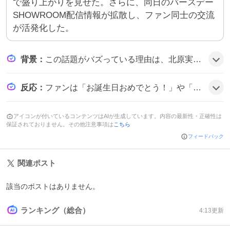
で盛り上がりを見せた。さらに、同日のバースデー
SHOWROOM配信情報が拡散し、ファン同士の交流
が活発化した。
背景
：
この話題がバズっている理由は、北原実咲さんの誕生日が6月5日であり、所属グループ『ナナニジ』のファンが毎年盛大に祝う慣例が根付いていることと、事前に告知されたSHOWROOM配信が期待感を高めたためとみられる。さらに、ハッシュタグがトレンド入りし、他のユーザーの祝福コメントが連鎖的に拡散したことも影響しているようだ。
反応
：
ファンは「お誕生日おめでとう！」や「みさきち、かっこいいしかわいい！」と歓声を上げ、「バースデーSHOWROOM楽しみです」「最高の一年になりますように」と祝福の声が多数寄せられ、全体的にテンションが上がっている雰囲気だ。コメントには「これからも応援し続けます」「みさきちの笑顔が大好きです」など、温かいメッセージが続き、盛り上がりが止まらない様子がうかがえる。
アイコンが付いているコンテンツはAIが生成しています。内容の最新性・正確性は
保証されておりません。その他注意事項は
こちら
フィードバック
関連ポスト
該当のポストはありません。
ランキング（総合）
4:13
更新