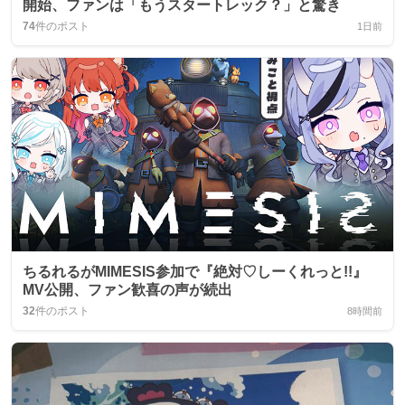
開始、ファンは「もうスタートレック？」と驚き
74
件のポスト
1日前
ちるれるがMIMESIS参加で『絶対♡しーくれっと!!』
MV公開、ファン歓喜の声が続出
32
件のポスト
8時間前