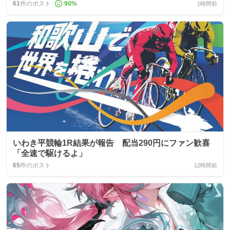
61
件のポスト
90
%
1時間前
いわき平競輪1R結果が報告 配当290円にファン歓喜
「全速で駆けるよ」
65
件のポスト
12時間前