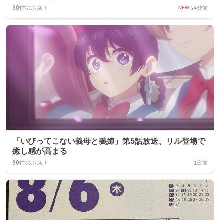
30
件のポスト
24分前
NEW
「いびってこない義母と義姉」第5話放送、リル登場で
癒し感が高まる
90
件のポスト
1日前