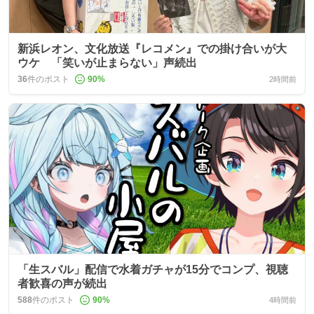
新浜レオン、文化放送『レコメン』での掛け合いが大
ウケ 「笑いが止まらない」声続出
36
件のポスト
90
%
2時間前
「生スバル」配信で水着ガチャが15分でコンプ、視聴
者歓喜の声が続出
588
件のポスト
90
%
4時間前