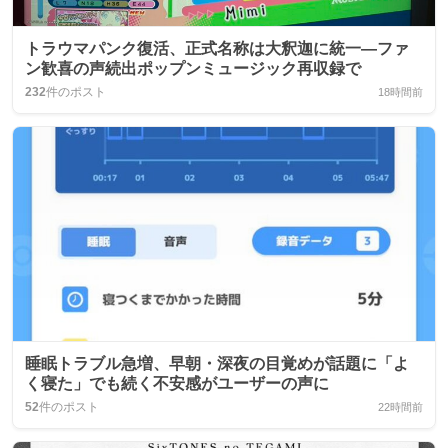
トラウマパンク復活、正式名称は大釈迦に統一―ファ
ン歓喜の声続出ポップンミュージック再収録で
232
件のポスト
18時間前
睡眠トラブル急増、早朝・深夜の目覚めが話題に「よ
く寝た」でも続く不安感がユーザーの声に
52
件のポスト
22時間前