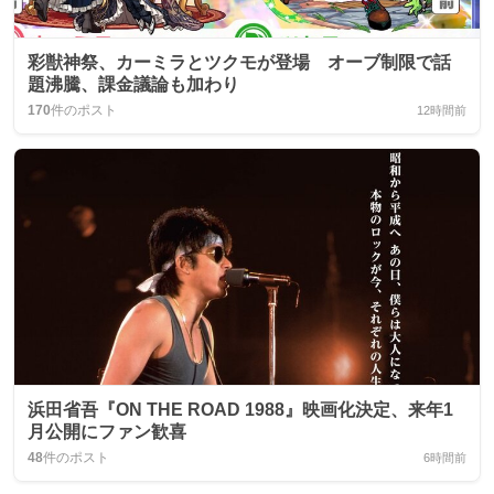
彩獣神祭、カーミラとツクモが登場 オーブ制限で話
題沸騰、課金議論も加わり
170
件のポスト
12時間前
浜田省吾『ON THE ROAD 1988』映画化決定、来年1
月公開にファン歓喜
48
件のポスト
6時間前