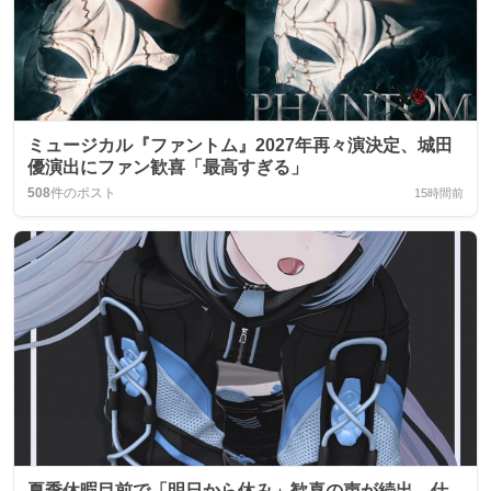
ミュージカル『ファントム』2027年再々演決定、城田
優演出にファン歓喜「最高すぎる」
508
件のポスト
15時間前
夏季休暇目前で「明日から休み」歓喜の声が続出、仕