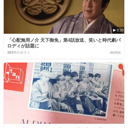
0:30
「心配無用ノ介 天下御免」第4話放送、笑いと時代劇パ
ロディが話題に
383
件のポスト
4時間前