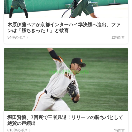
木原伊藤ペアが京都インターハイ準決勝へ進出、ファ
ンは「勝ちきった！」と歓喜
54
件のポスト
12時間前
堀田賢慎、7回裏で三者凡退！リリーフの勝ちパとして
絶賛の声続出
616
件のポスト
7時間前