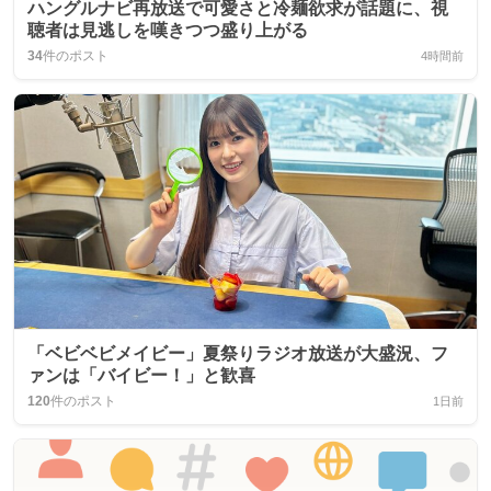
ハングルナビ再放送で可愛さと冷麺欲求が話題に、視
聴者は見逃しを嘆きつつ盛り上がる
34
件のポスト
4時間前
「ベビベビメイビー」夏祭りラジオ放送が大盛況、フ
ァンは「バイビー！」と歓喜
120
件のポスト
1日前