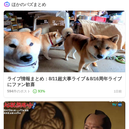
ほかのバズまとめ
ライブ情報まとめ：8/11超大事ライブ＆8/16周年ライブ
にファン歓喜
594
件のポスト
93
%
1日前