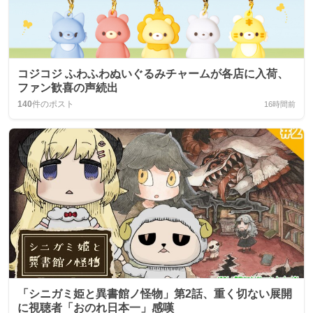
コジコジ ふわふわぬいぐるみチャームが各店に入荷、
ファン歓喜の声続出
140
件のポスト
16時間前
「シニガミ姫と異書館ノ怪物」第2話、重く切ない展開
に視聴者「おのれ日本一」感嘆