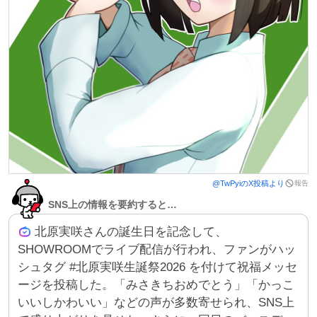
報告
@
TwPyi
のX投稿より
SNS上の情報を要約すると…
北原実咲さんの誕生日を記念して、
SHOWROOMでライブ配信が行われ、ファンがハッ
シュタグ #北原実咲生誕祭2026 を付けて祝福メッセ
ージを投稿した。「みさきちおめでとう」「かっこ
いいしかわいい」などの声が多数寄せられ、SNS上