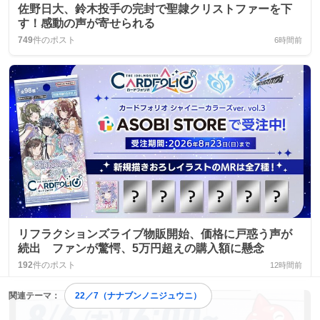
佐野日大、鈴木投手の完封で聖隷クリストファーを下
す！感動の声が寄せられる
749
件のポスト
6時間前
リフラクションズライブ物販開始、価格に戸惑う声が
続出 ファンが驚愕、5万円超えの購入額に懸念
192
件のポスト
12時間前
関連テーマ：
22／7（ナナブンノニジュウニ）