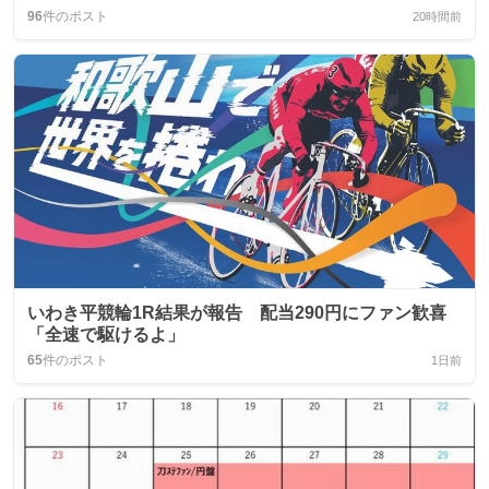
96
件のポスト
20時間前
いわき平競輪1R結果が報告 配当290円にファン歓喜
「全速で駆けるよ」
65
件のポスト
1日前