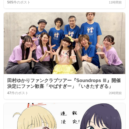
505
件のポスト
11時間前
田村ゆかりファンクラブツアー『Soundrops Ⅲ』開催
決定にファン歓喜「やばすぎー」「いきたすぎる」
47
件のポスト
20時間前