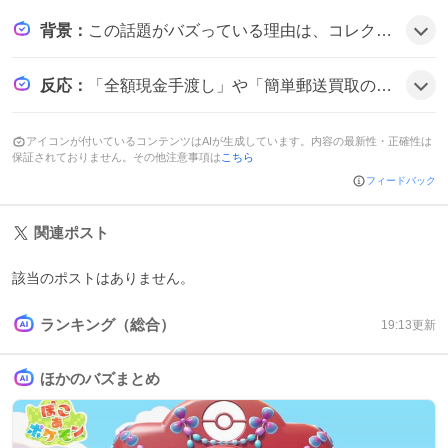
背景
：
この話題がバズっている理由は、コレクター需要の高まりとオンライン取引の拡大に加え、限定カードの価値が上昇していることが背景にあり、各店舗が高額買取をアピールすることで注目が集まっているようだ。
反応
：
「全額現金手渡し」や「簡単郵送買取の申込みはコチラ」といった投稿が目立ち、「超高額で買取募集中‼」や「残り3️⃣5️⃣口‼️」といったワクワク感も伝わり、みんなが楽しそうにカード購入や買取に参加している様子だ。
アイコンが付いているコンテンツはAIが生成しています。内容の最新性・正確性は
保証されておりません。その他注意事項は
こちら
フィードバック
関連ポスト
該当のポストはありません。
ランキング（総合）
19:13
更新
ほかのバズまとめ