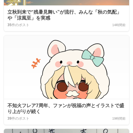
立秋到来で“残暑見舞い”が流行、みんな「秋の気配」
や「涼風至」を実感
35
件のポスト
14時間前
不知火フレア7周年、ファンが祝福の声とイラストで盛
り上がりが続く
39
件のポスト
19時間前