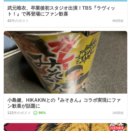
武元唯衣、卒業後初スタジオ出演！TBS『ラヴィッ
ト！』で再登場にファン歓喜
42
件のポスト
9時間前
小島健、HIKAKINとの『みそきん』コラボ実現にファ
ン歓喜が話題に
122
件のポスト
96
%
1時間前