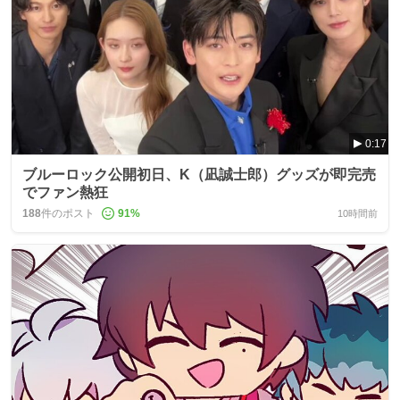
0:17
ブルーロック公開初日、K（凪誠士郎）グッズが即完売
でファン熱狂
188
件のポスト
91
%
10時間前