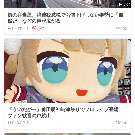
1:04
街の弁当屋、消費税減税でも値下げしない姿勢に「自
然だ」などの声が広がる
42
件のポスト
92
%
12時間前
「ういだがー」神田明神納涼祭りでソロライブ登場、
ファン歓喜の声続出
78
件のポスト
2時間前