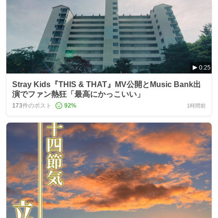
0:25
Stray Kids『THIS & THAT』MV公開とMusic Bank出
演でファン熱狂「最高にかっこいい」
173
件のポスト
92
%
1時間前