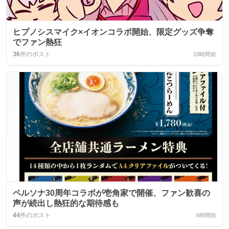
ヒプノシスマイク×イオンコラボ開始、限定グッズ争奪
でファン熱狂
36
件のポスト
10時間前
ペルソナ30周年コラボが壱角家で開催、ファン歓喜の
声が続出し熱狂的な期待感も
44
件のポスト
6時間前