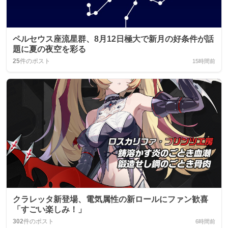
ペルセウス座流星群、8月12日極大で新月の好条件が話
題に夏の夜空を彩る
25
件のポスト
15時間前
クラレッタ新登場、電気属性の新ロールにファン歓喜
「すごい楽しみ！」
302
件のポスト
6時間前