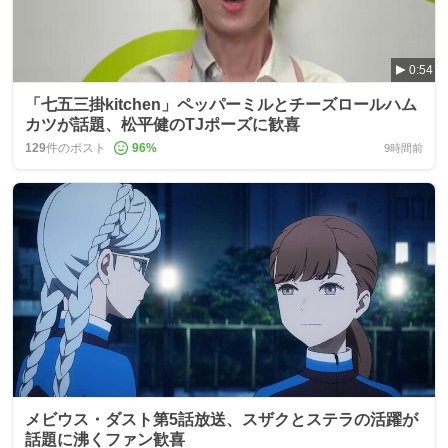
0:54
「七五三掛kitchen」ペッパーミルとチーズロールハム
カツが話題、松平健のTJポーズに歓喜
129
件のポスト
96
%
9時間前
メビウス・ダスト第5話放送、スザクとステラの活躍が
話題に沸くファン歓喜