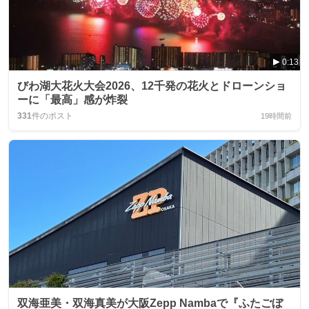
0:13
びわ湖大花火大会2026、12千発の花火とドローンショ
ーに「最高」感が炸裂
331
件のポスト
19時間前
双海亜美・双海真美が大阪Zepp Nambaで『ふたごぼ