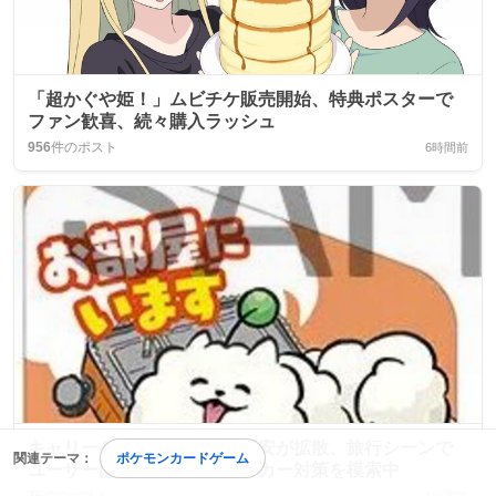
「超かぐや姫！」ムビチケ販売開始、特典ポスターで
ファン歓喜、続々購入ラッシュ
956
件のポスト
6時間前
キャリーケース破損や収納不安が拡散、旅行シーンで
関連テーマ：
ポケモンカードゲーム
ユーザーは新調やコインロッカー対策を模索中