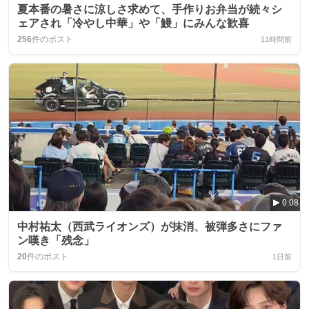
夏本番の暑さに涼しさ求めて、手作りお弁当が続々シ
ェアされ「冷やし中華」や「鰻」にみんな歓喜
256
件のポスト
11時間前
0:08
中村祐太（西武ライオンズ）が抹消、被弾多さにファ
ン嘆き「残念」
20
件のポスト
1日前