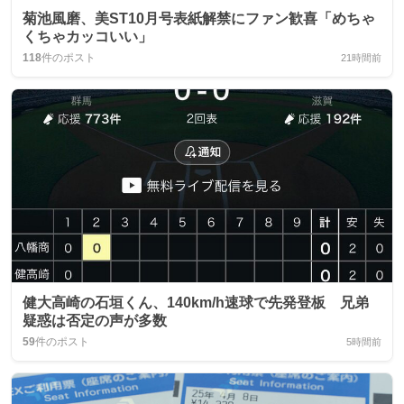
菊池風磨、美ST10月号表紙解禁にファン歓喜「めちゃ
くちゃカッコいい」
118
件のポスト
21時間前
健大高崎の石垣くん、140km/h速球で先発登板 兄弟
疑惑は否定の声が多数
59
件のポスト
5時間前