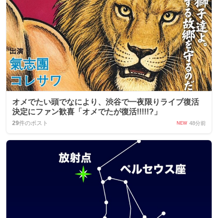
オメでたい頭でなにより、渋谷で一夜限りライブ復活
決定にファン歓喜「オメでたが復活!!!!!?」
29
件のポスト
48分前
NEW