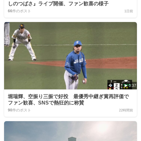
しのつばさ』ライブ開催、ファン歓喜の様子
66
件のポスト
1日前
0:37
堀瑞輝、空振り三振で好投 最優秀中継ぎ賞再評価で
ファン歓喜、SNSで熱狂的に称賛
90
件のポスト
22時間前