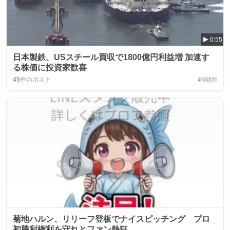
0:55
日本製鉄、USスチール買収で1800億円利益増 加速す
る株価に投資家歓喜
45
件のポスト
4時間前
菊地ハルン、リリーフ登板でナイスピッチング プロ
初勝利権利を守れとファン熱狂