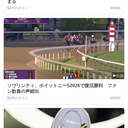
まる
51
件のポスト
3時間前
0:35
ソヴリンティ、ホイットニーS2026で復活勝利 ファ
ン歓喜の声続出
51
件のポスト
6時間前