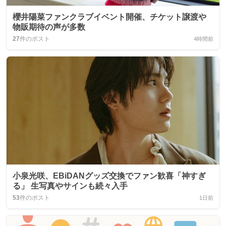
櫻井陽菜ファンクラブイベント開催、チケット譲渡や
物販期待の声が多数
27
件のポスト
4時間前
小泉光咲、EBiDANグッズ交換でファン歓喜「神すぎ
る」 生写真やサインも続々入手
53
件のポスト
1日前