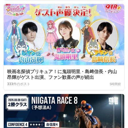
映画名探偵プリキュア！に鬼頭明里・島﨑信長・内山
昂輝がゲスト出演、ファン歓喜の声が続出
333
件のポスト
5時間前