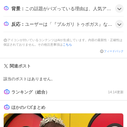
背景
：
この話題がバズっている理由は、人気アイドルグループSnow Manのメンバーである目黒蓮がブルガリの新店舗アンバサダーとして登場し、オープン記念の華やかなビジュアルやイタリアと日本を結ぶコンセプトがファンの期待感を刺激したためだとみられる。
反応
：
ユーザーは「『ブルガリ トゥボガス』などを華麗に纏った新ビジュアルも解禁され、伝統とモダンが融合した世界観を見事に体現する姿が話題です」と称賛し、「『ブルガリ 心斎橋』オープンを祝福」と喜びの声を上げ、さらに「心斎橋」って言うだけで特別な場所になったと感想を寄せている様子だ。
アイコンが付いているコンテンツはAIが生成しています。内容の最新性・正確性は
保証されておりません。その他注意事項は
こちら
フィードバック
関連ポスト
該当のポストはありません。
ランキング（総合）
14:14
更新
ほかのバズまとめ