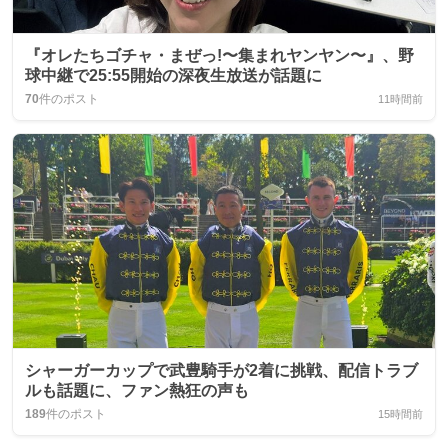
『オレたちゴチャ・まぜっ!〜集まれヤンヤン〜』、野
球中継で25:55開始の深夜生放送が話題に
70
件のポスト
11時間前
シャーガーカップで武豊騎手が2着に挑戦、配信トラブ
ルも話題に、ファン熱狂の声も
189
件のポスト
15時間前