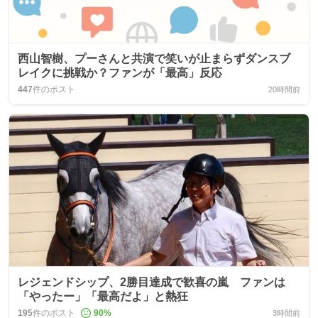
西山智樹、プーさんと共演で笑いが止まらずダンスブ
レイクに挑戦か？ファンが「最高」反応
447
件のポスト
20時間前
レジェンドシップ、2勝目達成で歓喜の嵐 ファンは
「やったー」「最高だよ」と熱狂
195
件のポスト
90
%
3時間前