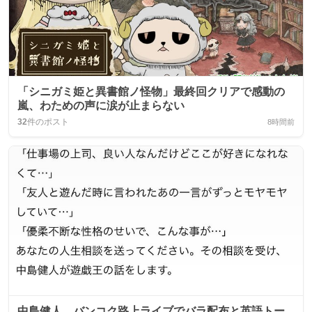
「シニガミ姫と異書館ノ怪物」最終回クリアで感動の
嵐、わための声に涙が止まらない
32
件のポスト
8時間前
中島健人、バンコク路上ライブでバラ配布と英語トー