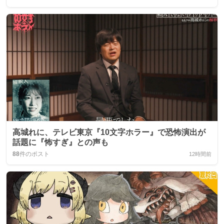
高城れに、テレビ東京『10文字ホラー』で恐怖演出が
話題に『怖すぎ』との声も
88
件のポスト
12時間前