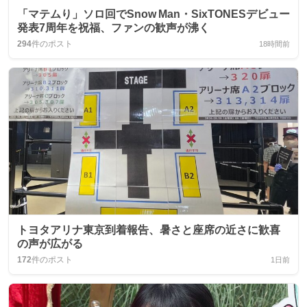
「マテムり」ソロ回でSnow Man・SixTONESデビュー
発表7周年を祝福、ファンの歓声が沸く
294
件のポスト
18時間前
トヨタアリナ東京到着報告、暑さと座席の近さに歓喜
の声が広がる
172
件のポスト
1日前