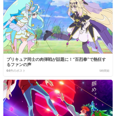
プリキュア同士の肉弾戦が話題に！“百烈拳”で熱狂す
るファンの声
64
件のポスト
5時間前