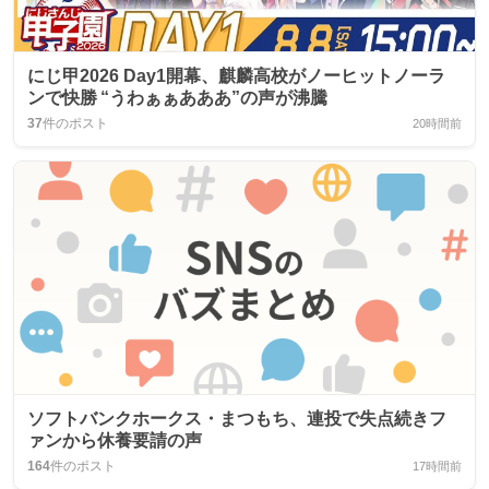
にじ甲2026 Day1開幕、麒麟高校がノーヒットノーラ
ンで快勝 “うわぁぁあああ”の声が沸騰
37
件のポスト
20時間前
ソフトバンクホークス・まつもち、連投で失点続きフ
ァンから休養要請の声
164
件のポスト
17時間前