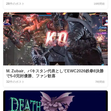
28
件のポスト
16時間前
M. Zubair、パキスタン代表としてEWC2026鉄拳8決勝
で5-0完封優勝、ファン歓喜
32
件のポスト
7時間前