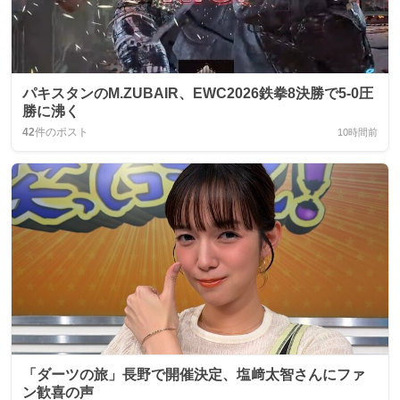
パキスタンのM.ZUBAIR、EWC2026鉄拳8決勝で5-0圧
勝に沸く
42
件のポスト
10時間前
「ダーツの旅」長野で開催決定、塩﨑太智さんにファ
ン歓喜の声