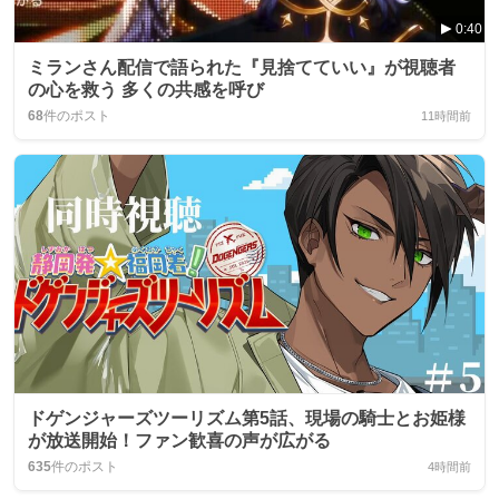
0:40
ミランさん配信で語られた『見捨てていい』が視聴者
の心を救う 多くの共感を呼び
68
件のポスト
11時間前
ドゲンジャーズツーリズム第5話、現場の騎士とお姫様
が放送開始！ファン歓喜の声が広がる
635
件のポスト
4時間前