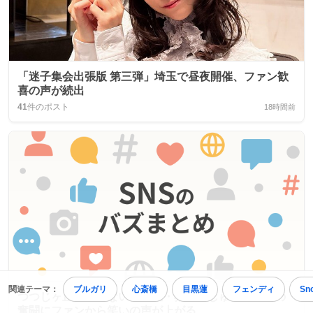
「迷子集会出張版 第三弾」埼玉で昼夜開催、ファン歓
喜の声が続出
41
件のポスト
18時間前
関連テーマ：
ブルガリ
心斎橋
目黒蓮
フェンディ
Sn
つつじヶ丘が言えない！周杜・猪俣・しゅーちゃんの
奮闘にファンから笑いの声が上がる