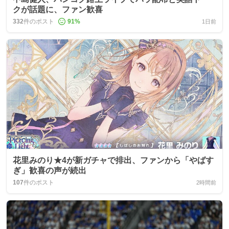
クが話題に、ファン歓喜
332
件のポスト
91
%
1日前
花里みのり★4が新ガチャで排出、ファンから「やばす
ぎ」歓喜の声が続出
107
件のポスト
2時間前