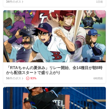
34
件のポスト
1日前
「RTAちゃんの夏休み」リレー開始、全14種目が朝8時
から配信スタートで盛り上がり
56
件のポスト
93
%
6時間前