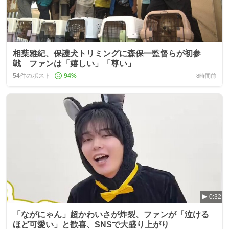
相葉雅紀、保護犬トリミングに森保一監督らが初参
戦 ファンは「嬉しい」「尊い」
54
件のポスト
94
%
8時間前
0:32
「ながにゃん」超かわいさが炸裂、ファンが「泣ける
ほど可愛い」と歓喜、SNSで大盛り上がり