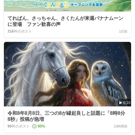
てれぱん、さっちゃん、さくたんが来週バナナムーン
に登場 ファン歓喜の声
316
件のポスト
1日前
0:10
令和8年8月8日、三つの8が縁起良しと話題に「8時8分
8秒」投稿が急増
90
件のポスト
90
%
23時間前