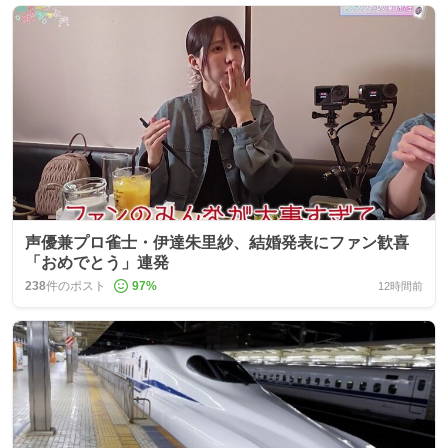
声優兼プロ雀士・伊達朱里紗、結婚発表にファン歓喜
「おめでとう」連発
238
件のポスト
97
%
12時間前