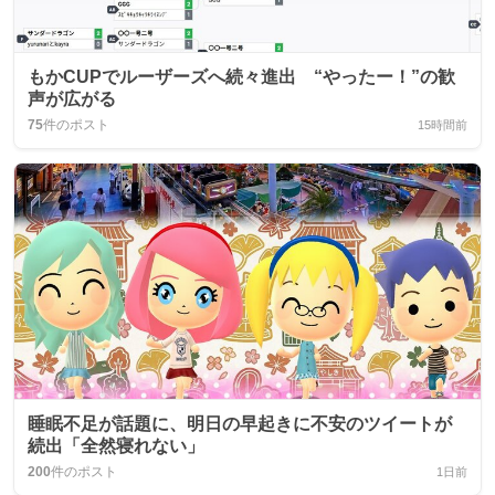
もかCUPでルーザーズへ続々進出 “やったー！”の歓
声が広がる
75
件のポスト
15時間前
睡眠不足が話題に、明日の早起きに不安のツイートが
続出「全然寝れない」
200
件のポスト
1日前