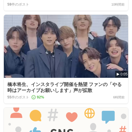
59
件のポスト
10時間前
0:05
橋本将生、インスタライブ開催を熱望 ファンの「やる
時はアーカイブお願いします」声が拡散
55
件のポスト
92
%
6時間前