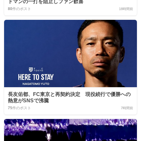
ドマンの一打を阻止しファン歓喜
80
件のポスト
18時間前
長友佑都、FC東京と再契約決定 現役続行で優勝への
熱意がSNSで沸騰
75
件のポスト
7時間前