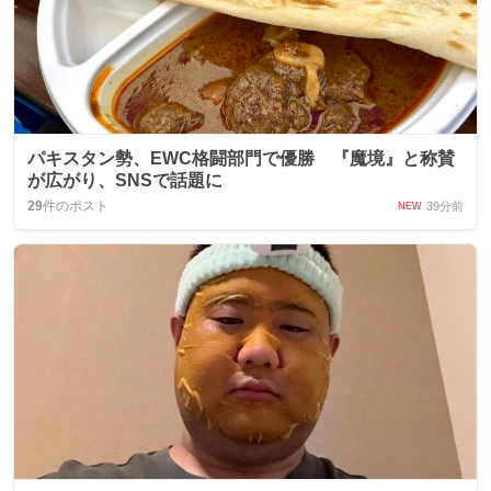
パキスタン勢、EWC格闘部門で優勝 『魔境』と称賛
が広がり、SNSで話題に
29
件のポスト
39分前
NEW