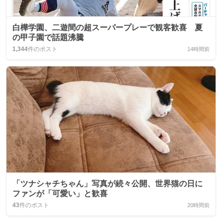
白樺学園、二遊間の超スーパープレーで観客歓喜 夏
の甲子園で話題沸騰
1,344
件のポスト
14時間前
「ツナシャチちゃん」写真が続々公開、世界猫の日に
ファンが「可愛い」と歓喜
43
件のポスト
20時間前