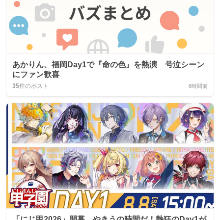
あかりん、福岡Day1で『命の色』を熱演 号泣シーン
にファン歓喜
35
件のポスト
8時間前
「にじ甲2026」開幕、やきうの時間だ！熱狂のDay1が