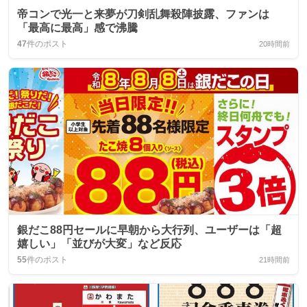
帝コンで光一と来夢が刀剣乱舞殺陣披露、ファンは
「最高に最高」感で沸騰
47
件のポスト
20時間前
銀だこ88円セールに早朝から大行列、ユーザーは「超
嬉しい」「並びが大変」など反応
55
件のポスト
21時間前