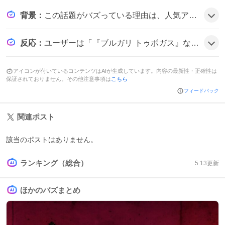
背景
：
この話題がバズっている理由は、人気アイドルグループSnow Manのメンバーである目黒蓮がブルガリの新店舗アンバサダーとして登場し、オープン記念の華やかなビジュアルやイタリアと日本を結ぶコンセプトがファンの期待感を刺激したためだとみられる。
反応
：
ユーザーは「『ブルガリ トゥボガス』などを華麗に纏った新ビジュアルも解禁され、伝統とモダンが融合した世界観を見事に体現する姿が話題です」と称賛し、「『ブルガリ 心斎橋』オープンを祝福」と喜びの声を上げ、さらに「心斎橋」って言うだけで特別な場所になったと感想を寄せている様子だ。
アイコンが付いているコンテンツはAIが生成しています。内容の最新性・正確性は
保証されておりません。その他注意事項は
こちら
フィードバック
関連ポスト
該当のポストはありません。
ランキング（総合）
5:13
更新
ほかのバズまとめ