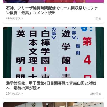
石神、フリーザ編長時間配信でミーム回収祭りにファ
ン歓喜「最高」コメント続出
47
件のポスト
1日前
遊学館高校、甲子園第4日目開幕戦で青森山田と対戦
へ 期待の声が続々
26
件のポスト
23時間前