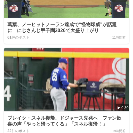
葛葉、ノーヒットノーラン達成で“怪物球威”が話題
に にじさんじ甲子園2026で大盛り上がり
61
件のポスト
11時間前
0:30
ブレイク・スネル復帰、ドジャース先発へ ファン歓
喜の声「やっと帰ってくる」「スネル復帰！」
22
件のポスト
19時間前