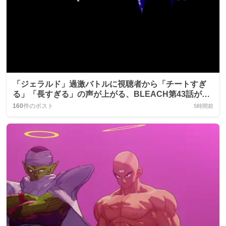
「ジェラルド」過激バトルに視聴者から「チートすぎ
る」「長すぎる」の声が上がる、BLEACH第43話が話
題に
160
件のポスト
5時間前