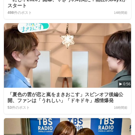
スタート
498
件のポスト
14時間前
0:56
「夏色の雲が恋と嵐をまきおこす」スピンオフ後編公
開、ファンは「うれしい」「ドキドキ」感情爆発
53
件のポスト
16時間前