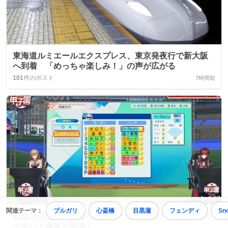
東海道ルミエールエクスプレス、東京発夜行で新大阪
へ到着 「めっちゃ楽しみ！」の声が広がる
101
件のポスト
7時間前
0:27
関連テーマ：
ブルガリ
心斎橋
目黒蓮
フェンディ
Sn
超委員長と謎ノ美兎バッテリーが話題に、にじ甲2026
で笑いと興奮が渦巻く