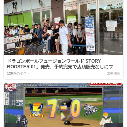
ドラゴンボールフュージョンワールド STORY
BOOSTER 01」発売、予約完売で店頭販売なしにファ
ンが大騒ぎ
126
件のポスト
20時間前