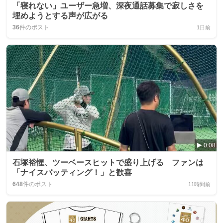
「寝れない」ユーザー急増、深夜通話募集で寂しさを
埋めようとする声が広がる
36
件のポスト
1日前
0:08
石塚裕惺、ツーベースヒットで盛り上げる ファンは
「ナイスバッティング！」と歓喜
648
件のポスト
11時間前