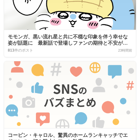
モモンガ、黒い流れ星と共に不穏な印象を伴う幸せな
姿が話題に 最新話で登場しファンの期待と不安が交
錯
813
件のポスト
23時間前
コービン・キャロル、驚異のホームランキャッチでエ