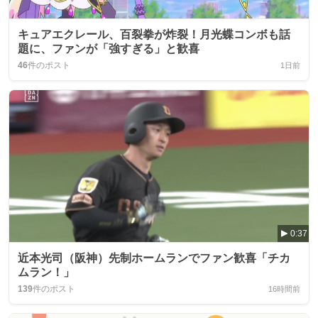
キュアエクレール、百裂拳が炸裂！月光蝶コンボも話
題に、ファンが「強すぎる」と歓喜
46
件のポスト
1日前
0:37
近本光司（阪神）先制ホームランでファン歓喜「チカ
ムラン！」
139
件のポスト
16時間前