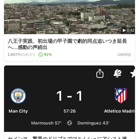
0:42
八王子実践、初出場の甲子園で劇的同点追いつき延長
へ…感動の声続出
1,657
件のポスト
91
%
18時間前
セメンヨ、驚異のドリブルでマルムシュにアシスト連