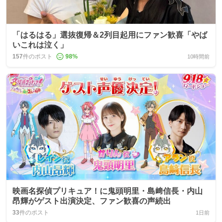
「はるはる」選抜復帰＆2列目起用にファン歓喜「やば
いこれは泣く」
157
件のポスト
98
%
10時間前
映画名探偵プリキュア！に鬼頭明里・島﨑信長・内山
昂輝がゲスト出演決定、ファン歓喜の声続出
33
件のポスト
1日前