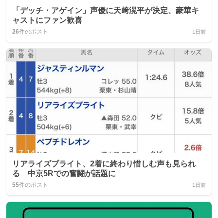
「デッチ・アゲイン」声優に天﨑滉平が決定、豪華キ
ャストにファン歓喜
26
件のポスト
1日前
リアライズブライト、2着に終わり惜しむ声も見られ
る 中京5Rでの奮闘が話題に
55
件のポスト
1日前