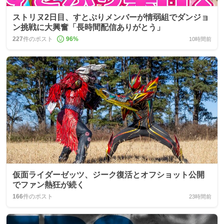
ストリヌ2日目、すとぷりメンバーが情弱組でダンジョ
ン挑戦に大興奮「長時間配信ありがとう」
227
件のポスト
96
%
10時間前
仮面ライダーゼッツ、ジーク復活とオフショット公開
でファン熱狂が続く
166
件のポスト
23時間前