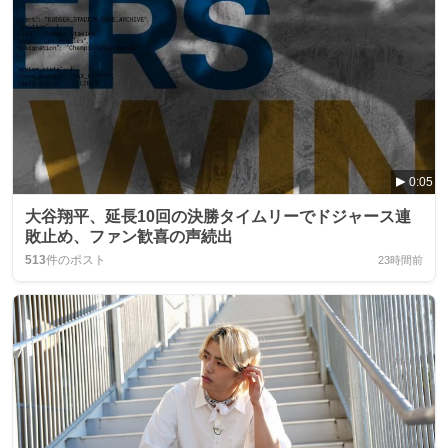
0:05
大谷翔平、延長10回の決勝タイムリーでドジャース連
敗止め、ファン歓喜の声続出
513
件のポスト
23時間前