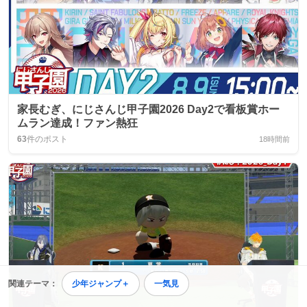
家長むぎ、にじさんじ甲子園2026 Day2で看板賞ホー
ムラン達成！ファン熱狂
63
件のポスト
18時間前
関連テーマ：
少年ジャンプ＋
一気見