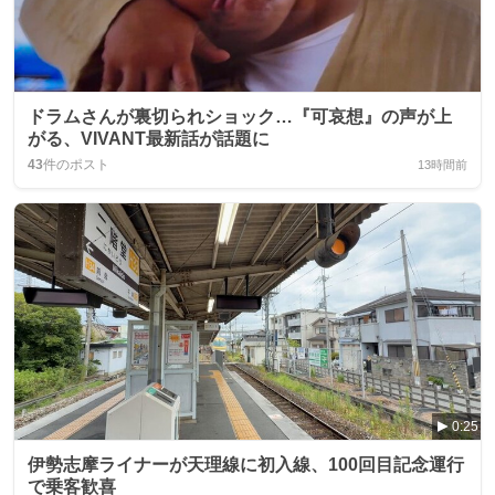
ドラムさんが裏切られショック…『可哀想』の声が上
がる、VIVANT最新話が話題に
43
件のポスト
13時間前
0:25
伊勢志摩ライナーが天理線に初入線、100回目記念運行
で乗客歓喜