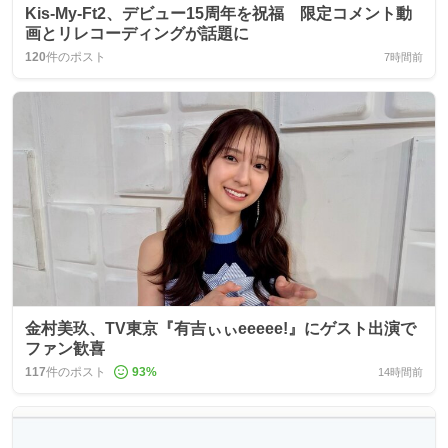
Kis-My-Ft2、デビュー15周年を祝福 限定コメント動
画とリレコーディングが話題に
120
件のポスト
7時間前
金村美玖、TV東京『有吉ぃぃeeeee!』にゲスト出演で
ファン歓喜
117
件のポスト
93
%
14時間前