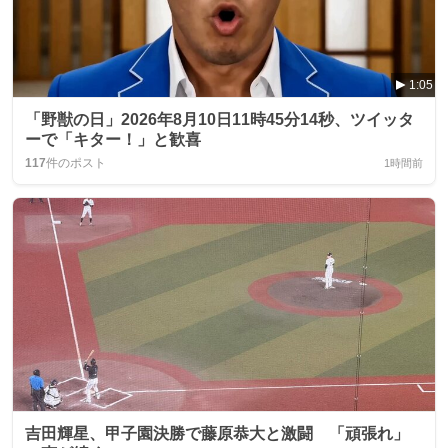
1:05
「野獣の日」2026年8月10日11時45分14秒、ツイッタ
ーで「キター！」と歓喜
117
件のポスト
1時間前
吉田輝星、甲子園決勝で藤原恭大と激闘 「頑張れ」