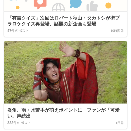
「有吉クイズ」次回はロバート秋山・タカトシが街ブ
ラロケクイズ再登場、話題の新企画も登場
47
件のポスト
10時間前
炎角、雨・水苦手が萌えポイントに ファンが「可愛
い」声続出
228
件のポスト
1日前