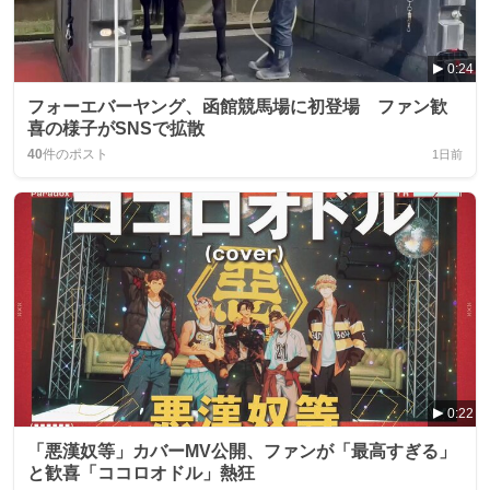
0:24
フォーエバーヤング、函館競馬場に初登場 ファン歓
喜の様子がSNSで拡散
40
件のポスト
1日前
0:22
「悪漢奴等」カバーMV公開、ファンが「最高すぎる」
と歓喜「ココロオドル」熱狂