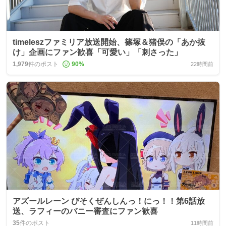
timeleszファミリア放送開始、篠塚＆猪俣の「あか抜
け」企画にファン歓喜「可愛い」「刺さった」
1,979
件のポスト
90
%
22時間前
アズールレーン びそくぜんしんっ！にっ！！第6話放
送、ラフィーのバニー審査にファン歓喜
35
件のポスト
11時間前