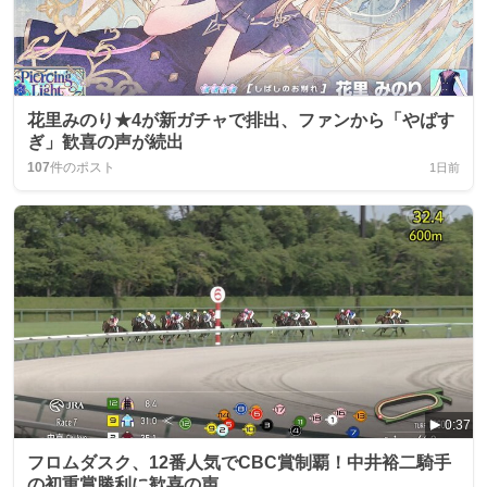
花里みのり★4が新ガチャで排出、ファンから「やばす
ぎ」歓喜の声が続出
107
件のポスト
1日前
0:37
フロムダスク、12番人気でCBC賞制覇！中井裕二騎手
の初重賞勝利に歓喜の声