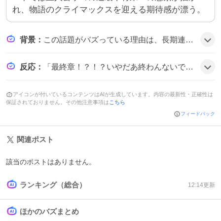
れ、物語のクライマックスを迎える期待感が漂う。
背景
：
この話題がバズっている理由は、長期連載されてきた『ガチャンキイ』がいよいよ最終章に突入したことが大きい。読者は結末への期待と名残惜しさから感情が高まり、SNSで盛んに感想を共有している様子が見られる可能性がある。
反応
：
「最終章！？！？いやだあ終わんないでᐢっ_ᴗᐢ」と叫ぶ声や、「やっぱ終わりそう」と嘆くツイートが目立つ。一方で「最終章…ガルパンくらい長い期間やってくれ」と期待するコメントもあり、感情が交錯する雰囲気だ。
アイコンが付いているコンテンツはAIが生成しています。内容の最新性・正確性は
保証されておりません。その他注意事項は
こちら
フィードバック
関連ポスト
該当のポストはありません。
ランキング（総合）
12:14
更新
ほかのバズまとめ