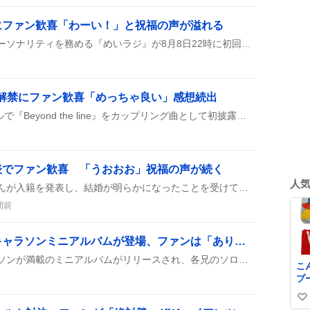
にファン歓喜「わーい！」と祝福の声が溢れる
TOKYOFMで東村芽依がパーソナリティを務める『めいラジ』が8月8日22時に初回配信され、リスナーが感想や質問を投稿しつつ、誕生日グッズが届いた喜びをシェアしている様子が見られる。
ine」初解禁にファン歓喜「めっちゃ良い」感想続出
SixTONESが土曜スペシャルで『Beyond the line』をカップリング曲として初披露。壮大なバラードにファンは「めっちゃ良い」「早くフルが聴きたい」などと歓喜し、SNSで話題になっている。
表でファン歓喜 「うおおお」祝福の声が続く
人
格闘ゲーム界のシュートさんが入籍を発表し、結婚が明らかになったことを受けて、Twitterでファンが「うおおお」や「おめでとう」などの祝福メッセージを次々に投稿し、盛り上がりを見せている。
間前
「ウェールズ三兄弟」キャラソンミニアルバムが登場、ファンは「ありがとう世界！」と歓喜
ウェールズ三兄弟のキャラソンが満載のミニアルバムがリリースされ、各兄のソロ曲やガウェインとのデュオも収録。ファンは「ありがとう世界！」と歓喜し、新曲を楽しむ声がSNSに広がっている。
こ
プ
ナ
い
代