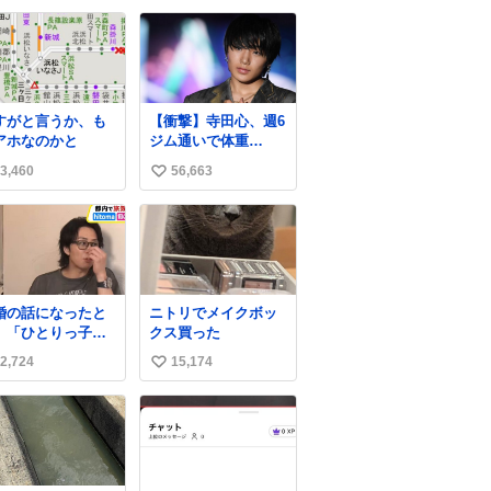
80年代 #昭和レト
い
ね
数
すがと言うか、も
【衝撃】寺田心、週6
アホなのかと
ジム通いで体重
62kg→82kgに 110kg
3,460
56,663
い
のベンチプレス持ち
上げる姿披露
い
news.livedoor.com/
ね
article/detail… 元々
数
自重のみだったが、
更に筋肉を大きくす
るためジム通いを開
婚の話になったと
ニトリでメイクボッ
始。筋肉増量のため
、「ひとりっ子だ
クス買った
おにぎり10個、ゼリ
ら僕が諦めた瞬間
ー飲料3～4本、パス
2,724
15,174
い
一族が潰える」
タと毎日4千kcalオー
死ぬとき1人とか
い
バーの食事を摂取
」だから結婚願望
し、増量したとい
ね
"ある"って答えた
う。
数
のの、結局「（結
は）向いてねぇの
もしれない」で締