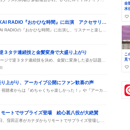
全
め
水
と
け
葉
い
た
収
乃木坂46岡本姫奈、TOKAI RADIO『おかひな時間』に出演 アクセサリー紛失でファン歓喜
く
い
と
ー
乃木坂46の岡本姫奈がTOKAI RADIOの『おかひな時間』に出演し、リスナーと楽しくトークを展開。放送中にアクセサリーを紛失したハプニングが起き、ファンからは「笑える」「応援」などのコメントが寄せられた。
ね
ー
数
！
！
26で逆３タテ連続技と金髪変身で大盛り上がり
この
見
YAGAMIがEWC2026のステージで逆３タテ連続技を決め、金髪に変身した姿が話題に。麗奈での読み合いとコマテクも高く評価され、観客は熱狂した。
っ
前
い
決
ぎ
い
か
ね
e開催で盛り上がり、アーカイブ公開にファン歓喜の声
ン
数
Instagram Liveが開催され、視聴者からは『めちゃくちゃ楽しかった！』や『アーカイブありがとう』と感謝の声が上がり、見逃した人向けにアーカイブが数日間公開されると案内された。次回の配信予定やコメント募集も併せて告知され、ライブ後も盛り上がりが続いている。
鮮
た
か
ま
て
リモートでサプライズ登場 絵心甚八役が大絶賛
重
映画『ブルーロック』の初日、窪田正孝がカナダからリモートでサプライズ登場し、絵心甚八役の演技が大好評だったことが投稿で広がり、誕生日を祝う声も上がった。
習