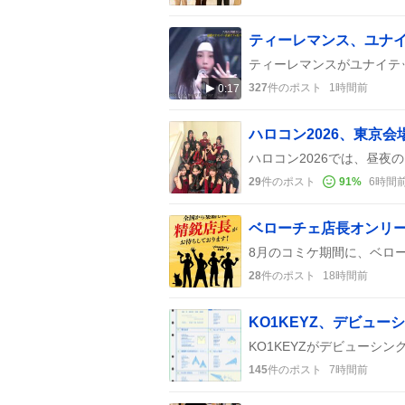
327
件のポスト
1時間前
0:17
ハロコン2026、東京
29
件のポスト
91
%
6時間
28
件のポスト
18時間前
145
件のポスト
7時間前