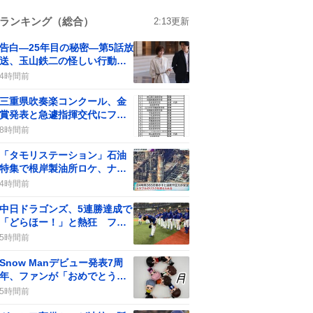
ランキング（総合）
2:13
更新
告白―25年目の秘密―第5話放
送、玉山鉄二の怪しい行動に
視聴者の間で憶測が広がる
4時間前
三重県吹奏楽コンクール、金
賞発表と急遽指揮交代にファ
ン驚きが広がる
8時間前
「タモリステーション」石油
特集で根岸製油所ロケ、ナフ
サ不足に視聴者「足りてな
4時間前
い」と嘆く
中日ドラゴンズ、5連勝達成で
「どらほー！」と熱狂 ファ
ン歓喜、マラー投打が勢い止
5時間前
まらず
Snow Manデビュー発表7周
年、ファンが「おめでとう」
連続で祝福
5時間前