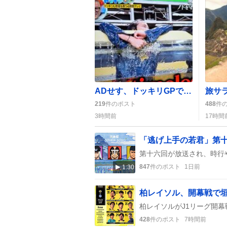
ADせす、ドッキリGPで「言わせない」大声演出が話題に「面白すぎる」反応続出
219
件のポスト
488
件
3時間前
17時間
「逃げ上手の若君」第十
847
件のポスト
1日前
1:30
柏レイソル、開幕戦で垣
428
件のポスト
7時間前