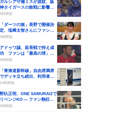
ガルシア守備ミスが波紋、阪
神タイガースの敗戦に影響
ファンの声も一部で高まる
4時間前
「ダーツの旅」長野で開催決
定、塩﨑太智さんにファン歓
喜の声
5時間前
アドゥワ誠、延長戦で抑え成
功 ファンは「最高の球」歓
喜 逆転を狙うカープを支え
4時間前
る
「東海道新幹線」自由席満席
でデッキ立ち続出、利用者は
「座れない」など不満
14時間前
野杁正明、ONE SAMURAI2で
リベンジKO — ファン熱狂の
声が続く
4時間前