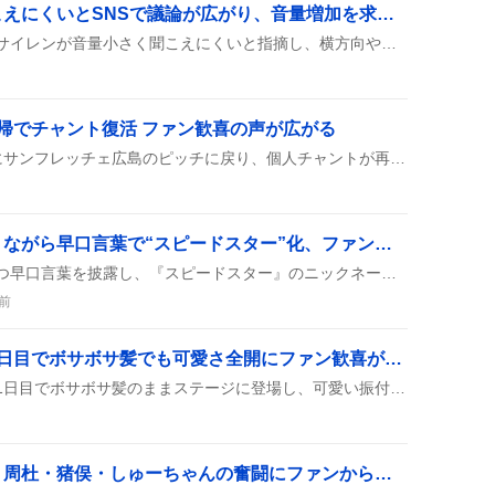
救急車のサイレンが聞こえにくいとSNSで議論が広がり、音量増加を求める声が上がる
多数のユーザーが救急車のサイレンが音量小さく聞こえにくいと指摘し、横方向や交差点での接近時に気付かず、車が止まれず衝突寸前になるケースがあると報告している。パトカーや消防車は聞こえるが救急車だけが聞き取りにくいとの声も多く、音量増加や方向指示装置の導入を求める意見が目立つ。
帰でチャント復活 ファン歓喜の声が広がる
川村拓夢選手が約2年ぶりにサンフレッチェ広島のピッチに戻り、個人チャントが再び流れたよ！開幕戦での出場やゴールが期待されているみたい。
佐藤勝利が感情的になりながら早口言葉で“スピードスター”化、ファンが意味を追問し盛り上がり
佐藤勝利が感情的になりつつ早口言葉を披露し、『スピードスター』のニックネームがSNSで広がり、ファンが意味を尋ねながら盛り上がっている様子が見られる。
前
村山美羽、広島ツアー1日目でボサボサ髪でも可愛さ全開にファン歓喜が話題に
村山美羽さんが広島ツアー1日目でボサボサ髪のままステージに登場し、可愛い振付と笑顔でファンを魅了した。ライブ後もSNSで「可愛すぎる」「最高」などのコメントが続出し、盛り上がりを見せている。
つつじヶ丘が言えない！周杜・猪俣・しゅーちゃんの奮闘にファンから笑いの声が上がる