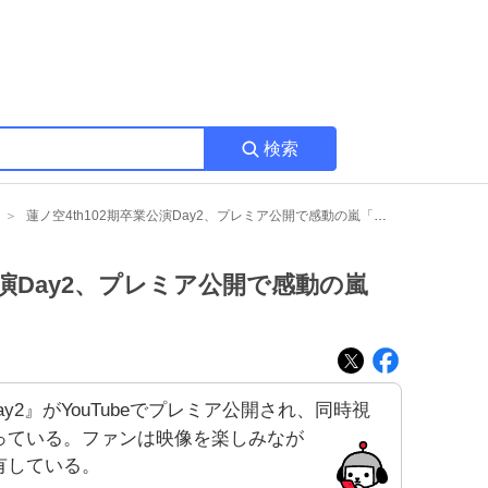
検索
蓮ノ空4th102期卒業公演Day2、プレミア公開で感動の嵐「涙止まらん」
公演Day2、プレミア公開で感動の嵐
ay2』がYouTubeでプレミア公開され、同時視
っている。ファンは映像を楽しみなが
有している。