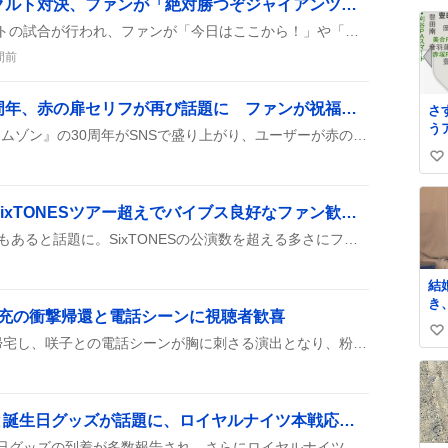
東京ドームで巨人vsヤクルト対決、ファンが「絶対勝つぞジャイアンツ！」と熱狂
#
い
ロ
東京ドームで巨人対ヤクルトの試合が行われ、ファンが「今日はここから！」や「絶対勝つぞジャイアンツ‼️」と盛り上がりながら入場やスタメン情報をシェアしている様子が見られた。
ね
数
間前
『デスクリムゾン』30周年、赤の扉セリフが再び話題に ファンが祝福の声を連発
さ
う
2026年8月9日に『デスクリムゾン』の30周年がSNSで盛り上がり、ユーザーが赤の扉のセリフや発売日を振り返りつつ、関連動画や記事へのリンクをシェアして祝福している様子が見られた。
い
い
ね
一粒万倍日が約60日、SixTONESツアー超えでバイブス良好なファン歓喜が広がる
数
今年の一粒万倍日が約60日もあると話題に。SixTONESの公演数を超える多さにファンは「バイブス良好」や「周年」感を楽しんでいる様子が見られる。
結
き
」充の衝撃帰還と電話シーンに視聴者歓喜
か
い
に
第5話で失踪中の充が突然帰宅し、咲子との電話シーンが胸に刺さる演出となり、粉チーズが飛び散るコミカルな場面も加わって、視聴者は「衝撃」「面白すぎ」などの声を上げて盛り上がっている様子だ。
「
い
嫌
ね
は
数
も
「リゼ様」からの花束と誕生日グッズが話題に、ロイヤルナイツ本戦応援熱狂
婚
リゼ様への花束贈呈や誕生日グッズの到着が多数報告され、さらにロイヤルナイツの本戦が迫っていることがファンの間で盛り上がっている様子が伝わってくる。
か