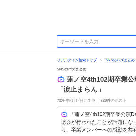
リアルタイム検索トップ
SNSのバズまとめ
SNSのバズまとめ
蓮ノ空4th102期卒業
「涙止まらん」
729
件のポスト
2026年6月12日
に生成
『蓮ノ空4th102期卒業公演D
聴会が行われたことが話題にな
ら、卒業メンバーへの感動を共