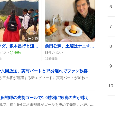
6
7
0:35
8
旅サラダ、坂本昌行と濵田崇裕がスタジオ共演でしじみ料理やイルカショーを披露
前田公輝、土曜はナニする！？で笑顔のワイプ出演にファン歓喜が話題に
のポスト
96
%
88
件のポスト
前
17時間前
9
六回放送、実写パートと15分遅れでファン歓喜
第十六回が放送され、時行や三大将が活躍する新エピソードに実写パートが加わった。さらに放送開始が約15分遅れたことで、視聴者の間で注目が集まった。
10
田裕暉の先制ゴールで1-0勝利に歓喜の声が沸く
柏レイソルがJ1リーグ開幕戦で、前半5分に垣田裕暉がゴールを決めて先制。水戸ホーリーボックは追いつけず、試合はそのまま1-0で柏の勝利に終わった。