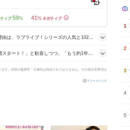
59
41
%
%
1
ァンにとって特別な感情を呼び起こすからだ。プレミア公開や同時視聴会で再びライブを体感できる点が期待感を高め、思い出話や感動の共有が広がっているようだ。
2
に感慨を示す。「泣けてきた」や「ゲッカビジン神がかってるよね」といった感動や称賛の声が多数見られ、全体的に盛り上がりを感じさせる雰囲気だ。
3
ています。内容の最新性・正確性は保証されておりません。その他注意事項は
フィードバック
4
5