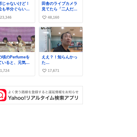
部じゃないけど！
田舎のライブカメラ
る北山くん、きっ
位も半分ぐらいだ
見てたら「二人だけ
いろいろ考えて言
ど！水が来はじめ
の世界」を発見した
を選んで、まるく
23,346
48,160
い
よ！！！ 作業して
めてくれたんだな
れた方々ありがと
い
思った
ーー
ね
！！！！！！！！
数
！！！！！！！！
！！！！！！！！
頃のPerfumeを
ええ？！知らんかっ
ていると、元気い
た…
ぱいでありながら
1,724
17,671
い
して感情に任せす
ることなく、しっ
い
りと制御されたダ
ね
スであることに新
数
に驚く。3人のあげ
足の向きや角度と
本当に細かな部分
できっちりと揃っ
いてそこから積み
ねてきた努力や練
量が見て取れる…