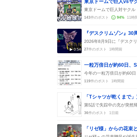
143
件のポスト
94
%
11時
27
件のポスト
1時間前
0:54
119
件のポスト
1時間前
「Tシャツが乾くまで
36
件のポスト
1日前