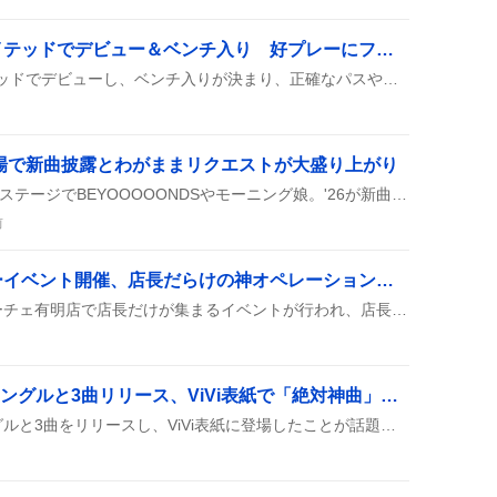
ティーレマンス、ユナイテッドでデビュー＆ベンチ入り 好プレーにファン歓喜
ティーレマンスがユナイテッドでデビューし、ベンチ入りが決まり、正確なパスや攻撃参加で好プレーを見せて、今シーズンの中盤陣に期待が高まっている。ファンからは「上手すぎ」「期待通り」などの声が上がり、試合の流れを変える存在として注目が集まっている。今後はさらに出場時間が増えると、チームの戦術に新たな可能性が生まれると期待されている。
会場で新曲披露とわがままリクエストが大盛り上がり
ハロコン2026では、昼夜のステージでBEYOOOOONDSやモーニング娘。'26が新曲を披露し、わがままリクエストが多数実施されたほか、会場の広さやステージ演出が好評だった。ファンは衣装やパフォーマンスにも歓声を上げ、SNSで楽しさを共有した。
前
ベローチェ店長オンリーイベント開催、店長だらけの神オペレーションにファン歓喜
8月のコミケ期間に、ベローチェ有明店で店長だけが集まるイベントが行われ、店長同士のハンドサインやチームワークが見られ、来店者は『神オペレーション』や限定グッズにワクワクしている様子が投稿に表れた。
KO1KEYZ、デビューシングルと3曲リリース、ViVi表紙で「絶対神曲」歓喜
KO1KEYZがデビューシングルと3曲をリリースし、ViVi表紙に登場したことが話題になっている。公式が紙飛行機の折り方まで紹介してくれたのもファンの関心を集めている。新曲は爽やかロックやバズり系のイメージで、期待の声が上がっている。