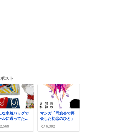
気ポスト
んな水着バッグで
マンガ「同窓会で再
ールに通ってたア
会した初恋のひと」
タ、完全なる同世
2,569
6,392
い
（笑） #70年代