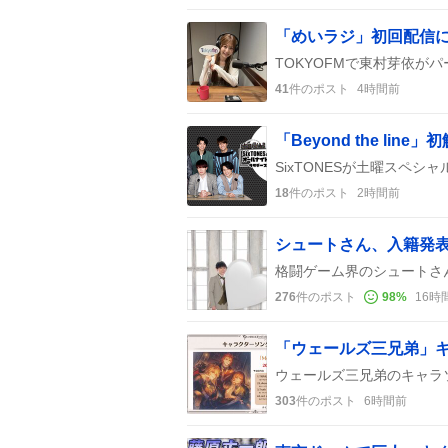
「めいラジ」初回配信
41
件のポスト
4時間前
「Beyond the l
18
件のポスト
2時間前
シュートさん、入籍発
276
件のポスト
98
%
16時
303
件のポスト
6時間前