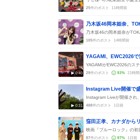
25
件のポスト
11時間前
105
件のポスト
14時間前
YAGAMI、EWC20
29
件のポスト
93
%
21時間
0:40
Instagram Liv
488
件のポスト
1日前
0:31
窪田正孝、カナダから
87
件のポスト
97
%
1日前