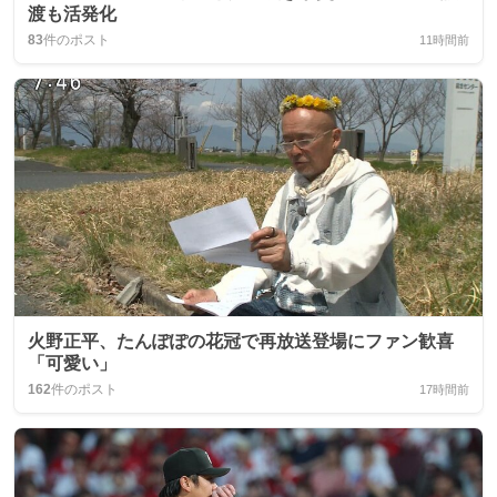
渡も活発化
83
件のポスト
11時間前
火野正平、たんぽぽの花冠で再放送登場にファン歓喜
「可愛い」
162
件のポスト
17時間前