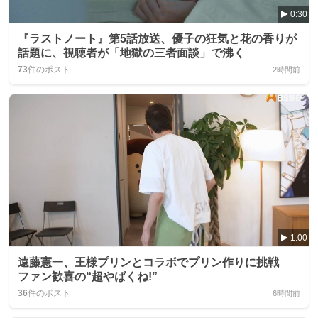
0:30
『ラストノート』第5話放送、優子の狂気と花の香りが
話題に、視聴者が「地獄の三者面談」で沸く
73
件のポスト
2時間前
1:00
遠藤憲一、王様プリンとコラボでプリン作りに挑戦
ファン歓喜の“超やばくね!”
36
件のポスト
6時間前