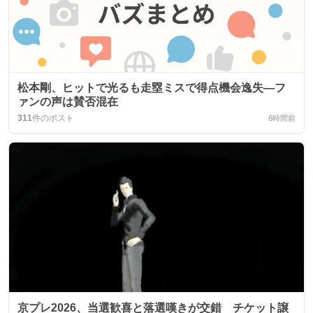
松本剛、ヒットで光るも走塁ミスで得点機会逸失—フ
ァンの声は賛否混在
311
件のポスト
6時間前
京プレ2026、当選歓喜と落選嘆きが交錯 チケット譲