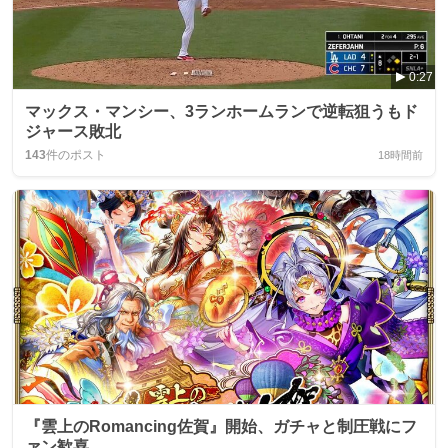
0:27
マックス・マンシー、3ランホームランで逆転狙うもド
ジャース敗北
143
件のポスト
18時間前
『雲上のRomancing佐賀』開始、ガチャと制圧戦にフ
ァン歓喜