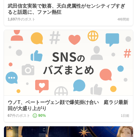
武田信玄実装で歓喜、天白虎属性がセンシティブすぎ
ると話題に、ファン熱狂
1,697
件のポスト
4時間前
ウノT、ベートーヴェン顔で爆笑掛け合い 庭ラジ最新
回が大盛り上がり
67
件のポスト
90
%
1日前