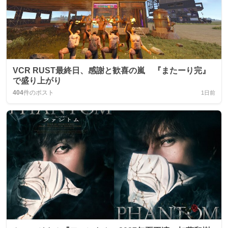
VCR RUST最終日、感謝と歓喜の嵐 『またーり完』
で盛り上がり
404
件のポスト
1日前