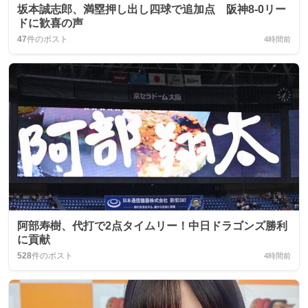
坂本誠志郎、満塁押し出し四球で追加点 阪神8-0リー
ドに歓喜の声
47
件のポスト
4時間前
阿部寿樹、代打で2点タイムリー！中日ドラゴンズ勝利
に貢献
528
件のポスト
4時間前