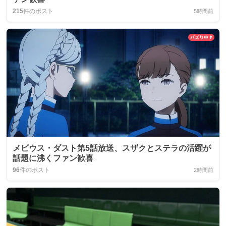
215
件のポスト
5時間前
メビウス・ダスト第5話放送、スザクとステラの活躍が
話題に沸くファン歓喜
96
件のポスト
2時間前