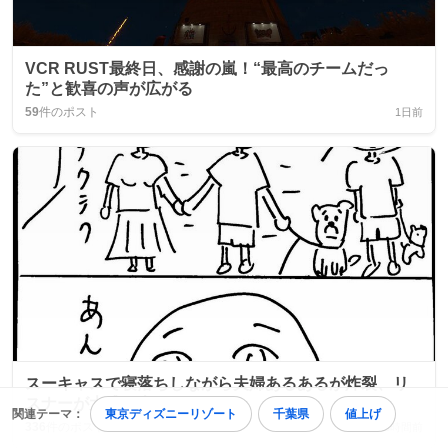
VCR RUST最終日、感謝の嵐！“最高のチームだっ
た”と歓喜の声が広がる
59
件のポスト
1日前
スーキャスで寝落ちしながら夫婦あるあるが炸裂、リ
スナーが大盛り上がり
関連テーマ：
東京ディズニーリゾート
千葉県
値上げ
336
件のポスト
3時間前