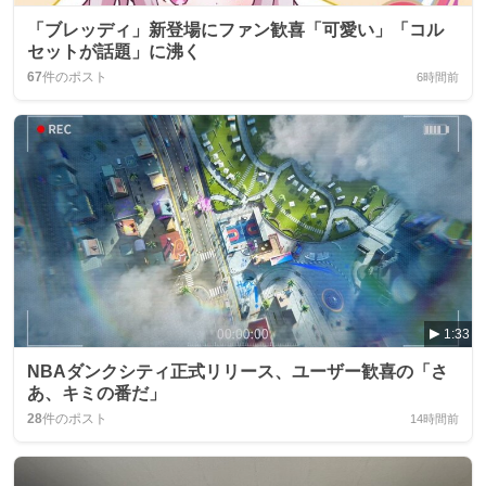
「ブレッディ」新登場にファン歓喜「可愛い」「コル
セットが話題」に沸く
67
件のポスト
6時間前
1:33
NBAダンクシティ正式リリース、ユーザー歓喜の「さ
あ、キミの番だ」
28
件のポスト
14時間前