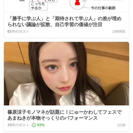
「勝手に学ぶ人」と「期待されて学ぶ人」の差が埋め
られない議論が拡散、自己学習の価値が注目
61
件のポスト
13時間前
篠原涼子モノマネが話題に！にゅーかわしてフェスで
あまねきが本物そっくりのパフォーマンス
33
件のポスト
93
%
1日前