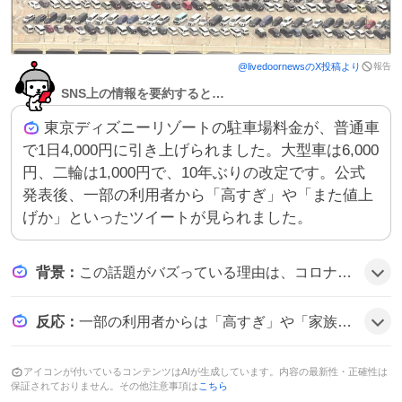
報告
@
livedoornews
のX投稿より
SNS上の情報を要約すると…
東京ディズニーリゾートの駐車場料金が、普通車
で1日4,000円に引き上げられました。大型車は6,000
円、二輪は1,000円で、10年ぶりの改定です。公式
発表後、一部の利用者から「高すぎ」や「また値上
げか」といったツイートが見られました。
背景
：
この話題がバズっている理由は、コロナ後の来園者増や物価上昇で収益確保が課題となり、オリエンタルランドが駐車場料金を見直したことがきっかけで、家族連れや車利用者の負担感が注目された可能性がある。
反応
：
一部の利用者からは「高すぎ」や「家族での利用が厳しい」などの声が上がっており、値上げに対する不満の意見が見られます。
アイコンが付いているコンテンツはAIが生成しています。内容の最新性・正確性は
保証されておりません。その他注意事項は
こちら