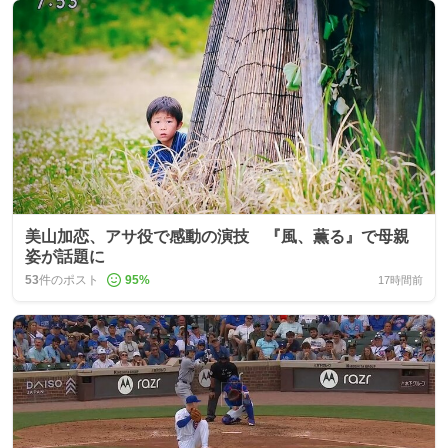
美山加恋、アサ役で感動の演技 『風、薫る』で母親
姿が話題に
53
件のポスト
95
%
17時間前