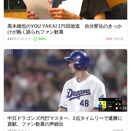
髙木雄也のYOU YAKAI 175回放送 自分変化のきっか
けが熱く語られファン歓喜
441
件のポスト
94
%
18分前
NEW
0:28
中日ドラゴンズ代打マスター、2点タイムリーで連勝に
貢献、ファン歓喜の声続出