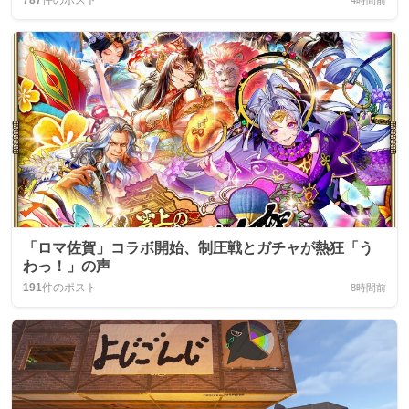
787
件のポスト
4時間前
「ロマ佐賀」コラボ開始、制圧戦とガチャが熱狂「う
わっ！」の声
191
件のポスト
8時間前