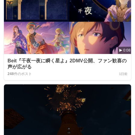
0:08
Beit『千夜一夜に瞬く星よ』2DMV公開、ファン歓喜の
声が広がる
248
件のポスト
1日前