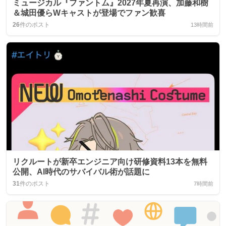
ミュージカル『ファントム』2027年夏再演、加藤和樹
＆城田優らWキャストが登場でファン歓喜
26
件のポスト
13時間前
リクルートが新卒エンジニア向け研修資料13本を無料
公開、AI時代のサバイバル術が話題に
31
件のポスト
7時間前