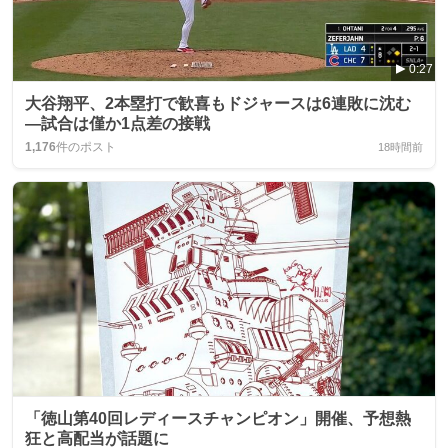
0:27
大谷翔平、2本塁打で歓喜もドジャースは6連敗に沈む
―試合は僅か1点差の接戦
1,176
件のポスト
18時間前
「徳山第40回レディースチャンピオン」開催、予想熱
狂と高配当が話題に