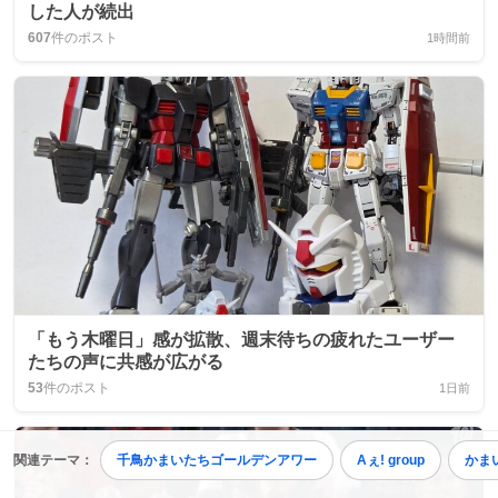
した人が続出
607
件のポスト
1時間前
「もう木曜日」感が拡散、週末待ちの疲れたユーザー
たちの声に共感が広がる
53
件のポスト
1日前
関連テーマ：
千鳥かまいたちゴールデンアワー
Aぇ! group
かま