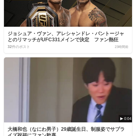
ジョシュア・ヴァン、アレシャンドレ・パントージャ
とのリマッチがUFC331メインで決定 ファン熱狂
32
件のポスト
23時間前
0:04
大橋和也（なにわ男子）29歳誕生日、制服姿でサプラ
イズ祝福にファン歓喜