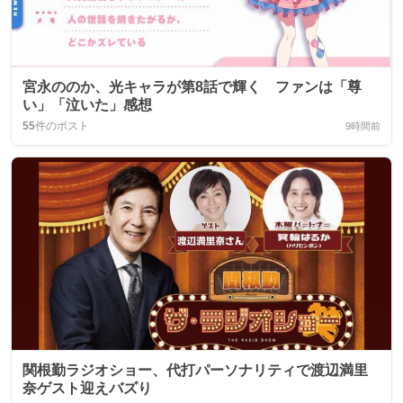
宮永ののか、光キャラが第8話で輝く ファンは「尊
い」「泣いた」感想
55
件のポスト
9時間前
関根勤ラジオショー、代打パーソナリティで渡辺満里
奈ゲスト迎えバズり