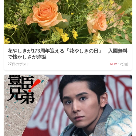
花やしきが173周年迎える「花やしきの日」 入園無料
で懐かしさが炸裂
27
件のポスト
12分前
NEW