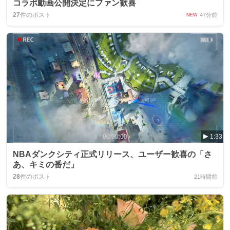
コラボ動画公開決定にファン歓喜
27
件のポスト
47分前
NEW
1:33
NBAダンクシティ正式リリース、ユーザー歓喜の「さ
あ、キミの番だ」
28
件のポスト
21時間前