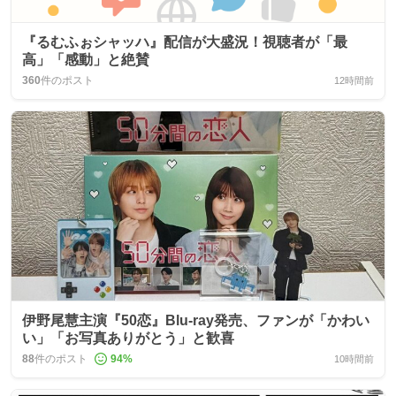
『るむふぉシャッハ』配信が大盛況！視聴者が「最
高」「感動」と絶賛
360
件のポスト
12時間前
伊野尾慧主演『50恋』Blu‑ray発売、ファンが「かわい
い」「お写真ありがとう」と歓喜
88
件のポスト
94
%
10時間前