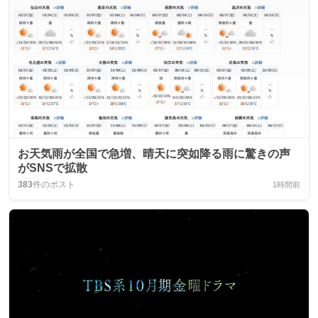
お天気雨が全国で急増、晴天に突如降る雨に驚きの声
がSNSで拡散
383
件のポスト
1時間前