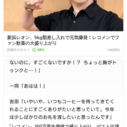
新浜レオン、5kg梨差し入れで元気爆発！レコメンでフ
ァン歓喜の大盛り上がり
218
件のポスト
98
%
10時間前
「レコメン」300万再生突破で盛り上がり、ゲスト出演