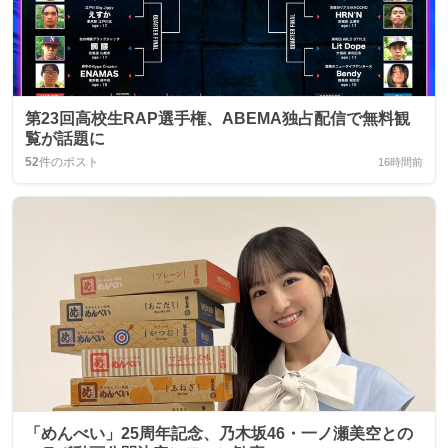
第23回高校生RAP選手権、ABEMA独占配信で無料観
覧が話題に
52
件のポスト
16時間前
「めんべい」25周年記念、乃木坂46・一ノ瀬美空との