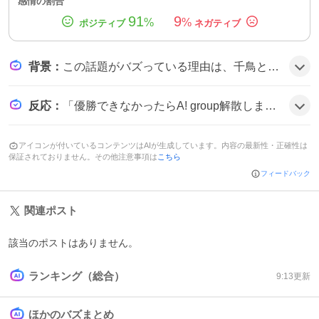
感情の割合
91
9
%
%
背景
：
この話題がバズっている理由は、千鳥とかまいたちという人気お笑いコンビが司会を務めるバラエティ番組が、視聴者参加型の早押しクイズと衝撃的な枠設定を組み合わせ、ファンの期待感と笑いを同時に刺激したことにあるようだ。
反応
：
「優勝できなかったらA! group解散します‼️」というツイートが拡散し、「枷が早すぎて笑った」「A! group全員での参加が嬉しい」「枷が面白すぎて止まらない」など、笑いと驚きを交えたコメントが多数見られる雰囲気だ。
アイコンが付いているコンテンツはAIが生成しています。内容の最新性・正確性は
保証されておりません。その他注意事項は
こちら
フィードバック
関連ポスト
該当のポストはありません。
ランキング（総合）
9:13
更新
ほかのバズまとめ