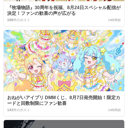
『牧場物語』30周年を祝福、8月24日スペシャル配信が
決定！ファンの歓喜の声が広がる
108
件のポスト
14時間前
おねがいアイプリ DMMくじ、8月7日発売開始！限定カ
ードと回数制限にファン歓喜
143
件のポスト
14時間前