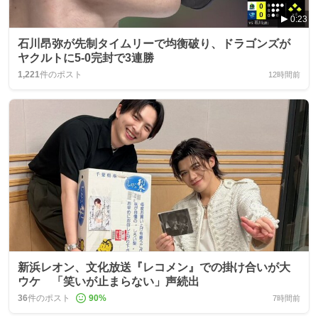
0:23
石川昂弥が先制タイムリーで均衡破り、ドラゴンズが
ヤクルトに5-0完封で3連勝
1,221
件のポスト
12時間前
新浜レオン、文化放送『レコメン』での掛け合いが大
ウケ 「笑いが止まらない」声続出
36
件のポスト
90
%
7時間前