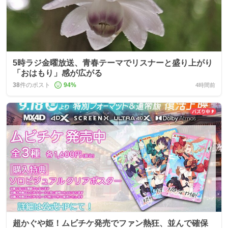
5時ラジ金曜放送、青春テーマでリスナーと盛り上がり
「おはもり」感が広がる
38
件のポスト
94
%
4時間前
超かぐや姫！ムビチケ発売でファン熱狂、並んで確保