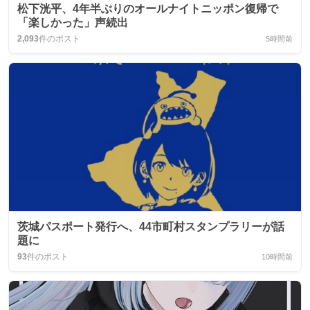
松下洸平、4年半ぶりのオールナイトニッポン復帰で
「楽しかった」声続出
2,093
件のポスト
5時間前
茨城パスポート発行へ、44市町村スタンプラリーが話
題に
93
件のポスト
10時間前