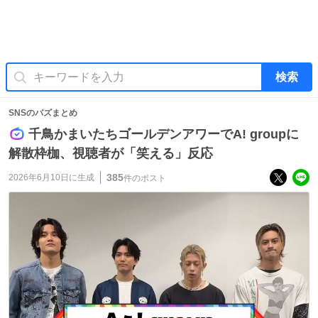
検索
SNSのバズまとめ
千鳥かまいたちゴールデンアワーでA! groupに
解散枠枷、視聴者が「笑える」反応
385
2026年6月10日
に生成
件のポスト