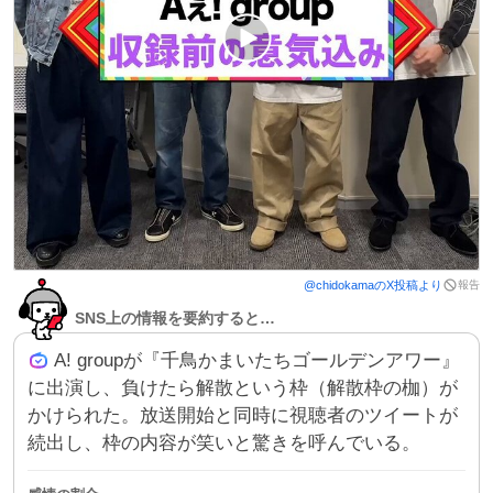
報告
@
chidokama
のX投稿より
SNS上の情報を要約すると…
A! groupが『千鳥かまいたちゴールデンアワー』
に出演し、負けたら解散という枠（解散枠の枷）が
かけられた。放送開始と同時に視聴者のツイートが
続出し、枠の内容が笑いと驚きを呼んでいる。