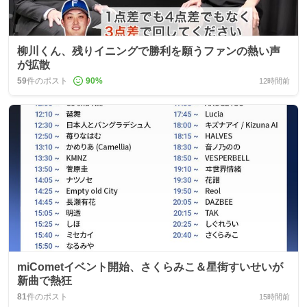
柳川くん、残りイニングで勝利を願うファンの熱い声
が拡散
59
件のポスト
90
%
12時間前
miCometイベント開始、さくらみこ＆星街すいせいが
新曲で熱狂
81
件のポスト
15時間前