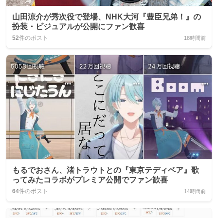
山田涼介が秀次役で登場、NHK大河『豊臣兄弟！』の
扮装・ビジュアルが公開にファン歓喜
52
件のポスト
18時間前
もるでおさん、渚トラウトとの『東京テディベア』歌
ってみたコラボがプレミア公開でファン歓喜
64
件のポスト
14時間前