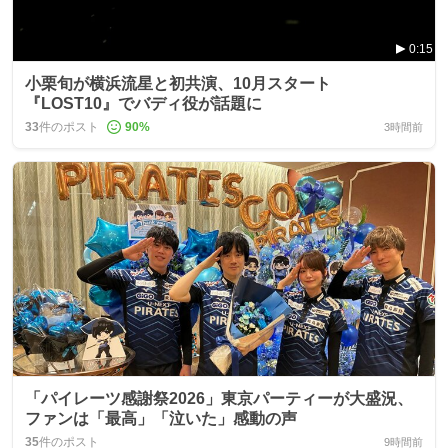
0:15
小栗旬が横浜流星と初共演、10月スタート
『LOST10』でバディ役が話題に
33
件のポスト
90
%
3時間前
「パイレーツ感謝祭2026」東京パーティーが大盛況、
ファンは「最高」「泣いた」感動の声
35
件のポスト
9時間前