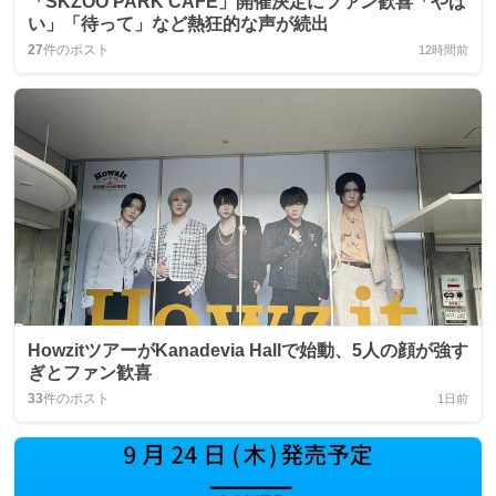
「SKZOO PARK CAFE」開催決定にファン歓喜「やば
い」「待って」など熱狂的な声が続出
27
件のポスト
12時間前
HowzitツアーがKanadevia Hallで始動、5人の顔が強す
ぎとファン歓喜
33
件のポスト
1日前