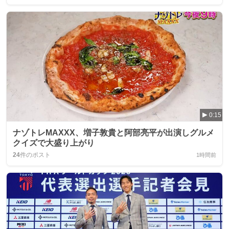
0:15
ナゾトレMAXXX、増子敦貴と阿部亮平が出演しグルメ
クイズで大盛り上がり
24
件のポスト
1時間前