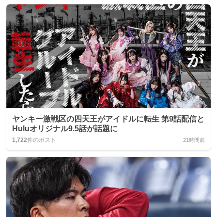
ヤンキー激戦区の四天王がアイドルに転生 第9話配信と
Huluオリジナル9.5話が話題に
1,722
件のポスト
21時間前