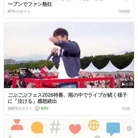
ープンでファン熱狂
47
件のポスト
7時間前
0:15
ごぶごぶフェス2026特番、雨の中でライブが続く様子
に「泣ける」感想続出
106
件のポスト
93
%
1日前