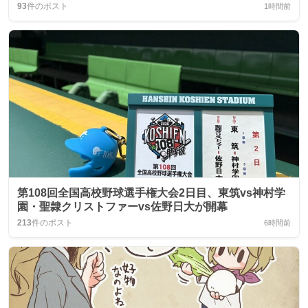
93
件のポスト
1時間前
第108回全国高校野球選手権大会2日目、東筑vs神村学
園・聖隷クリストファーvs佐野日大が開幕
213
件のポスト
6時間前