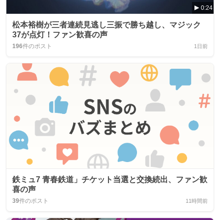
0:24
松本裕樹が三者連続見逃し三振で勝ち越し、マジック
37が点灯！ファン歓喜の声
196
件のポスト
1日前
鉄ミュ7 青春鉄道」チケット当選と交換続出、ファン歓
喜の声
39
件のポスト
11時間前