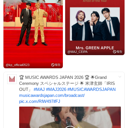
@
MAJ_CEIPA
報告
@
kp_official0523
報告
🏆 MUSIC AWARDS JAPAN 2026 🏆 🌟Grand
Ceremony スペシャルステージ 🌟 米津玄師「IRIS
OUT」
#
MAJ
#
MAJ2026
#
MUSICAWARDSJAPAN
musicawardsjapan.com/broadcast/
pic.x.com/RlW497ifFJ