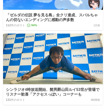
「ゼルダの伝説 夢を見る島」全クリ達成、スバルちゃ
んの切ないエンディングに感動の声多数
112
件のポスト
94
%
1日前
シンラジオ4時放送開始、髭男爵山田ルイ53世が登場で
リスナー歓喜「アクセスっぽい」コーナーも
131
件のポスト
8時間前