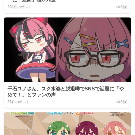
331
件のポスト
1時間前
千石ユノさん、スク水姿と脱退噂でSNSで話題に「や
めて！」とファンの声
91
件のポスト
1時間前