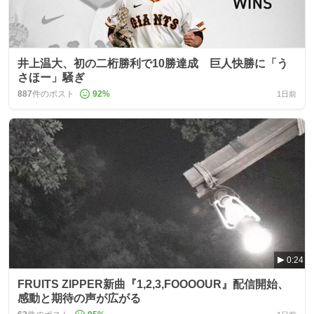
井上温大、初の二桁勝利で10勝達成 巨人快勝に「う
さほー」騒ぎ
887
件のポスト
92
%
1日前
0:24
FRUITS ZIPPER新曲『1,2,3,FOOOOUR』配信開始、
感動と期待の声が広がる