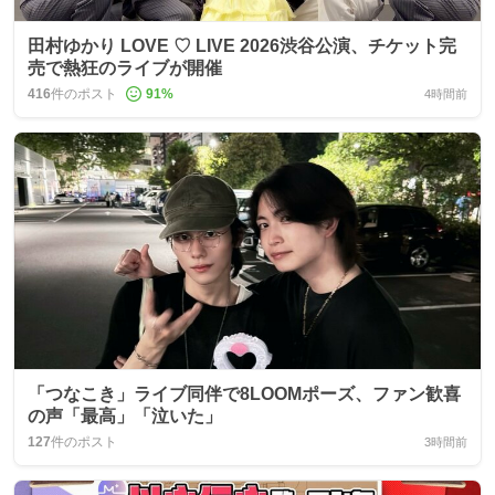
田村ゆかり LOVE ♡ LIVE 2026渋谷公演、チケット完
売で熱狂のライブが開催
416
件のポスト
91
%
4時間前
「つなこき」ライブ同伴で8LOOMポーズ、ファン歓喜
の声「最高」「泣いた」
127
件のポスト
3時間前