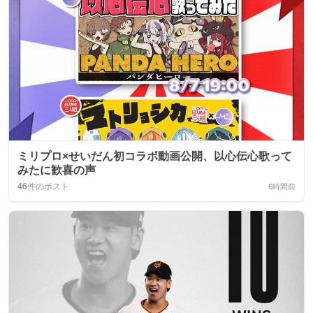
ミリプロ×せいだん初コラボ動画公開、以心伝心歌って
みたに歓喜の声
46
件のポスト
6時間前