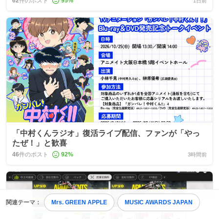
62
件のポスト
95
%
1日前
「中村くんラジオ」復活ライブ配信、ファンが「やっ
たぜ！」と歓喜
46
件のポスト
92
%
3時間前
関連テーマ：
Mrs. GREEN APPLE
MUSIC AWARDS JAPAN