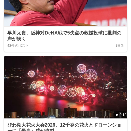
早川太貴、阪神対DeNA戦で5失点の救援投球に批判の
声が続く
42
件のポスト
1日前
0:13
びわ湖大花火大会2026、12千発の花火とドローンショ
ーに「最高」感が炸裂