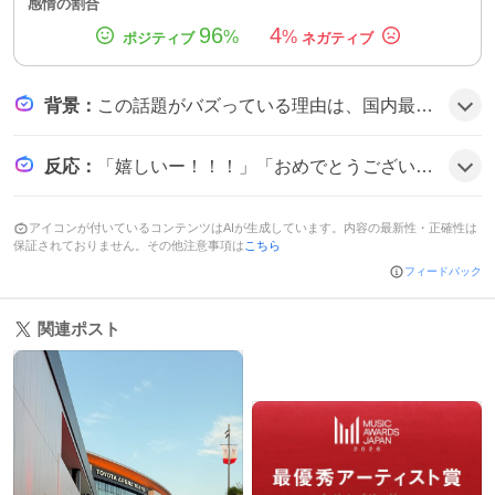
感情の割合
96
4
%
%
背景
：
この話題がバズっている理由は、国内最大規模の音楽賞であるMUSIC AWARDS JAPANでの最優秀アーティスト賞を、人気バンドMrs. GREEN APPLEが2年続けて受賞したことが大きく、ファンの期待感やメディア露出が相まって注目された可能性がある。
反応
：
「嬉しいー！！！」「おめでとうございます」「2年連続すげー！！」といった祝福の声が多数上がり、ファンは「ありがとう！！！」と感謝を表現する雰囲気だ。
アイコンが付いているコンテンツはAIが生成しています。内容の最新性・正確性は
保証されておりません。その他注意事項は
こちら
フィードバック
関連ポスト