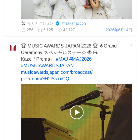
サカナクション
@
sakanaction
256
5,125
43,727
2026年6月14日
🏆 MUSIC AWARDS JAPAN 2026 🏆 🌟Grand
Ceremony スペシャルステージ 🌟 Fujii
Kaze「Prema」
#
MAJ
#
MAJ2026
#
MUSICAWARDSJAPAN
musicawardsjapan.com/broadcast/
pic.x.com/9H2lSsxxCQ