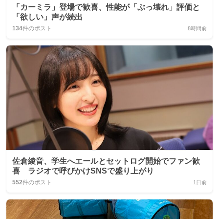
「カーミラ」登場で歓喜、性能が「ぶっ壊れ」評価と
「欲しい」声が続出
134
件のポスト
8時間前
佐倉綾音、学生へエールとセットログ開始でファン歓
喜 ラジオで呼びかけSNSで盛り上がり
552
件のポスト
1日前