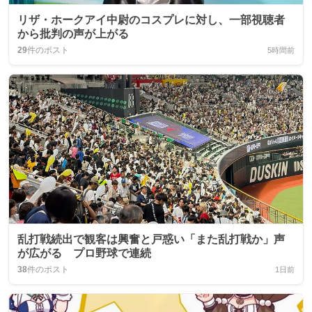
リザ・ホークアイ中尉のコスプレに対し、一部視聴者
から批判の声が上がる
29
件のポスト
5時間前
乱打戦続出で観客は興奮と戸惑い「また乱打戦か」声
が広がる プロ野球で連続
38
件のポスト
1日前