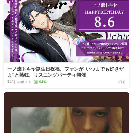
一ノ瀬トキヤ誕生日祝福、ファンが“いつまでも好きだ
よ”と熱狂、リスニングパーティ開催
743
件のポスト
94
%
1日前