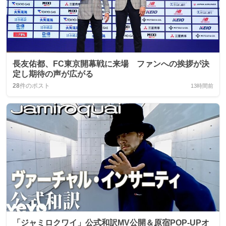
長友佑都、FC東京開幕戦に来場 ファンへの挨拶が決
定し期待の声が広がる
28
件のポスト
13時間前
「ジャミロクワイ」公式和訳MV公開＆原宿POP‑UPオ