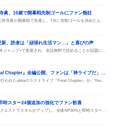
寺眞、16歳で開幕戦先制ゴールにファン熱狂
横浜F・マリノスの16歳・三井寺眞が開幕戦で先発し、7分に先制ゴールを決めたんだって！J1史上最年少の先発＆得点で、みんなが驚きと歓声を上げてるみたい。
更新、読者は「頑張れ生活マン…」と喜びの声
『生活マン』の第38話が少年ジャンプ+で更新され、全話無料で読めることが話題に。読者は「頑張れ生活マン」や「好きなんだよな」と歓声を上げ、キャラの不器用さやシャドウの魅力にも注目している。
ukkaラストライブ『Final Chapter』全編公開、ファンは「神ライブだ」や「涙なしでは観れない」と熱狂
5月24日にKanadevia Hallで行われたukkaのラストライブ『Final Chapter』が、YouTubeにフルでアップされたとファンが次々にシェアしている。映像は全編公開で、再生回数が伸びている様子がうかがえる。
と即時スター24個追加の強化でファン歓喜
FGOの卑弥呼が第20弾強化クエストでスキルがアップし、全体NP30%と即時スター24個が追加されたと話題になっている。クリティカル威力も上がり、サポート役としての活躍が期待されている。