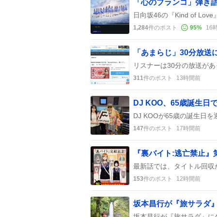
1,284
件のポスト
95
%
16
「あまらじ」30分放送
311
件のポスト
13時間前
147
件のポスト
17時間前
153
件のポスト
12時間前
坂本昌行が『旅サラダ