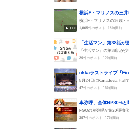
横浜F・マリノスの三井
1,865
件のポスト
16時間前
1:08
「生活マン」第38話が
29
件のポスト
12時間前
47
件のポスト
16時間前
卑弥呼、全体NP30%
397
件のポスト
17時間前