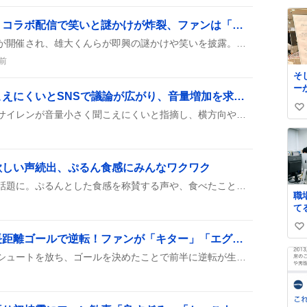
い
ね
「きゅうりくんキャス」コラボ配信で笑いと謎かけが炸裂、ファンは「最高」「笑いすぎた」と歓喜
数
ツイキャスでのコラボ配信が開催され、雄大くんらが即興の謎かけや笑いを披露。視聴者は終電を逃してまでネカフェで待ち、笑いが止まらないと大絶賛している。
前
そ
ー
救急車のサイレンが聞こえにくいとSNSで議論が広がり、音量増加を求める声が上がる
屋
い
ま
多数のユーザーが救急車のサイレンが音量小さく聞こえにくいと指摘し、横方向や交差点での接近時に気付かず、車が止まれず衝突寸前になるケースがあると報告している。パトカーや消防車は聞こえるが救急車だけが聞き取りにくいとの声も多く、音量増加や方向指示装置の導入を求める意見が目立つ。
い
い
ス
ね
サ
数
す
欲しい声続出、ぷるん食感にみんなワクワク
金精軒の水信玄餅がSNSで話題に。ぷるんとした食感を称賛する声や、食べたことがなくても「ぜひ食べてみたい」と期待する投稿が続出し、夏の行楽先として注目を集めている。
職
て
づ
い
な
デニス・ヒュメット、長距離ゴールで逆転！ファンが「キター」「エグい」歓喜
い
い
ヒュメットが試合で長距離シュートを放ち、ゴールを決めたことで前半に逆転が生まれたとSNSで話題になっている。ファンは「キター」や「エグい」などの声を上げて盛り上がっている。
ね
数