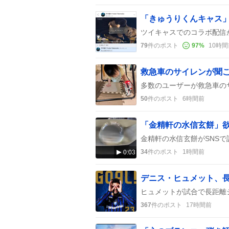
79
件のポスト
97
%
10時間
50
件のポスト
6時間前
「金精軒の水信玄餅」
34
件のポスト
1時間前
0:03
367
件のポスト
17時間前