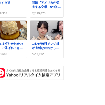
モすぎる
問題『アメリカが保
有する空母 5つ答え
よ』 名倉「ホンマご
8,333
19,675
い
めん、日本」
い
ね
数
れは打ち合わせの
コレが無料でレジ袋
中に運ばれてきて
が有料なのおかしい
の理性を根こそぎ
って
3,689
3,092
い
い去ったプリンの
真です。
い
ね
数