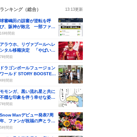
ランキング（総合）
13:13
更新
球審嶋田の誤審が逆転を呼
び、阪神が敗北 一部ファン
からは批判の声も
16時間前
アラウホ、リヴァプールへレ
ンタル移籍決定 「やばい」
などの期待の声がSNSで広が
7時間前
る
ドラゴンボールフュージョン
ワールド STORY BOOSTER
01」発売、予約完売で店頭販
4時間前
売なしにファンが大騒ぎ
モモンガ、黒い流れ星と共に
不穏な印象を伴う幸せな姿が
話題に 最新話で登場しファ
7時間前
ンの期待と不安が交錯
Snow Manデビュー発表7周
年、ファンが祝福の声とライ
ブ配信で盛り上がる
5時間前