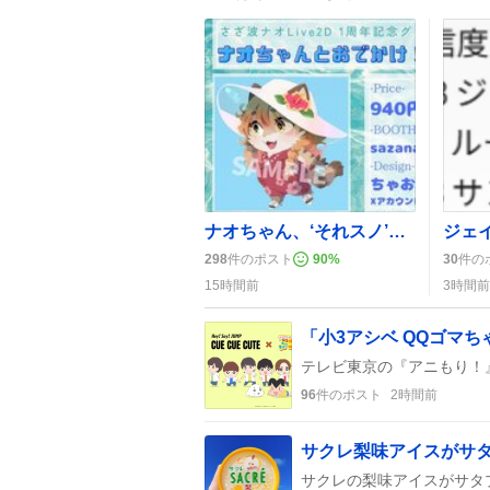
ナオちゃん、‘それスノ’で3回目出演にファン歓喜「やったー！」正直ジャンケンで熱戦
298
件のポスト
90
%
30
件の
15時間前
3時間前
96
件のポスト
2時間前
サクレ梨味アイスがサ