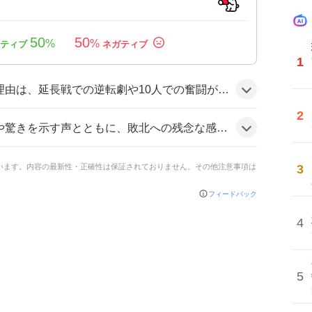
50
50
%
%
1
ドラマチックだったこと、そしてシーズン最終戦で順位が決まる重要な戦いだったため、ファンの感情が高まったようだ。
2
北への残念な感情も見られ、一部からは『負けたことが悔しい』というコメントが投稿された。
3
ています。内容の最新性・正確性は保証されておりません。その他注意事項は
フィードバック
4
5