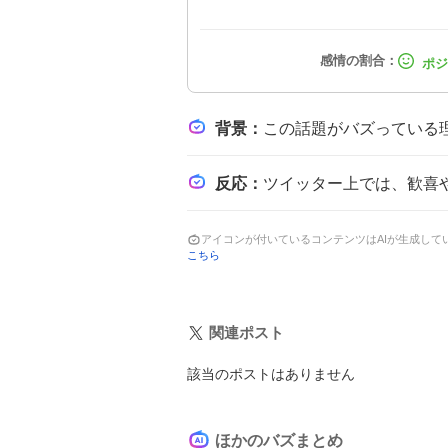
背景
：
この話題がバズっている理由は、延長戦での逆転劇や10人での奮闘が
反応
：
ツイッター上では、歓喜や驚きを示す声とともに、敗
アイコンが付いているコンテンツはAIが生成し
こちら
関連ポスト
該当のポストはありません
ほかのバズまとめ