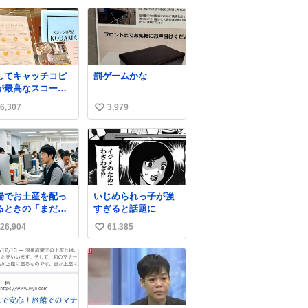
丁寧に煽りまくって
い
るの好き。笑
ね
数
してキャッチコピ
罰ゲームかな
が最高なスコーン
さんを見つけてし
6,307
3,979
い
ったので思わず買
込んでしまった。
い
コーンなんてパッ
ね
パサなほどええで
数
からね。
場でお土産を配っ
いじめられっ子が強
るときの「まだ気
すぎると話題に
いてませんよ」的
26,904
61,385
い
演技が毎回シンド
。
い
ね
数