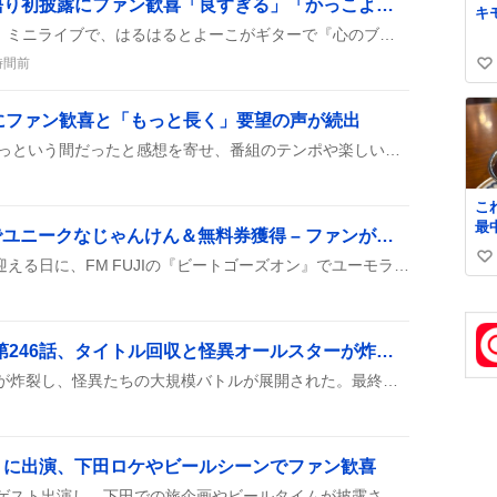
「心のブランコ」弾き語り初披露にファン歓喜「良すぎる」「かっこよすぎ」感が広がる
キ
日向坂46の『Kind of Love』ミニライブで、はるはるとよーこがギターで『心のブランコ』を弾き語りし、初披露がファンの間で大盛り上がりしているみたいです。二人の歌声とギターのハーモニーが心に響き、視聴者からは「良すぎる」「かっこよすぎ」などのコメントが続出しています。
時間前
い
い
にファン歓喜と「もっと長く」要望の声が続出
ね
数
リスナーは30分の放送があっという間だったと感想を寄せ、番組のテンポや楽しいトークに大満足しつつ、次回は60分に延長してほしいと要望を投稿した。また、ゲストやコーナーへの期待感も高まり、次回の内容に期待する声が多数上がった。
こ
最
DJ KOO、65歳誕生日でユニークなじゃんけん＆無料券獲得 – ファンが「おめでとう！」と歓喜
私
DJ KOOが65歳の誕生日を迎える日に、FM FUJIの『ビートゴーズオン』でユーモラスなじゃんけんを披露し、無料券を獲得した様子が放送された。リスナーは「おめでとう！」と祝福し、番組は和やかな雰囲気に包まれた。
い
奪
写
い
ね
数
『裏バイト:逃亡禁止』第246話、タイトル回収と怪異オールスターが炸裂し熱狂的な読者が涙と歓喜
最新話では、タイトル回収が炸裂し、怪異たちの大規模バトルが展開された。最終話へ向かう緊張感が高まり、登場人物の覚悟や絆が強調されたことで、読者は感情が揺さぶられる展開を楽しんでいる。
』に出演、下田ロケやビールシーンでファン歓喜
坂本昌行が『旅サラダ』にゲスト出演し、下田での旅企画やビールタイムが披露された。関西は放送休止で、生放送ではなく事前収録だったとファンが報告している。