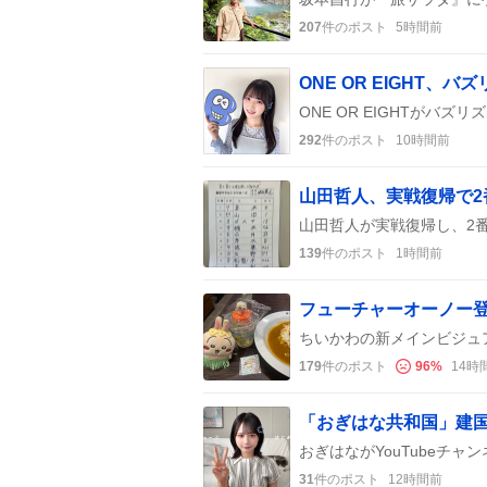
207
件のポスト
5時間前
292
件のポスト
10時間前
山田哲人、実戦復帰で2
139
件のポスト
1時間前
179
件のポスト
96
%
14時
「おぎはな共和国」建国
31
件のポスト
12時間前