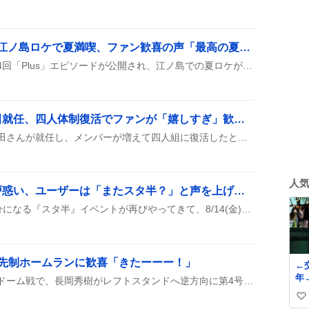
「せーはす」#4 Plus、江ノ島ロケで夏満喫、ファン歓喜の声「最高の夏満喫！」
YouTubeで『せーはす』第4回「Plus」エピソードが公開され、江ノ島での夏ロケが披露された。ファンはリンクをシェアしながら「最高の夏満喫！」と盛り上がっている様子が投稿からうかがえる。
チカテツ新リーダー西田就任、四人体制復活でファンが「嬉しすぎ」歓喜の声続出
チカテツは新リーダーの西田さんが就任し、メンバーが増えて四人組に復活したと報告され、ファンの間で嬉しすぎやヲタク復活などの歓声が上がっている。新体制への期待感が高まっている様子が投稿から伺える。
人
スタ半再開催で歓喜と戸惑い、ユーザーは「またスタ半？」と声を上げ期待と不満が交錯
プロスピAでスタミナが半分になる『スタ半』イベントが再びやってきて、8/14(金)15時開始の告知が出た。開催間隔が短く驚く声や、1.8倍効果への期待、エナジー消費への懸念が交錯している様子が投稿からうかがえる。
号先制ホームランに歓喜「きたーーー！」
←交際
年
ヤクルトスワローズの東京ドーム戦で、長岡秀樹がレフトスタンドへ逆方向に第4号ソロホームランを放ち、先制の1点を奪った。観客は歓声を上げ、チームはこの一発で流れを変える期待を寄せた。
い