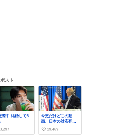
気ポスト
中 結婚して5
今更だけどこの動
→
画、日本の対応死ぬ
ほど京都でおもしろ
3,297
19,469
い
い。 なんなら敬語で