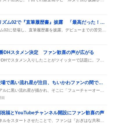
ONE OR EIGHT、バズリズム02で『直筆履歴書』披露 「最高だった！」とファン熱狂
ONE OR EIGHTがバズリズム02に登場し、直筆履歴書を披露。デビューまでの苦労やプライベートの裏話を語り、Daokoや青木陽菜と2曲のライブも楽しんだ模様。放送は深夜25:04からで、TVerでも見られた。
番DHスタメン決定 ファン歓喜の声が広がる
山田哲人が実戦復帰し、2番DHでスタメン入りしたことがツイッターで話題に。ファンは「復帰してるー！」「スタメンｷﾀ！」と歓喜し、試合への期待が高まっている。
フューチャーオーノー登場で黒い流れ星が注目、ちいかわファンの間で期待と懸念の声が上がる
ちいかわの新メインビジュアルに黒い流れ星が描かれ、そこに「フューチャーオーノー」という文字が配置された。ファンの間では不安感と次への期待が交錯し、「やめて」や「期待」といったツイートが見られ、話題が広がっている。
間前
祝福とYouTubeチャンネル開設にファン歓喜の声
おぎはながYouTubeチャンネルをスタートさせたことで、ファンは『おぎはな共和国』の建国や国民登録を楽しみ、祝福の声があふれています。