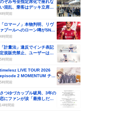
のぞみ号全指定席化で座れな
い混乱、乗客はデッキ立席や
ひかり号自由席へ奔る
4時間前
「ロマーノ」本物判明、リヴ
ァプールへのローン噂がSNS
で話題に
4時間前
「計量法」違反でインチ表記
定規販売禁止、ユーザーは
「知らなかった」驚き
5時間前
timelesz LIVE TOUR 2026
episode 2 MOMENTUM チケ
ット販売開始、ファン歓喜の
5時間前
声が続出
さつゆづカップル破局、3年の
恋にファンが涙「最推しだっ
た」悲しみ
14時間前