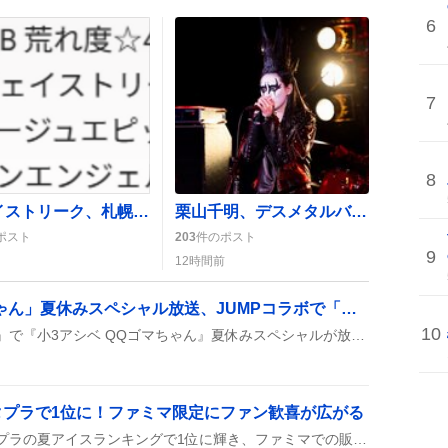
6
7
8
ジェイストリーク、札幌1Rで3着確保 「芝で走らせてほしい」声が多数
栗山千明、デスメタルバンド加入で話題沸騰 『晩酌の流儀5』第6話が注目
ポスト
203
件のポスト
9
12時間前
「小3アシベ QQゴマちゃん」夏休みスペシャル放送、JUMPコラボで「可愛いしかない」感が炸裂
10
テレビ東京の『アニもり！』で『小3アシベ QQゴマちゃん』夏休みスペシャルが放送され、Hey! Say! JUMPとのコラボエンディングが登場した。放送後はYouTubeで見逃し配信が公開されたと報告されている。
タプラで1位に！ファミマ限定にファン歓喜が広がる
サクレの梨味アイスがサタプラの夏アイスランキングで1位に輝き、ファミマでの販売が話題に。みんなが「食べたい！」とツイートしている。