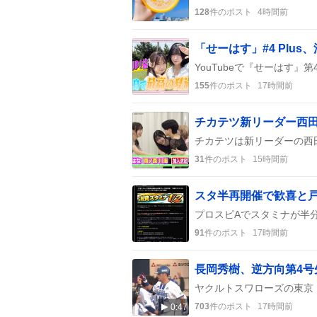
128
件のポスト
4時間前
155
件のポスト
17時間前
31
件のポスト
15時間前
91
件のポスト
17時間前
長岡秀樹、逆方向第4
703
件のポスト
17時間前
0:47