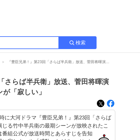
検索
『豊臣兄弟！』第23回「さらば半兵衛」放送、菅田将暉演じる半兵衛の最期にファンが「寂しい」
回「さらば半兵衛」放送、菅田将暉演
ンが「寂しい」
日20時に大河ドラマ『豊臣兄弟！』第23回「さらば
演じる竹中半兵衛の最期シーンが放映されたこ
は番組公式が放送時間とあらすじを告知