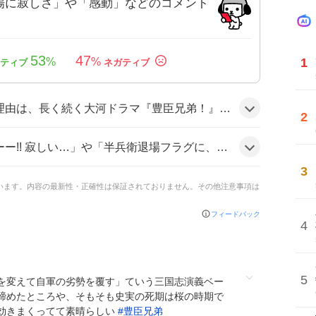
場に寂しさ」や「感動」などのコメント
53
47
1
%
%
で、特に第23回で菅田将暉演じる人気キャラ・竹中半兵衛が最期を迎える展開が視聴者の期待と感情を刺激したためとみられる。
2
った声が目立ち、「あぁぁ 本日最期の半兵衛どの…しかと見届けまする」と感情的に視聴を呼びかけるコメントが多数見られ、全体的に寂しさと期待が交錯する雰囲気だ。
3
ています。内容の最新性・正確性は保証されておりません。その他注意事項は
フィードバック
4
5
を変えて自軍の劣勢を覆す」ていう三国志演義ベー
締めたところや、そもそも史実の死期は桜の時期で
効きまくってて素晴らしい
#
豊臣兄弟