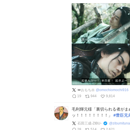
️️️👑おもち⚖
@
omochiomochi916
19
944
9,814
毛利輝元様「裏切られる者がま
ッ！！！！！！！！」
#
豊臣兄
石田三成-ZIBU-
@
zibumituna
28
514
2,621