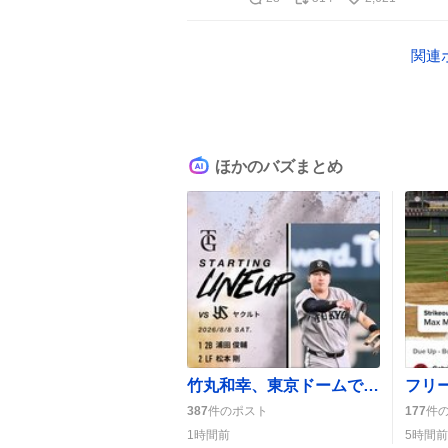
関連
ほかのバズまとめ
竹丸和幸、東京ドームでの先発で押し出し四球が話題に ファンの歓喜の声が見られる
387
件のポスト
177
件
1時間前
5時間前