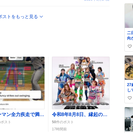
い
ね
数
ポストをもっと見る
二
向
い
い
ね
数
2
し
か
い
チ
き
い
o̴̶̷̥
ね
フリーマン全力疾走で満塁から1点返し、ドジャースの逆転を狙うファン歓喜
令和8年8月8日、縁起の良い日で入籍ラッシュがSNSで話題に盛り上がり
数
のポスト
50
件のポスト
17時間前