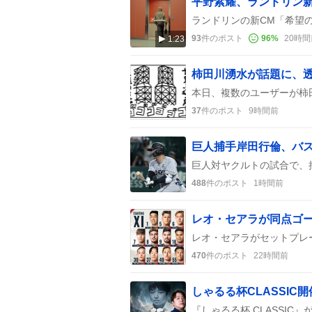
93
件のポスト
96
%
20時間
1:23
柿田川湧水が話題に、
37
件のポスト
9時間前
488
件のポスト
1時間前
レオ・セアラが同点ゴ
470
件のポスト
22時間前
しゃるる杯CLASSI