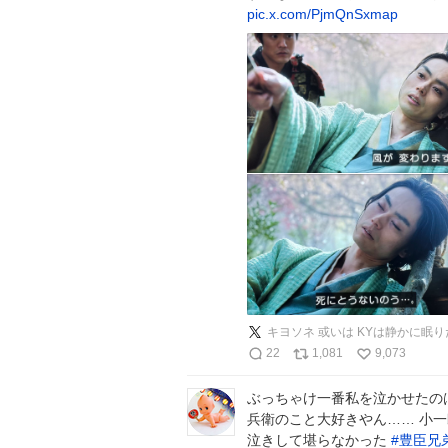
pic.x.com/PjmQnSxmap
キヨソネ 或いは KYは静かに眠り
22
1,081
9,073
ぶっちゃけ一番私を泣かせたの
兵衛のこと大好きやん…… 小
泣きして堪らなかった
#
豊臣兄