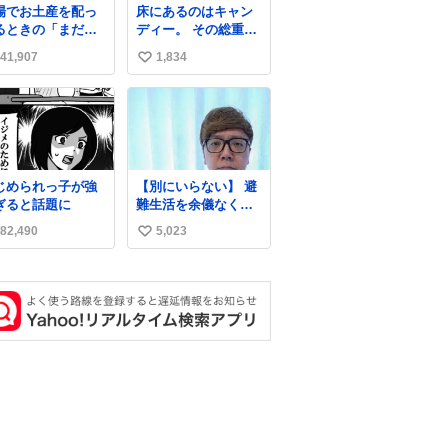
場でお土産を配っ
床にあるのはキャン
とうありがとうあり
るときの「まだ気
ディー。 その総重量
がとうね〜〜〜！
いてませんよ」的
は亡くなった人と同
41,907
1,834
い
演技が毎回シンド
等の重さだそうで
。
す。 鑑賞者は一つ持
い
ち帰れますが、亡く
ね
なった人の一部を持
数
ち帰っているような
感覚になりました。
勇気を出して口に入
じめられっ子が強
【別にいらない】 避
れたら、ハッカ味😳
ぎると話題に
難生活を余儀なくさ
✨ #ポーラ美術館
れている子どもたち
82,490
5,023
い
のためにヒカキンボ
ックス1000個を寄付
い
させていただきまし
ね
た
数