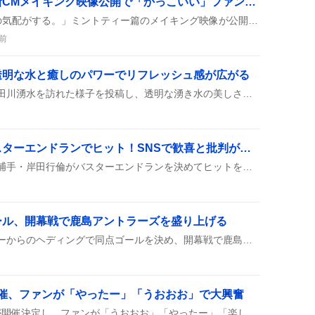
平野紫耀、ランドリン新CMメイキング映像公開で「かっこいい」ファン歓喜が溢れる
ランドリンの新CM「希望の気配がする。」ミントティー篇のメイキング映像が公開され、平野紫耀さんが撮影シーンで見せる自然な表情や仕草がSNSで多数シェアされ、ファンからは「かっこいい」「可愛い」などの称賛が寄せられた。その魅力的な雰囲気に多くのユーザーが感動し、コメントが続々と投稿された。
前
透明な水と癒しのパワーでリフレッシュ感が広がる
本日、複数のユーザーが柿田川湧水を訪れた様子を投稿し、透明な湧き水の美しさや清涼感を称賛した。訪問者は『パワーがもらえる』や『時間を忘れるほど美しい』と感想を寄せ、心身がリセットされたと語っている。また、周辺の自然と相まって癒しスポットとしての評価が高まっている様子がうかがえる。
巨人捕手岸田行倫、バスターエンドランでヒット！SNSで歓喜と批判が交錯
巨人対ヤクルトの試合で、捕手・岸田行倫がバスターエンドランを決めてヒットを放ち、ファンからは「すごい！」と歓声が上がった。一方、送球ミスやエラーで相手に得点を許す場面もあり、守備に対するツッコミも見られた。
ール、開幕戦で鹿島アントラーズを盛り上げる
レオ・セアラがセットプレーからのヘディングで同点ゴールを決め、開幕戦で鹿島が追いついた瞬間がSNSで大盛り上がり。ファンは「さすがレオセアラ！」と歓声を上げ、試合のハイライトとして話題に。このゴールが試合のテンポを上げ、両チームの攻防が白熱した様子が投稿に映っている。
C開催、ファンが「やったー」「うおおお」で大興奮
『しゃるる杯 CLASSIC』が開催決定し、ファンが「うおおお」「やったー」「楽しみすぎる」などの声で盛り上がっている様子がSNSに広がっている。イベントの形式やメンツが注目され、みんなワクワクしている様子が伝わる。