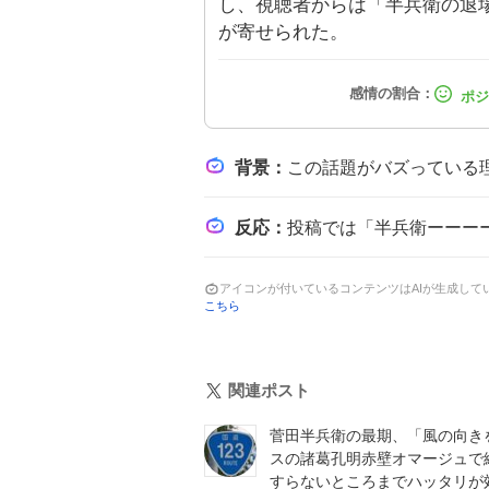
し、視聴者からは「半兵衛の退
が寄せられた。
背景
：
この話題がバズっている理由は、長く続く大河ドラマ『豊臣兄弟！』が好評
反応
：
投稿では「半兵衛ーーーーー!! 寂しい…」や「半兵衛退場フラグに、SNSがざわついたワケ」とい
アイコンが付いているコンテンツはAIが生成し
こちら
関連ポスト
菅田半兵衛の最期、「風の向き
スの諸葛孔明赤壁オマージュで
すらないところまでハッタリが