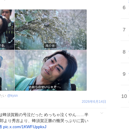
6
7
8
9
10
たい
@
kysn
2026年6月14日
は蜂須賀殿の号泣だった めっちゃ泣くやん……半
一郎より秀吉より、蜂須賀正勝の慟哭っぷりに貰い
弟
pic.x.com/1KWFUppkxJ