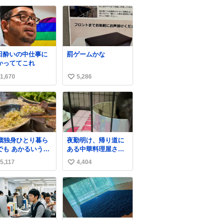
い
ね
数
日酔いの中仕事に
罰ゲームかな
かっててこれ
1,670
5,286
い
い
ね
数
7歳独身ひとり暮ら
夜勤明け、帰り道に
でも あかるいうち
ある中華料理屋さん
ら呑みながらキッ
に行ったら急に「ト
5,117
4,404
い
ンでひとり焼肉で
イレニネコチャンイ
てしあわせだもん՞
ルヨ！ドウブツスキ
い
 ̫ o̴̶̷̥ ՞
デショ！」と言われ
ね
(好きだけどさ……)と
数
トイレ行ったらまじ
で可愛い猫ちゃんが
いた最大級のありが