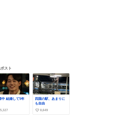
気ポスト
交際中 結婚して5年
四国の駅、あまりに
も自由
5,327
8,649
い