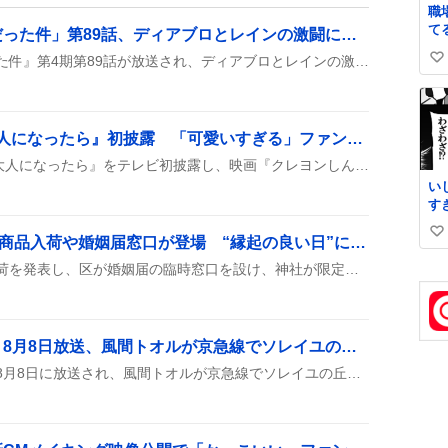
職
て
「転生したらスライムだった件」第89話、ディアブロとレインの激闘にファン歓喜
づ
『転生したらスライムだった件』第4期第89話が放送され、ディアブロとレインの激しい戦い、ギィの再登場、そして原作要素が盛り込まれたことがファンの間で盛り上がっている。視聴者は感想やイラストを投稿し、作品への熱狂が伝わってくる。
い
な
い
い
ね
数
TOMOO、Mステで『大人になったら』初披露 「可愛いすぎる」ファン歓喜
TOMOOがMステで新曲『大人になったら』をテレビ初披露し、映画『クレヨンしんちゃん』の主題歌としても注目を集めた。パフォーマンスやほっぺたつねりがファンの話題に。
い
す
い
令和8年8月8日、全国で商品入荷や婚姻届窓口が登場 “縁起の良い日”にワクワク感が広がる
い
全国の店舗が一斉に商品入荷を発表し、区が婚姻届の臨時窓口を設け、神社が限定御朱印を配布するなど、令和8年8月8日を祝うイベントが次々に登場している。
ね
数
「ぶらり途中下車の旅」8月8日放送、風間トオルが京急線でソレイユの丘巡りにワクワク
『ぶらり途中下車の旅』が8月8日に放送され、風間トオルが京急線でソレイユの丘や恐竜島を巡り、塩つけ麺やデニムバッグ作りといった楽しみを紹介したみたいです。