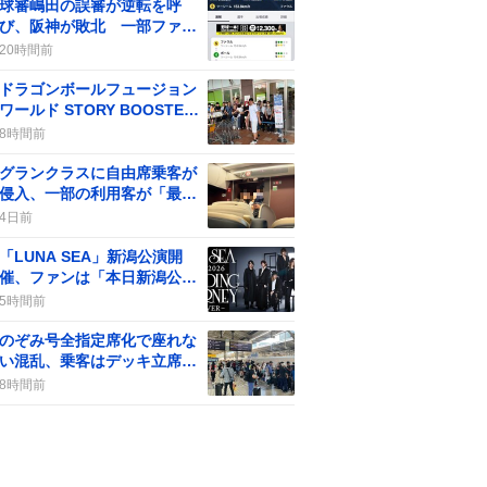
球審嶋田の誤審が逆転を呼
び、阪神が敗北 一部ファン
からは批判の声も
20時間前
ドラゴンボールフュージョン
ワールド STORY BOOSTER
01」発売、予約完売で店頭販
8時間前
売なしにファンが大騒ぎ
グランクラスに自由席乗客が
侵入、一部の利用客が「最
悪」や「不快」感をツイート
4日前
「LUNA SEA」新潟公演開
催、ファンは「本日新潟公
演‼️」と熱狂的な声
5時間前
のぞみ号全指定席化で座れな
い混乱、乗客はデッキ立席や
ひかり号自由席へ奔る
8時間前