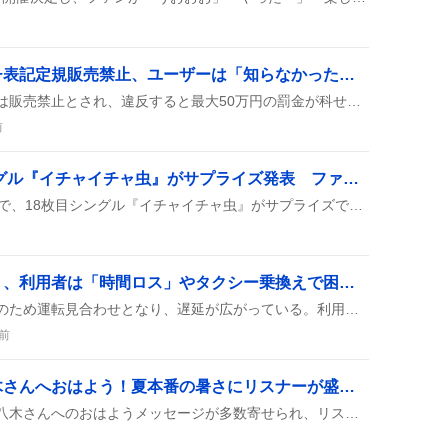
「計量法」違反でインチ表記定規販売禁止、ユーザーは「知らなかった」驚き
計量法でインチ表記の定規は販売禁止とされ、違反すると最大50万円の罰金が科せられるとツイッターで広く共有され、ユーザー間で驚きの声が上がっている。
前
日向坂46、18枚目シングル『イチャイチャ虫』がサプライズ発表 ファン歓喜の声
日向坂46の配信ミニライブで、18枚目シングル『イチャイチャ虫』がサプライズで登場し、9月30日発売と8月9日のひなあいでのフォーメーション発表が同時に告知された。
東京モノレール遅延続く、利用者は「時間ロス」やタクシー乗換えで困惑の声
東京モノレールは信号確認のため運転見合わせとなり、遅延が広がっている。利用者はイベントや空港へのアクセスが遅れ、タクシーに乗り換える人も増えている。
前
ラブメロ朝の放送で八木さんへおはよう！夏本番の暑さにリスナーが盛り上がる
ラブメロの朝放送が続き、八木さんへのおはようメッセージが多数寄せられ、リスナーは「暑い…」や「夏休み」など季節感を交えて番組を楽しんでいる様子が見られた。