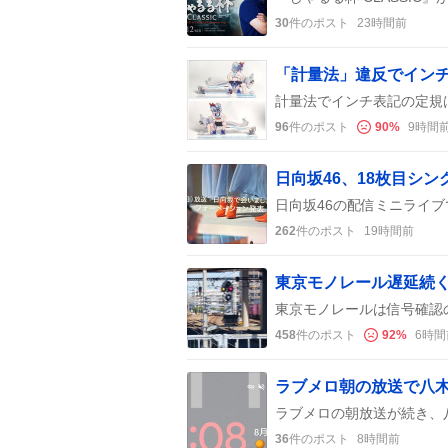
30
件のポスト
23時間前
96
件のポスト
90
%
9時間
262
件のポスト
19時間前
458
件のポスト
92
%
6時間
36
件のポスト
8時間前