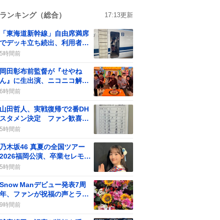
ランキング（総合）
17:13
更新
「東海道新幹線」自由席満席
でデッキ立ち続出、利用者は
「座れない」など不満
5時間前
岡田彰布前監督が『せやね
ん』に生出演、ニコニコ解説
で視聴者歓喜が話題に
6時間前
山田哲人、実戦復帰で2番DH
スタメン決定 ファン歓喜の
声が広がる
5時間前
乃木坂46 真夏の全国ツアー
2026福岡公演、卒業セレモニ
ーと祝花で感動の最終公演
5時間前
Snow Manデビュー発表7周
年、ファンが祝福の声とライ
ブ配信で盛り上がる
9時間前