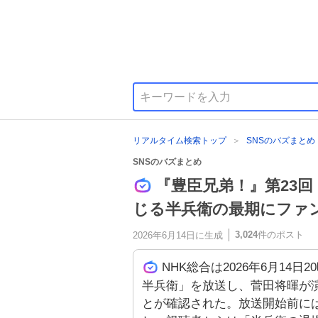
リアルタイム検索トップ
SNSのバズまとめ
SNSのバズまとめ
『豊臣兄弟！』第23
じる半兵衛の最期にファ
3,024
件のポスト
2026年6月14日
に生成
NHK総合は2026年6月14
半兵衛」を放送し、菅田将暉が
とが確認された。放送開始前に