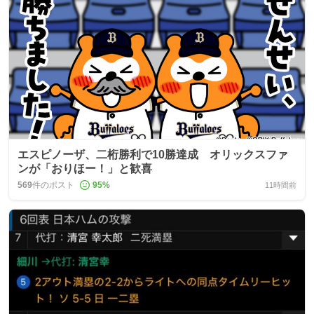
エスピノーザ、二桁勝利で10勝達成 オリックスファ
ンが「おりほー！」と歓喜
569
件のポスト
95
%
11時間前