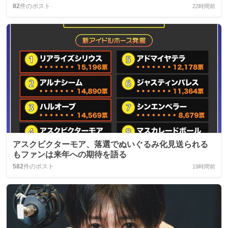
82
件のポスト
22時間前
アスクビクターモア、落選でぬいぐるみ化見送られる
もファンは来年への期待を語る
582
件のポスト
19時間前