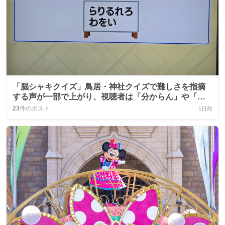
「脳シャキクイズ」鳥居・神社クイズで難しさを指摘
する声が一部で上がり、視聴者は「分からん」や「苦
戦」などの感想
23
件のポスト
1日前