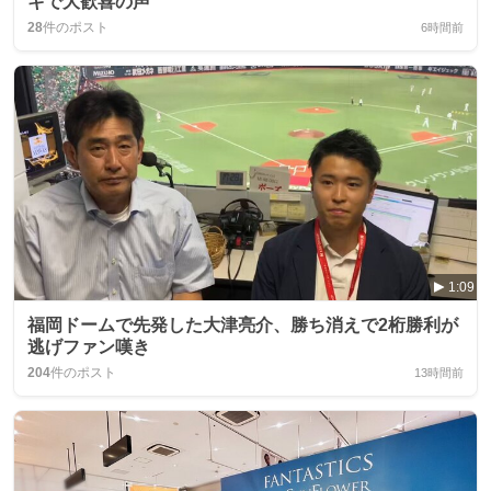
キで大歓喜の声
28
件のポスト
6時間前
1:09
福岡ドームで先発した大津亮介、勝ち消えで2桁勝利が
逃げファン嘆き
204
件のポスト
13時間前