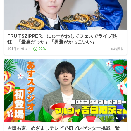
FRUITSZIPPER、にゅーかわしてフェスでライブ熱
狂 「最高だった」「男装がかっこいい」
101
件のポスト
92
%
15時間前
0:19
吉田右京、めざましテレビで初プレゼンター挑戦 緊