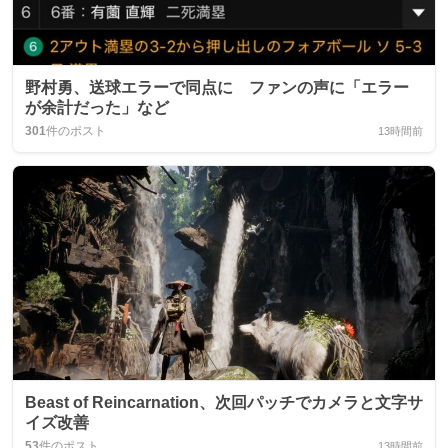
野村勇、送球エラーで同点に ファンの声に「エラー
が余計だった」など
301
件のポスト
13時間前
Beast of Reincarnation、次回パッチでカメラと文字サ
イズ改善
53
件のポスト
13時間前