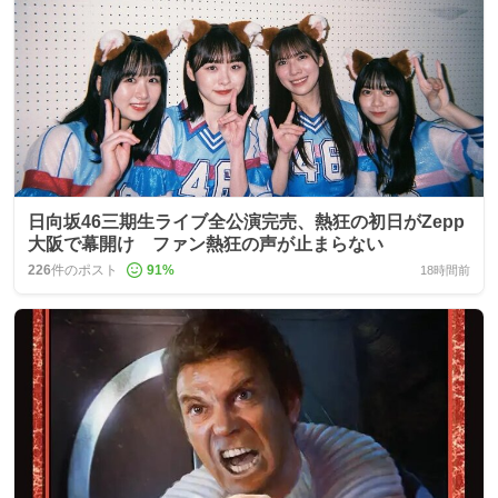
日向坂46三期生ライブ全公演完売、熱狂の初日がZepp
大阪で幕開け ファン熱狂の声が止まらない
226
件のポスト
91
%
18時間前