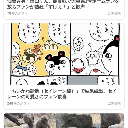
仙台育英・田山くん、開幕戦で大会第1号ホームランを
放ちファンが熱狂「すげぇ！」と歓声
78
件のポスト
14時間前
「ちいかわ診断（セイレーン編）」で結果続出、セイ
レーンの可愛さにファン歓喜
248
件のポスト
16時間前