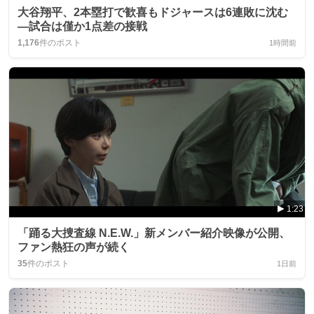
大谷翔平、2本塁打で歓喜もドジャースは6連敗に沈む
―試合は僅か1点差の接戦
1,176
件のポスト
1時間前
1:23
「踊る大捜査線 N.E.W.」新メンバー紹介映像が公開、
ファン熱狂の声が続く
35
件のポスト
1日前