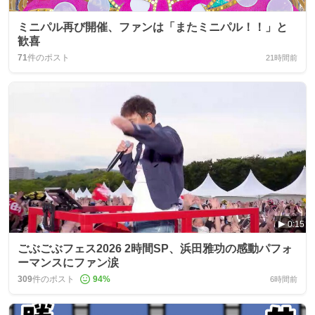
ミニパル再び開催、ファンは「またミニパル！！」と
歓喜
71
件のポスト
21時間前
0:15
ごぶごぶフェス2026 2時間SP、浜田雅功の感動パフォ
ーマンスにファン涙
309
件のポスト
94
%
6時間前