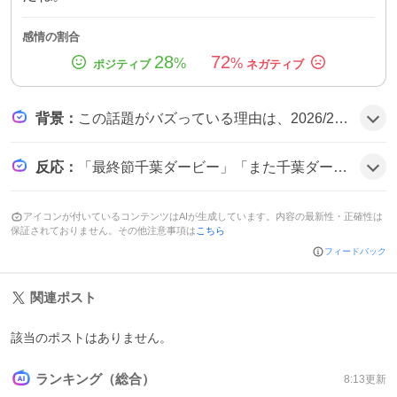
感情の割合
28
72
%
%
背景
：
この話題がバズっている理由は、2026/27シーズンの最終節が千葉ダービーになるという情報が多数のファンの間で共有され、ホーム開催への期待と日程未確定への焦りが同時に広がっていることが背景にあるようだ。
反応
：
「最終節千葉ダービー」「また千葉ダービー」「やばすぎだろ」などのコメントが多く、ユーザーは「ホームでやってほしい」「日程確定してほしい」といった声を上げており、全体的に期待と焦りが混ざった雰囲気だ。
アイコンが付いているコンテンツはAIが生成しています。内容の最新性・正確性は
保証されておりません。その他注意事項は
こちら
フィードバック
関連ポスト
該当のポストはありません。
ランキング（総合）
8:13
更新