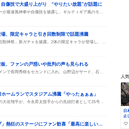
自傷技で大盛り上がり “やりたい放題”が話題に
『マーベル闘魂』でデップーが最速風神拳や自傷技を披露し、ギルティギア風のモーションが多数見られるとユーザーが大歓声。笑える演出が話題に。「やりたい放題」感が強調され、プレイ動画が次々にシェアされている。
登場、限定キャラと引き回数制限で話題沸騰
モンスターストライクが「彩獣神祭」新ガチャを披露。2体の限定キャラが登場し、オーブで月3回まで10連、課金チケットで無制限に回せる仕様が話題になっている。
登板、ファンの戸惑いや批判の声も見られる
ヤクルトスワローズがスタメンで長岡秀樹をセカンドに入れ、山野辺がサード、石井がショートに配置したことが話題になっている。左投手相手の強打者武岡が起用されず、ファンの戸惑いが広がっている。
人
者ホームランでスタジアム沸騰「やったぁぁぁ」
ロサンゼルス・ドジャースの大谷翔平が、今永昇太投手からの先頭打者として25号本塁打を披露！豪快なライナーでスタジアムが盛り上がり、ファンは「やったぁぁぁ」「ビックフライ大谷さん」などの声を上げている。
日
止
払い
「日向坂46三期生ライブ」熱狂のステージにファン歓喜「最高に楽しい」感想続出
い
郵