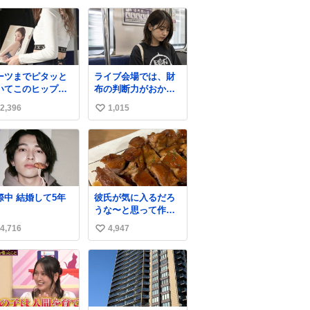
apanPostHD_PR
✨レザーなのが反則
い
級にかわいい。持っ
ね
てるだけでコーデが
数
格上げされる。
ーツまでピタッと
ライブ会場では、財
いてこのヒップラ
布の判断力がおかし
ン…強すぎる。
くなる。
2,396
1,015
い
い
ね
数
結婚して5年
彼氏が気に入るだろ
うな〜と思って作っ
たら想像の何倍も美
4,716
4,947
い
味しい美味しい言っ
てくれて嬉しい
い
ね
数