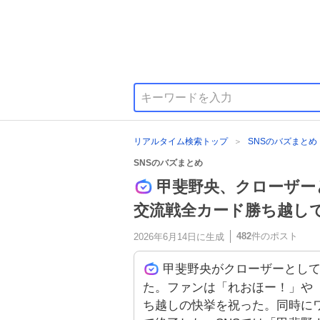
リアルタイム検索トップ
SNSのバズまとめ
SNSのバズまとめ
甲斐野央、クローザー
交流戦全カード勝ち越し
482
件のポスト
2026年6月14日
に生成
甲斐野央がクローザーとして
た。ファンは「れおほー！」や「
ち越しの快挙を祝った。同時にワ