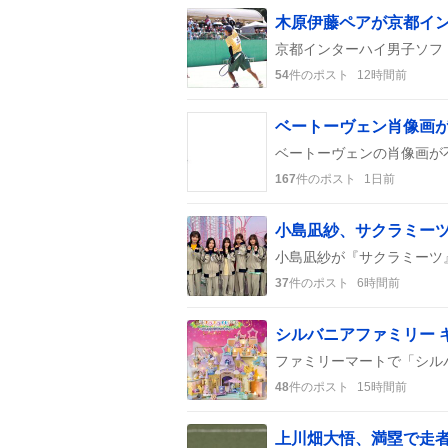
54
件のポスト
12時間前
ベートーヴェン肖像画が
167
件のポスト
1日前
37
件のポスト
6時間前
48
件のポスト
15時間前