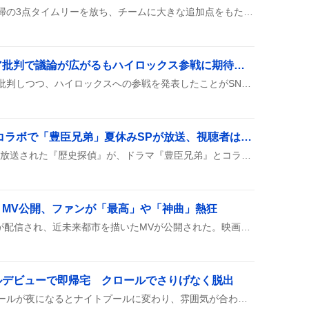
上川畑大悟が満塁で走者一掃の3点タイムリーを放ち、チームに大きな追加点をもたらした。試合は8回表で6-2のリードに。ファンは「神川畑」「最高」などと歓声を上げ、SNSでも盛り上がりが止まらない様子だ。
スタンミ、ジャングリア批判で議論が広がるもハイロックス参戦に期待の声
スタンミがジャングリアを批判しつつ、ハイロックスへの参戦を発表したことがSNSで話題に。正直なコメントが注目を集め、議論が広がる雰囲気が見られる。ファンからは「スタンミらしい」との声や「ちょっと過激すぎ？」といった反応が交錯し、賛否が交錯する様子が見られる。
「歴史探偵」NHK特別コラボで「豊臣兄弟」夏休みSPが放送、視聴者は「楽しみ」や「感動」を語る
NHK総合で8月5日22時から放送された『歴史探偵』が、ドラマ『豊臣兄弟』とコラボした夏休みスペシャルを放送し、池松壮亮や松下洸平らが出演し、小牧・長久手の二大決戦をCGで再現したと話題になった。
』MV公開、ファンが「最高」や「神曲」熱狂
Adoの新曲『モンストロ』が配信され、近未来都市を描いたMVが公開された。映画『ブルーロック』の主題歌としても使われ、ファンは「最高」「神曲」などと熱狂的に称賛している。
ルデビューで即帰宅 クロールでさりげなく脱出
佐野晶哉が友達と行ったプールが夜になるとナイトプールに変わり、雰囲気が合わないと感じて即座にクロールで泳ぎながら退散したんだって。ファンへの謝罪ツイートも添えて、ちょっとしたハプニングが話題に。