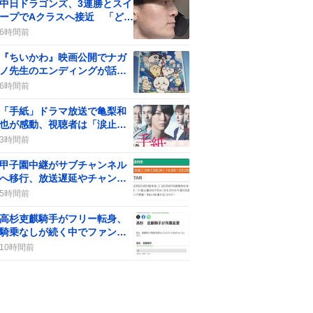
中日ドラゴンズ、3連勝とスイ
ープでAクラスへ接近 「どら
ほー！」と歓喜の声が広が
6時間前
り、ファン熱狂の渦が巻き起
こる
『ちいかわ』映画公開でナガ
ノ先生のエンディングが話題
に、ファンは「楽しかった」
6時間前
「感動した」と熱狂
「手紙」ドラマ放送で亀梨和
也が感動、視聴者は「涙止ま
らん」や「胸が苦しい」声が
3時間前
続出
甲子園中継がサブチャンネル
へ移行、放送遅延やチャンネ
ル変更で視聴者は「変だ」
5時間前
「ありがたい」感想
高杉吏麒騎手がフリー転身、
騎乗なしが続く中でファンの
間に疑問の声が上がる
10時間前