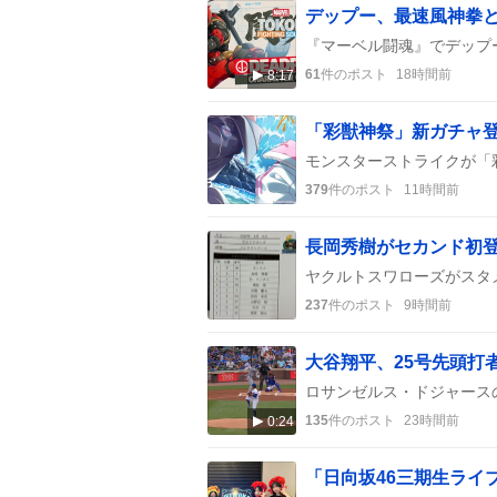
デップー、最速風神拳と
61
件のポスト
18時間前
8:17
「彩獣神祭」新ガチャ
379
件のポスト
11時間前
長岡秀樹がセカンド初
237
件のポスト
9時間前
大谷翔平、25号先頭打
135
件のポスト
23時間前
0:24