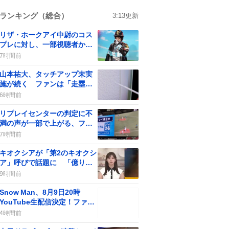
ランキング（総合）
3:13
更新
リザ・ホークアイ中尉のコス
プレに対し、一部視聴者から
批判の声が上がる
7時間前
山本祐大、タッチアップ未実
施が続く ファンは「走塁改
善」を求める
6時間前
リプレイセンターの判定に不
満の声が一部で上がる、ファ
ンは「アウトだって！」と意
7時間前
見
キオクシアが「第2のキオクシ
ア」呼びで話題に 「億り人
量産年」の期待が一部で広が
9時間前
る
Snow Man、8月9日20時
YouTube生配信決定！ファン
歓喜の“やったー”が止まらな
4時間前
い