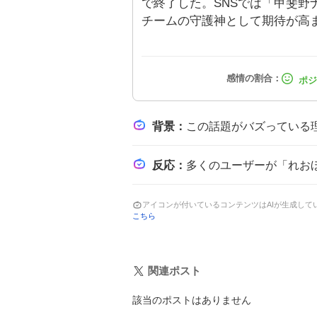
で終了した。SNSでは「甲斐野
チームの守護神として期待が高
背景
：
この話題がバズっている理由は、甲斐野央が西武ライオンズのクローザーとして好投し、交
反応
：
多くのユーザーが「れおほー！」や「勇気100%！」と歓声を上げ
アイコンが付いているコンテンツはAIが生成し
こちら
関連ポスト
該当のポストはありません