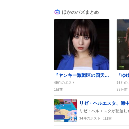
ほかのバズまとめ
『ヤンキー激戦区の四天王がアイドルグループに転生したら？』第9話放送、転生の秘密にファン歓喜
46
件のポスト
53
件の
1日前
33分前
リゼ・ヘルエスタ、海中
34
件のポスト
1日前