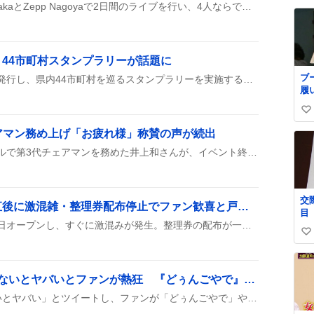
日向坂46三期生がZepp OsakaとZepp Nagoyaで2日間のライブを行い、4人ならではのステージがファンに大好評。感想動画や熱いコメントがSNSに続々と投稿され、グッズ列も話題に。
@J
い
ね
数
44市町村スタンプラリーが話題に
ブ
茨城県は観光パスポートを発行し、県内44市町村を巡るスタンプラリーを実施することを発表した。全てのスタンプを集めると、県庁でコンプリートスタンプが授与される。
履
イ
い
い
ェアマン務め上げ「お疲れ様」称賛の声が続出
ね
東京アイドルフェスティバルで第3代チェアマンを務めた井上和さんが、イベント終了後に『お疲れ様』や『かっこいい』といったファンからの称賛コメントが多数投稿され、好評を博した様子が見られる。
数
交際中 
カワラボストア、開店直後に激混雑・整理券配布停止でファン歓喜と戸惑い
目
原宿のカワラボストアが本日オープンし、すぐに激混みが発生。整理券の配布が一時止められ、16時以降に再開されたとの声が多数。限定グッズは即完売で、レジでも長時間待ちの様子がSNSで話題になっている。
い
い
ね
西畑大吾、2週間会えてないとヤバいとファンが熱狂 『どぅんごやで』が話題に
数
永瀬廉が「2週間会えてないとヤバい」とツイートし、ファンが「どぅんごやで」や「親友ですから」と共感しながら、2週間未会の期間を話題にした。