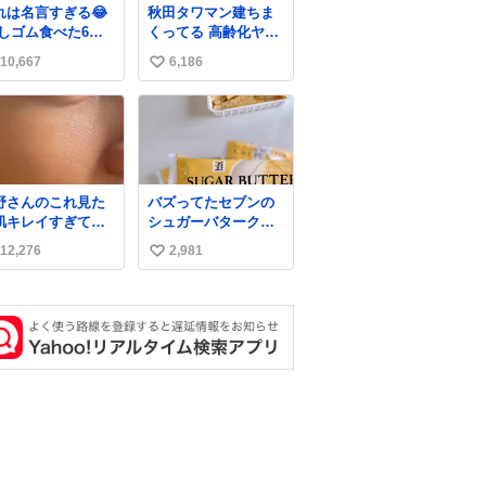
れは名言すぎる😂
秋田タワマン建ちま
消しゴム食べた6歳
くってる 高齢化ヤバ
弟を思い出しなが
すぎて駅前にコンパ
10,667
6,186
い
クトシティつくって
高齢者を住ませる考
い
えらしい 病院も全部
ね
駅前にある
数
野さんのこれ見た
バズってたセブンの
肌キレイすぎてび
シュガーバタークレ
くりしたし、やは
ープうますぎて
12,276
2,981
い
アイドルって体型･
7NOWで買い溜め🛒
管理すごすぎる
💭
い
ね
数