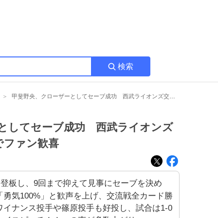
検索
甲斐野央、クローザーとしてセーブ成功 西武ライオンズ交流戦全カード勝ち越しでファン歓喜
としてセーブ成功 西武ライオンズ
でファン歓喜
登板し、9回まで抑えて見事にセーブを決め
勇気100%」と歓声を上げ、交流戦全カード勝
イナンス投手や篠原投手も好投し、試合は1-0