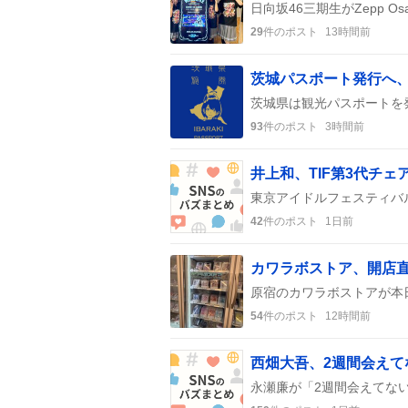
29
件のポスト
13時間前
茨城パスポート発行へ、
93
件のポスト
3時間前
井上和、TIF第3代チ
42
件のポスト
1日前
54
件のポスト
12時間前