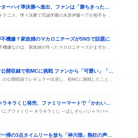
木原伊藤ペアが京都インターハイ準決勝へ進出、ファンは「勝ちきった！」と歓喜
京都インターハイ男子ソフトテニス、準々決勝で尽誠学園の木原伊藤ペアが相手を僅差で下し、見事にベスト4入りと準決勝進出を果たした。会場は盛り上がり、次の対戦が期待されている。
不機嫌？家政婦のマカロニチーズがSNSで話題に
ベートーヴェンの肖像画が不機嫌なのは、家政婦が作ったマカロニチーズがまずかったせいだという噂がSNSで広がっているみたい。みんなが「笑える」ってリアクションしながら、マカロニチーズの画像やジョークが次々に投稿され、話題が盛り上がっている。
小島凪紗、サクラミーツ公開収録で初MCに挑戦 ファンから「可愛い」「最高」絶賛の声
小島凪紗が『サクラミーツ』の公開収録でレギュラー出演し、初MCに挑戦したことがSNSでシェアされた。声量や可愛さが称賛され、デザインTシャツがファンに大好評で「可愛い」「最高」などの声が広がっている。
シルバニアファミリー キラキラくじ発売、ファミリーマートで「かわいさ」に沸く熱狂
ファミリーマートで「シルバニアファミリー キラキラくじ ～ほしぞらパジャマパーティ～」が発売され、1回850円で星空モチーフのパジャマやドレスなど可愛い賞品が当たると話題になっている。
上川畑大悟、満塁で走者一掃の3点タイムリーを放ち「神川畑」熱狂の声がSNSに炸裂