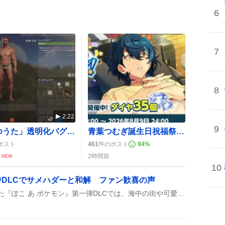
6
7
8
2:22
9
「ゆゆうた」透明化バグで無敵乱闘、視聴者は「面白すぎる」と大爆笑
青葉つむぎ誕生日祝福祭、ゲーム内キャンペーンでファン歓喜と特典盛りだくさん
ポスト
461
件のポスト
94
%
2時間前
NEW
10
DLCでサメハダーと和解 ファン歓喜の声
リゼ・ヘルエスタが配信した『ぽこ あ ポケモン』第一弾DLCでは、海中の街や可愛い水ポケモンが登場し、サメハダーとの歴史的和解が披露された。視聴者は感動と歓声を上げ、次回作への期待も高まった。