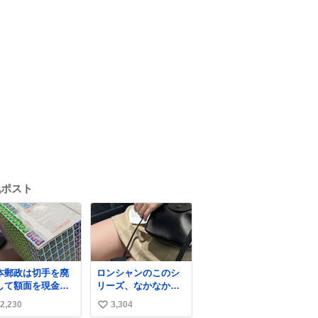
気ポスト
本郵政は切手を廃
ロンシャンのこのシ
して額面を現金で
リーズ、なかなか安
戻せ2026 #日本
くならないのにセー
2,230
3,304
い
政
ル価格になってる🖤