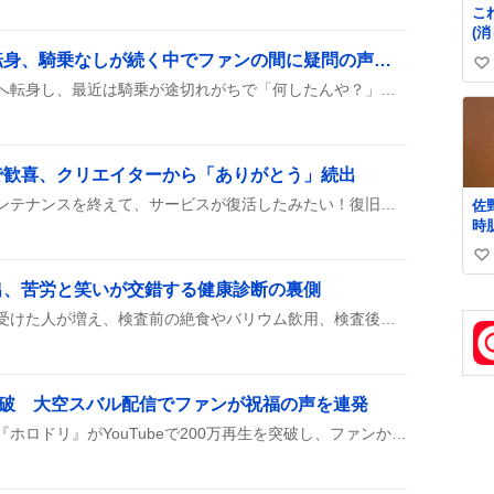
こ
(
の
高杉吏麒騎手がフリー転身、騎乗なしが続く中でファンの間に疑問の声が上がる
い
ら)
高杉吏麒騎手がフリー騎手へ転身し、最近は騎乗が途切れがちで「何したんや？」とツイートが盛り上がっている。所属変更と同時に騎乗なしが続き、ファンの間で話題になっている。
い
ね
数
で歓喜、クリエイターから「ありがとう」続出
プリントオンが全機材のメンテナンスを終えて、サービスが復活したみたい！復旧の報告を受けて、みんな「ありがとう」や「また注文したい」って喜んでるし、次の本作りにワクワクしている様子だ。
佐
時
っ
い
り
肌
い
出、苦労と笑いが交錯する健康診断の裏側
ね
健康診断でバリウム検査を受けた人が増え、検査前の絶食やバリウム飲用、検査後の下剤服用でトイレへ走るなど、嘔吐感やげっぷ抑制の苦労、腹部の膨満感をツイートしている様子が見られる。その過程で「バリウム検査はアトラクションみたい」といった感想や、一部ではバリウム検査に対して批判的な意見も見られ、体験談が多数投稿されている。
数
突破 大空スバル配信でファンが祝福の声を連発
大空スバルが配信で流した『ホロドリ』がYouTubeで200万再生を突破し、ファンから「おつヴぁる！」や「もっと聞きたい」などの祝福が続出している様子が見られる。