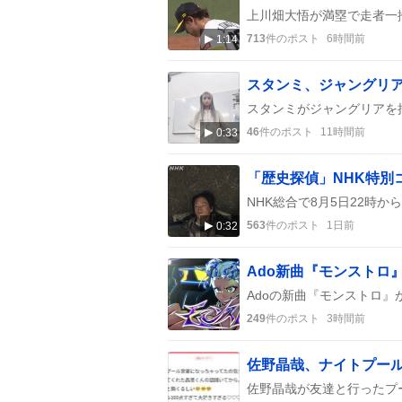
713
件のポスト
6時間前
1:14
46
件のポスト
11時間前
0:33
563
件のポスト
1日前
0:32
Ado新曲『モンストロ
249
件のポスト
3時間前
佐野晶哉、ナイトプー