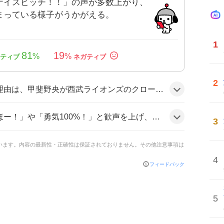
ナイスピッチ！！」の声が多数上がり、
まっている様子がうかがえる。
1
81
19
%
%
2
流戦で全カード勝ち越しという快挙に貢献したことと、ファンが「勇気100%」や「れおほー」などの掛け声で盛り上がったことが相まっているようだ。
、さらに「甲斐野ナイスピッチ！！」と称賛した。全体的にテンションが高く、チームへの期待感が漂う雰囲気だ。
3
ています。内容の最新性・正確性は保証されておりません。その他注意事項は
4
フィードバック
5