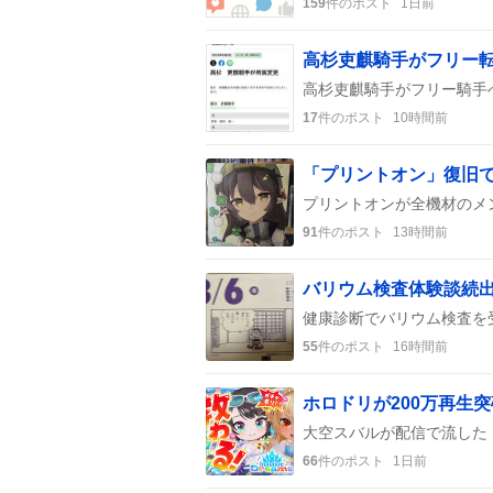
159
件のポスト
1日前
17
件のポスト
10時間前
「プリントオン」復旧
91
件のポスト
13時間前
バリウム検査体験談続
55
件のポスト
16時間前
ホロドリが200万再生
66
件のポスト
1日前