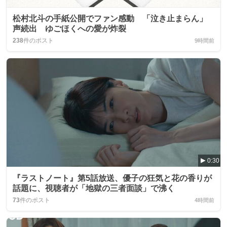
松村北斗の手紙公開でファン感動 「泣き止まらん」
声続出 ゆごほくへの愛が炸裂
238
件のポスト
9時間前
0:30
『ラストノート』第5話放送、優子の狂気と花の香りが
話題に、視聴者が「地獄の三者面談」で沸く
73
件のポスト
4時間前