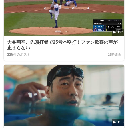
0:24
大谷翔平、先頭打者で25号本塁打！ファン歓喜の声が
止まらない
225
件のポスト
23時間前
0:30