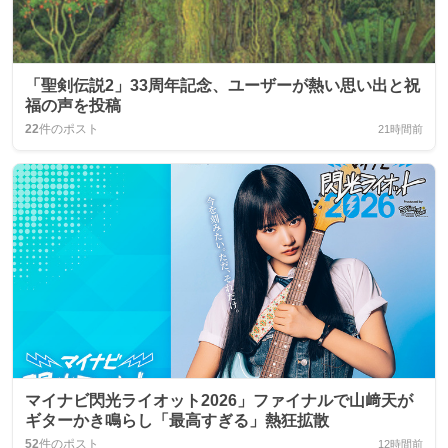
「聖剣伝説2」33周年記念、ユーザーが熱い思い出と祝
福の声を投稿
22
件のポスト
21時間前
マイナビ閃光ライオット2026」ファイナルで山﨑天が
ギターかき鳴らし「最高すぎる」熱狂拡散
52
件のポスト
12時間前