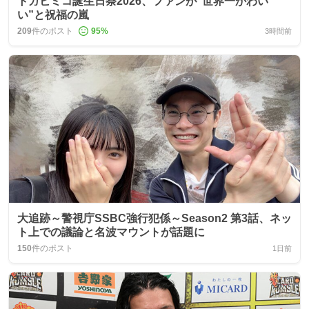
トガヒミコ誕生日祭2026、ファンが“世界一かわい
い”と祝福の嵐
209
件のポスト
95
%
3時間前
大追跡～警視庁SSBC強行犯係～Season2 第3話、ネッ
ト上での議論と名波マウントが話題に
150
件のポスト
1日前