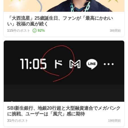
「大西流星」25歳誕生日、ファンが「最高にかわい
い」祝福の嵐が続く
115
件のポスト
92
%
3時間前
SBI新生銀行、地銀20行超と大型融資連合でメガバンク
に挑戦、ユーザーは「風穴」感に期待
31
件のポスト
19時間前