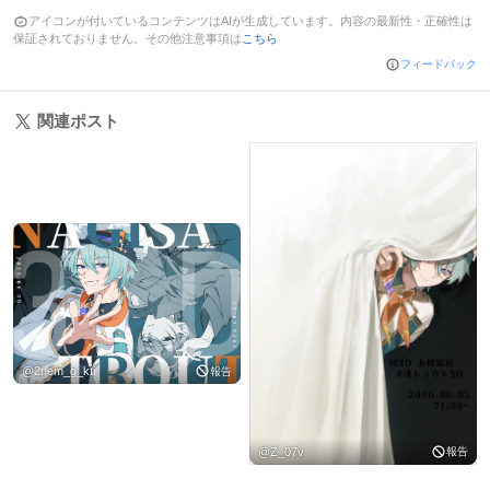
アイコンが付いているコンテンツはAIが生成しています。内容の最新性・正確性は
保証されておりません。その他注意事項は
こちら
フィードバック
関連ポスト
@
2nem_g_kti
報告
@
Z_07v
報告