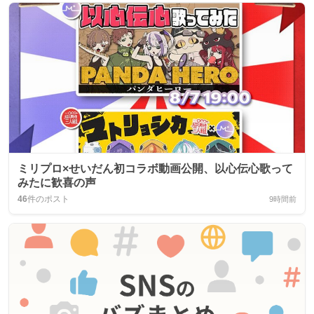
ミリプロ×せいだん初コラボ動画公開、以心伝心歌って
みたに歓喜の声
46
件のポスト
9時間前