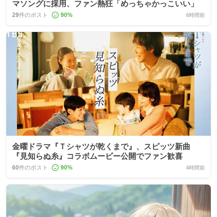
マソングに採用、ファン熱狂「めっちゃかっこいい」
29
件のポスト
90
%
6時間前
金曜ドラマ『Ｔシャツが乾くまで』、スピッツ新曲
『見知らぬ糸』コラボムービー公開でファン歓喜
60
件のポスト
90
%
4時間前