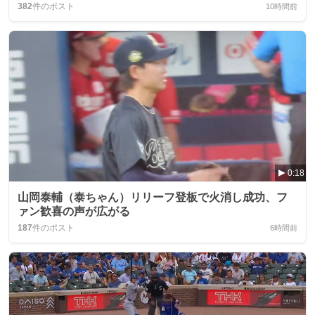
382
件のポスト
10時間前
0:18
山岡泰輔（泰ちゃん）リリーフ登板で火消し成功、フ
ァン歓喜の声が広がる
187
件のポスト
6時間前