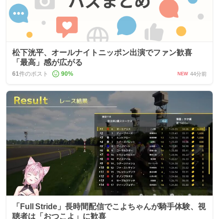
松下洸平、オールナイトニッポン出演でファン歓喜
「最高」感が広がる
61
件のポスト
90
%
44分前
NEW
「Full Stride」長時間配信でこよちゃんが騎手体験、視
聴者は「おつこよ」に歓喜