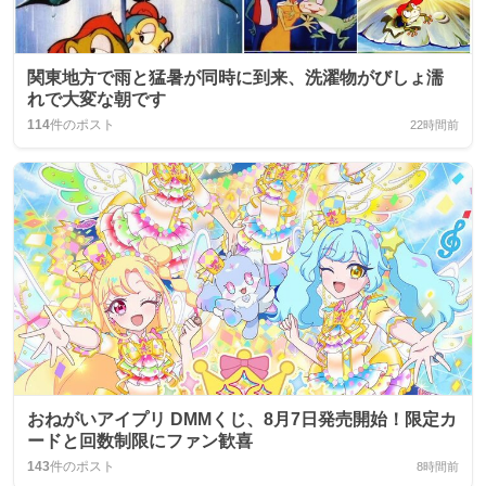
関東地方で雨と猛暑が同時に到来、洗濯物がびしょ濡
れで大変な朝です
114
件のポスト
22時間前
おねがいアイプリ DMMくじ、8月7日発売開始！限定カ
ードと回数制限にファン歓喜
143
件のポスト
8時間前