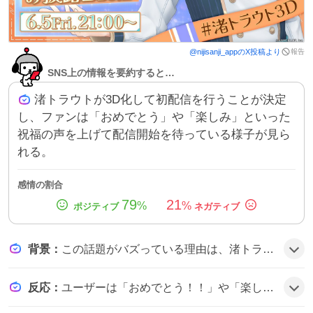
報告
@
nijisanji_app
のX投稿より
SNS上の情報を要約すると…
渚トラウトが3D化して初配信を行うことが決定
し、ファンは「おめでとう」や「楽しみ」といった
祝福の声を上げて配信開始を待っている様子が見ら
れる。
感情の割合
79
21
%
%
背景
：
この話題がバズっている理由は、渚トラウトがにじさんじで初めて3D化し、長年のファンが待ち望んだ姿が実現する期待感と、配信日時が明確に告知されたことが相まって、SNS上で祝福と期待の声が急速に拡散したためとみられる。
反応
：
ユーザーは「おめでとう！！」や「楽しみです！」と祝福し、「ずっと待ってた」や「3Dお披露目おめでとう🎉」と期待感を表現している。「本当におめでとうございます」「21時が楽しみです！」といったコメントも多数見られ、盛り上がりは止まらない雰囲気だ。