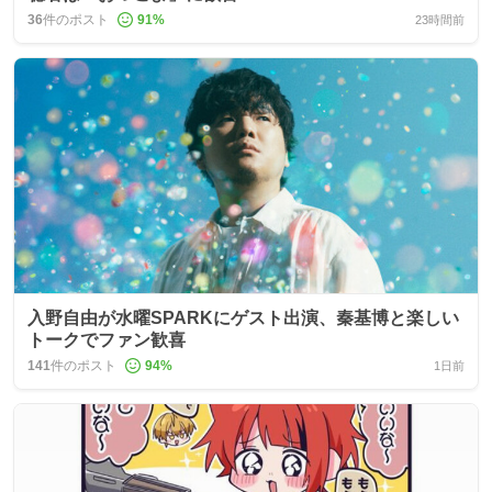
36
件のポスト
91
%
23時間前
入野自由が水曜SPARKにゲスト出演、秦基博と楽しい
トークでファン歓喜
141
件のポスト
94
%
1日前