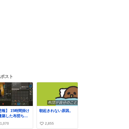
気ポスト
悲報】 15時間掛け
朝起きれない原因。
建築した布団ちゃ
の拠点、ボマー集
1,070
2,855
い
の突撃により一瞬