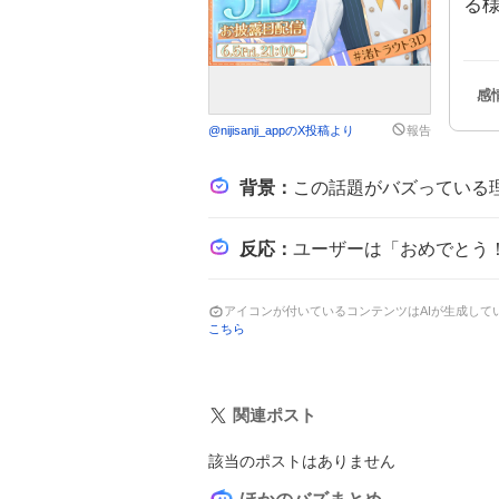
る
@
nijisanji_app
のX投稿より
報告
背景
：
この話題がバズっている理由は、渚トラウトがにじさんじで初めて3D化し、長年のファ
反応
：
ユーザーは「おめでとう！！」や「楽しみです！」と祝福し、「ずっと待ってた」や「3Dお披露目
アイコンが付いているコンテンツはAIが生成し
こちら
関連ポスト
該当のポストはありません