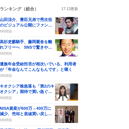
ランキング（総合）
17:13
更新
山田涼介、豊臣兄弟で秀次役
のビジュアル公開にファン歓
喜が話題に
4時間前
高杉吏麒騎手、藤岡厩舎を離
れフリーへ SNSで驚きや残
念の声も見られる
5時間前
遺族年金受給拒否が相次いでいる、利用者
が「年金なんてこんなもんです」と嘆く
3時間前
キオクシア株急落も「第2のキ
オクシア」期待で買い急ぐユ
ーザー続出
6時間前
NISA資産が600万→400万に
減少、売却と底値買い戻し議
論がSNSで拡散
5時間前