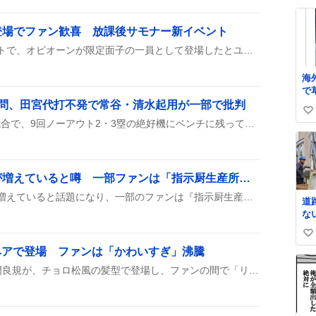
に
い
ね
登場でファン歓喜 放課後サモナー新イベント
数
放課後サモナーの新イベントで、オピオーンが限定面子の一員として登場したとユーザーが報告し、オニワカやロキ、トゥーアルシェンと共に話題になっている。SNSでは「マジでオピオーン来たんですか？」や「オニワカが来るとなれば、ゴンザ氏辺りがフィーバーしそうですわネ」などのコメントが相次ぎ、登場キャラの組み合わせや今後の展開について盛んに議論されている。
海
で
ラ
疑問、田宮代打不発で常谷・清水起用が一部で批判
い
る
2026年8月5日のプロ野球試合で、9回ノーアウト2・3塁の絶好機にベンチに残っていた田宮が代打に起用されず、常谷と清水が代打に選ばれた。両者とも三振し、チームは得点できなかった。この采配に対しSNS上で批判が多数上がっている。
い
ね
数
剣持刀也配信で指示厨が増えていると噂 一部ファンは「指示厨生産所」や「過激な指示が目立つ」とツイート
剣持刀也の配信で指示厨が増えていると話題になり、一部のファンは『指示厨生産所』や『過激な指示が目立つ』とツイートしている。配信の独特な雰囲気が注目されている。
道
な
ま
い
る
ロ松ヘアで登場 ファンは「かわいすぎ」沸騰
し
い
撮
ね
Aぇ!groupの佐野晶哉や正門良規が、チョロ松風の髪型で登場し、ファンの間で「リアルチョロ松」や「かわいすぎ」などのコメントが広がっている。
罵
数