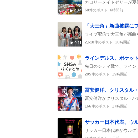
68
件のポスト
6時間前
0:30
「大三角」新曲披露にファン
2,618
件のポスト
20時間前
0:11
205
件のポスト
19時間前
冨安健洋、クリスタル
166
件のポスト
17時間前
サッカー日本代表、ウ