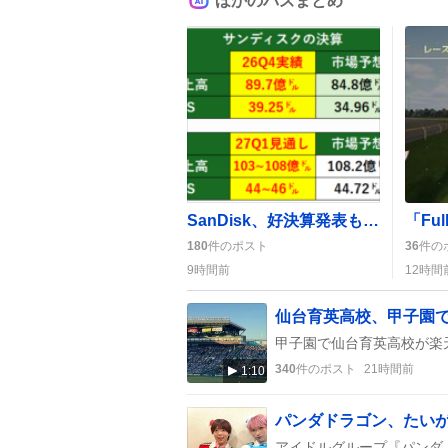
ほかのバズまとめ
SanDisk、好決算発表もガイダンス未達で株価下落が話題に
180
件のポスト
36
件の
9時間前
12時間
340
件のポスト
21時間前
1:10