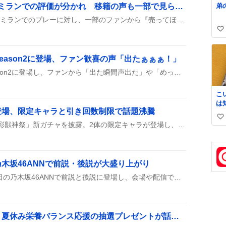
弟
エストゥピニャン、ACミランでの評価が分かれ 移籍の声も一部で見られる
エストゥピニャン選手がACミランでのプレーに対し、一部のファンから『売ってほしい』『移籍してほしい』という声が上がり、パフォーマンスへの批判が見られる様子が紹介されている。また、アストンヴィラへの移籍噂もちらほらと出ている。
い
い
ね
eason2に登場、ファン歓喜の声「出たぁぁぁ！」
数
杉本琢弥が『大追跡』Season2に登場し、ファンから「出た瞬間声出た」や「めっちゃ気になる役どころ」などの歓声がSNSに広がっている。リアタイや録画視聴の報告も多数見られ、彼のシーンが話題になっている。
こ
は
登場、限定キャラと引き回数制限で話題沸騰
史
い
𝑩
モンスターストライクが「彩獣神祭」新ガチャを披露。2体の限定キャラが登場し、オーブで月3回まで10連、課金チケットで無制限に回せる仕様が話題になっている。
い
ね
数
木坂46ANNで前説・後説が大盛り上がり
ADの堀さんが2026年8月6日の乃木坂46ANNで前説と後説に登場し、会場や配信で多数のコールが巻き起こり、視聴者から「笑った」「盛り上がった」などの声が上がった。
カロリーメイトゼリー、夏休み栄養バランス応援の抽選プレゼントが話題に