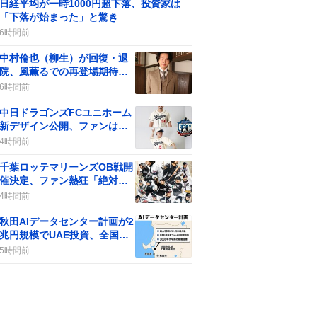
日経平均が一時1000円超下落、投資家は
「下落が始まった」と驚き
6時間前
中村倫也（柳生）が回復・退
院、風薫るでの再登場期待が
高まる
6時間前
中日ドラゴンズFCユニホーム
新デザイン公開、ファンは
「かわいい」「レトロ」など
4時間前
歓喜
千葉ロッテマリーンズOB戦開
催決定、ファン熱狂「絶対行
く」
4時間前
秋田AIデータセンター計画が2
兆円規模でUAE投資、全国で
話題沸騰
5時間前