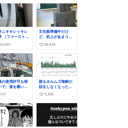
して崩壊
い
ね
数
外ニキキレッキレ
文化祭準備中だけ
草 （ファーストク
ど、机上があまりに
スは前の座席であ
いじめっぽすぎる
20,987
80,938
い
ため）
い
ね
数
路の使用許可も得
誰もホルムズ海峡の
いで、道を塞いだ
話をしなくなったけ
ま解体作業して
どタンカーの往来は
747
5,358
い
。 写真を撮ろうと
消滅したままですね
たら「勝手に写真
と
い
るな馬鹿野郎」と
ね
倒されるなど。
数