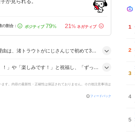
様子が見られる。
79
21
1
%
%
2
ンが待ち望んだ姿が実現する期待感と、配信日時が明確に告知されたことが相まって、SNS上で祝福と期待の声が急速に拡散したためとみられる。
おめでとう🎉」と期待感を表現している。「本当におめでとうございます」「21時が楽しみです！」といったコメントも多数見られ、盛り上がりは止まらない雰囲気だ。
3
ています。内容の最新性・正確性は保証されておりません。その他注意事項は
4
フィードバック
5