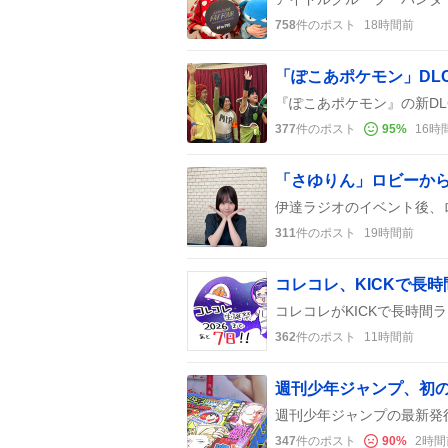
758
件のポスト
18時間前
377
件のポスト
95
%
16時
311
件のポスト
19時間前
コレコレ、KICKで長
362
件のポスト
11時間前
週刊少年ジャンプ、初の
347
件のポスト
90
%
2時間