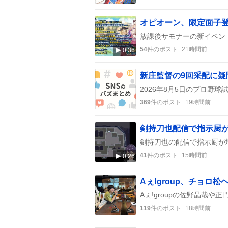
オピオーン、限定面子
54
件のポスト
21時間前
0:36
新庄監督の9回采配に
369
件のポスト
19時間前
41
件のポスト
15時間前
0:26
Aぇ!group、チョ
119
件のポスト
18時間前