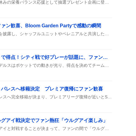
カロリーメイトゼリーが夏休みの栄養バランス応援として抽選プレゼント企画に登場し、子どもたちの水分・栄養補給にぴったりと評判になっているみたいです。アップル味の手軽さや、凍らせて食べる楽しさが話題になり、フォロー＆引用リツイートで応募できる点がユーザーに好評です。
歓喜、Bloom Garden Partyで感動の瞬間
ライブ配信で大三角が新曲を披露し、シャッフルユニットやペレニアルと共演した様子がファンの間で話題になっている。
ラインデルス、ポケットで得点！シティ戦で好プレーが話題に、ファン歓喜の声も
先日のシティ戦で、ラインデルスはポケットでの動きが光り、得点を決めてチームに貢献した。走り回る姿やパス回しも好評で、ファンからは「めっちゃいい」などの声が上がっている。ただし、シュートの精度に課題があるとの指摘もあり、今後の改善が期待されている。
・パレスへ移籍決定 プレミア復帰にファン歓喜
冨安健洋がクリスタル・パレスへ完全移籍が決まり、プレミアリーグ復帰が近いとSNSで話題になっている。メディカル通過や署名の報告が続き、ファンのテンションが上がっている。
ルグアイ戦決定でファン熱狂「ウルグアイ楽しみ」
サッカー日本代表がウルグアイと対戦することが決まって、ファンの間で「ウルグアイ楽しみ」や「行きたかった」などの声が上がっているみたい。放送やライブ配信の情報も広がり、試合への期待が高まっている様子だ。