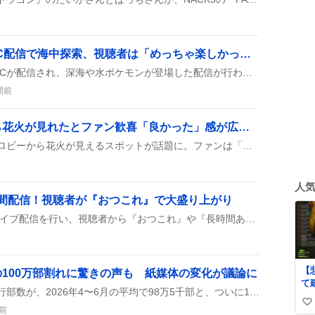
「ぽこあポケモン」DLC配信で海中探索、視聴者は「めっちゃ楽しかった」感激
『ぽこあポケモン』の新DLCが配信され、深海や水ポケモンが登場した配信が行われた。視聴者は海中の美しい風景や新アイテムにワクワクしながら楽しんだ様子がコメントに表れた。
間前
「さゆりん」ロビーから花火が見れたとファン歓喜「良かった」感が広がる
伊達ラジオのイベント後、ロビーから花火が見えるスポットが話題に。ファンは「ロビーから花火が見れた」「良かった」「嬉しい」などと喜び、窓越しの光景を楽しんだ様子が投稿に映っている。
人
時間配信！視聴者が『おつこれ』で大盛り上がり
コレコレがKICKで長時間ライブ配信を行い、視聴者から『おつこれ』や『長時間ありがとう』といったコメントが続出。配信中に寝落ちや休憩もあり、全体的に和やかな雰囲気で進行した様子が投稿に映っている。
【
100万部割れに驚きの声も 紙媒体の変化が議論に
て
週刊少年ジャンプの最新発行部数が、2026年4〜6月の平均で98万5千部と、ついに100万部割れを記録したんだって。紙の漫画雑誌で100万部超える媒体が国内からなくなったというニュースがSNSで広がっているみたい。
ん
い
団
前