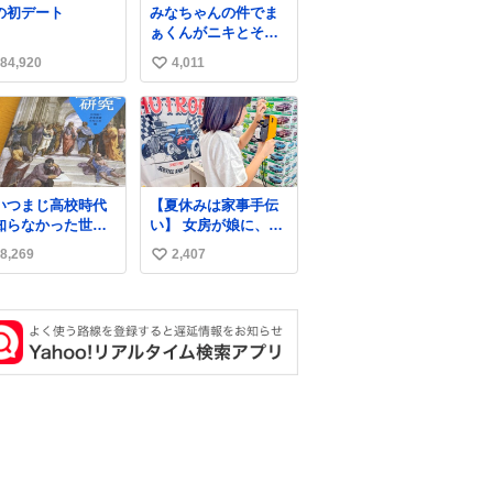
の初デート
みなちゃんの件でま
ぁくんがニキとその
家族を脅してるけど
84,920
4,011
い
絶対間違えてる。 悪
いのは誹謗中傷した
い
人達でしょ。こんな
ね
のみなちゃん望んで
数
ないし曲がった正義
すぎる
いつまじ高校時代
【夏休みは家事手伝
知らなかった世界
い】 女房が娘に、働
が溢れすぎてて
いたらバイト代もら
8,269
2,407
い
𝑮 𝑳𝑶𝑽𝑬＿＿
えば？と言ったら、
娘は、いらない、と
い
言って黙々と働いて
ね
くれました。 あとで
数
ソフトクリーム買っ
てやろうと思いまし
た。