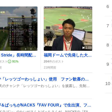
6
7
8
1:09
「Full Stride」長時間配信でこよちゃんが騎手体験、視聴者は「おつこよ」に歓喜
福岡ドームで先発した大津亮介、勝ち消えで2桁勝利が逃げファン嘆き
ポスト
91
%
204
件のポスト
9
前
21時間前
仙台育英高校、甲子園で「レッツゴーわっしょい」使用 ファン歓喜の声続出
10
甲子園で仙台育英高校が楽天のチャンテ「レッツゴーわっしょい」を披露し、先制点を取ったシーンがファンの間で話題になっている。
パンダドラゴン、たいが＆ぱっちがNACK5『FAV FOUR』で生出演、ファンは「楽しかった」熱狂
アイドルグループ『パンダドラゴン』のたいがさんとぱっちさんが、NACK5の『FAV FOUR』ラジオに生出演し、トークや楽曲紹介を披露した。リスナーからは「楽しかった」「あっという間だった」などの声が多数寄せられ、番組はradikoで配信された。参加型コーナーで笑いが絶えず、ファンは次回の出演を期待している様子だった。