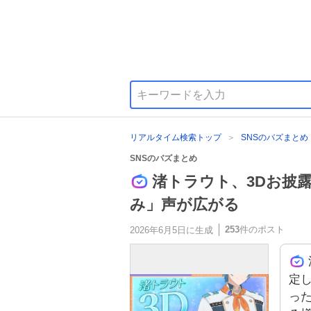
リアルタイム検索トップ
SNSのバズまとめ
SNSのバズまとめ
渚トラウト、3Dお披
み」声が広がる
253
件のポスト
2026年6月5日
に生成
定
っ