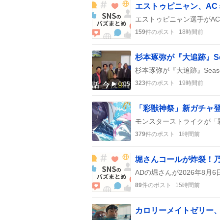
159
件のポスト
18時間前
杉本琢弥が『大追跡』S
323
件のポスト
19時間前
0:05
「彩獣神祭」新ガチャ
379
件のポスト
1時間前
堀さんコールが炸裂！乃
89
件のポスト
15時間前