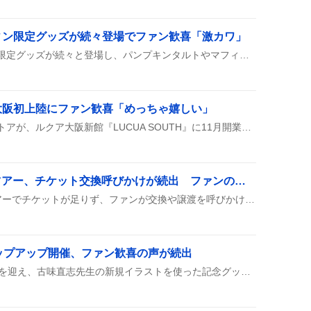
ィン限定グッズが続々登場でファン歓喜「激カワ」
クッキーアンのハロウィン限定グッズが続々と登場し、パンプキンタルトやマフィン、リボン付きぬいぐるみがファンの間で「かわいい」「激カワ」などと大盛り上がりしている。
大阪初上陸にファン歓喜「めっちゃ嬉しい」
全国初のちいかわパークストアが、ルクア大阪新館『LUCUA SOUTH』に11月開業予定で出店することが発表された。同フロアには梅田初のナガノマーケットも併設される。
DIR EN GREY 30周年ツアー、チケット交換呼びかけが続出 ファンの焦りと期待が交錯
DIR EN GREYの30周年ツアーでチケットが足りず、ファンが交換や譲渡を呼びかけているみたい。欲しい日程や会場を細かく書いて、助け合いが広がっている様子が伝わるね。
ップアップ開催、ファン歓喜の声が続出
ニセコイが連載開始15周年を迎え、古味直志先生の新規イラストを使った記念グッズや展示が揃うポップアップショップが登場したと、ファンの間で話題になっている。開催日は9月19日で東京を中心に開催予定で、投稿者は「行きます！」や「嬉しい」と期待の声を上げている。多くのファンが過去の思い出を語り合い、イベントの成功を願っている様子が見られる。