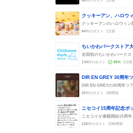
66
件のポスト
1日前
クッキーアン、ハロウ
84
件のポスト
1日前
ちいかわパークストア
134
件のポスト
90
%
1日前
25
件のポスト
2時間前
ニセコイ15周年記念ポ
126
件のポスト
20時間前