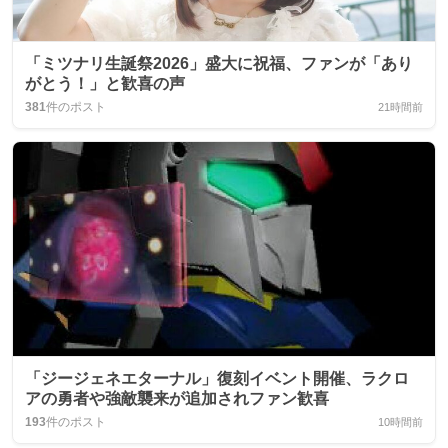
「ミツナリ生誕祭2026」盛大に祝福、ファンが「あり
がとう！」と歓喜の声
381
件のポスト
21時間前
「ジージェネエターナル」復刻イベント開催、ラクロ
アの勇者や強敵襲来が追加されファン歓喜
193
件のポスト
10時間前