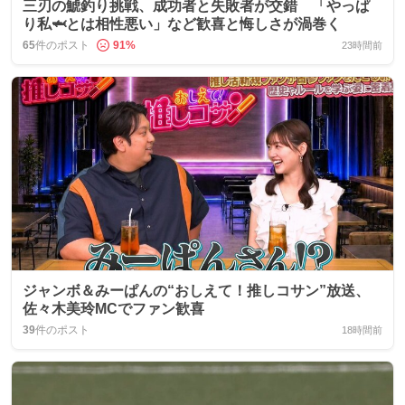
三刃の鯱釣り挑戦、成功者と失敗者が交錯 「やっぱ
り私🦈とは相性悪い」など歓喜と悔しさが渦巻く
65
件のポスト
91
%
23時間前
ジャンボ＆みーぱんの“おしえて！推しコサン”放送、
佐々木美玲MCでファン歓喜
39
件のポスト
18時間前