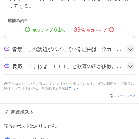
ってくる。
感情の割合
61
39
%
%
背景
：
この話題がバズっている理由は、全カードで勝ち越すという快挙が非常に稀であり、シーズン終盤の優勝争いに直結する重要な出来事だからだ。ファンは「すわほー」や「れおほー」といった独自の掛け声で盛り上がり、交流戦全体への期待感が高まっているようだ。
反応
：
「すわほー！！！」と歓喜の声が多数。「れおほー！」と連続で喜びを表現する投稿が目立つ。「交流戦全カード勝ち越し！」と達成感をシェアするツイートも多く、全体的にポジティブでテンションが上がっている雰囲気だ。
アイコンが付いているコンテンツはAIが生成しています。内容の最新性・正確性は
保証されておりません。その他注意事項は
こちら
フィードバック
関連ポスト
該当のポストはありません。