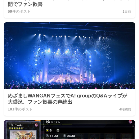
開でファン歓喜
69
件のポスト
1日前
めざましWANGANフェスでA! groupのQ&Aライブが
大盛況、ファン歓喜の声続出
103
件のポスト
4時間前