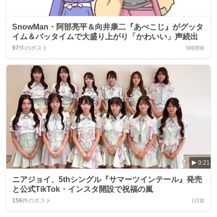
SnowMan・阿部亮平＆向井康二『あべこじ』がグッタ
イム＆バッタイムで大盛り上がり「かわいい」声続出
97
件のポスト
5時間前
0:21
ニアジョイ、5thシングル『サマーツインテール』発売
と公式TikTok・インスタ開設で祝福の嵐
156
件のポスト
1日前