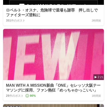
ロベルト・オスナ、危険球で退場も謝罪 押し出しで
ファイターズ逆転に
351
件のポスト
2時間前
2:21
MAN WITH A MISSION新曲「ONE」セレッソ大阪テー
マソングに採用、ファン熱狂「めっちゃかっこいい」
29
件のポスト
90
%
1時間前