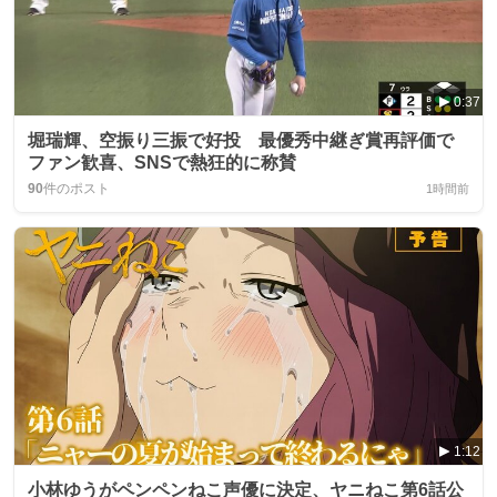
0:37
堀瑞輝、空振り三振で好投 最優秀中継ぎ賞再評価で
ファン歓喜、SNSで熱狂的に称賛
90
件のポスト
1時間前
1:12
小林ゆうがペンペンねこ声優に決定、ヤニねこ第6話公