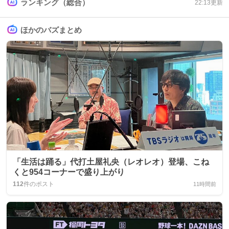
ランキング（総合）
22:13
更新
ほかのバズまとめ
「生活は踊る」代打土屋礼央（レオレオ）登場、こね
くと954コーナーで盛り上がり
112
件のポスト
11時間前