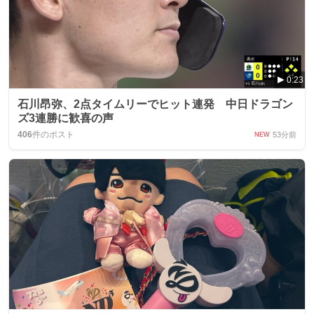
0:23
石川昂弥、2点タイムリーでヒット連発 中日ドラゴン
ズ3連勝に歓喜の声
406
件のポスト
53分前
NEW