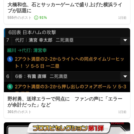
大橋和也、石とサッカーゲームで盛り上げた横浜ライ
ブが話題に
555
件のポスト
91
%
1日前
野村勇、送球エラーで同点に ファンの声に「エラー
が余計だった」など
301
件のポスト
1日前