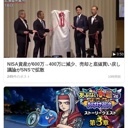
0:50
NISA資産が600万→400万に減少、売却と底値買い戻し
議論がSNSで拡散
245
件のポスト
10時間前