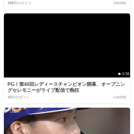
166
件のポスト
22時間前
0:36
PGⅠ第40回レディースチャンピオン開幕、オープニン
グセレモニーがライブ配信で熱狂
30
件のポスト
11時間前