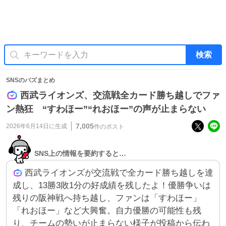
検索
SNSのバズまとめ
西武ライオンズ、交流戦全カード勝ち越しでファ
ン熱狂 “すわほー”“れおほー”の声が止まらない
7,005
2026年6月14日
に生成
件のポスト
SNS上の情報を要約すると…
西武ライオンズが交流戦で全カード勝ち越しを達
成し、13勝3敗1分の好成績を残したよ！優勝争いは
残りの阪神戦へ持ち越し、ファンは「すわほー」
「れおほー」など大興奮。自力優勝の可能性も残
り、チームの勢いが止まらない様子が投稿から伝わ