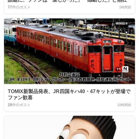
77
件のポスト
1時間前
TOMIX新製品発表、JR四国キハ40・47キットが登場で
ファン歓喜
28
件のポスト
10時間前