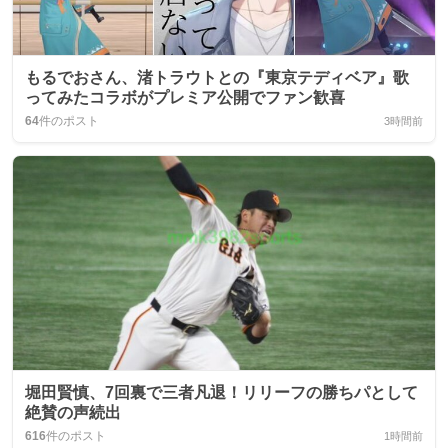
もるでおさん、渚トラウトとの『東京テディベア』歌
ってみたコラボがプレミア公開でファン歓喜
64
件のポスト
3時間前
堀田賢慎、7回裏で三者凡退！リリーフの勝ちパとして
絶賛の声続出
616
件のポスト
1時間前