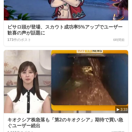
ピサロ頭が登場、スカウト成功率5%アップでユーザー
歓喜の声が話題に
173
件のポスト
6時間前
3:33
キオクシア株急落も「第2のキオクシア」期待で買い急
ぐユーザー続出