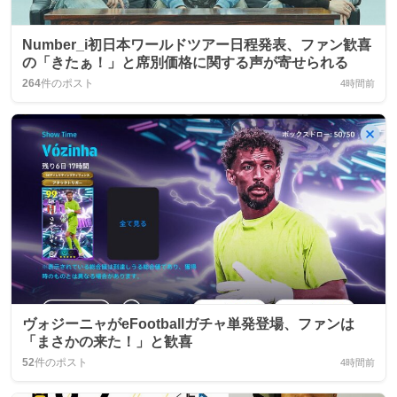
Number_i初日本ワールドツアー日程発表、ファン歓喜
の「きたぁ！」と席別価格に関する声が寄せられる
264
件のポスト
4時間前
ヴォジーニャがeFootballガチャ単発登場、ファンは
「まさかの来た！」と歓喜
52
件のポスト
4時間前