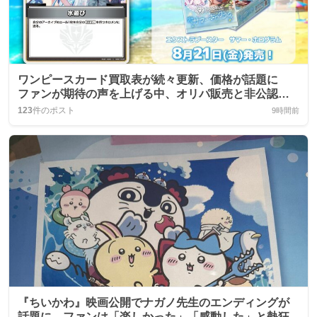
ワンピースカード買取表が続々更新、価格が話題に
ファンが期待の声を上げる中、オリパ販売と非公認大
会も同時告知
123
件のポスト
9時間前
『ちいかわ』映画公開でナガノ先生のエンディングが
話題に、ファンは「楽しかった」「感動した」と熱狂