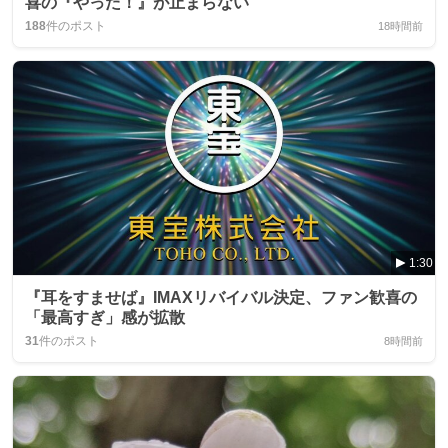
喜の『やった！』が止まらない
188
件のポスト
18時間前
1:30
『耳をすませば』IMAXリバイバル決定、ファン歓喜の
「最高すぎ」感が拡散
31
件のポスト
8時間前