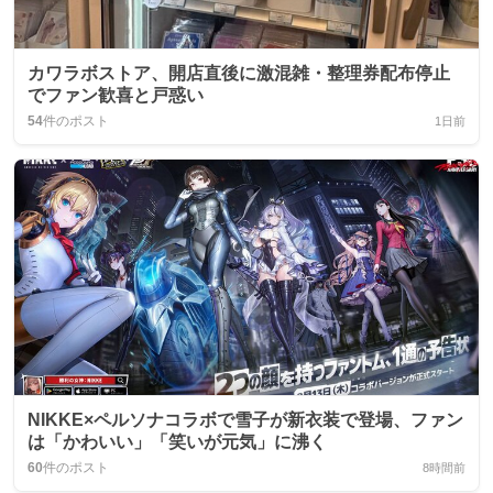
カワラボストア、開店直後に激混雑・整理券配布停止
でファン歓喜と戸惑い
54
件のポスト
1日前
NIKKE×ペルソナコラボで雪子が新衣装で登場、ファン
は「かわいい」「笑いが元気」に沸く
60
件のポスト
8時間前