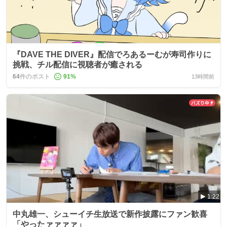
『DAVE THE DIVER』配信でろあるーむが寿司作りに
挑戦、チル配信に視聴者が癒される
64
件のポスト
91
%
13時間前
1:22
中丸雄一、シューイチ生放送で新作披露にファン歓喜
「やったァァァァ」