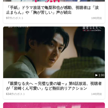
「手紙」ドラマ放送で亀梨和也が感動、視聴者は「涙
止まらん」や「胸が苦しい」声が続出
97
件のポスト
18時間前
1:00
『親愛なる夫へ ～完璧な妻の嘘～』第6話放送、視聴者
が「岩崎くん可愛い」など熱狂的リアクション
634
件のポスト
14時間前