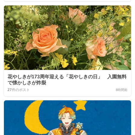
花やしきが173周年迎える「花やしきの日」 入園無料
で懐かしさが炸裂
27
件のポスト
8時間前