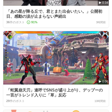
0:34
「あの星が降る丘で、君とまた出会いたい。」公開初
日、感動の涙が止まらない声続出
36
件のポスト
91
%
3時間前
0:06
「蛇翼崩天刃」連呼でSNSが盛り上がり、デップーの
一言がトレンド入りに「草」反応
29
件のポスト
10時間前