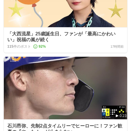
「大西流星」25歳誕生日、ファンが「最高にかわい
い」祝福の嵐が続く
115
件のポスト
92
%
17時間前
0:23
石川昂弥、先制2点タイムリーでヒーローに！ファン歓