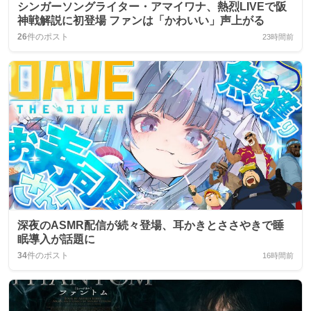
シンガーソングライター・アマイワナ、熱烈LIVEで阪
神戦解説に初登場 ファンは「かわいい」声上がる
26
件のポスト
23時間前
深夜のASMR配信が続々登場、耳かきとささやきで睡
眠導入が話題に
34
件のポスト
16時間前