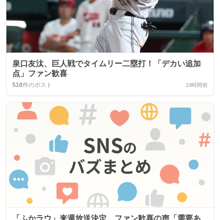
泉口友汰、巨人戦でタイムリー二塁打！「デカい追加
点」ファン歓喜
510
件のポスト
19時間前
「ふかラウ」来週放送決定、ファン歓喜の声「需要あ