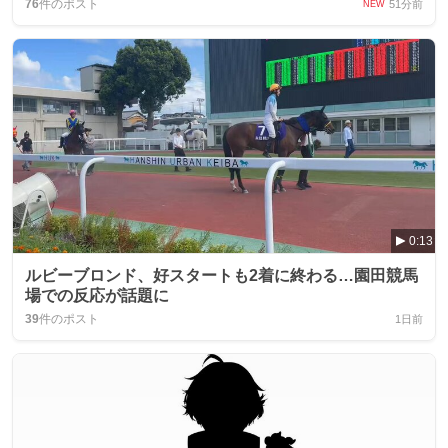
76
件のポスト
51分前
NEW
0:13
ルビーブロンド、好スタートも2着に終わる…園田競馬
場での反応が話題に
39
件のポスト
1日前