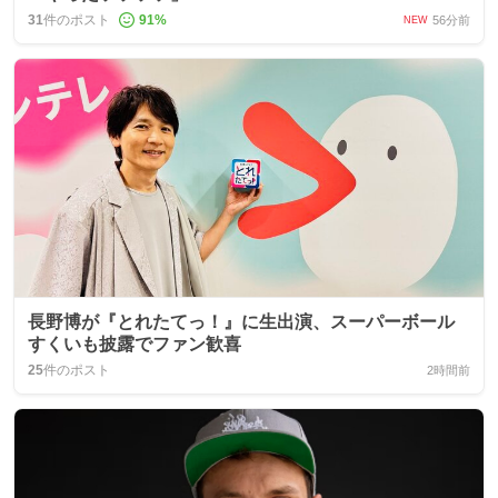
31
件のポスト
91
%
56分前
NEW
長野博が『とれたてっ！』に生出演、スーパーボール
すくいも披露でファン歓喜
25
件のポスト
2時間前