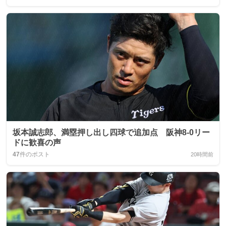
坂本誠志郎、満塁押し出し四球で追加点 阪神8-0リー
ドに歓喜の声
47
件のポスト
20時間前