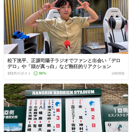
松下洸平、正源司陽子ラジオでファンと出会い「デロ
デロ」や「頭が真っ白」など熱狂的リアクション
151
件のポスト
96
%
16時間前