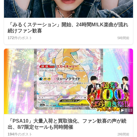
「みるくステーション」開始、24時間M!LK楽曲が流れ
続けファン歓喜
172
件のポスト
5時間前
0:03
「PSA10」大量入荷と買取強化、ファン歓喜の声が続
出、8/7限定セールも同時開催
194
件のポスト
2時間前