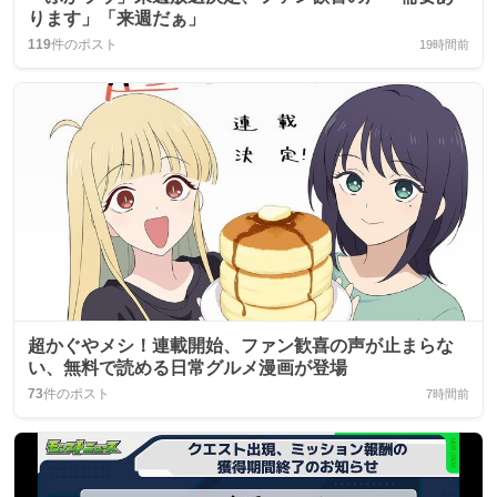
ります」「来週だぁ」
119
件のポスト
19時間前
超かぐやメシ！連載開始、ファン歓喜の声が止まらな
い、無料で読める日常グルメ漫画が登場
73
件のポスト
7時間前