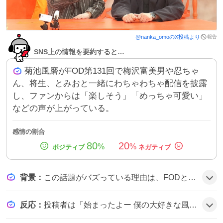
報告
@
nanka_omo
のX投稿より
SNS上の情報を要約すると…
菊池風磨がFOD第131回で梅沢富美男や忍ちゃ
ん、将生、とみおと一緒にわちゃわちゃ配信を披露
し、ファンからは「楽しそう」「めっちゃ可愛い」
などの声が上がっている。
感情の割合
80
20
%
%
背景
：
この話題がバズっている理由は、FODという人気バラエティで菊池風磨が梅沢富美男らとコラボし、普段見せないいたずらや仲間同士の軽い掛け合いが多数配信されたことがきっかけで、視聴者の期待感と楽しさが広がったためとみられる。
反応
：
投稿者は「始まったよー 僕の大好きな風磨くんとわちゃわちゃやってます」「風磨くん、将生に出会えてよかったね」「富美男ちゃんにめろめろな風磨くんもめちゃくちゃ楽しそうだった」などと、楽しさや可愛さを強調し、テンションが上がっている様子がうかがえる。