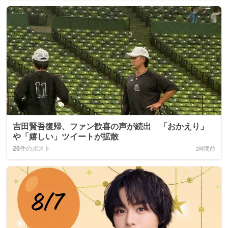
吉田賢吾復帰、ファン歓喜の声が続出 「おかえり」
や「嬉しい」ツイートが拡散
20
件のポスト
1時間前