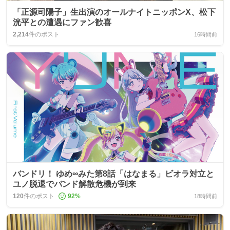
「正源司陽子」生出演のオールナイトニッポンX、松下
洸平との遭遇にファン歓喜
2,214
件のポスト
16時間前
バンドリ！ ゆめ∞みた第8話「はなまる」ビオラ対立と
ユノ脱退でバンド解散危機が到来
120
件のポスト
92
%
18時間前