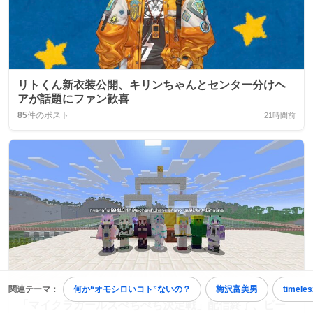
リトくん新衣装公開、キリンちゃんとセンター分けヘ
アが話題にファン歓喜
85
件のポスト
21時間前
関連テーマ：
何か“オモシロいコト”ないの？
梅沢富美男
timeles
「マイクラガールズぺちぺち決定戦」配信終了、ビー