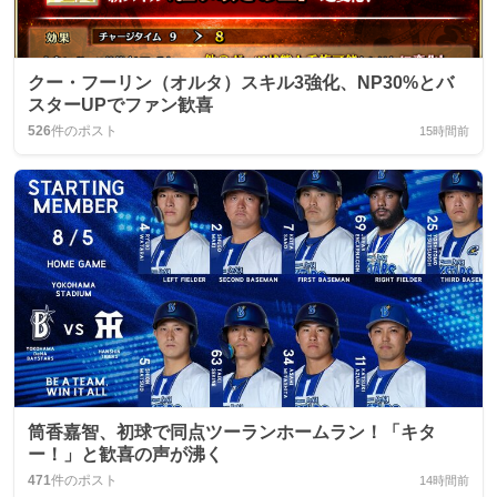
クー・フーリン（オルタ）スキル3強化、NP30%とバ
スターUPでファン歓喜
526
件のポスト
15時間前
筒香嘉智、初球で同点ツーランホームラン！「キタ
ー！」と歓喜の声が沸く
471
件のポスト
14時間前