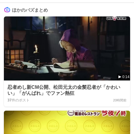
ほかのバズまとめ
0:14
忍者めし新CM公開、松田元太の金髪忍者が「かわい
い」「がんばれ」でファン熱狂
37
件のポスト
20時間前