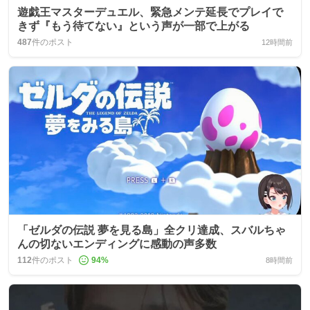
遊戯王マスターデュエル、緊急メンテ延長でプレイで
きず『もう待てない』という声が一部で上がる
487
件のポスト
12時間前
「ゼルダの伝説 夢を見る島」全クリ達成、スバルちゃ
んの切ないエンディングに感動の声多数
112
件のポスト
94
%
8時間前