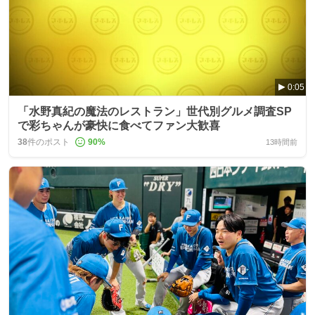
0:05
「水野真紀の魔法のレストラン」世代別グルメ調査SP
で彩ちゃんが豪快に食べてファン大歓喜
38
件のポスト
90
%
13時間前