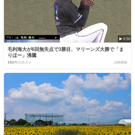
0:50
毛利海大が6回無失点で3勝目、マリーンズ大勝で「ま
りほー」沸騰
160
件のポスト
12時間前