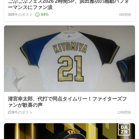
ごぶごぶフェス2026 2時間SP、浜田雅功の感動パフォ
ーマンスにファン涙
309
件のポスト
94
%
6時間前
清宮幸太郎、代打で同点タイムリー！ファイターズフ
ァンが歓喜の声
219
件のポスト
12時間前