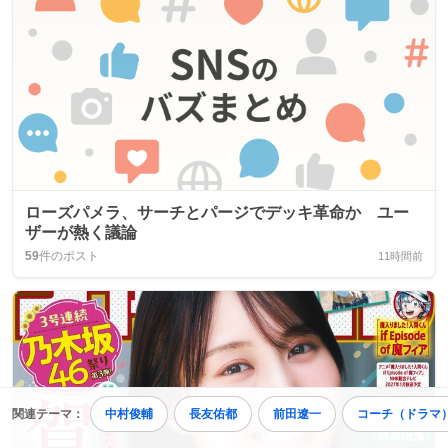
ローズパメラ、サーチとパージでデッキ革命か ユー
ザーが熱く議論
59
件のポスト
11時間前
関連テーマ：
中村俊輔
長友佑都
前田遼一
コーチ（ドラマ