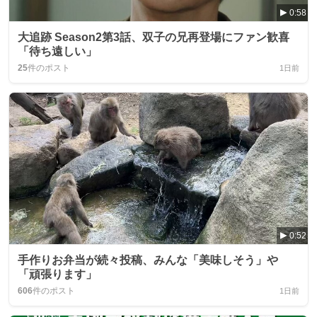
0:58
大追跡 Season2第3話、双子の兄再登場にファン歓喜
「待ち遠しい」
25
件のポスト
1日前
0:52
手作りお弁当が続々投稿、みんな「美味しそう」や
「頑張ります」
606
件のポスト
1日前