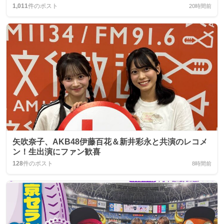
1,011
件のポスト
20時間前
矢吹奈子、AKB48伊藤百花＆新井彩永と共演のレコメ
ン！生出演にファン歓喜
128
件のポスト
8時間前