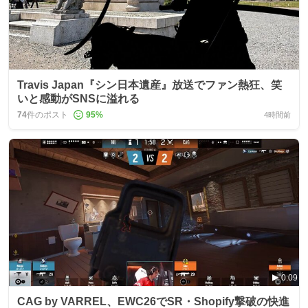
Travis Japan『シン日本遺産』放送でファン熱狂、笑
いと感動がSNSに溢れる
74
件のポスト
95
%
4時間前
0:09
CAG by VARREL、EWC26でSR・Shopify撃破の快進