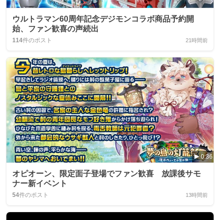
ウルトラマン60周年記念デジモンコラボ商品予約開
始、ファン歓喜の声続出
114
件のポスト
21時間前
0:36
オピオーン、限定面子登場でファン歓喜 放課後サモ
ナー新イベント
54
件のポスト
13時間前