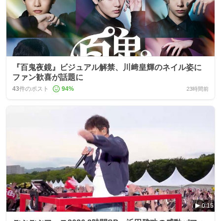
『百鬼夜鏡』ビジュアル解禁、川﨑皇輝のネイル姿に
ファン歓喜が話題に
43
件のポスト
94
%
23時間前
0:15