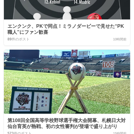
エンクンク、PKで同点！ミラノダービーで見せた“PK
職人”にファン歓喜
89
件のポスト
10時間前
第108回全国高等学校野球選手権大会開幕、札幌日大対
仙台育英が熱戦、初の女性審判が登場で盛り上がり
573
件のポスト
15時間前