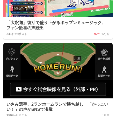
「大釈迦」復活で盛り上がるポップンミュージック、
ファン歓喜の声続出
241
件のポスト
36分前
NEW
いさみ選手、2ランホームランで勝ち越し 「かっこい
い！」の声がSNSで沸騰
259
件のポスト
1日前