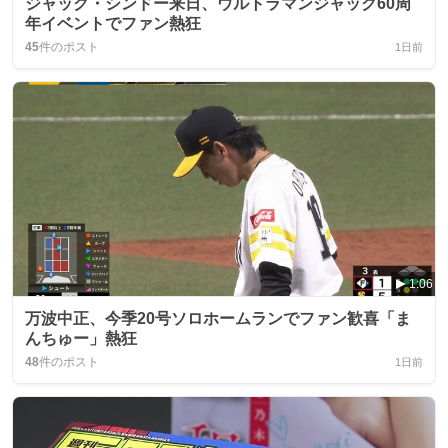
ジャック・シンドー来日、ウルトラマンジャック60周
年イベントでファン熱狂
45
件のポスト
1日前
1:06
万波中正、今季20号ソロホームランでファン歓喜「ま
んちゅー」熱狂
48
件のポスト
1日前