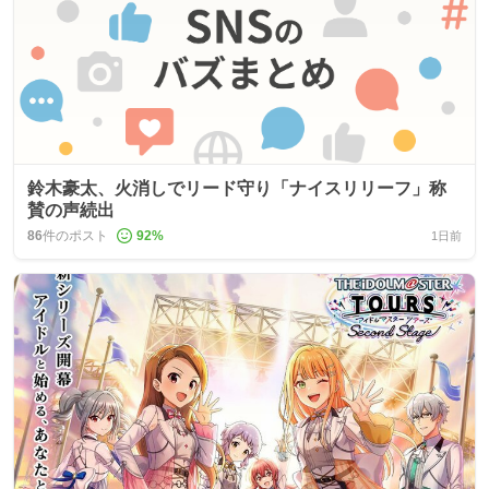
鈴木豪太、火消しでリード守り「ナイスリリーフ」称
賛の声続出
86
件のポスト
92
%
1日前