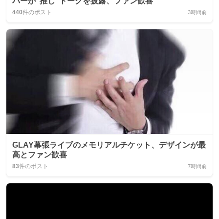
バーが“推し”トークを披露、ファン歓喜
440
件のポスト
3時間前
GLAY幕張ライブのメモリアルチケット、デザインが最
高とファン歓喜
83
件のポスト
7時間前