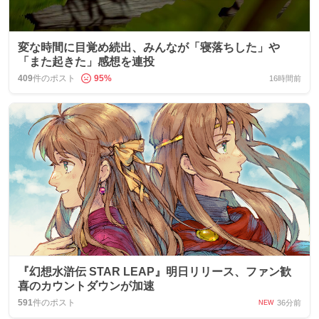
変な時間に目覚め続出、みんなが「寝落ちした」や
「また起きた」感想を連投
409
件のポスト
95
%
16時間前
『幻想水滸伝 STAR LEAP』明日リリース、ファン歓
喜のカウントダウンが加速
591
件のポスト
36分前
NEW