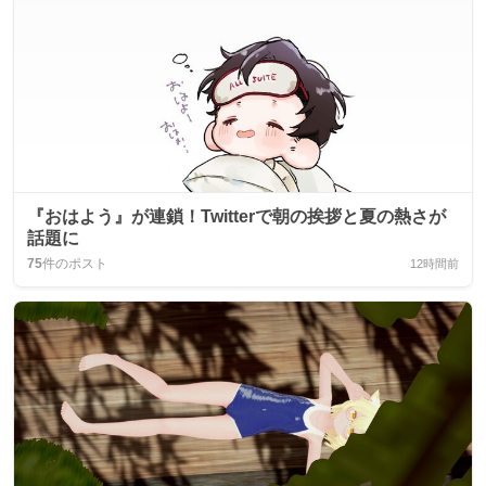
『おはよう』が連鎖！Twitterで朝の挨拶と夏の熱さが
話題に
75
件のポスト
12時間前