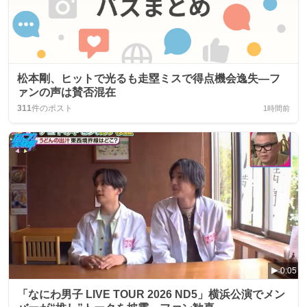
松本剛、ヒットで光るも走塁ミスで得点機会逸失—フ
ァンの声は賛否混在
311
件のポスト
1時間前
0:05
「なにわ男子 LIVE TOUR 2026 ND5」横浜公演でメン