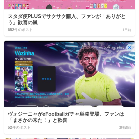
スタダ便PLUSでサクサク購入、ファンが「ありがと
う」歓喜の嵐
652
件のポスト
1日前
ヴォジーニャがeFootballガチャ単発登場、ファンは
「まさかの来た！」と歓喜
52
件のポスト
3時間前