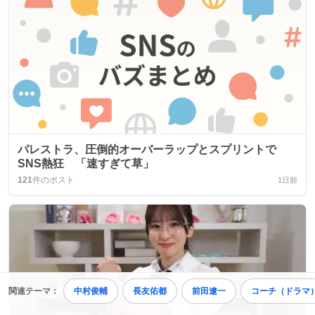
パレストラ、圧倒的オーバーラップとスプリントで
SNS熱狂 「速すぎて草」
121
件のポスト
1日前
関連テーマ：
中村俊輔
長友佑都
前田遼一
コーチ（ドラマ