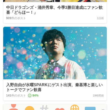
中日ドラゴンズ・涌井秀章、今季3勝目達成にファン歓
喜「どらほー！」
909
件のポスト
1日前
入野自由が水曜SPARKにゲスト出演、秦基博と楽しい
トークでファン歓喜
141
件のポスト
94
%
19時間前