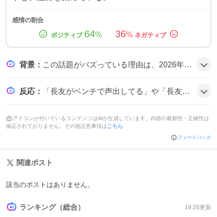
感情の割合
64
36
%
%
背景
：
この話題がバズっている理由は、2026年FIFAワールドカップの日本対オランダ初戦で、長友佑都選手がベンチからの熱い声掛けやハイドレーションブレイクでの水配布を行い、ファンがその献身的な姿に感動したことがきっかけのようだ。
反応
：
「長友がベンチで声出してる」や「長友水配ってるかわいい」といったコメントが多数。さらに「長友見ると安心するなあ」という声もあり、全体的にポジティブな雰囲気だ。
アイコンが付いているコンテンツはAIが生成しています。内容の最新性・正確性は
保証されておりません。その他注意事項は
こちら
フィードバック
関連ポスト
該当のポストはありません。
ランキング（総合）
19:28
更新