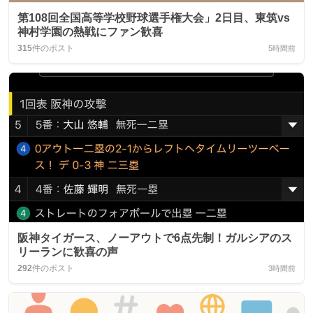
第108回全国高等学校野球選手権大会」2日目、東筑vs
神村学園の熱戦にファン歓喜
315
件のポスト
5時間前
阪神タイガース、ノーアウトで6点先制！ガルシアのス
リーランに歓喜の声
292
件のポスト
3時間前