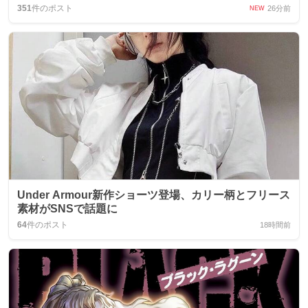
351
件のポスト
26分前
NEW
Under Armour新作ショーツ登場、カリー柄とフリース
素材がSNSで話題に
64
件のポスト
18時間前