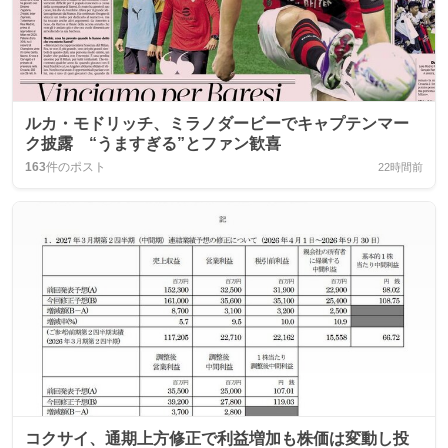
ルカ・モドリッチ、ミラノダービーでキャプテンマー
ク披露 “うますぎる”とファン歓喜
163
件のポスト
22時間前
コクサイ、通期上方修正で利益増加も株価は変動し投