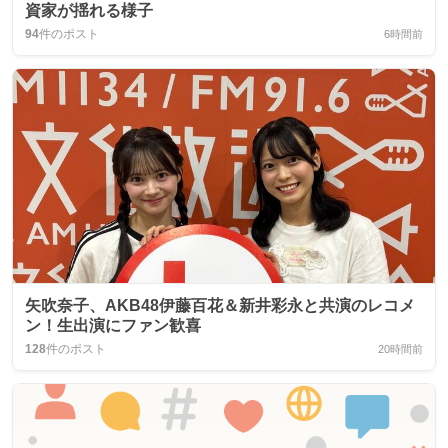
資家が揺れる様子
94
件のポスト
6時間前
矢吹奈子、AKB48伊藤百花＆新井彩永と共演のレコメ
ン！生出演にファン歓喜
128
件のポスト
20時間前