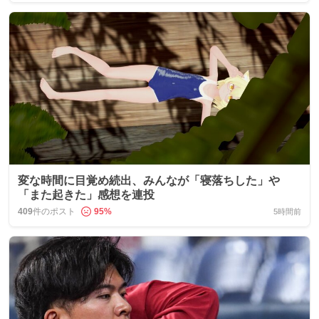
変な時間に目覚め続出、みんなが「寝落ちした」や
「また起きた」感想を連投
409
件のポスト
95
%
5時間前