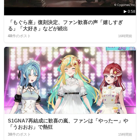
0:58
「もぐら座」復刻決定、ファン歓喜の声「嬉しすぎ
る」「大好き」などが続出
48
件のポスト
16時間前
S1GNA7再結成に歓喜の嵐、ファンは「やったー」や
「うおおお」で熱狂
38
件のポスト
15時間前