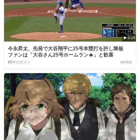
0:24
今永昇太、先発で大谷翔平に25号本塁打を許し降板
ファンは「大谷さん25号ホームラン🔥」と歓喜
85
件のポスト
4時間前