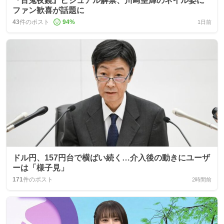
『百鬼夜鏡』ビジュアル解禁、川﨑皇輝のネイル姿に
ファン歓喜が話題に
43
件のポスト
94
%
1日前
ドル円、157円台で横ばい続く…介入後の動きにユーザ
ーは「様子見」
171
件のポスト
2時間前