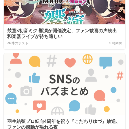
鼓童×初音ミク 響演が開催決定、ファン歓喜の声続出
和楽器ライブが待ち遠しい
26
件のポスト
18時間前
羽生結弦プロ転向4周年を祝う『こだわりゆづ』放送、
ファンの感動が溢れる夜