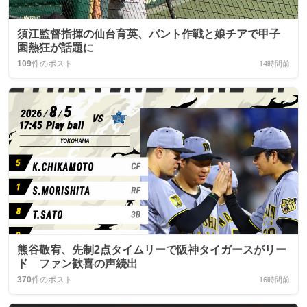
須江監督指揮の仙台育英、バント作戦と娘チアで甲子
園熱狂が話題に
109
件のポスト
14時間前
熊谷敬宥、先制2点タイムリーで阪神タイガースがリー
ド ファン歓喜の声続出
370
件のポスト
16時間前