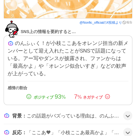
報告
@
Nonfic_official
のX投稿より
SNS上の情報を要約すると…
のんふぃく！が小枝ここあをオレンジ担当の新メ
ンバーとして迎え入れたことがSNSで話題になって
いる。アー写やダンスが披露され、ファンからは
「最高かよ」や「オレンジ似合いすぎ」などの歓声
が上がっている。
感情の割合
93
7
%
%
背景
：
この話題がバズっている理由は、のんふぃく！の新体制発表と同時に、可愛らしい名前とオレンジカラーが注目を集め、ファンが「ここあ推し」や「オレンジが華やか」などの期待感を表現したことがきっかけのようだ。
反応
：
「ここあ🧡」「小枝ここあ最高かよ」「オレンジ似合いすぎてる可愛いよ〜！！」といったコメントが多数寄せられ、ファンは「ここあ推し」「オレンジが華やかになる」などとテンションが上がっている様子だ。