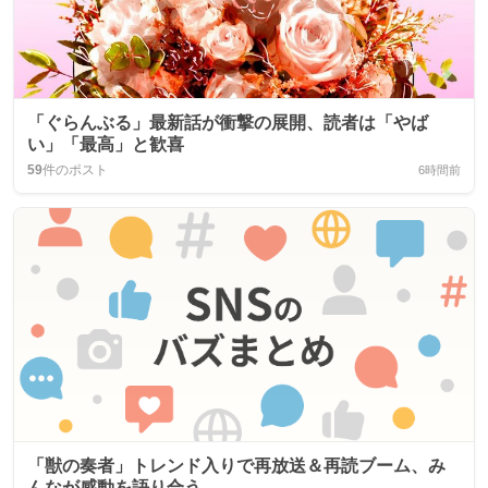
「ぐらんぶる」最新話が衝撃の展開、読者は「やば
い」「最高」と歓喜
59
件のポスト
6時間前
「獣の奏者」トレンド入りで再放送＆再読ブーム、み
んなが感動を語り合う