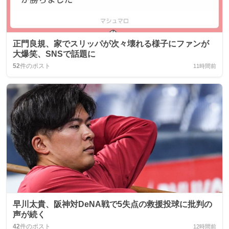
正門良規、家でスリッパが次々壊れる様子にファンが
大爆笑、SNSで話題に
52
件のポスト
11時間前
早川太貴、阪神対DeNA戦で5失点の救援投球に批判の
声が続く
42
件のポスト
12時間前