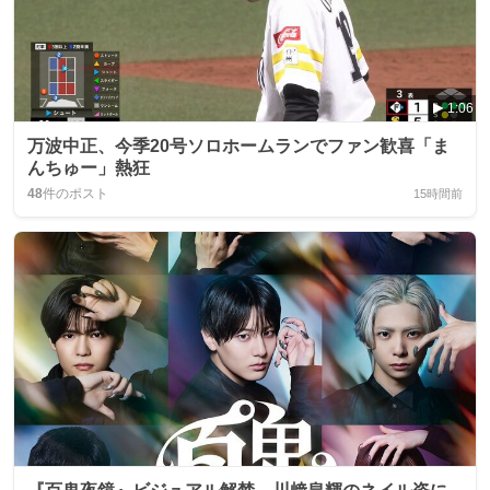
1:06
万波中正、今季20号ソロホームランでファン歓喜「ま
んちゅー」熱狂
48
件のポスト
15時間前