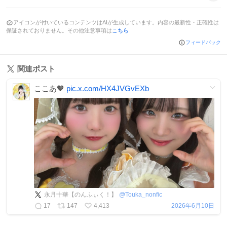
アイコンが付いているコンテンツはAIが生成しています。内容の最新性・正確性は
保証されておりません。その他注意事項は
こちら
フィードバック
関連ポスト
ここあ🧡
pic.x.com/HX4JVGvEXb
永月十華【のんふぃく！】
@
Touka_nonfic
17
147
4,413
2026年6月10日