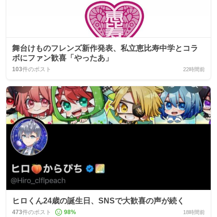
舞台けものフレンズ新作発表、私立恵比寿中学とコラ
ボにファン歓喜「やったあ」
103
件のポスト
22時間前
ヒロくん24歳の誕生日、SNSで大歓喜の声が続く
473
件のポスト
98
%
18時間前