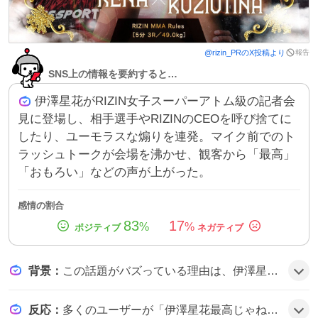
報告
@
rizin_PR
のX投稿より
SNS上の情報を要約すると…
伊澤星花がRIZIN女子スーパーアトム級の記者会
見に登場し、相手選手やRIZINのCEOを呼び捨てに
したり、ユーモラスな煽りを連発。マイク前でのト
ラッシュトークが会場を沸かせ、観客から「最高」
「おもろい」などの声が上がった。
感情の割合
83
17
%
%
背景
：
この話題がバズっている理由は、伊澤星花の独特なキャラと会見での即興トークが、格闘技ファンだけでなくエンタメ好きにも新鮮な笑いを提供したことがきっかけで、SNS上で多数のリアクションが拡散されたようだ。
反応
：
多くのユーザーが「伊澤星花最高じゃねーか！」「伊澤星花が一番面白い」「伊澤星花くそおもろい」などと称賛し、会見のトークが「めっちゃ笑える」「最高」だと盛り上がっている様子だ。