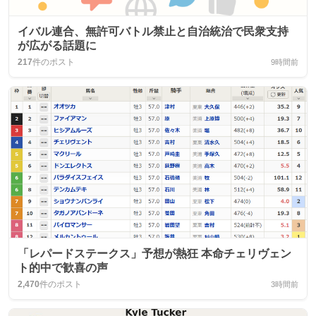
イバル連合、無許可バトル禁止と自治統治で民衆支持
が広がる話題に
217
件のポスト
9時間前
「レパードステークス」予想が熱狂 本命チェリヴェン
ト的中で歓喜の声
2,470
件のポスト
3時間前