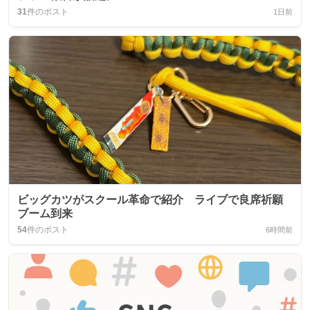
31
件のポスト
1日前
ビッグカツがスクール革命で紹介 ライブで良席祈願
ブーム到来
54
件のポスト
6時間前