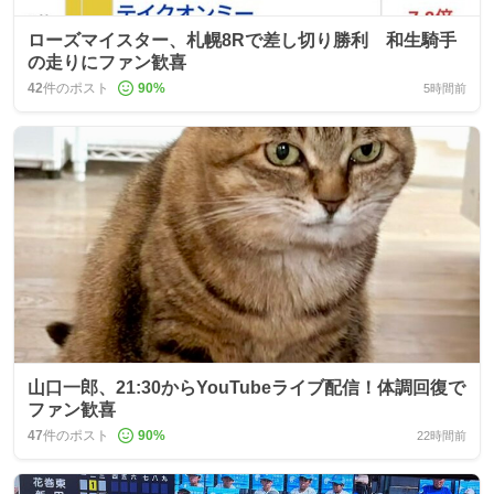
ローズマイスター、札幌8Rで差し切り勝利 和生騎手
の走りにファン歓喜
42
件のポスト
90
%
5時間前
山口一郎、21:30からYouTubeライブ配信！体調回復で
ファン歓喜
47
件のポスト
90
%
22時間前