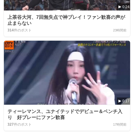
0:24
上茶谷大河、7回無失点で神プレイ！ファン歓喜の声が
止まらない
314
件のポスト
23時間前
0:17
ティーレマンス、ユナイテッドでデビュー＆ベンチ入
り 好プレーにファン歓喜
327
件のポスト
17時間前