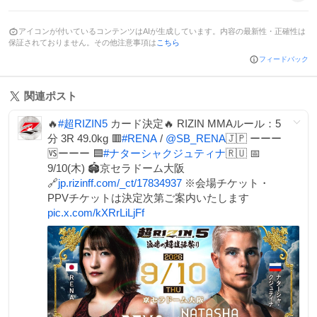
アイコンが付いているコンテンツはAIが生成しています。内容の最新性・正確性は
保証されておりません。その他注意事項は
こちら
フィードバック
関連ポスト
🔥
#
超RIZIN5
カード決定🔥 RIZIN MMAルール：5
分 3R 49.0kg 🟥
#
RENA
/
@SB_RENA
🇯🇵 ーーー
🆚ーーー 🟦
#
ナターシャクジュティナ
🇷🇺 📅
9/10(木) 🏟京セラドーム大阪
🔗
jp.rizinff.com/_ct/17834937
※会場チケット・
PPVチケットは決定次第ご案内いたします
pic.x.com/kXRrLiLjFf