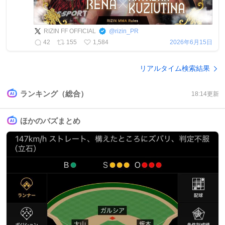
RIZIN FF OFFICIAL
@
rizin_PR
42
155
1,584
2026年6月15日
リアルタイム検索結果
ランキング（総合）
18:14
更新
ほかのバズまとめ