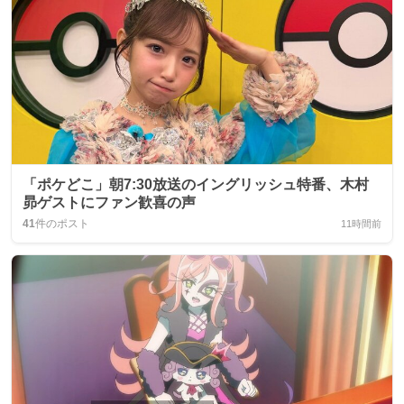
「ポケどこ」朝7:30放送のイングリッシュ特番、木村
昴ゲストにファン歓喜の声
41
件のポスト
11時間前