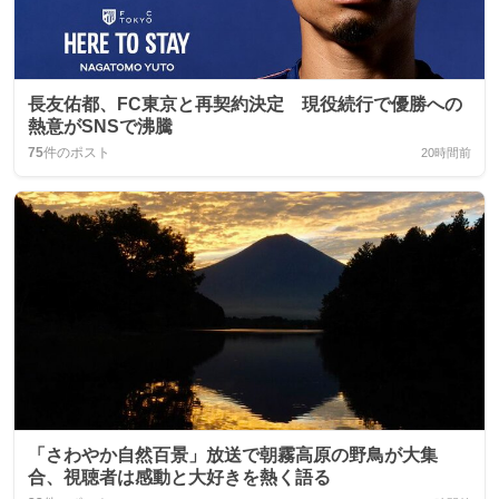
長友佑都、FC東京と再契約決定 現役続行で優勝への
熱意がSNSで沸騰
75
件のポスト
20時間前
「さわやか自然百景」放送で朝霧高原の野鳥が大集
合、視聴者は感動と大好きを熱く語る