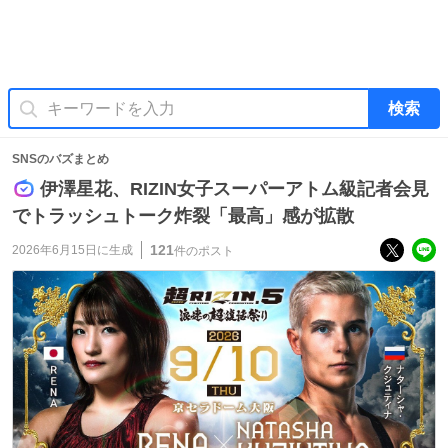
検索
SNSのバズまとめ
伊澤星花、RIZIN女子スーパーアトム級記者会見
でトラッシュトーク炸裂「最高」感が拡散
121
2026年6月15日
に生成
件のポスト