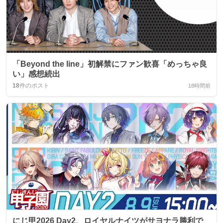
「Beyond the line」初解禁にファン歓喜「めっちゃ良
い」感想続出
18
件のポスト
18時間前
にじ甲2026 Day2、ロイヤルナイツがサヨナラ勝利で