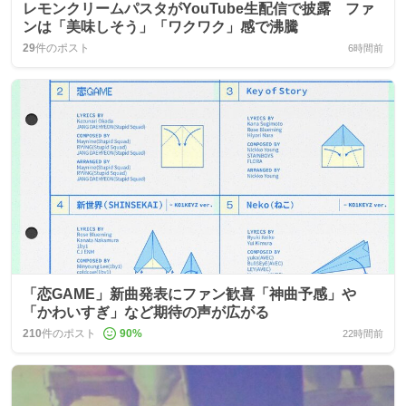
レモンクリームパスタがYouTube生配信で披露 ファ
ンは「美味しそう」「ワクワク」感で沸騰
29
件のポスト
6時間前
「恋GAME」新曲発表にファン歓喜「神曲予感」や
「かわいすぎ」など期待の声が広がる
210
件のポスト
90
%
22時間前