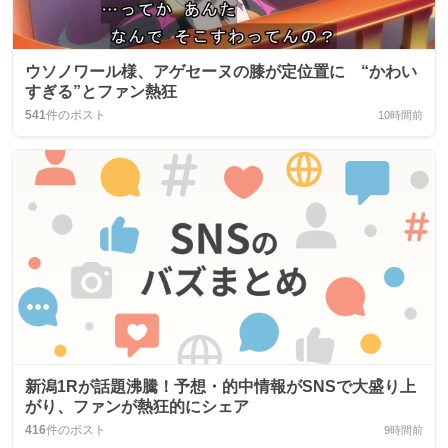
ウソノワール様、アゲセーヌの膝が定位置に “かわい
すぎる”とファン熱狂
541
件のポスト
10時間前
新潟1Rが話題沸騰！予想・的中情報がSNSで大盛り上
がり、ファンが熱狂的にシェア
416
件のポスト
9時間前