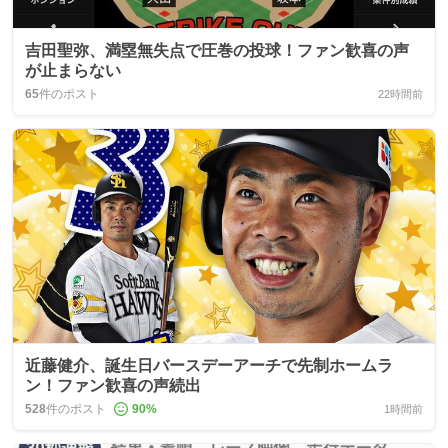
吉田聖弥、満塁無失点で圧巻の投球！ファン歓喜の声
が止まらない
65
件のポスト
22時間前
近藤健介、誕生日バースデーアーチで先制ホームラ
ン！ファン歓喜の声続出
528
件のポスト
90
%
1時間前