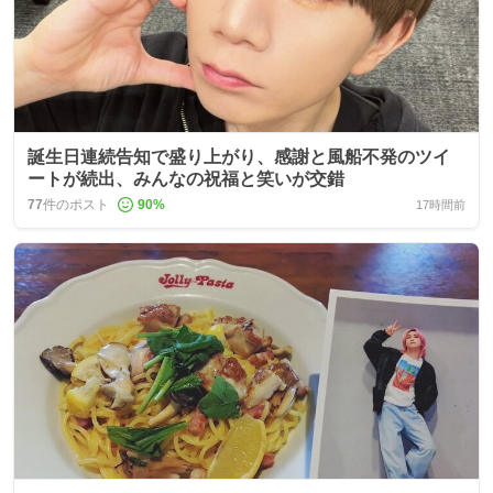
誕生日連続告知で盛り上がり、感謝と風船不発のツイ
ートが続出、みんなの祝福と笑いが交錯
77
件のポスト
90
%
17時間前