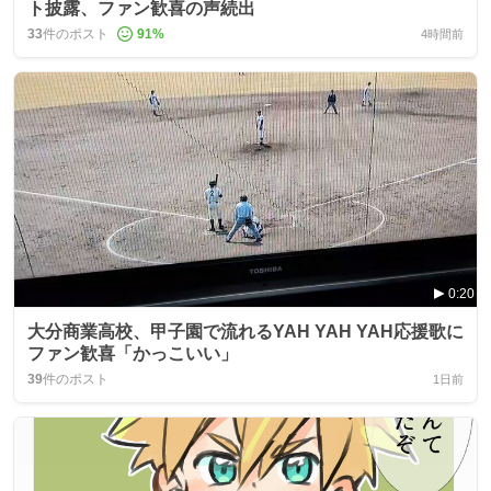
ト披露、ファン歓喜の声続出
33
件のポスト
91
%
4時間前
0:20
大分商業高校、甲子園で流れるYAH YAH YAH応援歌に
ファン歓喜「かっこいい」
39
件のポスト
1日前