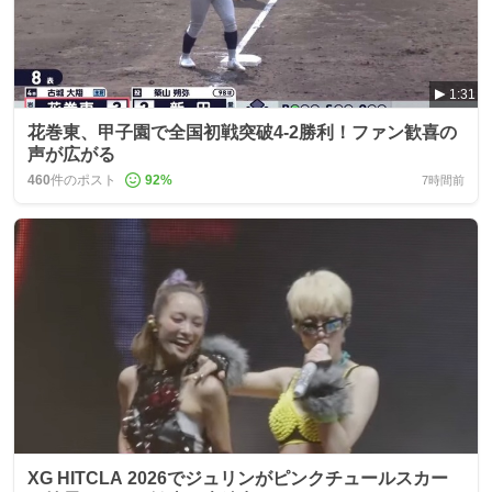
1:31
花巻東、甲子園で全国初戦突破4-2勝利！ファン歓喜の
声が広がる
460
件のポスト
92
%
7時間前
XG HITCLA 2026でジュリンがピンクチュールスカー