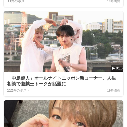
33
件のポスト
11時間前
0:16
「中島健人」オールナイトニッポン新コーナー、人生
相談で遊戯王トークが話題に
112
件のポスト
19時間前