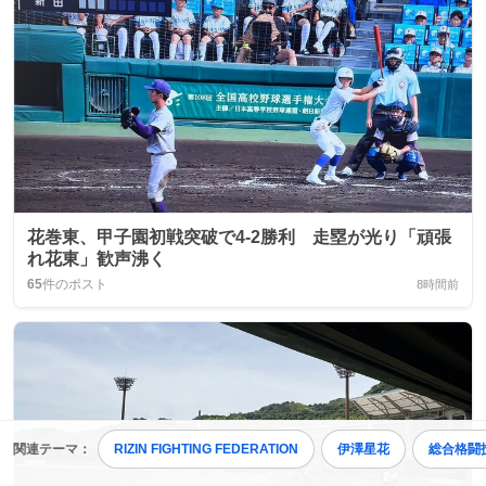
花巻東、甲子園初戦突破で4-2勝利 走塁が光り「頑張
れ花東」歓声沸く
65
件のポスト
8時間前
関連テーマ：
RIZIN FIGHTING FEDERATION
伊澤星花
総合格闘