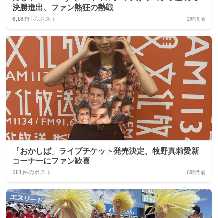
決勝進出、ファン熱狂の熱戦
6,187
件のポスト
2時間前
「おかしば」ライブチケット発売決定、牧野真莉愛新
コーナーにファン歓喜
181
件のポスト
6時間前