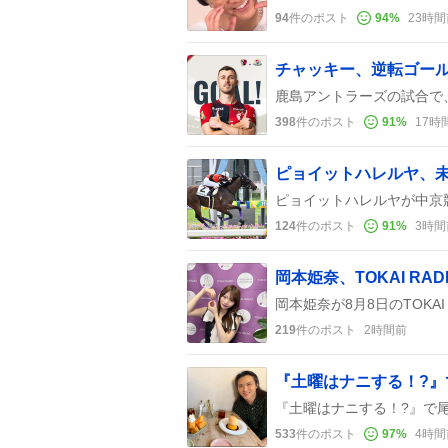
94
件のポスト
94
%
23時間
398
件のポスト
91
%
17時
124
件のポスト
91
%
3時間
219
件のポスト
2時間前
533
件のポスト
97
%
4時間