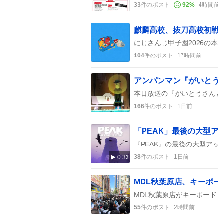
33
件のポスト
92
%
4時間
麒麟高校、抜刀高校初戦
104
件のポスト
17時間前
166
件のポスト
1日前
38
件のポスト
1日前
0:33
MDL秋葉原店、キーボ
55
件のポスト
2時間前