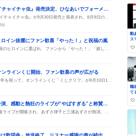
い
日向坂46新シングル『イチャイチャ虫』発売決定、ひなあいでフォーメーション発表にファン「リアタイしたい」
ね
数
日向坂46の新作シングル『イチャイチャ虫』が9月30日発売と発表され、8月9日のひなあいでメンバーのフォーメーションが明らかになることが話題になっている。配信ミニライブでも発売日が紹介され、リアタイ視聴を楽しみにする声が多い。
間前
動
ス
ヒロイン抜擢にファン歓喜「やった！」と祝福の嵐
か
茉莉那ふみちゃんが新人公演のヒロインに選ばれ、ファンから「やった！」「嬉しい！」と歓声が上がっている。仲間の馳琉輝くんやはせるきくんとの共演も話題で、みんなワクワクしている様子だ。
い
い
ね
数
オンラインくじ開始、ファン歓喜の声が広がる
TVアニメ『トリコ』の15周年を祝って、オンラインくじ「くじクリフ」が8月10日10時にスタートしたよ。新描き下ろしイラストのグッズが続々登場し、ファンの間で盛り上がっているみたいだ。
職
て
づ
い
な
つみまつよるまち大阪公演、感動と熱狂のライブが“やばすぎる”と称賛の嵐
い
い
『つみまつよるまち』の大阪ライブが開催され、あずさ律子と三浦あずさが熱演。衝撃のセットリストや『隣に…』がファンの心を掴み、観客は感動の涙と歓声で盛り上がった。
ね
数
歩け歌謡曲」放送終了、リスナー感謝の声が続出