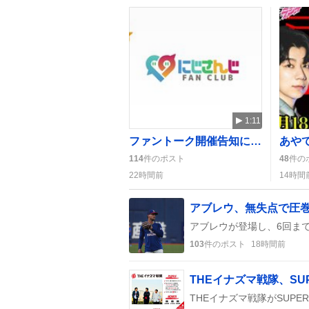
1:11
ファントーク開催告知にファン歓喜「やったー！」と熱狂、当選期待が高まる
114
件のポスト
48
件の
22時間前
14時間
103
件のポスト
18時間前