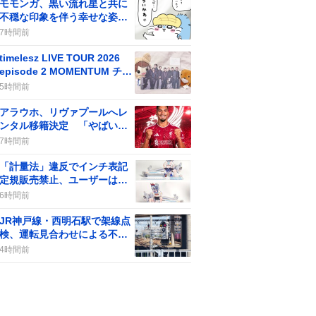
モモンガ、黒い流れ星と共に
不穏な印象を伴う幸せな姿が
話題に 最新話で登場しファ
7時間前
ンの期待と不安が交錯
timelesz LIVE TOUR 2026
episode 2 MOMENTUM チケ
ット販売開始、ファン歓喜の
5時間前
声が続出
アラウホ、リヴァプールへレ
ンタル移籍決定 「やばい」
などの期待の声がSNSで広が
7時間前
る
「計量法」違反でインチ表記
定規販売禁止、ユーザーは
「知らなかった」驚き
6時間前
JR神戸線・西明石駅で架線点
検、運転見合わせによる不便
と代替手段への期待
4時間前