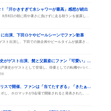
む！「汗かきすぎて水シャワーが最高」感想が続出
SNS上で多くのユーザーが、8月8日の朝に雨や暑さに負けずに走る朝ランを披露していて、距離は10km前後、汗だくで水シャワーを浴びる様子が紹介されている。
』に出演、下田ロケやビールシーンでファン歓喜
坂本昌行が『旅サラダ』にゲスト出演し、下田での旅企画やビールタイムが披露された。関西は放送休止で、生放送ではなく事前収録だったとファンが報告している。
「A-Studio+」で瀬戸康史がゲスト出演、髭と父親姿にファン「可愛い」熱狂
8月7日の『A-Studio+』で瀬戸康史がゲストとして登場し、俳優としての転機やパパ姿を語ったり、藤ヶ谷太輔やキムラ緑子と楽しくトークしたりした様子が放送された。
間前
holoXコラボがジョイポリスで開催、ファンは「当てたすぎる」「きたぁぁぁ！」と熱狂
holoXがジョイポリスとコラボし、ホロマッチが3会場で開催されると発表された。ファンは「当てたすぎる」や「きたぁぁぁ！」と喜び、チケット争奪戦に燃えている様子が投稿からうかがえる。