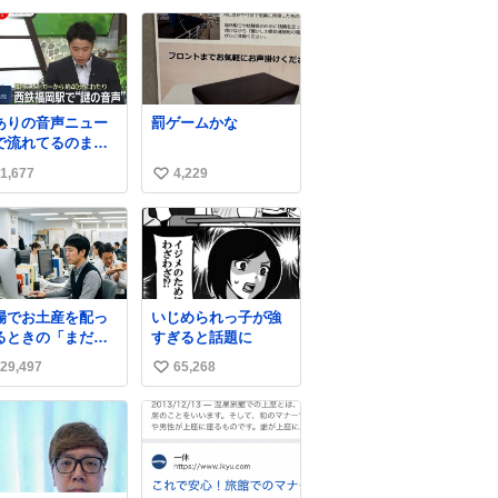
ぱなしでもったいな
い
いだろ」 「静電気を
ね
逃がし、熱くなった
数
地面の温度を下げ、
引火事故の防止の為
必要な作業です」 👴
ありの音声ニュー
罰ゲームかな
「水不足の昨今にも
で流れてるのまじ
ったいないことをす
w
るな!!」 それでは歌
1,677
4,229
い
います、聞いてくだ
い
さい 「井戸水」
ね
数
場でお土産を配っ
いじめられっ子が強
るときの「まだ気
すぎると話題に
いてませんよ」的
29,497
65,268
い
演技が毎回シンド
。
い
ね
数