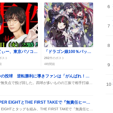
6
7
8
あやてぃー、東京パソコンクラブでラスト出演 卒業を惜しむファンの声が広がる
「ドラゴン娘100％パック」発売、ファンは「最高」「笑い」など歓喜の声
ポスト
292
件のポスト
9
前
4時間前
アブレウ、無失点で圧巻の投球 逆転勝利に導きファンは「がんばれ！」と歓喜
アブレウが登場し、6回まで無失点で投げ回した。四球が多いものの三振で相手打線を抑え、投球はストレート中心で終盤の抑えでも安定感を見せ、チームの逆転勝利に大きく貢献したとファンが喜んでいる。
10
THEイナズマ戦隊、SUPER EIGHTとTHE FIRST TAKEで『無責任ヒーロー』披露にファン歓喜
THEイナズマ戦隊がSUPER EIGHTとタッグを組み、THE FIRST TAKEで『無責任ヒーロー』をフルバンドで披露したことが話題に。ファンは「熱すぎる」「すごい」と歓声を上げ、SNS上で盛り上がっている様子がうかがえる。