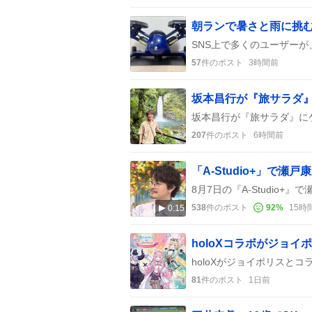
朝ランで暑さと雨に挑
57
件のポスト
3時間前
坂本昌行が『旅サラダ
207
件のポスト
6時間前
538
件のポスト
92
%
15時
0:15
81
件のポスト
1日前