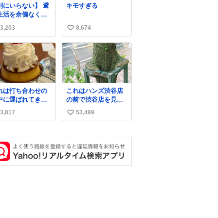
別にいらない】 避
キモすぎる
生活を余儀なくさ
ている子どもたち
3,203
8,674
い
ためにヒカキンボ
クス1000個を寄付
い
せていただきまし
ね
数
れは打ち合わせの
これはハンズ渋谷店
中に運ばれてきて
の前で渋谷店を見守
の理性を根こそぎ
ってくれている「く
3,817
53,499
い
い去ったプリンの
つろ木」。
真です。
い
ね
数