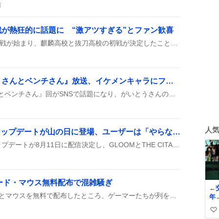
前
が熱狂的に話題に “激アツすぎる”とファン歓喜
にじさんじ甲子園2026の本戦が始まり、麒麟高校と抜刀高校の初戦が決定したことがファンの間で大きく取り上げられ、視聴パーティや対戦ビュー作成が盛んに行われている。
アンパンマン『がいとうさんとベンチさん』放送、イケメンキャラにファン歓喜
本日放送の『がいとうさんとベンチさん』回がSNSで話題になり、がいとうさんのイケメン姿やベンチさんの登場が多くのファンに称賛され、神回とまで評されている。
人
「PEAK」最後の大型アップデートが山の日に登場、ユーザーは「やらなきゃ！」と期待感炸裂
『PEAK』の最後の大型アップデートが8月11日に配信決定し、GLOOMとTHE CITADELの新バイオームが登場、さらに50％オフのセールが同時に始まると話題になっている。
ード・マウス無料配布で混雑騒ぎ
←交際
MDL秋葉原店がキーボードとマウスを無料で配布したところ、ゲーマーたちが列を作り、現場は大勢で混雑した。警察も様子を見に来るほどの混乱が見られ、整理券なしの先着方式が話題となり、「無償配布が過剰だ」という声がSNSで上がった。
年
い