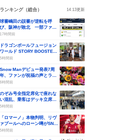
ランキング（総合）
14:13
更新
球審嶋田の誤審が逆転を呼
び、阪神が敗北 一部ファン
からは批判の声も
17時間前
ドラゴンボールフュージョン
ワールド STORY BOOSTER
01」発売、予約完売で店頭販
5時間前
売なしにファンが大騒ぎ
Snow Manデビュー発表7周
年、ファンが祝福の声とライ
ブ配信で盛り上がる
6時間前
のぞみ号全指定席化で座れな
い混乱、乗客はデッキ立席や
ひかり号自由席へ奔る
5時間前
「ロマーノ」本物判明、リヴ
ァプールへのローン噂がSNS
で話題に
5時間前