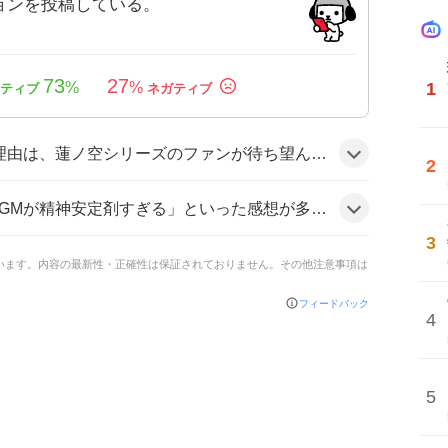
ョンを投稿している。
73
27
1
%
%
公開されたことと、感動的なストーリーや音楽が視聴者の期待に応えたためとみられる。SNSでのリアルタイム感想が拡散し、話題が加速したようだ。
2
せられ、「最高」「感動した」などのポジティブな声が目立つ。ファン同士で「感動」「興奮」の雰囲気が広がっている様子だ。
3
ています。内容の最新性・正確性は保証されておりません。その他注意事項は
フィードバック
4
5