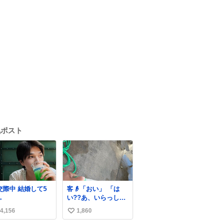
気ポスト
中 結婚して5
客👴「おい」 「は
→
い??あ、いらっしゃ
いませ」 👴「さっき
4,156
1,860
い
からずっと水出しっ