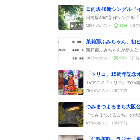
126
件のポスト
92
%
14時
0:29
茉莉那ふみちゃん、初
182
件のポスト
95
%
1日前
「トリコ」15周年記念
75
件のポスト
20時間前
67
件のポスト
16時間前
「仁科美咲」ラジオ「