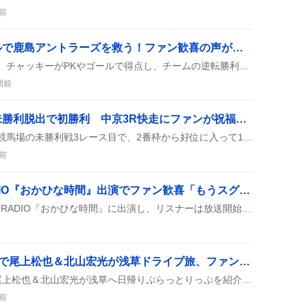
前
チャッキー、逆転ゴールで鹿島アントラーズを救う！ファン歓喜の声が止まらない
鹿島アントラーズの試合で、チャッキーがPKやゴールで得点し、チームの逆転勝利に大きく貢献したとSNSで盛り上がっているよ。
間前
ピョイットハレルヤ、未勝利脱出で初勝利 中京3R快走にファンが祝福の声を連発
ピョイットハレルヤが中京競馬場の未勝利戦3レース目で、2番枠から好位に入って1400mを逃げ切り、単勝6.6倍で初勝利を飾ったんだって！ファンは「やったー」「おめでとう」って大盛り上がりで、馬券外した人は「悔しい」ってツイートしてるみたい。
前
岡本姫奈、TOKAI RADIO『おかひな時間』出演でファン歓喜「もうスグ始まる」
岡本姫奈が8月8日のTOKAI RADIO『おかひな時間』に出演し、リスナーは放送開始を待ちわびながら、アクセサリー紛失やネックレスのラッキーアイテム話題で盛り上がり、福岡公演への期待も語られた。
『土曜はナニする！?』で尾上松也＆北山宏光が浅草ドライブ旅、ファンは「めちゃくちゃ楽しめた」
『土曜はナニする！?』で尾上松也＆北山宏光が浅草へ日帰りぷらっとりっぷを紹介し、ドライブや食事、観光を楽しむ様子が放送された。ファンは「デートみたい」と盛り上がっている。
前