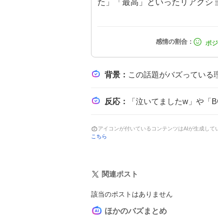
た」「最高」といったリアクシ
背景
：
この話題がバズっている理由は、蓮ノ空シリーズのファンが待ち望んでいた映画がついに
反応
：
「泣いてましたw」や「BGMが精神安定剤すぎる」といった感想が多数寄
アイコンが付いているコンテンツはAIが生成し
こちら
関連ポスト
該当のポストはありません
ほかのバズまとめ