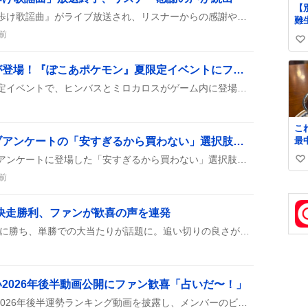
【
仁科美咲が司会を務めた『歩け歌謡曲』がライブ放送され、リスナーからの感謝や応援の声が多数寄せられ、エンディングまで盛り上がりを見せた。
難
れ
前
い
の
ッ
い
ヒンバスとミロカロスが登場！『ぽこあポケモン』夏限定イベントにファン歓喜
さ
ね
た
『ぽこあポケモン』の夏限定イベントで、ヒンバスとミロカロスがゲーム内に登場し、街で出会えるようになったとプレイヤーが報告している。イベントは8月13日から始まり、期間中は特別なクエストや報酬も用意されている。
数
こ
最
アソビストア音楽ライブアンケートの「安すぎるから買わない」選択肢にユーザーが戸惑い
私
アソビストアの音楽ライブアンケートに登場した「安すぎるから買わない」選択肢がユーザーの間で話題となり、価格が安いほど買いたくなるという常識と合わないとして、一部のツイートで「意味がわからない」「買わないはありえない」などの声が上がっています。
い
奪
写
前
い
ね
数
快走勝利、ファンが歓喜の声を連発
コラリオンが新潟3Rで見事に勝ち、単勝での大当たりが話題に。追い切りの良さがそのままレースに活かされ、ファンからは「快走」「強い」などの声が上がっている。
占い2026年後半動画公開にファン歓喜「占いだ〜！」
SixTONESが数秘術占いの2026年後半運勢ランキング動画を披露し、メンバーのビジュや占い結果が話題に。ファンは「占いだ〜！」「甘えん坊さん♡」と盛り上がっている。