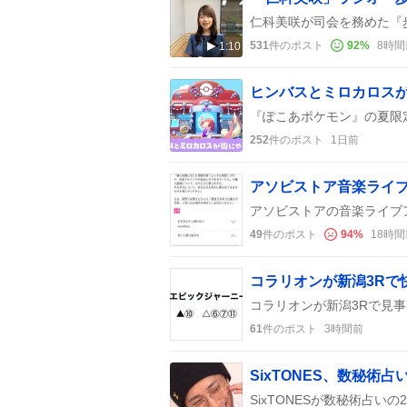
531
件のポスト
92
%
8時間
1:10
252
件のポスト
1日前
49
件のポスト
94
%
18時間
コラリオンが新潟3Rで
61
件のポスト
3時間前
SixTONES、数秘術