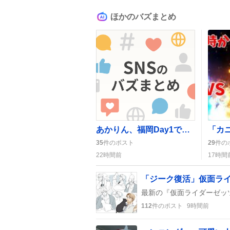
ほかのバズまとめ
あかりん、福岡Day1で『命の色』を熱演 号泣シーンにファン歓喜
35
件のポスト
29
件の
22時間前
17時間
112
件のポスト
9時間前