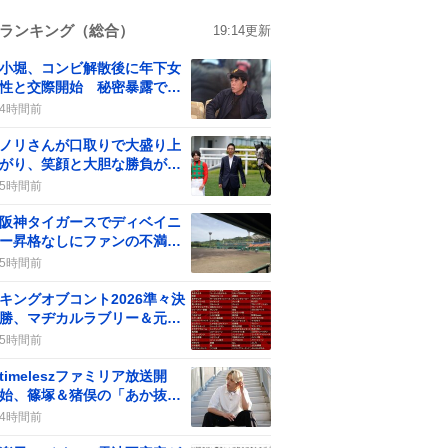
ランキング（総合）
19:14
更新
小堀、コンビ解散後に年下女
性と交際開始 秘密暴露で話
題の『ザ・ノンフィクショ
4時間前
ン』放送
ノリさんが口取りで大盛り上
がり、笑顔と大胆な勝負が話
題に
5時間前
阪神タイガースでディベイニ
ー昇格なしにファンの不満が
広がる、木浪が続投
5時間前
キングオブコント2026準々決
勝、マヂカルラブリー＆元天
竺鼠出場で期待高まる
5時間前
timeleszファミリア放送開
始、篠塚＆猪俣の「あか抜
け」企画にファン歓喜「可愛
4時間前
い」「刺さった」