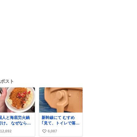
気ポスト
国人と海底労火鍋
新幹線にて むすめ
行け。 なぜならえ
｢見て、トイレで落ち
い調合して美味し
込んでる人｣ それに
12,692
6,087
い
ぎる ソースを作っ
しか見えなくなった