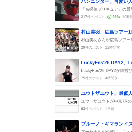
ハンニンダー、可愛い人
217
件のポスト
96
%
10時
29
件のポスト
22時間前
0:32
75
件のポスト
4時間前
ユウトザユウト、最低人
63
件のポスト
1日前