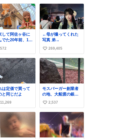
くれるから。
どうしてくれるんだ
い
ね
数
京して阿佐ヶ谷に
←母が撮ってくれた
んでた20年前、19
写真 弟→
の時から毎年参加
572
269,405
い
てるお祭りなので
っても感慨深いで
い
。うれしーーー！
ね
っていただいた方
数
当にありがとう。
れは定価で買って
モスバーガー創業者
のと同じだよ
の地、大船渡の銀の
モスバーガーに一
11,269
2,537
い
礼。
い
ね
数