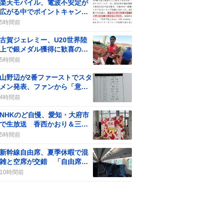
楽天モバイル、電波不安定が
広がる中でポイントキャンペ
ーンが話題に
5時間前
古賀ジェレミー、U20世界陸
上で銀メダル獲得に歓喜の声
が広がる
5時間前
山野辺が2番ファーストでスタ
メン発表、ファンから「意味
不明」や「笑える」といった
4時間前
声が一部で上がっている
NHKのど自慢、愛知・大府市
で生放送 香西かおり＆三山
ひろしが登場でファン歓喜
5時間前
新幹線自由席、夏季休暇で混
雑と空席が交錯 「自由席す
かすか」「ガラガラやんね」
10時間前