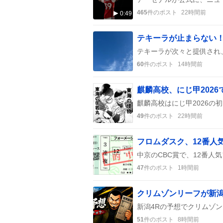
465
件のポスト
22時間前
0:49
60
件のポスト
14時間前
麒麟高校、にじ甲202
49
件のポスト
22時間前
フロムダスク、12番人
47
件のポスト
1時間前
クリムゾンリーフが新潟
51
件のポスト
8時間前