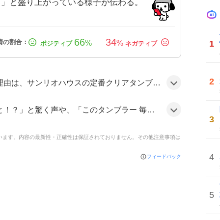
！」と盛り上がっている様子が伝わる。
66
34
1
%
%
2
く売り切れ状態だったことと、人気キャラ・タイニーチャムの新デザインが加わったことで、ファンの期待感が高まったためとみられる。
イニーチャム買おう」と欲求を語る投稿が多数。「サンリオハウスのタンブラーってあれ漏れないの…？」と疑問を投げかける声も見られ、全体的に期待と好奇心が高まっている雰囲気だ。
3
ています。内容の最新性・正確性は保証されておりません。その他注意事項は
4
フィードバック
5