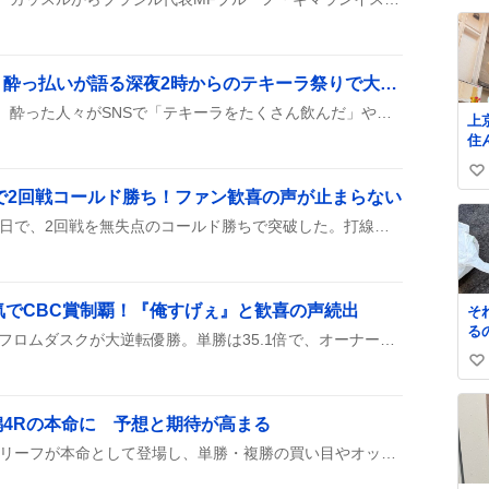
て
い
ね
数
テキーラが止まらない！酔っ払いが語る深夜2時からのテキーラ祭りで大盛り上がり
テキーラが次々と提供され、酔った人々がSNSで「テキーラをたくさん飲んだ」や「テキーラ祭りで盛り上がった」と語っている様子が広がっている。飲み過ぎで体調が崩れたという投稿も見受けられる。
上
住
歳
い
し
6で2回戦コールド勝ち！ファン歓喜の声が止まらない
と
い
す
ね
麒麟高校はにじ甲2026の初日で、2回戦を無失点のコールド勝ちで突破した。打線が次々にヒットを重ね、投手陣も完封に近いピッチングを見せ、観戦者からは「強すぎる」「めっちゃ面白かった」などの声が上がっている。さらに、監督の宇佐美さんへの称賛も多く、次の試合への期待が高まっている。
作
数
本
気でCBC賞制覇！『俺すげぇ』と歓喜の声続出
そ
る
中京のCBC賞で、12番人気フロムダスクが大逆転優勝。単勝は35.1倍で、オーナー藤田晋と騎手中井裕二にとって初の重賞勝利となり、ファンの間で「俺すげぇ」や「大穴ありがとう」などの歓声が上がっている。
い
い
ね
4Rの本命に 予想と期待が高まる
数
新潟4Rの予想でクリムゾンリーフが本命として登場し、単勝・複勝の買い目やオッズが話題になっている。馬連や三連複でも頻繁に取り上げられ、期待の声が高まっている様子が投稿から伺える。