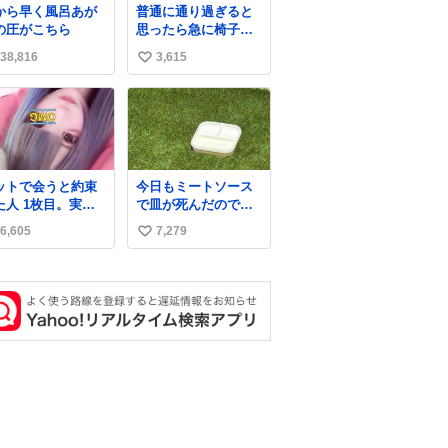
から早く風呂あが
普通に通り過ぎると
の圧がこちら
思ったら急に椅子ガ
ッって来てビビっ
38,816
3,615
い
た。そんでまじいい
匂い。← #超特急
い
_ESCORT
ね
数
ットで会うと約束
今日もミートソース
た人 1枚目。実際
で皿が死んだので、
た人2枚目
天日干しをしていま
6,605
7,279
い
す🍝 ありがとう先人
の知恵
い
ね
数