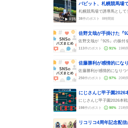
バビット、札幌競馬場
38
件のポスト
8時間前
0:15
佐野文哉が手掛けた『9
113
件のポスト
91
%
19時
250
件のポスト
97
%
20時
198
件のポスト
90
%
21時
リコリコ4周年記念配