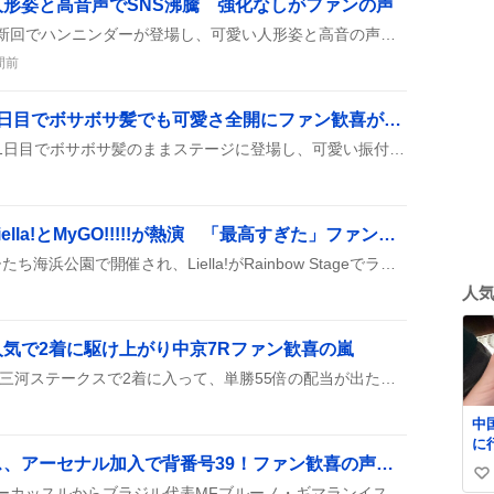
形姿と高音声でSNS沸騰 強化なしがファンの声
『名探偵プリキュア』の最新回でハンニンダーが登場し、可愛い人形姿と高音の声が話題に。従来通りの能力で、特に新しい強化は見られないという声が多く上がっている。
間前
村山美羽、広島ツアー1日目でボサボサ髪でも可愛さ全開にファン歓喜が話題に
村山美羽さんが広島ツアー1日目でボサボサ髪のままステージに登場し、可愛い振付と笑顔でファンを魅了した。ライブ後もSNSで「可愛すぎる」「最高」などのコメントが続出し、盛り上がりを見せている。
LuckyFes'26 DAY2、Liella!とMyGO!!!!!が熱演 「最高すぎた」ファン熱狂
LuckyFes'26 DAY2が国営ひたち海浜公園で開催され、Liella!がRainbow Stageでライブを披露し、MyGO!!!!!がWing Stageでステージを行った。全公演はABEMAで無料配信され、ファンから「最高」「暑さに負けず楽しめた」などの声が上がっている。
人
気で2着に駆け上がり中京7Rファン歓喜の嵐
ユウトザユウトが中京7Rの三河ステークスで2着に入って、単勝55倍の配当が出たことがSNSで大きく取り上げられ、ファンから「ありがとう！」や「キター！！！！」といった歓声が上がっている。
中
に
ブルーノ・ギマランイス、アーセナル加入で背番号39！ファン歓喜の声『ようこそ！』
ぐ
い
す
アーセナルが公式に、ニューカッスルからブラジル代表MFブルーノ・ギマランイスを獲得したと発表。移籍金は約159億円、4年契約で背番号は39に決まった。中盤の強化が期待されている。