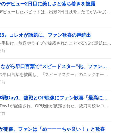
でのデビュー2日目に美しさと落ち着きを披露
札幌競馬場で誘導馬としてデビューしたバビットは、出勤2日目以降、たてがみや尻尾が光に映えて美しいと称賛され、後方誘導や待機中の落ち着いた姿が複数の投稿で紹介されている。ファンからは『めちゃくちゃ美しく そして 大人しかった』といったコメントも多数寄せられ、今後の活躍が期待されている。
25』コレオが話題に、ファン歓喜の声続出
佐野文哉が『925』の振付を手掛け、放送やライブで披露されたことがSNSで話題になり、ファンからは「文哉くんのコレオ最高」や「もう一度見たい」などのリアクションが多数寄せられている。
間前
佐藤勝利が感情的になりながら早口言葉で“スピードスター”化、ファンが意味を追問し盛り上がり
佐藤勝利が感情的になりつつ早口言葉を披露し、『スピードスター』のニックネームがSNSで広がり、ファンが意味を尋ねながら盛り上がっている様子が見られる。
間前
にじさんじ甲子園2026本戦Day1、熱戦とOP映像にファン歓喜「最高に楽しかった」
にじさんじ甲子園2026本戦Day1が配信され、OP映像が披露された。抜刀高校やロイヤルナイツなどが熱戦を繰り広げ、ファンは「最高に楽しかった」「勝利だ」などと歓喜しながら観戦した。
間前
信が開催、ファンは「めーーーちゃ良い！」と歓喜