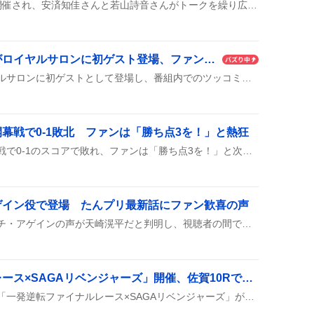
リコリコ4周年記念配信が開催され、安済知佳さんと若山詩音さんがトークを繰り広げ、コラボ情報やグッズが次々と紹介された。新作アニメ情報は出なかったものの、ファンは盛り上がった様子。
「きしたかの」コンビがロイヤルサロンに初ゲスト登場、ファンが歓喜
きしたかのコンビがロイヤルサロンに初ゲストとして登場し、番組内でのツッコミやトークが大盛り上がり。舘様にビッグサンダー喝Tシャツがプレゼントされたことも話題に。
幕戦で0-1敗北 ファンは「勝ち点3を！」と熱狂
アルビレックス新潟は開幕戦で0-1のスコアで敗れ、ファンは「勝ち点3を！」と次戦への意気込みを語り、スタジアムや配信での応援が盛り上がった様子が見られた。
ゲイン役で登場 たんプリ最新話にファン歓喜の声
たんプリの最新話で、デッチ・アゲインの声が天崎滉平だと判明し、視聴者の間で「天崎さんきちゃぁぁぁ！」と歓声が上がり、次回や映画のゲスト声優情報に期待が高まっている。
「一発逆転ファイナルレース×SAGAリベンジャーズ」開催、佐賀10Rで予想熱狂
8月8日、佐賀競馬の10Rで「一発逆転ファイナルレース×SAGAリベンジャーズ」が開催された。高知ファイナルとコラボした記者選抜レースで、無料予想や穴馬情報がSNSにあふれ、ファンが「メッチャ当たる」や「一撃狙い」などと盛り上がっていた。熱い応援コメントが続き、レース前の期待感が高まっていた。