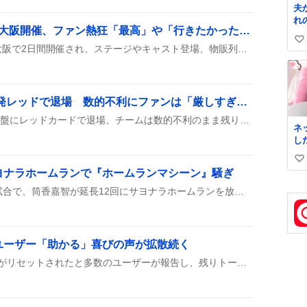
夫
れ
グラブルEXフェス2026大阪開催、ファン熱狂「最高」や「行きたかった」声続出
い
グラブルEXフェス2026が大阪で2日間開催され、ステージやキャスト登場、物販列の混雑、チケット譲渡の呼びかけが行われた様子が投稿に映し出されている。
い
ね
数
FC東京、橋本健人が一発レッドで退場 数的不利にファンは「厳しすぎる」
FC東京の橋本健人が試合序盤にレッドカードで退場、チームは数的不利のまま残り時間を戦うことに。
ネ
し
来
い
ヨナラホームランで『ホームランマシーン』騒ぎ
い
横浜DeNAベイスターズの試合で、筒香嘉智が延長12回にサヨナラホームランを放ち、チームを勝利に導いた。投手の馬場も好投し、観客は大歓声で沸いた。
ね
数
、ユーザー「助かる」喜びの声が拡散続く
8月9日、Codexの利用上限がリセットされたと多数のユーザーが報告し、残りトークンが少なくても「リセットされた」「助かる」などと喜びの声が上がっている。中にはリセットのタイミングが予想外で戸惑う声や、リセット券の有無に関する質問も見受けられ、利用計画を見直す動きが広がっている。