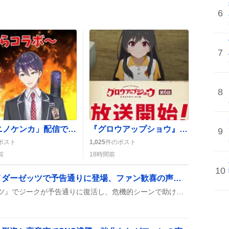
6
7
8
「カニノケンカ」配信でいちごちゃんとコラボ決定、ファンは「うおおおお！」と歓喜
『グロウアップショウ』第6話放送、ミッチャー新登場でファン歓喜と次回期待の声が広がる
9
ポスト
1,025
件のポスト
前
18時間前
10
「ジーク復活」仮面ライダーゼッツで予告通りに登場、ファン歓喜の声続出
最新の『仮面ライダーゼッツ』でジークが予告通りに復活し、危機的シーンで助けに登場したことがSNSで話題に。ファンは「最高のタイミング」や「かっこいい」と歓声を上げている。