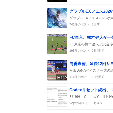
741
件のポスト
1日前
105
件のポスト
23時間前
筒香嘉智、延長12回サ
118
件のポスト
20時間前
1:15
Codexリセット続出
52
件のポスト
13時間前