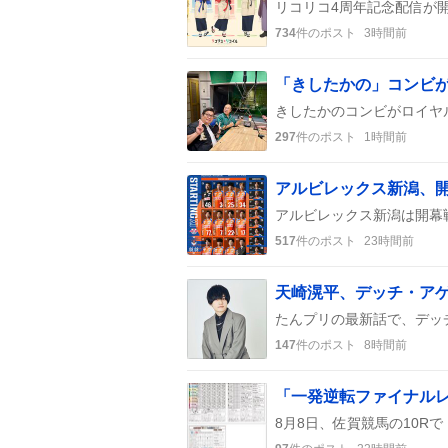
734
件のポスト
3時間前
297
件のポスト
1時間前
アルビレックス新潟、開
517
件のポスト
23時間前
天崎滉平、デッチ・ア
147
件のポスト
8時間前