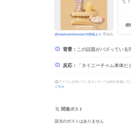
て
@
mashsanriohouse
のX投稿より
報告
背景
：
この話題がバズっている理由は、サンリオハウスの定番クリアタンブラーが長ら
反応
：
「タイニーチャム単体だと！？」と驚く声や、「このタンブラー 毎日使ってて1個じゃ足りないから クロミとタ
アイコンが付いているコンテンツはAIが生成し
こちら
関連ポスト
該当のポストはありません