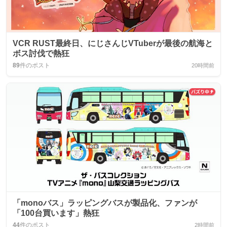
VCR RUST最終日、にじさんじVTuberが最後の航海と
ボス討伐で熱狂
89
件のポスト
20時間前
「monoバス」ラッピングバスが製品化、ファンが
「100台買います」熱狂
44
件のポスト
2時間前