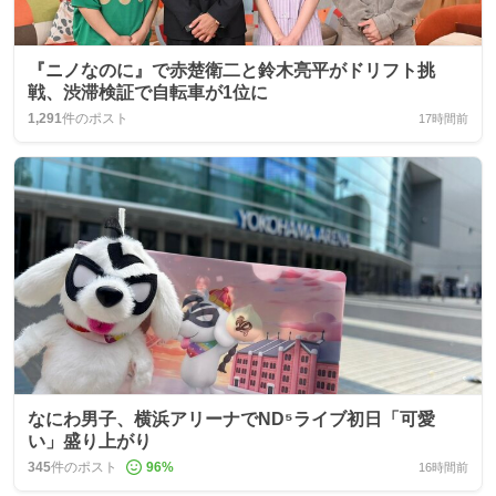
『ニノなのに』で赤楚衛二と鈴木亮平がドリフト挑
戦、渋滞検証で自転車が1位に
1,291
件のポスト
17時間前
なにわ男子、横浜アリーナでND⁵ライブ初日「可愛
い」盛り上がり
345
件のポスト
96
%
16時間前