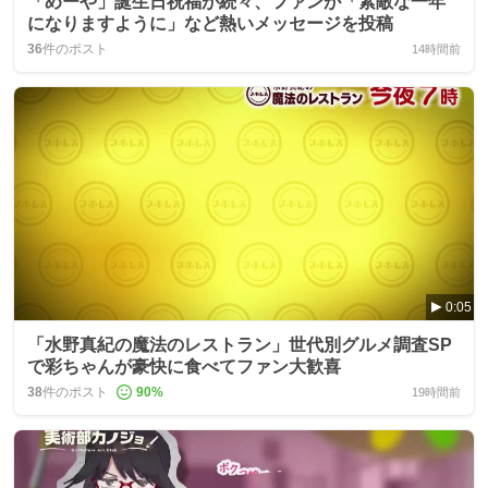
「めーや」誕生日祝福が続々、ファンが「素敵な一年
になりますように」など熱いメッセージを投稿
36
件のポスト
14時間前
0:05
「水野真紀の魔法のレストラン」世代別グルメ調査SP
で彩ちゃんが豪快に食べてファン大歓喜
38
件のポスト
90
%
19時間前