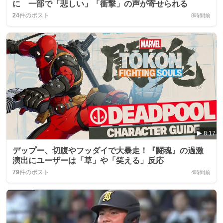
に 一部で「悲しい」「衝撃」の声が寄せられる
24
件のポスト
8時間前
8:17
デップー、切腹やフッダイで大暴走！『闘魂』の過激
演出にユーザーは「草」や「笑える」反応
79
件のポスト
4時間前