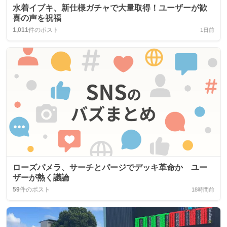
水着イブキ、新仕様ガチャで大量取得！ユーザーが歓
喜の声を祝福
1,011
件のポスト
1日前
ローズパメラ、サーチとパージでデッキ革命か ユー
ザーが熱く議論
59
件のポスト
18時間前