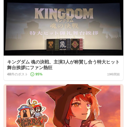
キングダム 魂の決戦、主演3人が称賛し合う特大ヒット
舞台挨拶にファン熱狂
48
件のポスト
95
%
19時間前