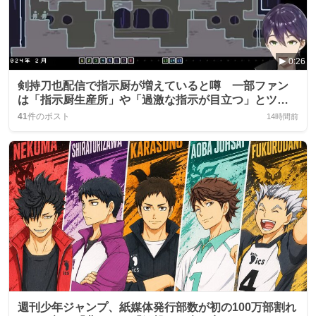
0:26
剣持刀也配信で指示厨が増えていると噂 一部ファン
は「指示厨生産所」や「過激な指示が目立つ」とツイ
ート
41
件のポスト
14時間前
週刊少年ジャンプ、紙媒体発行部数が初の100万部割れ