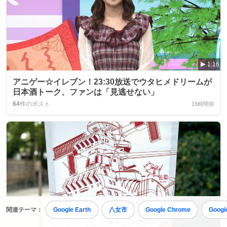
1:16
アニゲー☆イレブン！23:30放送でウタヒメドリームが
日本酒トーク、ファンは「見逃せない」
64
件のポスト
15時間前
関連テーマ：
Google Earth
八女市
Google Chrome
Googl