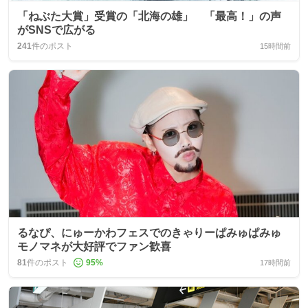
「ねぶた大賞」受賞の「北海の雄」 「最高！」の声
がSNSで広がる
241
件のポスト
15時間前
るなぴ、にゅーかわフェスでのきゃりーぱみゅぱみゅ
モノマネが大好評でファン歓喜
81
件のポスト
95
%
17時間前