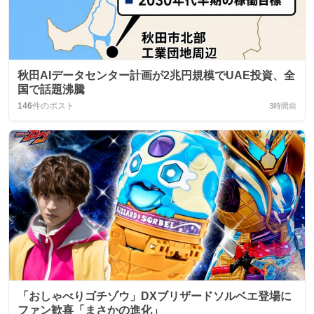
秋田AIデータセンター計画が2兆円規模でUAE投資、全
国で話題沸騰
146
件のポスト
3時間前
「おしゃべりゴチゾウ」DXブリザードソルベエ登場に
ファン歓喜「まさかの進化」