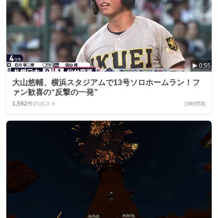
0:55
大山悠輔、横浜スタジアムで13号ソロホームラン！フ
ァン歓喜の“反撃の一発”
1,592
件のポスト
19時間前