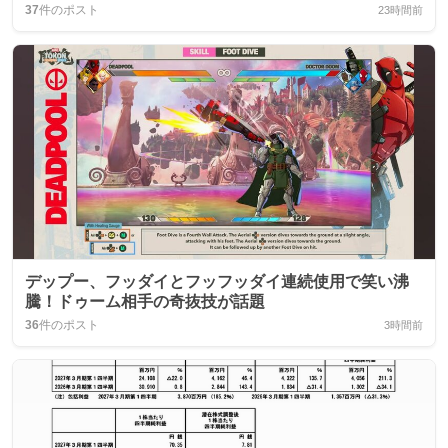
37
件のポスト
23時間前
デップー、フッダイとフッフッダイ連続使用で笑い沸
騰！ドゥーム相手の奇抜技が話題
36
件のポスト
3時間前