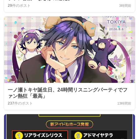
29
件のポスト
3時間前
一ノ瀬トキヤ誕生日、24時間リスニングパーティでフ
ァン熱狂「最高」
237
件のポスト
13時間前