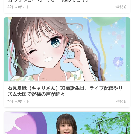
49
件のポスト
18時間前
石原夏織（キャリさん）33歳誕生日、ライブ配信やリ
ズム天国で祝福の声が続々
53
件のポスト
15時間前