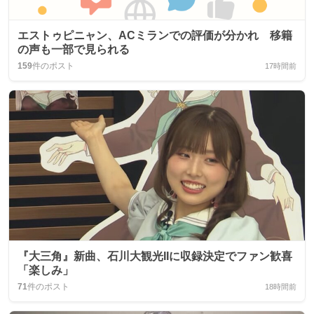
エストゥピニャン、ACミランでの評価が分かれ 移籍
の声も一部で見られる
159
件のポスト
17時間前
『大三角』新曲、石川大観光IIに収録決定でファン歓喜
「楽しみ」
71
件のポスト
18時間前