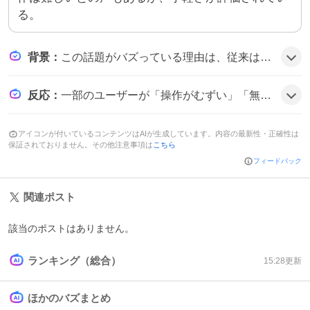
る。
背景
：
この話題がバズっている理由は、従来はデスクトップ版のみで提供されていたフライトシミュレーターが、Webブラウザだけで利用できるようになり、インストール不要・無料というハードルの低さが多くのユーザーの関心を引いたことにある。
反応
：
一部のユーザーが「操作がむずい」「無料で試せるのが嬉しい」「ブラウザだけで飛べるのはすごい」とコメントし、操作難易度への戸惑いとして「ぐるぐる回ってしまう」などの声も見られる。
アイコンが付いているコンテンツはAIが生成しています。内容の最新性・正確性は
保証されておりません。その他注意事項は
こちら
フィードバック
関連ポスト
該当のポストはありません。
ランキング（総合）
15:28
更新
ほかのバズまとめ