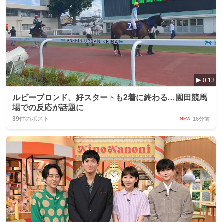
0:13
ルビーブロンド、好スタートも2着に終わる…園田競馬
場での反応が話題に
39
件のポスト
16分前
NEW