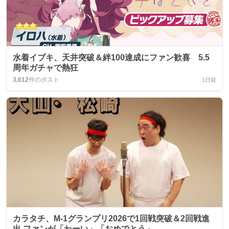
水着イブキ、天井突破＆絆100達成にファン歓喜 5.5
周年ガチャで熱狂
3,612
件のポスト
1日前
カラタチ、M-1グランプリ2026で1回戦突破＆2回戦進
出 ファンが「わーい」「おめでとう」