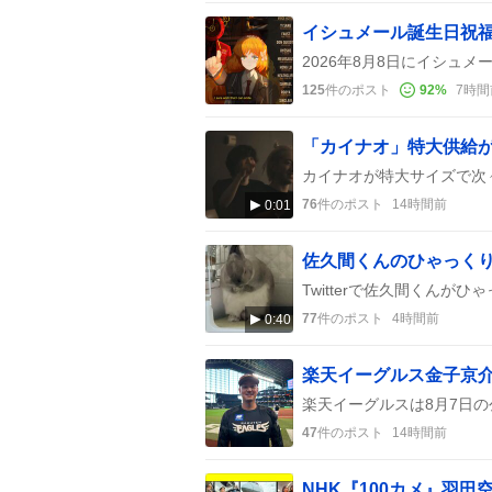
イシュメール誕生日祝
125
件のポスト
92
%
7時間
「カイナオ」特大供給
76
件のポスト
14時間前
0:01
佐久間くんのひゃっく
77
件のポスト
4時間前
0:40
47
件のポスト
14時間前
NHK『100カメ』羽