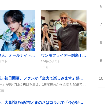
6
7
8
中島健人、オールナイトニッポン初パーソナリティ決定にファン歓喜「やったー」
ワンモフライデー到来！金曜朝の放送とパジャマパーティーズがリスナーを沸かせる
9
ポスト
154
件のポスト
1日前
10
「夢のポップスター公演」初日開幕、ファンが「全力で楽しみます」熱狂的な反応
AKB48の『夢のポップスター』が8月7日に初日を迎え、18時30分から会場と配信で同時開催されたことがファンの投稿で盛んにシェアされ、熱い応援の声が上がっている。
間前
『アストラルパーティー』大量詫び石配布とまのさばコラボで「今が始め時」熱狂