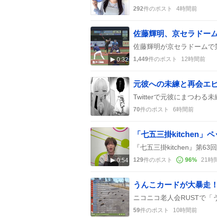
292
件のポスト
4時間前
1,449
件のポスト
12時間前
0:32
元彼への未練と再会エピソ
70
件のポスト
6時間前
129
件のポスト
96
%
21時
0:54
うんこカードが大暴走！
59
件のポスト
10時間前