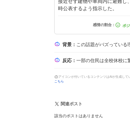
接近せず建物や車両内に避難し、
時公表するよう指示した。
背景
：
この話題がバズっている理由は、都市部でのクマ出没という異例の事態が市民の日常生活に直結し、全校休校という
反応
：
一部の住民は全校休校に驚きを示し、クマの出没に対して不安の声が上が
アイコンが付いているコンテンツはAIが生成し
こちら
関連ポスト
該当のポストはありません