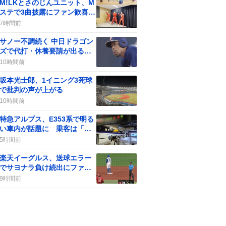
M!LKとさのじんユニット、M
ステで3曲披露にファン歓喜が
話題に
7時間前
サノー不調続く 中日ドラゴン
ズで代打・休養要請が出る、
一部のファンの声が分かれる
10時間前
坂本光士郎、1イニング3死球
で批判の声が上がる
10時間前
特急アルプス、E353系で明る
い車内が話題に 乗客は「快
適」や「灯りがすごい」と歓
5時間前
喜
楽天イーグルス、送球エラー
でサヨナラ負け続出にファン
「むほー」感嘆
9時間前