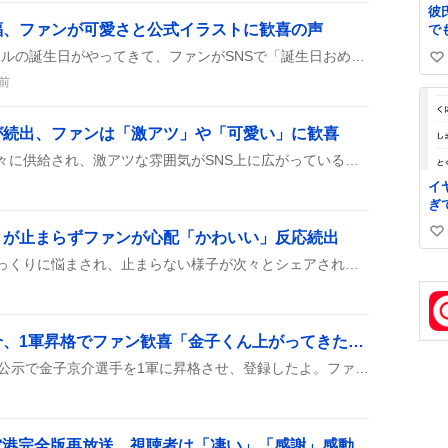
彼
福、ファンが可愛さと公式イラストに歓喜の声
で
い
2026年8月8日にイシュメールの誕生日がやってきて、ファンがSNSで「誕生日おめでとう」やハッシュタグを添えて祝福メッセージやイラストを次々に投稿した。
い
っ
前
る
い
で
ね
あ
数
が続出、ファンは「激アツ」や「可愛い」に歓喜
か
カイナオが特大サイズで次々に供給され、激アツな雰囲気がSNS上に広がっている。poppinとのコラボ投稿も多く、ファンは「可愛い」や「眩しい」などのリアクションを連発している。
イ
ぎ
き
りが止まらずファンが心配「かわいい」反応続出
い
の
い
Twitterで佐久間くんがひゃっくりに悩まされ、止まらない様子が次々とシェアされている。深夜まで続くことや、止めるコツを探す声が多く、ファンは「かわいい」や「早く止まってほしい」とリアクションしている。
ね
数
楽天イーグルス金子京介、1軍昇格でファン歓喜「金子くん上がってきた！」
楽天イーグルスは8月7日の公示で金子京介選手を1軍に昇格させ、登録したよ。ファンは「金子くん上がってきた！」とワクワクしながら期待しているみたい。
田空港完全版再放送、視聴者は「凄い」「感謝」感動