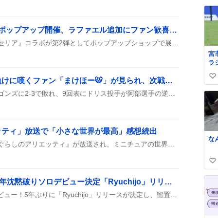
い
ね
数
「オペラセリア」第2弾ポップアップ開催、ラファエル追加にファン歓喜の声
ミリオンライブの『オペラセリア』コラボが第2弾としてポップアップショップで展開され、ラファエルやクララといった新キャラが追加されたことが多数の投稿で報告され、ファンの期待が高まっている様子がうかがえる。さらに、PRカードやグッズの供給増加も噂され、イベントへの関心が急速に拡大している。多くのユーザーが「ありがとうコトブキヤ」や「ワクワク」といった感想を投稿し、盛り上がりが見られる。
宮
ラ
の
阪神タイガース、逆転負けに嘆くファン「まけほー🐯」が見られ、次戦への期待も
い
し
至
い
阪神タイガースは中日ドラゴンズに2‑3で敗れ、9回表にドリス投手が阿部選手の逆転タイムリーを受けて逆転負け。才木投手は8回まで完投し好投したが、結果は残念なものとなった。
見
ね
が
数
🥹
ッティ」放送で「小さな世界が最高」感想続出
な
金曜ロードショーで『借りぐらしのアリエッティ』が放送され、ミニチュアの世界や翔とアリエッティの関係が話題になり、同時視聴バッジ取得者が続出した。視聴者は「小さな世界が最高」「感動した」などのコメントを寄せ、作品の細部まで語り合った。さらに、ジブリパークの展示や関連グッズの話題も広がり、ファン同士の交流が活発になった。
い
い
舐達麻のG PLANTS、5年沈黙破りソロデビュー決定「Ryuchijo」リリースへ
ね
G PLANTSがついにソロデビュー！5年ぶりに「Ryuchijo」リリースが決定し、留置所で書いたリリックが披露された。新曲は8月14日に配信開始で、元気な姿が話題になっている。ファンは「待ってたぞ！」と歓喜している。
数