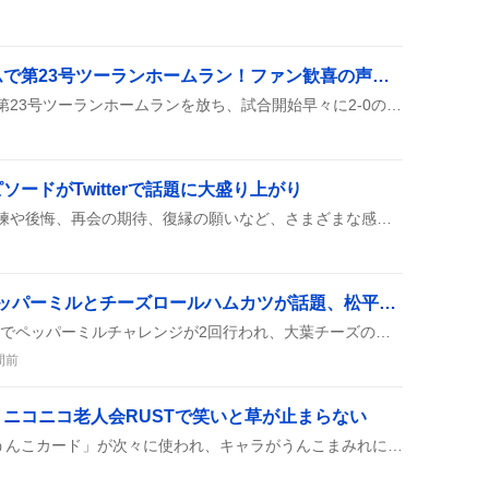
佐藤輝明、京セラドームで第23号ツーランホームラン！ファン歓喜の声が止まらない
佐藤輝明が京セラドームで第23号ツーランホームランを放ち、試合開始早々に2-0の先制点を奪ったんだって！ファンのテンションが上がってる様子が伝わるね。
ードがTwitterで話題に大盛り上がり
Twitterで元彼にまつわる未練や後悔、再会の期待、復縁の願いなど、さまざまな感情がシェアされ、恋の揺れが楽しく語られている様子が見られる。
「七五三掛kitchen」ペッパーミルとチーズロールハムカツが話題、松平健のTJポーズに歓喜
『七五三掛kitchen』第63回でペッパーミルチャレンジが2回行われ、大葉チーズのロールハムカツが登場。松平健さんがTJポーズを披露し、しめちゃんのエプロン姿も注目を集めたみたいです。
間前
ニコニコ老人会RUSTで笑いと草が止まらない
ニコニコ老人会RUSTで「うんこカード」が次々に使われ、キャラがうんこまみれになる演出が続出。チャットもうんこで埋め尽くされ、みんなが「笑える」「草」とリアクションしている様子が広がっている。