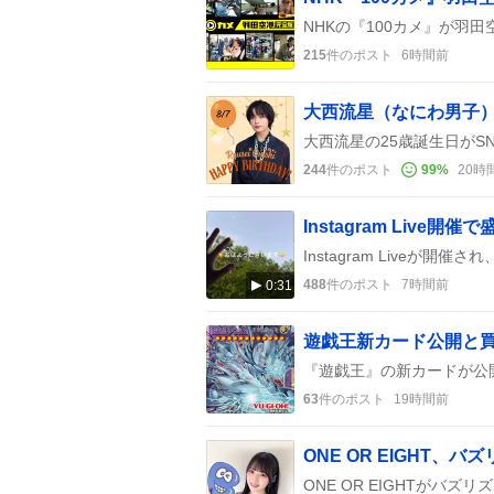
215
件のポスト
6時間前
大西流星（なにわ男子）
244
件のポスト
99
%
20時
Instagram Liv
488
件のポスト
7時間前
0:31
63
件のポスト
19時間前