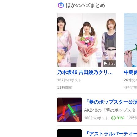
ほかのバズまとめ
1:23
乃木坂46 吉田綾乃クリスティー、最後の『のぎおび』配信に感動の声続出
167
件のポスト
26
件の
11時間前
4時間前
180
件のポスト
91
%
12時