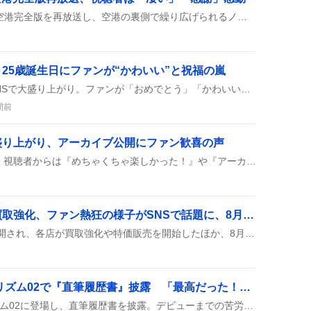
NHKの『100カメ』が羽田空港完全版を再放送し、空港の裏側で繰り広げられるノーショー対応や荷物処理、スタッフの連携プレイを紹介している。
25歳誕生日にファンが“かわいい”と祝福の嵐
大西流星の25歳誕生日がSNSで大盛り上がり。ファンが「おめでとう」「かわいい」などのコメントと共に、誕生日限定グッズやイベント情報をシェアし、祝福の波が広がっている。
間前
e開催で盛り上がり、アーカイブ公開にファン歓喜の声
Instagram Liveが開催され、視聴者からは『めちゃくちゃ楽しかった！』や『アーカイブありがとう』と感謝の声が上がり、見逃した人向けにアーカイブが数日間公開されると案内された。次回の配信予定やコメント募集も併せて告知され、ライブ後も盛り上がりが続いている。
遊戯王新カード公開と買取強化、ファン熱狂の様子がSNSで話題に、8月7日大会情報も同時発表
『遊戯王』の新カードが公開され、各店が買取強化や特価販売を開始したほか、8月7日の公式ランキングデュエル大会が告知され、ファンの期待が高まっている様子が見られる。新カード『神を超えたしもべ－青眼の究極竜』の情報に加え、即日査定や送料無料などの買取サービスが拡充され、同日開催の大会情報も同時に流れ、コミュニティ全体が活気づいている。
ONE OR EIGHT、バズリズム02で『直筆履歴書』披露 「最高だった！」とファン熱狂
ONE OR EIGHTがバズリズム02に登場し、直筆履歴書を披露。デビューまでの苦労やプライベートの裏話を語り、Daokoや青木陽菜と2曲のライブも楽しんだ模様。放送は深夜25:04からで、TVerでも見られた。