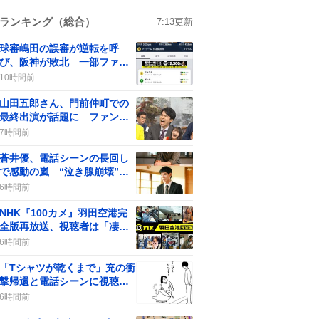
ランキング（総合）
7:13
更新
球審嶋田の誤審が逆転を呼
び、阪神が敗北 一部ファン
からは批判の声も
10時間前
山田五郎さん、門前仲町での
最終出演が話題に ファンは
「必ず観ます」「感謝」
7時間前
蒼井優、電話シーンの長回し
で感動の嵐 “泣き腺崩壊”の
声続出
6時間前
NHK『100カメ』羽田空港完
全版再放送、視聴者は「凄
い」「感謝」感動
6時間前
「Tシャツが乾くまで」充の衝
撃帰還と電話シーンに視聴者
歓喜
6時間前