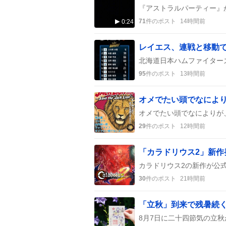
71
件のポスト
14時間前
0:24
95
件のポスト
13時間前
29
件のポスト
12時間前
「カラドリウス2」新
30
件のポスト
21時間前
「立秋」到来で残暑続く