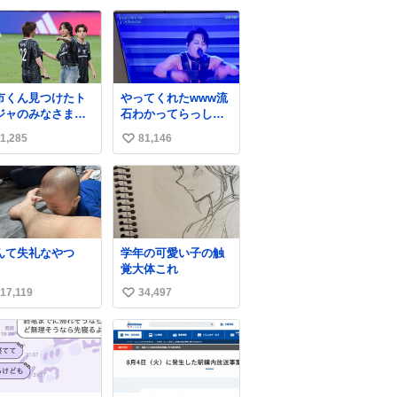
い
ね
数
市くん見つけたト
やってくれたwww流
ジャのみなさまと
石わかってらっしゃ
やりとりが微笑ま
る🤣🤣🤣 #Mステ #西
1,285
81,146
い
かった…マリノス
川貴教
上主義なのでこれ
い
てて一気に好感度
ね
爆上がりました…
数
んて失礼なやつ
学年の可愛い子の触
覚大体これ
17,119
34,497
い
い
ね
数