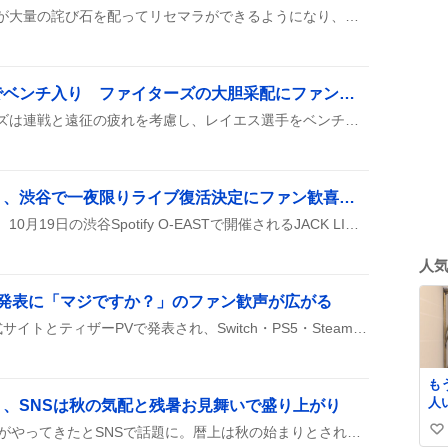
『アストラルパーティー』が大量の詫び石を配ってリセマラができるようになり、まのさばとのコラボが発表されたので、みんな「今が始め時」だと盛り上がっている。
レイエス、連戦と移動でベンチ入り ファイターズの大胆采配にファン歓喜
北海道日本ハムファイターズは連戦と遠征の疲れを考慮し、レイエス選手をベンチ入りさせてスタメンから外した。今日は試合に出ず、休養扱いになったみたい。
オメでたい頭でなにより、渋谷で一夜限りライブ復活決定にファン歓喜「オメでたが復活!!!!!?」
オメでたい頭でなによりが、10月19日の渋谷Spotify O‑EASTで開催されるJACK LION FES 2026に一夜限りで復活ライブを披露することが決定し、ファンの間でワクワクが広がっている。公式からは出演情報と先行チケット販売期間が告知され、SNSでは「オメでたが復活!!!!!」と歓喜の声が続出している。
人
作発表に「マジですか？」のファン歓声が広がる
カラドリウス2の新作が公式サイトとティザーPVで発表され、Switch・PS5・Steam向けにパッケージ版とダウンロード版が用意されることが話題になっている。
も
人
、SNSは秋の気配と残暑お見舞いで盛り上がり
の
8月7日に二十四節気の立秋がやってきたとSNSで話題に。暦上は秋の始まりとされるが、まだ暑さが続くため「残暑お見舞い」や「秋の気配が感じられる」などの投稿が相次ぎ、季節の変わり目を楽しむ声が広がっている。
い