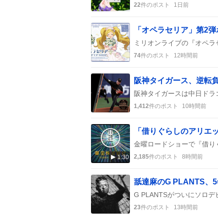
22
件のポスト
1日前
74
件のポスト
12時間前
1,412
件のポスト
10時間前
「借りぐらしのアリエ
2,185
件のポスト
8時間前
1:30
23
件のポスト
13時間前