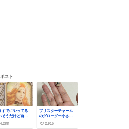
気ポスト
うすでにやってる
ブリスターチャーム
いそうだけど自分
のグローグー小さ過
TLで見かけてない
ぎて今コレ
4,288
2,915
い