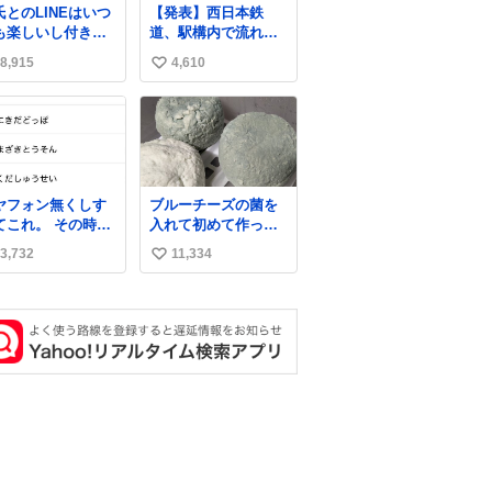
氏とのLINEはいつ
【発表】西日本鉄
も楽しいし付き合
道、駅構内で流れ
たての頃の嬉しか
た“不適切音声”に声
8,915
4,610
い
たLINEは無限にあ
明「被害届も検討」
けど(同棲前は1日
news.livedoor.com/
い
各50通くらい送り
article/detail… 4日に
ね
ってたし)最近嬉し
西鉄福岡（天神）駅
数
ったのはこれ
および薬院駅で発生
した駅構内放送事案
について声明を公表
ヤフォン無くしす
ブルーチーズの菌を
した。「第三者によ
てこれ。 その時好
入れて初めて作って
って駅構内放送設備
だった男のセコム
みたチーズなんだけ
に外部から不正に音
3,732
11,334
い
名前にしてる
ど 本能でちょっとヤ
声が流された可能性
バいと思っちゃう見
い
も含めて確認を実
た目だな
施」と説明した。
ね
数