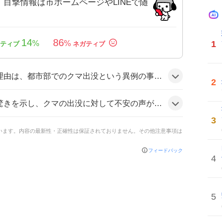
目撃情報は市ホームページやLINEで随
14
86
1
%
%
大規模な影響を及ぼしたことにある。メディアやSNSで情報が拡散され、特にオリオン通りや駅周辺での目撃が話題となり、住民の不安と関心が高まった結果、注目が集まっているとみられる。
2
った。また、冗談交じりのコメントも見られたが、全体としては「安全第一で慎重に行動しよう」という呼びかけが目立った。
3
ています。内容の最新性・正確性は保証されておりません。その他注意事項は
フィードバック
4
5