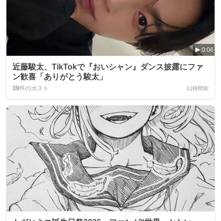
0:06
近藤駿太、TikTokで『おいシャン』ダンス披露にファ
ン歓喜「ありがとう駿太」
39
件のポスト
11時間前