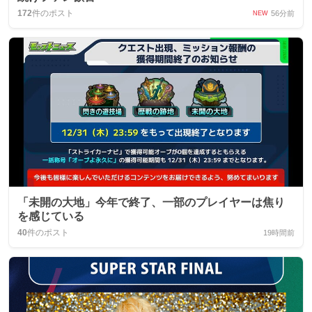
172
件のポスト
56分前
NEW
「未開の大地」今年で終了、一部のプレイヤーは焦り
を感じている
40
件のポスト
19時間前