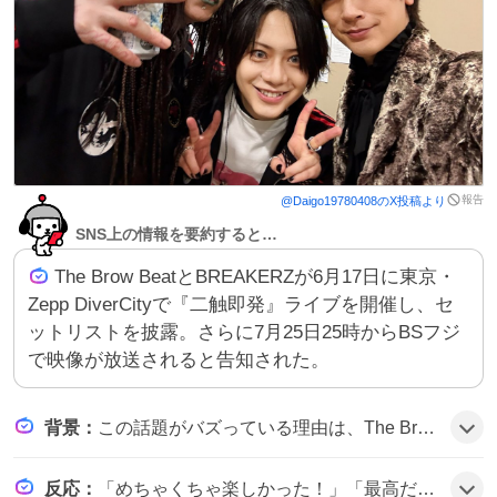
報告
@
Daigo19780408
のX投稿より
SNS上の情報を要約すると…
The Brow BeatとBREAKERZが6月17日に東京・
Zepp DiverCityで『二触即発』ライブを開催し、セ
ットリストを披露。さらに7月25日25時からBSフジ
で映像が放送されると告知された。
背景
：
この話題がバズっている理由は、The Brow BeatとBREAKERZという人気バンド同士が初の2マン対バン『二触即発』で共演し、楽曲やメンバーコールが盛り上がったこと、さらにテレビ放送まで決まったことでファンの期待感が高まったようだ。
反応
：
「めちゃくちゃ楽しかった！」「最高だった！」「またやってほしい！」といった歓声が多数。ライブ映像がBSフジで放送されることに「楽しみ」「嬉しい」などのポジティブなコメントが溢れ、全体的に盛り上がりの雰囲気だ。