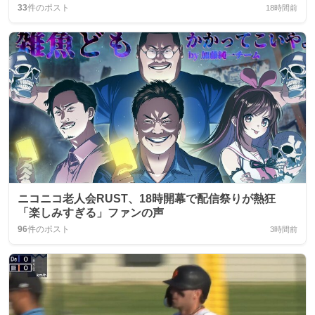
33
件のポスト
18時間前
ニコニコ老人会RUST、18時開幕で配信祭りが熱狂
「楽しみすぎる」ファンの声
96
件のポスト
3時間前