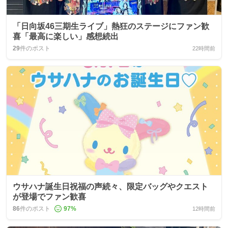
「日向坂46三期生ライブ」熱狂のステージにファン歓
喜「最高に楽しい」感想続出
29
件のポスト
22時間前
ウサハナ誕生日祝福の声続々、限定バッグやクエスト
が登場でファン歓喜
86
件のポスト
97
%
12時間前