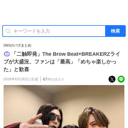
検索
SNSのバズまとめ
「二触即発」The Brow Beat×BREAKERZライ
ブが大盛況、ファンは「最高」「めちゃ楽しかっ
た」と歓喜
67
2026年6月18日
に生成
件のポスト