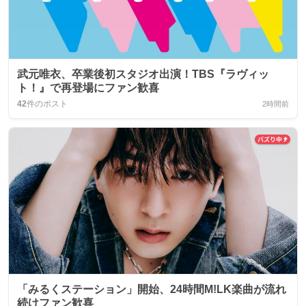
武元唯衣、卒業後初スタジオ出演！TBS『ラヴィッ
ト！』で再登場にファン歓喜
42
件のポスト
2時間前
「みるくステーション」開始、24時間M!LK楽曲が流れ
続けファン歓喜