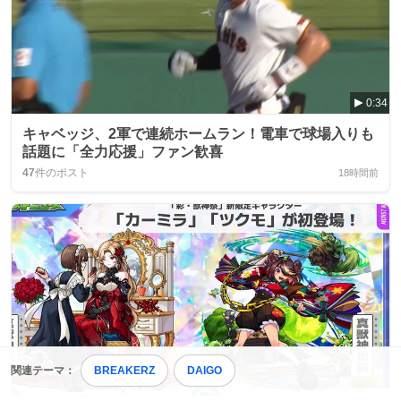
0:34
キャベッジ、2軍で連続ホームラン！電車で球場入りも
話題に「全力応援」ファン歓喜
47
件のポスト
18時間前
関連テーマ：
BREAKERZ
DAIGO