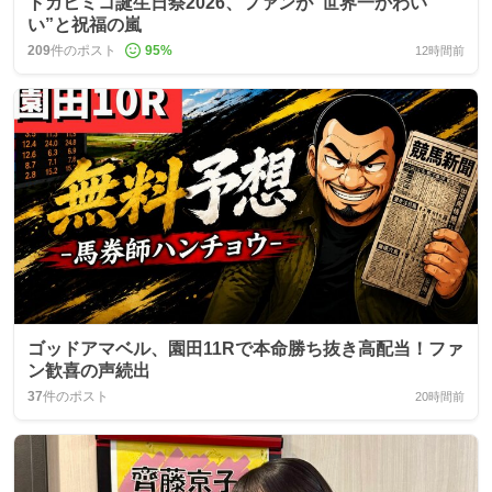
トガヒミコ誕生日祭2026、ファンが“世界一かわい
い”と祝福の嵐
209
件のポスト
95
%
12時間前
ゴッドアマベル、園田11Rで本命勝ち抜き高配当！ファ
ン歓喜の声続出
37
件のポスト
20時間前