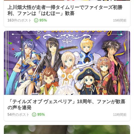
上川畑大悟が走者一掃タイムリーでファイターズ初勝
利、ファンは「はむほー」歓喜
163
件のポスト
95
%
15時間前
「テイルズ オブ ヴェスペリア」18周年、ファンが歓喜
の声を連発
54
件のポスト
95
%
11時間前