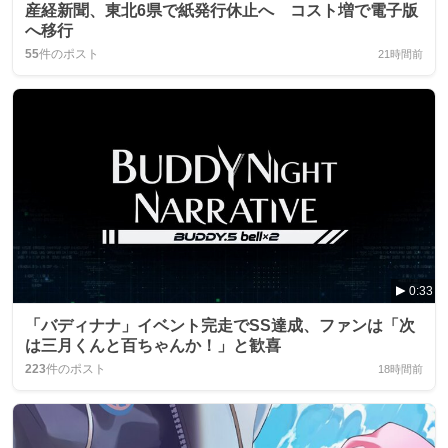
産経新聞、東北6県で紙発行休止へ コスト増で電子版
へ移行
55
件のポスト
21時間前
0:33
「バディナナ」イベント完走でSS達成、ファンは「次
は三月くんと百ちゃんか！」と歓喜
223
件のポスト
18時間前