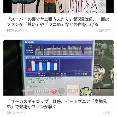
『スーパーの裏でヤニ吸うふたり』第5話放送、一部の
ファンが「尊い」や「ヤニめ」などの声を上げる
707
件のポスト
12時間前
「サーカスギャロップ」疑惑、ビートマニア『度胸兄
弟』で登場かファンが騒ぐ
48
件のポスト
1日前