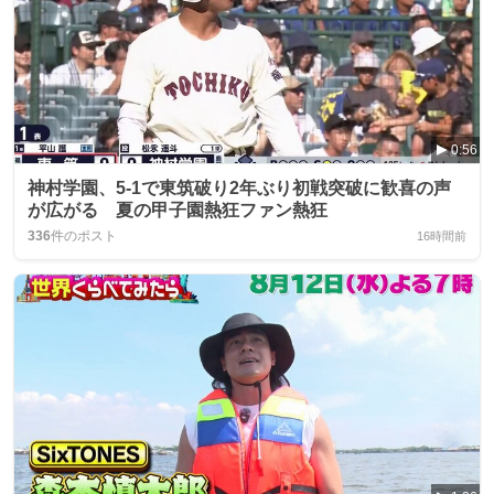
0:56
神村学園、5-1で東筑破り2年ぶり初戦突破に歓喜の声
が広がる 夏の甲子園熱狂ファン熱狂
336
件のポスト
16時間前