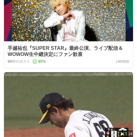
手越祐也『SUPER STAR』最終公演、ライブ配信＆
WOWOW生中継決定にファン歓喜
68
件のポスト
95
%
14時間前
1:14