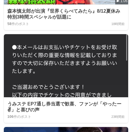
1:06
森本慎太郎が出演『世界くらべてみたら』8/12夏休み
特別3時間スペシャルが話題に
58
件のポスト
18時間前
うみステ EP7通し券当選で歓喜、ファンが「やったー
✌️」と喜びの声
106
件のポスト
23時間前