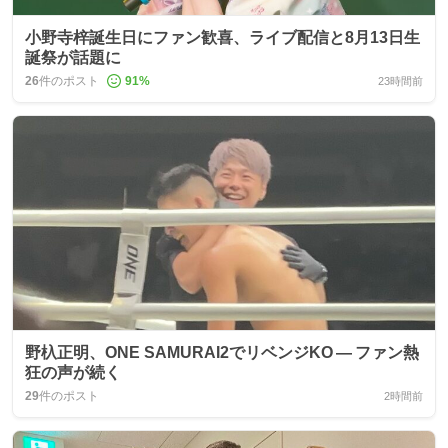
小野寺梓誕生日にファン歓喜、ライブ配信と8月13日生
誕祭が話題に
26
件のポスト
91
%
23時間前
野杁正明、ONE SAMURAI2でリベンジKO — ファン熱
狂の声が続く
29
件のポスト
2時間前