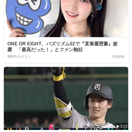
ONE OR EIGHT、バズリズム02で『直筆履歴書』披
露 「最高だった！」とファン熱狂
292
件のポスト
21時間前
0:22