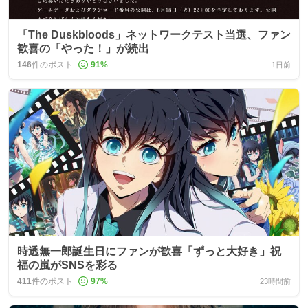
「The Duskbloods」ネットワークテスト当選、ファン
歓喜の「やった！」が続出
146
件のポスト
91
%
1日前
時透無一郎誕生日にファンが歓喜「ずっと大好き」祝
福の嵐がSNSを彩る
411
件のポスト
97
%
23時間前