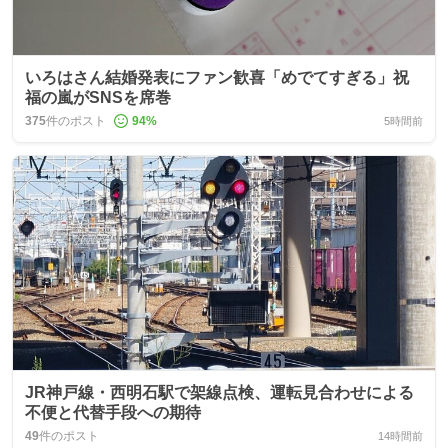
いろはさん結婚発表にファン歓喜「めでてすぎる」祝
福の嵐がSNSを席巻
375
件のポスト
94
%
5時間前
JR神戸線・西明石駅で架線点検、運転見合わせによる
不便と代替手段への期待
49
件のポスト
14時間前