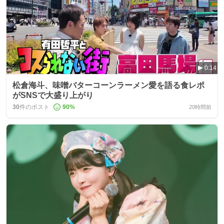
0:14
松倉海斗、味噌バターコーンラーメン愛を語る食レポ
がSNSで大盛り上がり
30
件のポスト
90
%
20時間前