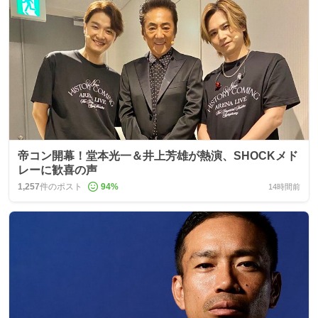
帝コン開幕！堂本光一＆井上芳雄が熱演、SHOCKメド
レーに歓喜の声
1,257
件のポスト
94
%
14時間前