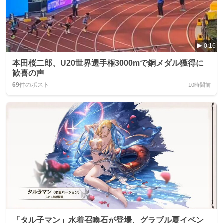
0:16
本田桜二郎、U20世界選手権3000mで銅メダル獲得に
歓喜の声
69
件のポスト
10時間前
「タル子マン」水着召喚石が登場、グラブル夏イベン