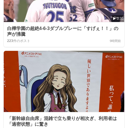
0:33
白樺学園の超絶4‑6‑3ダブルプレーに「すげぇ！！」の
声が沸騰
223
件のポスト
9時間前
「新幹線自由席」混雑で立ち乗りが相次ぎ、利用者は
「過密状態」に驚き