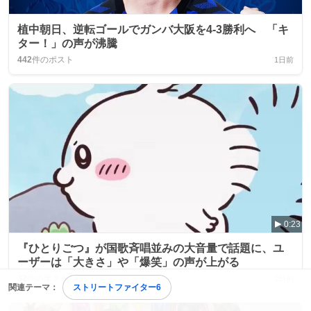
植中朝日、逆転ゴールでガンバ大阪を4-3勝利へ 「キ
ター！」の声が沸騰
442
件のポスト
1日前
0:23
『ひとりごつ』が国歌斉唱並みの大音量で話題に、ユ
ーザーは「大きさ」や「爆笑」の声が上がる
32
件のポスト
1日前
関連テーマ：
ストリートファイター6