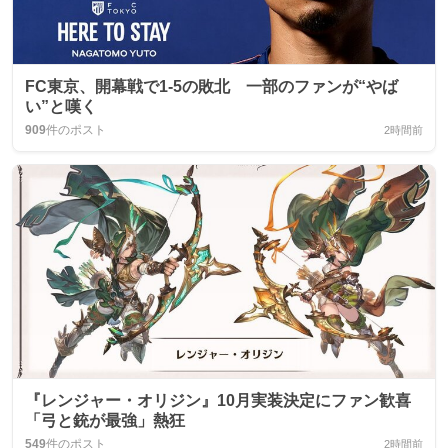
FC東京、開幕戦で1-5の敗北 一部のファンが“やば
い”と嘆く
909
件のポスト
2時間前
『レンジャー・オリジン』10月実装決定にファン歓喜
「弓と銃が最強」熱狂
549
件のポスト
2時間前