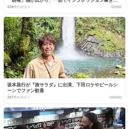
「朗報」感が広がり、一部でインプレッション稼ぎア
カウントへの懸念の声も
438
件のポスト
7時間前
坂本昌行が『旅サラダ』に出演、下田ロケやビールシ
ーンでファン歓喜
207
件のポスト
15時間前