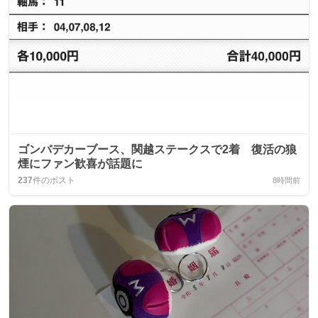
ゴンバデカーブース、関越ステークスで2着 復活の狼
煙にファン歓喜が話題に
237
件のポスト
8時間前