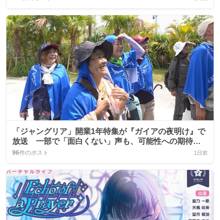
「ジャングリア」開業1年特集が『ガイアの夜明け』で
放送 一部で「面白くない」声も、可能性への期待が
語られる
96
件のポスト
1日前