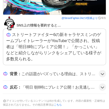
報告
@
StreetFighterJA
のX投稿より
SNS上の情報を要約すると…
ストリートファイター6の新キャラヤスミンのゲ
ームプレイトレーラーがYouTubeで公開され、投稿
者は「明日8時にプレミア公開！」「かっこいい」
などと紹介しながらリンクをシェアしている様子が
多数見られる。
背景
：
この話題がバズっている理由は、ストリートファイター6の最新アップデートで新キャラヤスミンが追加され、公式がゲームプレイトレーラーを先行公開したことがファンの期待を高め、SNS上で拡散されたためとみられる。
反応
：
「明日 朝8時にプレミア公開！お見逃しなく👀」や「ヤスミン、かっこいいな～～～」といった投稿が目立ち、また「ヤスミンのトレーラーくるから二度寝しないようにしないと…！」と期待感を表す声も多く、全体的にワクワクした雰囲気だ。
アイコンが付いているコンテンツはAIが生成しています。内容の最新性・正確性は
保証されておりません。その他注意事項は
こちら