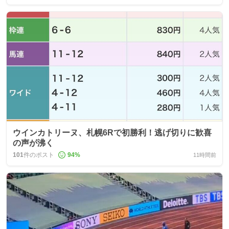
ウインカトリーヌ、札幌6Rで初勝利！逃げ切りに歓喜
の声が沸く
101
件のポスト
94
%
11時間前