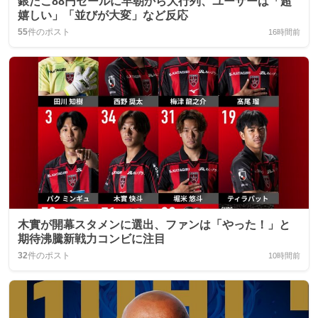
銀だこ88円セールに早朝から大行列、ユーザーは「超
嬉しい」「並びが大変」など反応
55
件のポスト
16時間前
木實が開幕スタメンに選出、ファンは「やった！」と
期待沸騰新戦力コンビに注目
32
件のポスト
10時間前