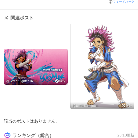
フィードバック
関連ポスト
@
StreetFighterJA
報告
@
ekakikakigouki
報告
該当のポストはありません。
ランキング（総合）
23:13
更新