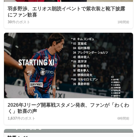
羽多野渉、エリオス朗読イベントで紫衣装と靴下披露
にファン歓喜
30
件のポスト
1時間前
2026年Jリーグ開幕戦スタメン発表、ファンが「わくわ
く」歓喜の声
1,637
件のポスト
6時間前