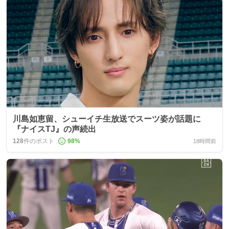
川島如恵留、シューイチ生放送でスーツ姿が話題に
『ナイスTJ』の声続出
128
件のポスト
98
%
18時間前