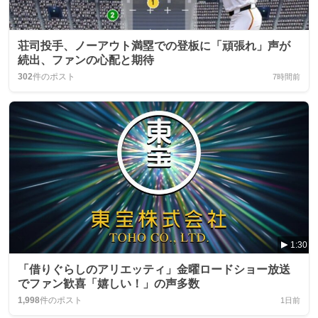
荘司投手、ノーアウト満塁での登板に「頑張れ」声が
続出、ファンの心配と期待
302
件のポスト
7時間前
1:30
「借りぐらしのアリエッティ」金曜ロードショー放送
でファン歓喜「嬉しい！」の声多数
1,998
件のポスト
1日前