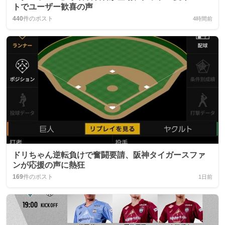
トでユーザー歓喜の声
440
件のポスト
4時間前
ドリちゃん逆転負けで奮闘要請、阪神タイガースファ
ンが応援の声に熱狂
169
件のポスト
1日前