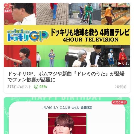
0:15
ドッキリGP、ボムマジや新曲『ドレミのうた』が登場
でファン歓喜が話題に
373
件のポスト
93
%
2時間前