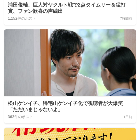
浦田俊輔、巨人対ヤクルト戦で2点タイムリー＆猛打
賞、ファン歓喜の声続出
1,152
件のポスト
7時間前
松山ケンイチ、帰宅山ケンイチ化で視聴者が大爆笑
「ただいまじゃないよ」
362
件のポスト
1日前