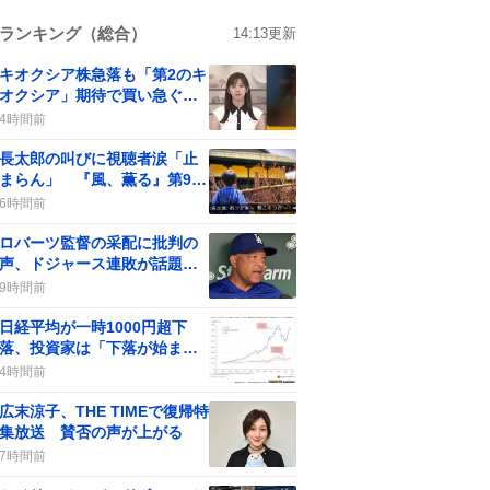
ランキング（総合）
14:13
更新
キオクシア株急落も「第2のキ
オクシア」期待で買い急ぐユ
ーザー続出
4時間前
長太郎の叫びに視聴者涙「止
まらん」 『風、薫る』第95
回で放たれた希望の声
6時間前
ロバーツ監督の采配に批判の
声、ドジャース連敗が話題
に ファンの反応が注目され
9時間前
る
日経平均が一時1000円超下
落、投資家は「下落が始まっ
た」と驚き
4時間前
広末涼子、THE TIMEで復帰特
集放送 賛否の声が上がる
7時間前