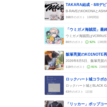
TAKARA結成・8/
168
件のポスト
18時間前
80
件のポスト
92
%
13時間
119
件のポスト
91
%
23時
43
件のポスト
1日前