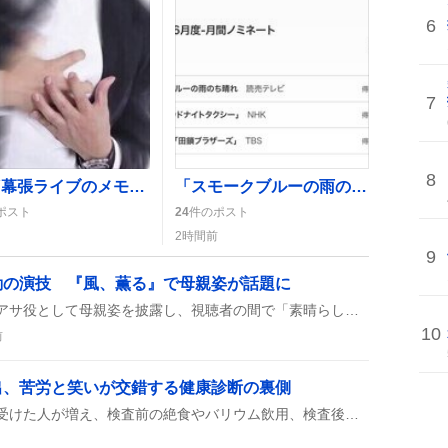
6
7
8
GLAY幕張ライブのメモリアルチケット、デザインが最高とファン歓喜
「スモークブルーの雨のち晴れ」月間1位獲得、ファンが「やったー！」と歓喜
ポスト
24
件のポスト
2時間前
9
動の演技 『風、薫る』で母親姿が話題に
美山加恋が『風、薫る』でアサ役として母親姿を披露し、視聴者の間で「素晴らしい」「名演」「胸が打たれる」などの声が広がっている。同時に、以前の『僕と彼女と彼女の生きる道』での凛役が思い出され、成長ぶりが感慨深いと評されている。
10
前
出、苦労と笑いが交錯する健康診断の裏側
健康診断でバリウム検査を受けた人が増え、検査前の絶食やバリウム飲用、検査後の下剤服用でトイレへ走るなど、嘔吐感やげっぷ抑制の苦労、腹部の膨満感をツイートしている様子が見られる。その過程で「バリウム検査はアトラクションみたい」といった感想や、一部ではバリウム検査に対して批判的な意見も見られ、体験談が多数投稿されている。