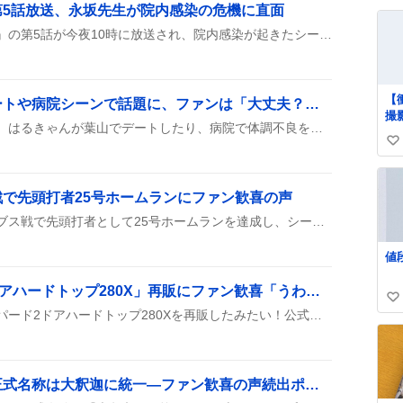
い
第5話放送、永坂先生が院内感染の危機に直面
い
と
ね
ドラマ『ファーストクライ』の第5話が今夜10時に放送され、院内感染が起きたシーンが話題に。永坂先生が感染の危機に直面する展開が視聴者の関心を集めている。
ス
数
で
い
ラ
【
「はるきゃん」葉山デートや病院シーンで話題に、ファンは「大丈夫？」と心配の声
の
撮
開
ドラマ『東京ミドサー』で、はるきゃんが葉山でデートしたり、病院で体調不良を見せたり、生活費が足りないと嘆くシーンがSNSで取り上げられ、ファンの間で話題になっている。
盗
＆
い
察
て
ne
い
い
art
ね
で先頭打者25号ホームランにファン歓喜の声
は
数
さ
大谷翔平がドジャースのカブス戦で先頭打者として25号ホームランを達成し、シーズン11本目のリードオフ本塁打になったよ。
ま
か
値
す
ま
「NISSAN レパード2ドアハードトップ280X」再販にファン歓喜「うわー！再販だ！」と熱狂
門
い
上
タミヤが1/24スケールのレパード2ドアハードトップ280Xを再販したみたい！公式サイトで販売開始が告知され、SNSでは「うわー！再販だ！」や「再販キター‼️」といった喜びの声が続出し、コレクターや初心者の期待が高まっている。
い
ね
ね
数
トラウマパンク復活、正式名称は大釈迦に統一―ファン歓喜の声続出ポップンミュージック再収録で