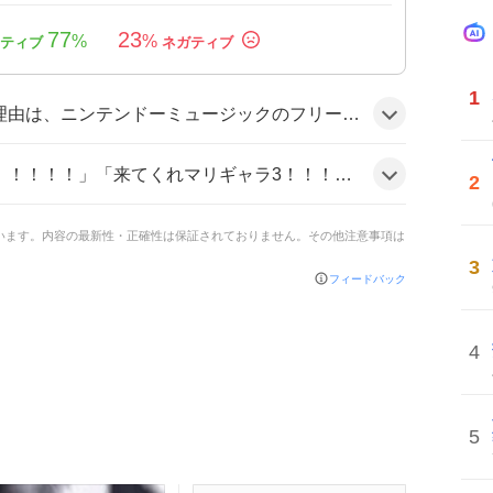
77
23
%
%
1
的だった中で、スーパーマリオギャラクシーの名曲が配信されたことが、長年ファンが待ち望んでいた音楽体験を提供したと受け取られたためだ。
が多数上がり、一部のユーザーからは、追加されたBGMの曲数が20曲に満たない点への指摘もあった。全体的に期待感が高まっている様子だ。
2
ています。内容の最新性・正確性は保証されておりません。その他注意事項は
3
フィードバック
4
5