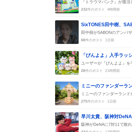
232
件のポスト
4時間前
SixTONES田中樹、
68
件のポスト
1日前
28
件のポスト
21時間前
275
件のポスト
1日前
早川太貴、阪神対DeN
42
件のポスト
17時間前