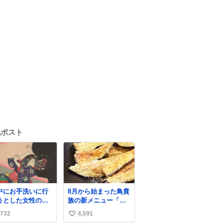
気ポスト
中にお手洗いに行
8月から始まった鳥貴
うとした女性の後
族の新メニュー「フ
に突如現れ、髪の
ライド茄子」がうま
732
4,591
い
にガブリと嚙みつ
すぎでした 信じ