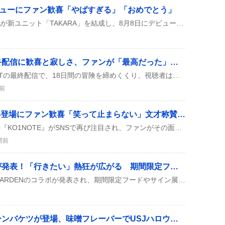
8デビューにファン歓喜「やばすぎる」「おめでとう」
B‑RAVEのKOKONAとASHAが新ユニット「TAKARA」を結成し、8月8日にデビューすることが報告された。ファンは「やばすぎる」「泣きそう」などと喜びの声を上げている。
「ウミガメ海賊団」最終配信に歓喜と寂しさ、ファンが「最高だった」「またやりたい」と熱狂
ウミガメ海賊団はVCRRUSTの最終配信で、18日間の冒険を締めくくり、視聴者は盛り上がりやチームワークを楽しんだ後、ロスや寂しさを感じている様子が多くの投稿で語られた。
前
飯塚亮賀のKO1NOTE再登場にファン歓喜「笑って止まらない」文才称賛の声続く新造語も話題に
2026年8月5日、飯塚亮賀の『KO1NOTE』がSNSで再び注目され、ファンがその面白さと文才を称える投稿が多数寄せられた。
間前
ロックハート城コラボが発表！「行きたい」熱狂が広がる 期間限定フードやサイン展示も注目
ロックハート城とBLACK GARDENのコラボが発表され、期間限定フードやサイン展示、謎解きキットが登場したと話題になっている。ユーザーは「行きたい！」や「楽しみすぎる」などの声を上げている。
「リッカー」ポップコーンバケツが登場、味噌フレーバーでUSJハロウィーンを盛り上げる