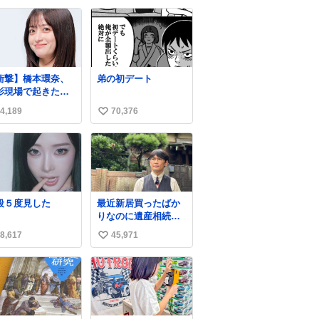
たのは、「髪切」
て……
い
いう真っ黒なモン
ね
ター。顔をアップ
数
みるとちょっと怖
、正体不明のキャ
クターです。原宿
衝撃】橋本環奈、
弟の初デート
太田記念美術館で
影現場で起きた窃
催中の「アニマル
事件を明かす「警
モンスター」展に
4,189
70,376
い
が来てました」
8/23まで展示して
ws.livedoor.com/
い
ます。
icle/detail… 橋本
ね
「撮影現場で照明
数
んのケーブルが盗
れて…。廃工場と
で撮影してたんで
段５度見した
最近新居買ったばか
けど。警察が来て
りなのに遺産相続で
した」と述懐。専
家もらっちゃった長
家も「銅の価値が
8,617
45,971
い
男
がってるんですよ
い
…」と反応した。
ね
数