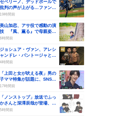
セベリーノ、デッドボールで
批判の声が上がる…ファンは
「ガッツポーズはやめて」
19時間前
美山加恋、アサ役で感動の演
技 『風、薫る』で母親姿が
話題に
6時間前
ジョシュア・ヴァン、アレシ
ャンドレ・パントージャとの
リマッチがUFC331メインで
4時間前
決定 ファン熱狂
「上田と女が吠える夜」男の
子ママ特集が話題に、SNSで
共感の声が続く
17時間前
「ノンストップ」放送でふっ
かさんと深澤辰哉が登場、フ
ァンは「うわやったあ！」と
5時間前
歓喜