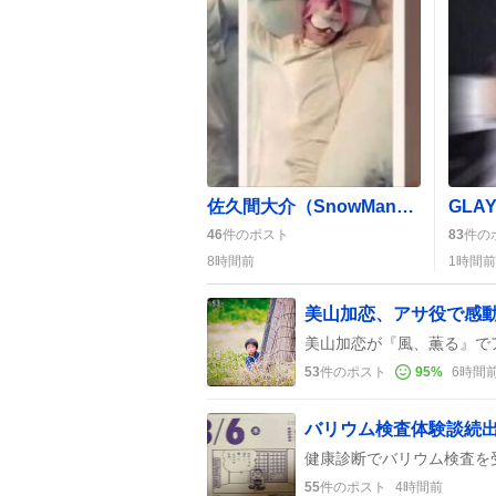
佐久間大介（SnowMan）“バナナスナイパー”が朝から元気全開、ファンは“可愛い”“元気もらえる”と歓喜
46
件のポスト
83
件の
8時間前
1時間前
美山加恋、アサ役で感
53
件のポスト
95
%
6時間
バリウム検査体験談続
55
件のポスト
4時間前