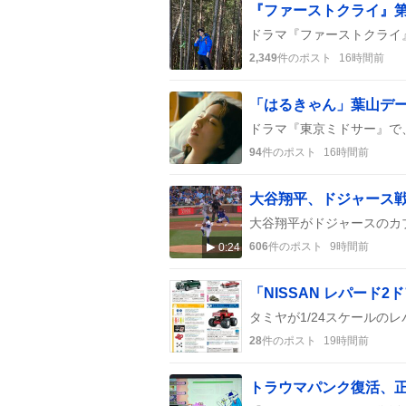
『ファーストクライ』
2,349
件のポスト
16時間前
94
件のポスト
16時間前
大谷翔平、ドジャース戦
606
件のポスト
9時間前
0:24
28
件のポスト
19時間前