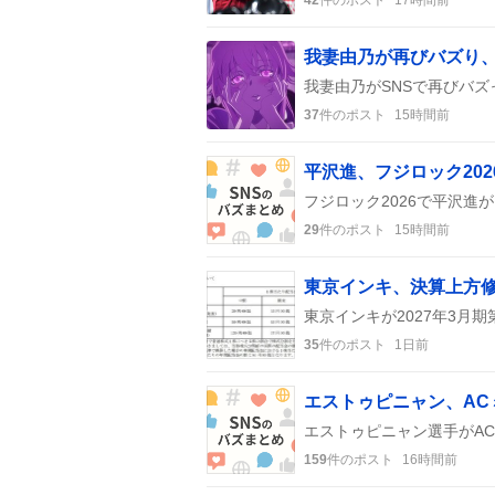
我妻由乃が再びバズり
37
件のポスト
15時間前
平沢進、フジロック20
29
件のポスト
15時間前
東京インキ、決算上方
35
件のポスト
1日前
159
件のポスト
16時間前