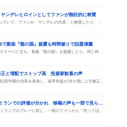
、ヤンデレヒロインとしてファンが熱狂的に称賛
我妻由乃がSNSで再びバズっていて、ファンが「ヤンデレの代表」と称賛したり、彼女の狂気がミーム化したと盛り上がっている様子が見られる。投稿では「バズってるよ…ユッキー…」や「ヤンデレと言えば我妻由乃という時代は確かにあった」など、熱烈なコメントが多数寄せられた。
26で新曲『龍の国』披露も時間被りで話題沸騰
フジロック2026で平沢進がステージに立ち、新曲『龍の国』を披露したら、同じ時間にAngine de Poitrineが出演するという“時間被り”が起きて、ファンの間で盛り上がっているみたいです。
修正と増配でストップ高 投資家歓喜の声
東京インキが2027年3月期第2四半期の決算を発表し、経常利益が18％増に上方修正、配当が30円増えて増配、さらに自社株買いも実施されたと報告された。株価はストップ高になって話題に。
エストゥピニャン、ACミランでの評価が分かれ 移籍の声も一部で見られる
エストゥピニャン選手がACミランでのプレーに対し、一部のファンから『売ってほしい』『移籍してほしい』という声が上がり、パフォーマンスへの批判が見られる様子が紹介されている。また、アストンヴィラへの移籍噂もちらほらと出ている。