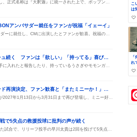
『トラウマパンク』が復活し、正式名称は『大釈迦』に統一された上で、ポップンミュージックに再収録されたとファンが報告している。新譜面が登場したことで、プレイしたくなる声が広がっている。
こ
は
史
い
𝑩
SABONアンバサダー就任をファンが祝福「イェーイ」
い
ね
田中樹がSABONのアンバサダーに就任し、CMに出演したとファンが歓喜。祝福のコメントが続々と投稿され、関連リンクもシェアされた。みんなで「イェーイ！」と盛り上がり、商品購入の意欲も高まっている様子がうかがえる。
数
「
「びんよよ」入手ラッシュ続く ファンは「欲しい」「持ってる」喜びの声が広がる
れ
ユーザーが『びんよよ』を手に入れたと報告したり、持っているうさぎやモモンガの可愛さを称賛したり、欲しいと叫んだりする声が多数。大阪のちいかわパークやイベントでの配布や購入を期待する投稿が目立ち、取得できなかった人の残念なコメントも見られる。
すぎ
い
立
ー
い
「
ね
ミニーのファンダーランド再演決定、ファン歓喜と「またミニーか！」の声が交錯
な
数
使
ミニーのファンダーランドが2027年1月13日から3月31日まで再び登場し、ミニー好きのファンの間でワクワクが広がっている。パレードやマッピングショー、限定グッズが楽しめると期待の声が上がっている。
す
ぷ
時
す
A戦で5失点の救援投球に批判の声が続く
き
婦
阪神がDeNAに7対11で敗れた試合で、リリーフ投手の早川太貴は2回を投げて5失点し、試合の流れをさらに悪化させた。SNSでは早川の投球に対して批判的な声が多数上がっている。
り