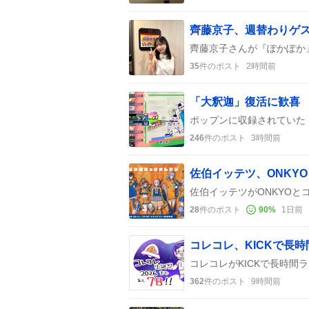
35
件のポスト
2時間前
246
件のポスト
3時間前
28
件のポスト
90
%
1日前
コレコレ、KICKで長
362
件のポスト
9時間前