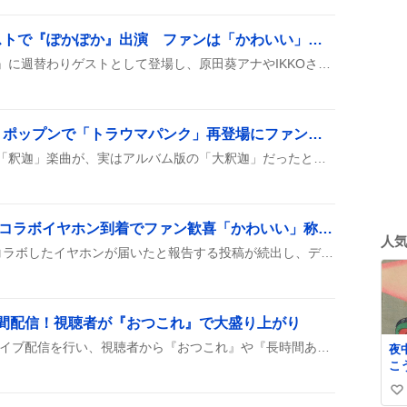
齊藤京子、週替わりゲストで『ぽかぽか』出演 ファンは「かわいい」「録画で観る」声
齊藤京子さんが『ぽかぽか』に週替わりゲストとして登場し、原田葵アナやIKKOさんらと共演した様子がツイートで紹介された。視聴できなかったファンは録画で観るとコメントし、可愛いとの声が多く上がっている。
「大釈迦」復活に歓喜 ポップンで「トラウマパンク」再登場にファン熱狂
ポップンに収録されていた「釈迦」楽曲が、実はアルバム版の「大釈迦」だったと判明し、曲名が「大釈迦」に修正されて復活したと投稿が相次ぎ、ファンは「やった！」と歓喜の声を上げている。
佐伯イッテツ、ONKYOコラボイヤホン到着でファン歓喜「かわいい」称賛続出
人
佐伯イッテツがONKYOとコラボしたイヤホンが届いたと報告する投稿が続出し、デザインや音質への称賛が溢れ、同時に衣装デザインも話題になっている。ファンは「最高」「かわいい」などのコメントで盛り上がり、次回作やグッズへの期待も語られている。
時間配信！視聴者が『おつこれ』で大盛り上がり
コレコレがKICKで長時間ライブ配信を行い、視聴者から『おつこれ』や『長時間ありがとう』といったコメントが続出。配信中に寝落ちや休憩もあり、全体的に和やかな雰囲気で進行した様子が投稿に映っている。
夜
こ
ろ
い
毛