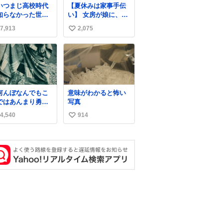
いつまじ高校時代
【夏休みは家事手伝
知らなかった世界
い】 女房が娘に、働
が溢れすぎてて
いたらバイト代もら
7,913
2,075
い
𝑮 𝑳𝑶𝑽𝑬＿＿
えば？と言ったら、
娘は、いらない、と
い
言って黙々と働いて
ね
くれました。 あとで
数
ソフトクリーム買っ
てやろうと思いまし
た。
何んぼなんでもこ
意味がわかると怖い
ではあんまり勇敢
写真
ます。」 女性の
4,540
914
い
ち振る舞い指南コ
ナーで、大股を
い
下品」や「はした
ね
い」という言葉を
数
わず「勇敢すぎま
」と洒落っ気たっ
りにたしなめる当
の言葉選びよ 勇敢
ぎます、使ってい
たい… （昭和4年
人倶楽部新年号よ
）