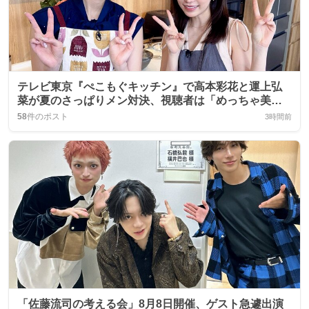
テレビ東京『ぺこもぐキッチン』で高本彩花と運上弘
菜が夏のさっぱりメン対決、視聴者は「めっちゃ美味
しそう」など熱狂
58
件のポスト
3時間前
「佐藤流司の考える会」8月8日開催、ゲスト急遽出演