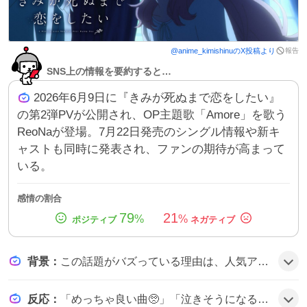
報告
@
anime_kimishinu
のX投稿より
SNS上の情報を要約すると…
2026年6月9日に『きみが死ぬまで恋をしたい』
の第2弾PVが公開され、OP主題歌「Amore」を歌う
ReoNaが登場。7月22日発売のシングル情報や新キ
ャストも同時に発表され、ファンの期待が高まって
いる。
感情の割合
79
21
%
%
背景
：
この話題がバズっている理由は、人気アーティストReoNaが新作アニメのOPを担当し、楽曲『Amore』が注目を集めたことと、PVの映像美とストーリーが好評だったため、ファンの期待感が高まったようだ。
反応
：
「めっちゃ良い曲🥺」「泣きそうになるくらい神すぎます😭」「期待の声が多い」など、ユーザーは楽曲と映像に感動し、熱狂的な期待を表現している様子だ。