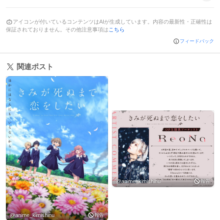
アイコンが付いているコンテンツはAIが生成しています。内容の最新性・正確性は
保証されておりません。その他注意事項は
こちら
フィードバック
関連ポスト
@
anime_kimishinu
報告
@
anime_kimishinu
報告