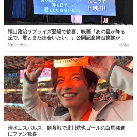
福山雅治サプライズ登場で歓喜、映画『あの星が降る
丘で、君とまた出会いたい。』公開記念舞台挨拶が話
題に
39
件のポスト
2時間前
清水エスパルス、開幕戦で北川航也ゴールの白星発進
にファン歓喜