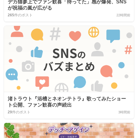
デカ猫参上でファン歓喜「待ってた」感が爆発、SNS
が祝福の嵐が広がる
265
件のポスト
22時間前
渚トラウト『浴槽とネオンテトラ』歌ってみたショー
ト公開、ファン歓喜の声続出
29
件のポスト
3時間前