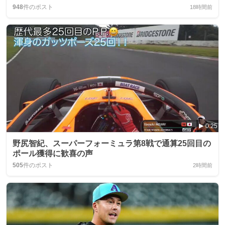
948
件のポスト
18時間前
0:25
野尻智紀、スーパーフォーミュラ第8戦で通算25回目の
ポール獲得に歓喜の声
505
件のポスト
2時間前