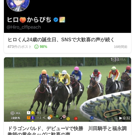
ヒロくん24歳の誕生日、SNSで大歓喜の声が続く
473
件のポスト
98
%
16時間前
0:32
ドラゴンバルド、デビューVで快勝 川田騎手と福永調
教師の黄金タッグに歓喜の声