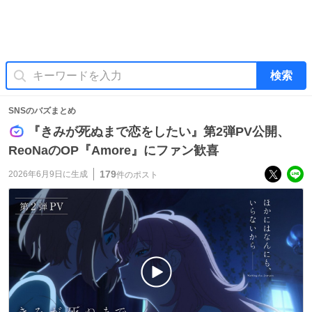
検索
SNSのバズまとめ
『きみが死ぬまで恋をしたい』第2弾PV公開、
ReoNaのOP『Amore』にファン歓喜
179
2026年6月9日
に生成
件のポスト