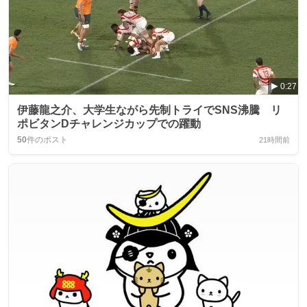
0:27
伊藤龍之介、大学生ながら先制トライでSNS沸騰 リ
ポビタンDチャレンジカップでの躍動
50
件のポスト
21時間前