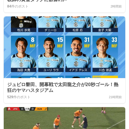
84
件のポスト
2時間前
ジュビロ磐田、開幕戦で太田龍之介が20秒ゴール！熱
狂のヤマハスタジアム
529
件のポスト
21時間前