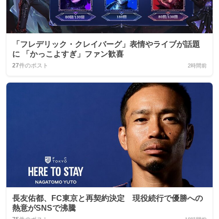
「フレデリック・クレイバーグ」表情やライブが話題
に 「かっこよすぎ」ファン歓喜
27
件のポスト
2時間前
長友佑都、FC東京と再契約決定 現役続行で優勝への
熱意がSNSで沸騰