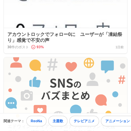
アカウントロックでフォロー0に ユーザーが「凍結祭
り」感覚で不安の声
30
件のポスト
93
%
1日前
関連テーマ：
ReoNa
主題歌
テレビアニメ
アニメーション
エドウィン・ディアス、サヨナラホームランで失点