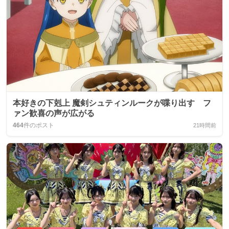
本好きの下剋上 魔剣シュティンルークが喋り出す フ
ァン歓喜の声が広がる
464
件のポスト
21時間前