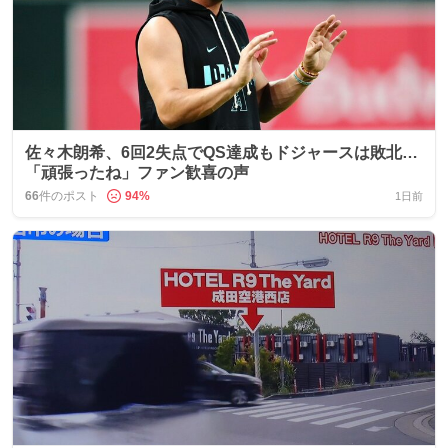
佐々木朗希、6回2失点でQS達成もドジャースは敗北…
「頑張ったね」ファン歓喜の声
66
件のポスト
94
%
1日前