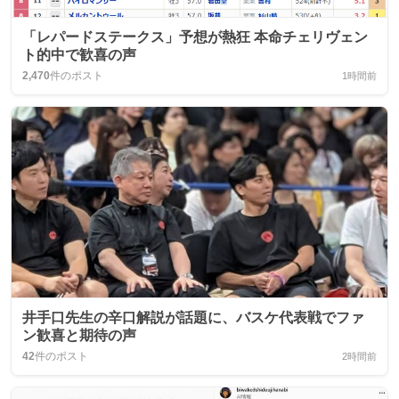
「レパードステークス」予想が熱狂 本命チェリヴェン
ト的中で歓喜の声
2,470
件のポスト
1時間前
井手口先生の辛口解説が話題に、バスケ代表戦でファ
ン歓喜と期待の声
42
件のポスト
2時間前