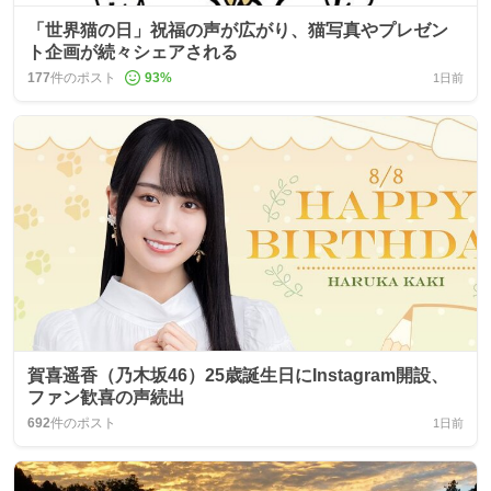
「世界猫の日」祝福の声が広がり、猫写真やプレゼン
ト企画が続々シェアされる
177
件のポスト
93
%
1日前
賀喜遥香（乃木坂46）25歳誕生日にInstagram開設、
ファン歓喜の声続出
692
件のポスト
1日前