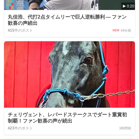
0:20
丸佳浩、代打2点タイムリーで巨人逆転勝利 — ファン
歓喜の声続出
415
件のポスト
44分前
NEW
チェリヴェント、レパードステークスでダート重賞初
制覇！ファン歓喜の声が続出
423
件のポスト
1時間前