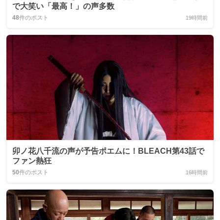
で大笑い「最高！」の声多数
48
件のポスト
19時間前
卯ノ花八千流の声が予告ポエムに！BLEACH第43話で
ファン熱狂
50
件のポスト
16時間前