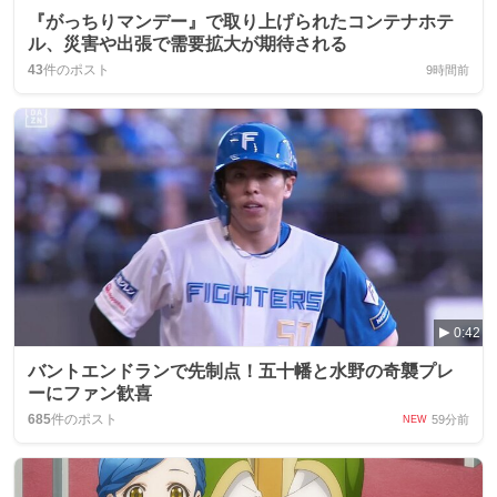
『がっちりマンデー』で取り上げられたコンテナホテ
ル、災害や出張で需要拡大が期待される
43
件のポスト
9時間前
0:42
バントエンドランで先制点！五十幡と水野の奇襲プレ
ーにファン歓喜
685
件のポスト
59分前
NEW