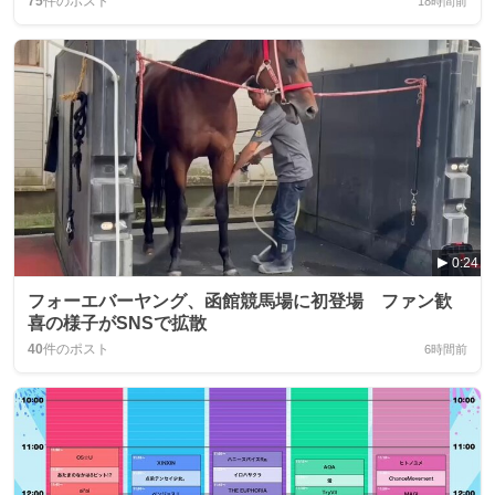
75
件のポスト
18時間前
0:24
フォーエバーヤング、函館競馬場に初登場 ファン歓
喜の様子がSNSで拡散
40
件のポスト
6時間前