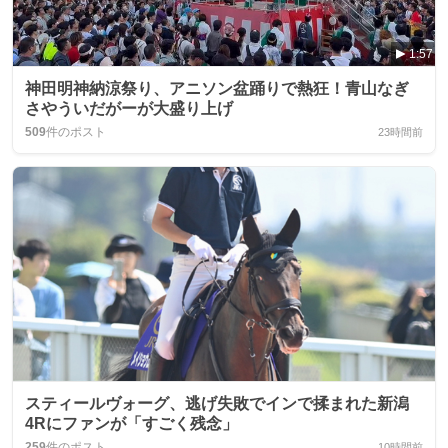
1:57
神田明神納涼祭り、アニソン盆踊りで熱狂！青山なぎ
さやういだがーが大盛り上げ
509
件のポスト
23時間前
スティールヴォーグ、逃げ失敗でインで揉まれた新潟
4Rにファンが「すごく残念」
259
件のポスト
10時間前