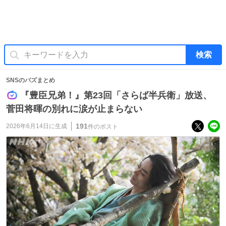
検索
SNSのバズまとめ
『豊臣兄弟！』第23回「さらば半兵衛」放送、
菅田将暉の別れに涙が止まらない
191
2026年6月14日
に生成
件のポスト