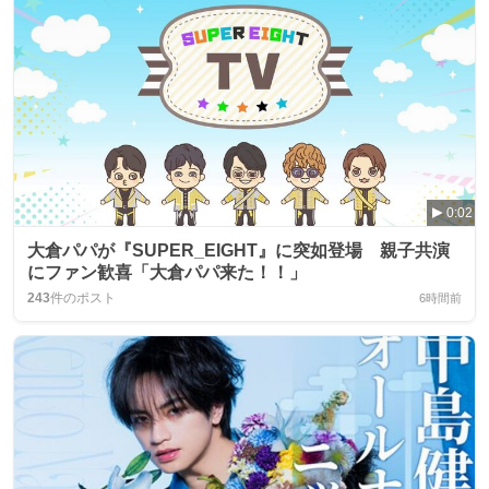
0:02
大倉パパが『SUPER_EIGHT』に突如登場 親子共演
にファン歓喜「大倉パパ来た！！」
243
件のポスト
6時間前