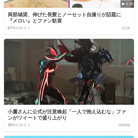
0:30
與那城奨、伸びた長髪とノーセット自撮りが話題に
『メロい』とファン歓喜
67
件のポスト
1日前
小鷹さんに公式が注意喚起「一人で抱え込むな」ファ
ンがツイートで盛り上がり
36
件のポスト
3時間前