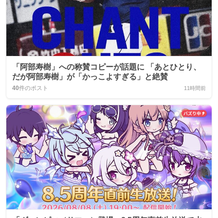
「阿部寿樹」への称賛コピーが話題に 「あとひとり、
だが阿部寿樹」が「かっこよすぎる」と絶賛
40
件のポスト
11時間前