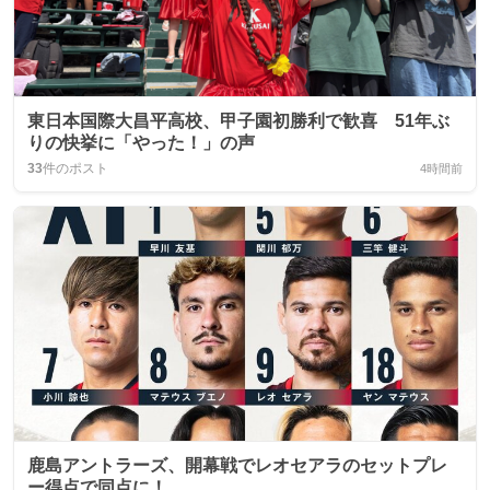
東日本国際大昌平高校、甲子園初勝利で歓喜 51年ぶ
りの快挙に「やった！」の声
33
件のポスト
4時間前
鹿島アントラーズ、開幕戦でレオセアラのセットプレ
ー得点で同点に！