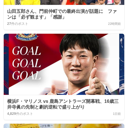
山田五郎さん、門前仲町での最終出演が話題に ファ
ンは「必ず観ます」「感謝」
27
件のポスト
22時間前
横浜F・マリノス vs 鹿島アントラーズ開幕戦、16歳三
井寺眞の先制と劇的逆転で盛り上がり
4,829
件のポスト
1日前