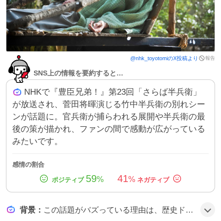
報告
@
nhk_toyotomi
のX投稿より
SNS上の情報を要約すると…
NHKで『豊臣兄弟！』第23回「さらば半兵衛」
が放送され、菅田将暉演じる竹中半兵衛の別れシー
ンが話題に。官兵衛が捕らわれる展開や半兵衛の最
後の策が描かれ、ファンの間で感動が広がっている
みたいです。
感情の割合
59
41
%
%
背景
：
この話題がバズっている理由は、歴史ドラマ『豊臣兄弟！』の感動的な最終回が放送されたことと、菅田将暉が演じる竹中半兵衛の別れシーンが視聴者の心に響いたことが大きいようです。