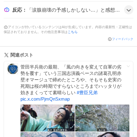
反応
：
「涙腺崩壊の予感しかしない…」と感想を寄せる声や、「ありがとう半兵衛。さらば半兵衛。😭」と別れを惜しむ投稿が目立ち、「菅田将暉の演技力は凄い」と称賛するツイートも多く、全体的に感動と惜別の雰囲気だ。
アイコンが付いているコンテンツはAIが生成しています。内容の最新性・正確性は
保証されておりません。その他注意事項は
こちら
フィードバック
関連ポスト
菅田半兵衛の最期、「風の向きを変えて自軍の劣
勢を覆す」ていう三国志演義ベースの諸葛孔明赤
壁オマージュで締めたところや、そもそも史実の
死期は桜の時期ですらないところまでハッタリが
効きまくってて素晴らしい
#
豊臣兄弟
pic.x.com/PjmQnSxmap