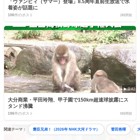
「ヴァンピィ（サマー）登場」8.5周年直前生放送で水
着姿が話題に
106
件のポスト
2時間前
0:42
大分商業・平田玲翔、甲子園で150km超速球披露にス
タンド沸騰
196
件のポスト
5時間前
関連テーマ：
豊臣兄弟！（2026年 NHK大河ドラマ）
菅田将暉