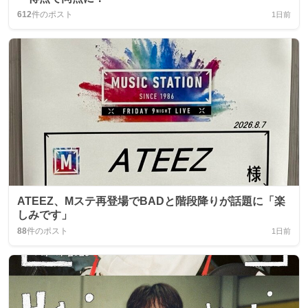
612
件のポスト
1日前
ATEEZ、Mステ再登場でBADと階段降りが話題に「楽
しみです」
88
件のポスト
1日前