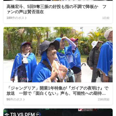
高橋宏斗、5回9奪三振の好投も指の不調で降板か フ
ァンの声は賛否混在
189
件のポスト
1日前
「ジャングリア」開業1年特集が『ガイアの夜明け』で
放送 一部で「面白くない」声も、可能性への期待が
語られる
96
件のポスト
23時間前