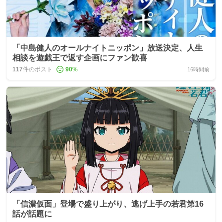
「中島健人のオールナイトニッポン」放送決定、人生
相談を遊戯王で返す企画にファン歓喜
117
件のポスト
90
%
16時間前
「信濃仮面」登場で盛り上がり、逃げ上手の若君第16
話が話題に