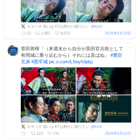
キヨソネ 或いは KYは静かに眠りたい
@
kysn
22
1,081
9,073
2026年6月14日
菅田将暉「（来週末から自分が黒田官兵衛として
有岡城に乗り込むから）それには及ばぬ」
#
豊臣
兄弟
#
黒牢城
pic.x.com/LSeyh3plyj
キヨソネ 或いは KYは静かに眠りたい
@
kysn
123
741
2026年6月14日