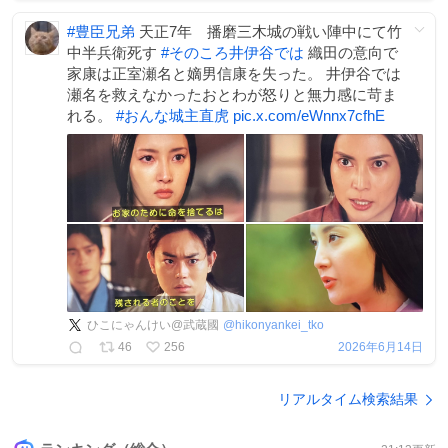
#
豊臣兄弟
天正7年 播磨三木城の戦い陣中にて竹
中半兵衛死す
#
そのころ井伊谷では
織田の意向で
家康は正室瀬名と嫡男信康を失った。 井伊谷では
瀬名を救えなかったおとわが怒りと無力感に苛ま
れる。
#
おんな城主直虎
pic.x.com/eWnnx7cfhE
ひこにゃんけい@武蔵國
@
hikonyankei_tko
46
256
2026年6月14日
リアルタイム検索結果