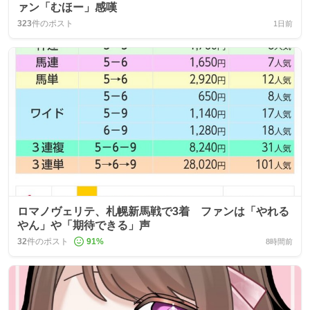
ァン「むほー」感嘆
323
件のポスト
1日前
ロマノヴェリテ、札幌新馬戦で3着 ファンは「やれる
やん」や「期待できる」声
32
件のポスト
91
%
8時間前