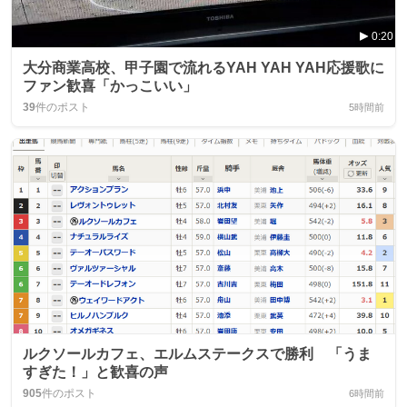
0:20
大分商業高校、甲子園で流れるYAH YAH YAH応援歌に
ファン歓喜「かっこいい」
39
件のポスト
5時間前
ルクソールカフェ、エルムステークスで勝利 「うま
すぎた！」と歓喜の声
905
件のポスト
6時間前