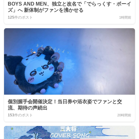
BOYS AND MEN、独立と改名で「でらっくす・ボーイ
ズ」へ 新体制がファンを沸かせる
125
件のポスト
1時間前
個別握手会開催決定！当日券や浴衣姿でファンと交
流、期待の声続出
153
件のポスト
20時間前