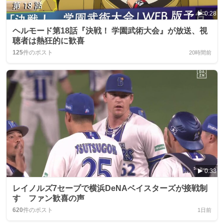
0:28
ヘルモード第18話『決戦！ 学園武術大会』が放送、視
聴者は熱狂的に歓喜
125
件のポスト
20時間前
0:33
レイノルズ7セーブで横浜DeNAベイスターズが接戦制
す ファン歓喜の声
620
件のポスト
1日前