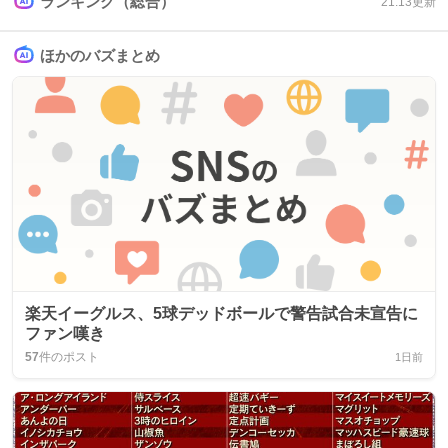
ランキング（総合）
21:13
更新
ほかのバズまとめ
楽天イーグルス、5球デッドボールで警告試合未宣告に
ファン嘆き
57
件のポスト
1日前