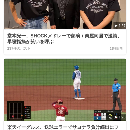
1:37
堂本光一、SHOCKメドレーで熱演＋楽屋同居で漫談、
早寝指摘が笑いを呼ぶ
237
件のポスト
22時間前
1:28
楽天イーグルス、送球エラーでサヨナラ負け続出にフ