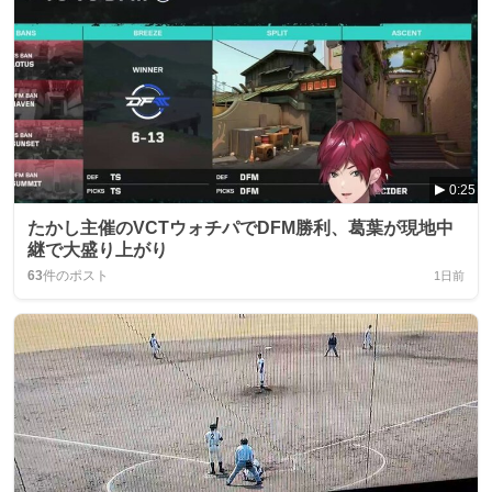
0:25
たかし主催のVCTウォチパでDFM勝利、葛葉が現地中
継で大盛り上がり
63
件のポスト
1日前