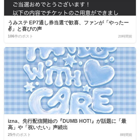
うみステ EP7通し券当選で歓喜、ファンが「やったー
✌️」と喜びの声
106
件のポスト
20時間前
izna、先行配信開始の『DUMB HOT!』が話題に「最
高」や「祝いたい」声続出
25
件のポスト
8時間前