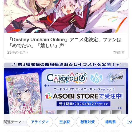
「Destiny Unchain Online」アニメ化決定、ファンは
「めでたい」「嬉しい」声
23
件のポスト
7時間前
関連テーマ：
アライグマ
空き家
獣害対策
徳島県
ご