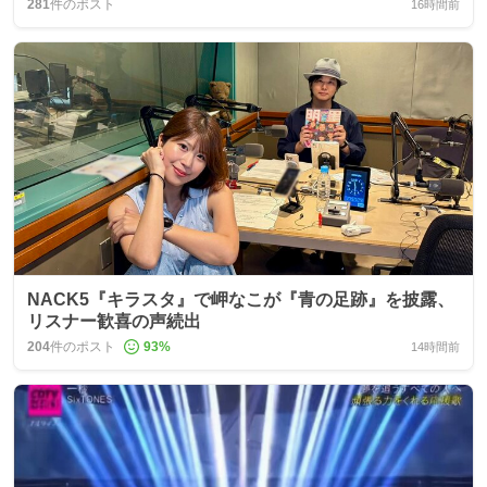
281
件のポスト
16時間前
NACK5『キラスタ』で岬なこが『青の足跡』を披露、
リスナー歓喜の声続出
204
件のポスト
93
%
14時間前