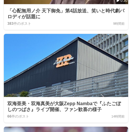
0:30
「心配無用ノ介 天下御免」第4話放送、笑いと時代劇パ
ロディが話題に
383
件のポスト
9時間前
双海亜美・双海真美が大阪Zepp Nambaで『ふたごぼ
しのつばさ』ライブ開催、ファン歓喜の様子
66
件のポスト
14時間前