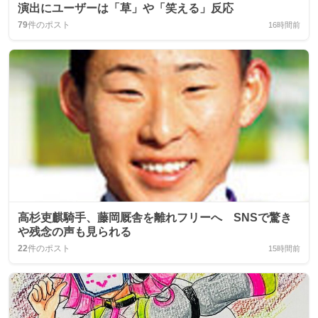
演出にユーザーは「草」や「笑える」反応
79
件のポスト
16時間前
高杉吏麒騎手、藤岡厩舎を離れフリーへ SNSで驚き
や残念の声も見られる
22
件のポスト
15時間前