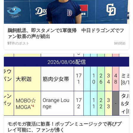
鵜飼航丞、即スタメンで1軍復帰 中日ドラゴンズでフ
ァン歓喜の声が続出
97
件のポスト
9時間前
モボモガ復活に歓喜！ポップンミュージックで再びプ
レイ可能に、ファンが沸く