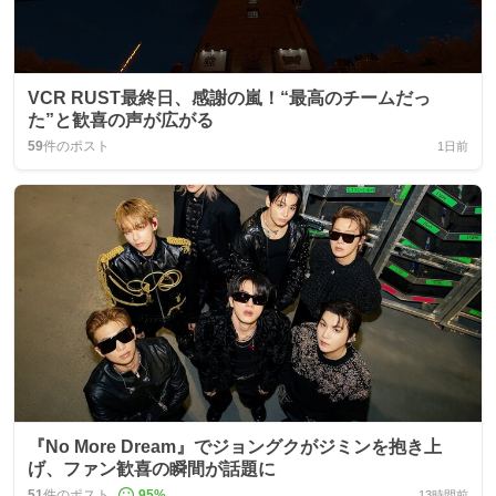
VCR RUST最終日、感謝の嵐！“最高のチームだっ
た”と歓喜の声が広がる
59
件のポスト
1日前
『No More Dream』でジョングクがジミンを抱き上
げ、ファン歓喜の瞬間が話題に
51
件のポスト
95
%
13時間前