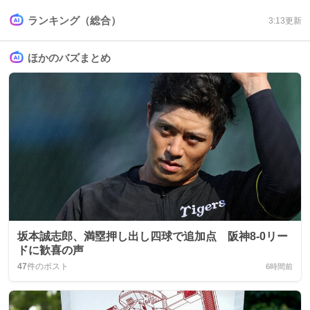
ランキング（総合）
3:13
更新
ほかのバズまとめ
坂本誠志郎、満塁押し出し四球で追加点 阪神8-0リー
ドに歓喜の声
47
件のポスト
6時間前