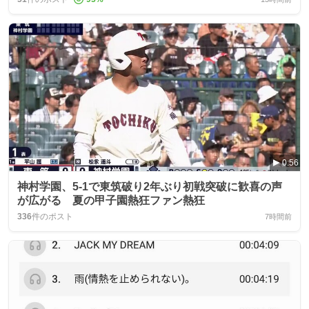
0:56
神村学園、5-1で東筑破り2年ぶり初戦突破に歓喜の声
が広がる 夏の甲子園熱狂ファン熱狂
336
件のポスト
7時間前