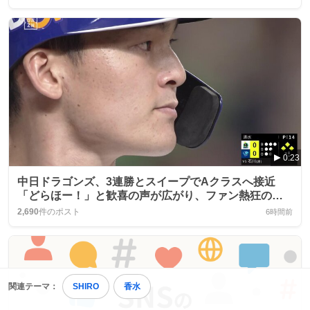
0:23
中日ドラゴンズ、3連勝とスイープでAクラスへ接近
「どらほー！」と歓喜の声が広がり、ファン熱狂の渦
が巻き起こる
2,690
件のポスト
6時間前
関連テーマ：
SHIRO
香水