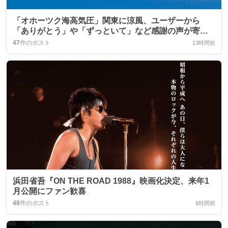
「オホーツク海高気圧」関東に涼風、ユーザーから
「ありがとう」や「ずっといて」など感謝の声が寄せ
られる
47
件のポスト
13時間前
浜田省吾『ON THE ROAD 1988』映画化決定、来年1
月公開にファン歓喜
48
件のポスト
6時間前