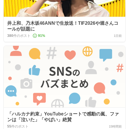
井上和、乃木坂46ANNで生放送！TIF2026や堀さんコ
ールが話題に
380
件のポスト
91
%
1日前
「ハルカナ約束」YouTubeショートで感動の嵐、ファ
ンは「泣いた」「やばい」絶賛
55
件のポスト
15時間前