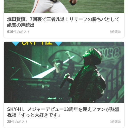
堀田賢慎、7回裏で三者凡退！リリーフの勝ちパとして
絶賛の声続出
616
件のポスト
6時間前
SKY-HI、メジャーデビュー13周年を迎えファンが熱烈
祝福「ずっと大好きです」
28
件のポスト
2時間前