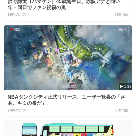
浜野謙太（ハマケン）45歳誕生日、赤荻アナと同い
年・同日でファン祝福の嵐
89
件のポスト
18時間前
1:33
NBAダンクシティ正式リリース、ユーザー歓喜の「さ
あ、キミの番だ」
28
件のポスト
15時間前