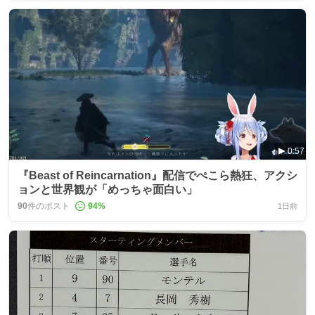
0:57
『Beast of Reincarnation』配信でぺこら熱狂、アクシ
ョンと世界観が「めっちゃ面白い」
90
件のポスト
94
%
1日前