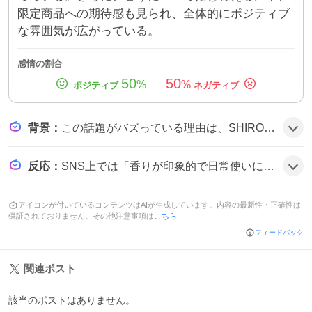
限定商品への期待感も見られ、全体的にポジティブ
な雰囲気が広がっている。
感情の割合
50
50
%
%
背景
：
この話題がバズっている理由は、SHIROのサボンが手頃な価格でユニセックスな香りを提供し、SNSユーザーの間で高い評価を得たことと、公式オンラインストアでの購入が容易だったことが相まっているようだ。
反応
：
SNS上では「香りが印象的で日常使いに適している」や「価格が手に取りやすい」などの声が多く見られ、一部では「香りが強くて驚くほど」といった感想もあった。
アイコンが付いているコンテンツはAIが生成しています。内容の最新性・正確性は
保証されておりません。その他注意事項は
こちら
フィードバック
関連ポスト
該当のポストはありません。