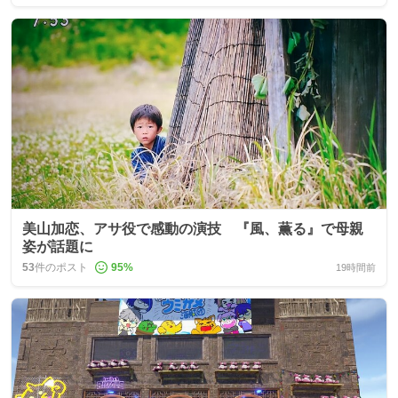
美山加恋、アサ役で感動の演技 『風、薫る』で母親
姿が話題に
53
件のポスト
95
%
19時間前