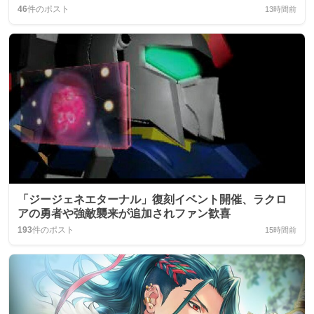
46
件のポスト
13時間前
「ジージェネエターナル」復刻イベント開催、ラクロ
アの勇者や強敵襲来が追加されファン歓喜
193
件のポスト
15時間前