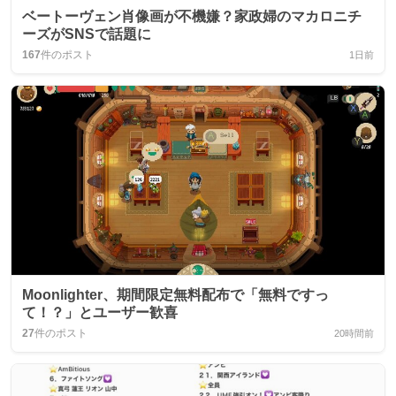
ベートーヴェン肖像画が不機嫌？家政婦のマカロニチ
ーズがSNSで話題に
167
件のポスト
1日前
Moonlighter、期間限定無料配布で「無料ですっ
て！？」とユーザー歓喜
27
件のポスト
20時間前