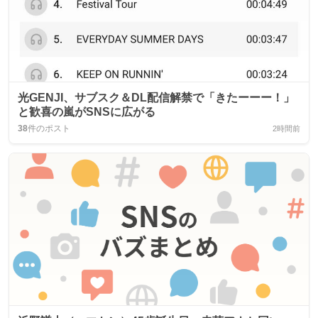
光GENJI、サブスク＆DL配信解禁で「きたーーー！」
と歓喜の嵐がSNSに広がる
38
件のポスト
2時間前