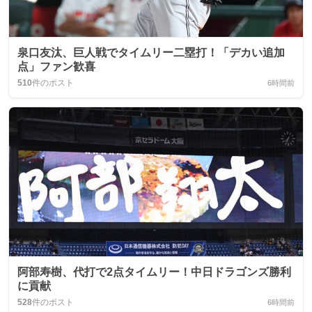
泉口友汰、巨人戦でタイムリー二塁打！「デカい追加
点」ファン歓喜
510
件のポスト
6時間前
阿部寿樹、代打で2点タイムリー！中日ドラゴンズ勝利
に貢献
528
件のポスト
6時間前