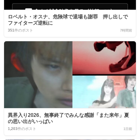
ロベルト・オスナ、危険球で退場も謝罪 押し出しで
ファイターズ逆転に
351
件のポスト
7時間前
異界入り2026、無事終了でみんな感謝「また来年」夏
の思い出がいっぱい
1,203
件のポスト
1日前