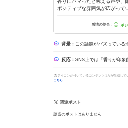
香りにハマったと称える声や、
ポジティブな雰囲気が広がって
背景
：
この話題がバズっている理由は、SHIROのサボンが手頃な価格でユニセックス
反応
：
SNS上では「香りが印象的で日常使いに適している」や「価
アイコンが付いているコンテンツはAIが生成し
こちら
関連ポスト
該当のポストはありません