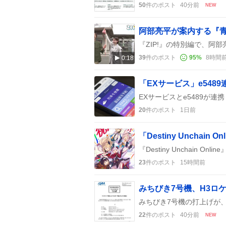
50
件のポスト
40分前
NEW
39
件のポスト
95
%
8時間
0:18
20
件のポスト
1日前
23
件のポスト
15時間前
みちびき7号機、H3ロ
22
件のポスト
40分前
NEW