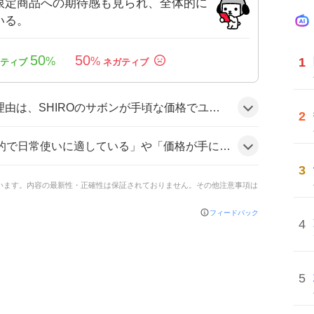
限定商品への期待感も見られ、全体的に
いる。
50
50
1
%
%
な香りを提供し、SNSユーザーの間で高い評価を得たことと、公式オンラインストアでの購入が容易だったことが相まっているようだ。
2
格が手に取りやすい」などの声が多く見られ、一部では「香りが強くて驚くほど」といった感想もあった。
3
ています。内容の最新性・正確性は保証されておりません。その他注意事項は
フィードバック
4
5