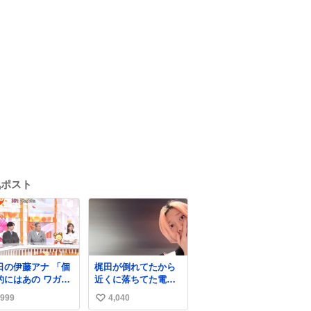
気ポスト
の伊藤アナ 「個
梶田が倒れてたから
的にはあの ワガマ
近くに落ちてた電池
なモモンガを是非
戻しておいた
999
4,040
い
平さんに成敗して