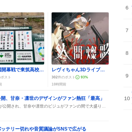
6
7
8
甲子園開幕戦で東筑高校先頭打者がホームラン、ファン歓喜の声が広がる
レヴィちゃん3Dライブ開催決定、ファン歓喜の「めっちゃたのしみ！」が続出
9
のポスト
302
件のポスト
93
%
前
18時間前
10
公開、甘奈・凛世のデザインがファン熱狂「最高」
ノフィロの最新キービジュが公開され、甘奈や凛世のビジュがファンの間で大盛り上がり。「最高」「透明感がすごい」といった声が飛び交い、画像の高解像度版が欲しいというリクエストも多数。
ッテリー切れや音質議論がSNSで広がる