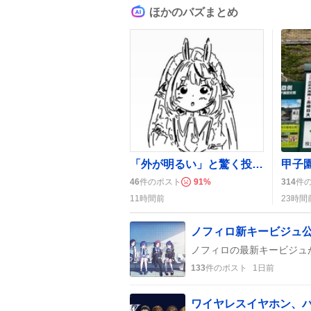
ほかのバズまとめ
「外が明るい」と驚く投稿続出、朝の光に「テンション上がる」声多数
46
件のポスト
91
%
314
件
11時間前
23時間
ノフィロ新キービジュ
133
件のポスト
1日前
ワイヤレスイヤホン、バ