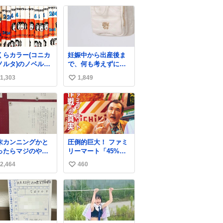
」 (手に刀を持
い
てモモ○ガを切る仕
ね
ニ
数
ちいかわ
くらカラー(コニカ
妊娠中から出産後ま
ノルタ)のノベルテ
で、何も考えずにサ
が暗室から山のよ
ッと持って行けるよ
1,303
1,849
い
に出てきた。 1970
うなショルダーバッ
代のものかなあ。
グが欲しいな〜と思
い
ちゃん鉛筆。どう
っていたのだけど
ね
んの、これ。
snidelでめちゃくち
数
ゃピッタリなものを
見つけたので買っ
た！✨ スマホと小物
末カンニングかと
圧倒的巨大！ ファミ
とペットボトルが入
ったらマジのやつ
リーマート「45%増
るの最高すぎる🥹 し
草 B4でIDMってこ
量作戦」には都市伝
かもスマホ入れ独立
2,464
460
い
はおそらく就職だ
説が隠されている、
してるしファスナー
、内定取り消し？
のかもしれない。
い
ない！地味に嬉しい
れと夏休み期間の
web-
やつ！！！
ね
学って無意味じゃ
mu.jp/news/79509/
数
？