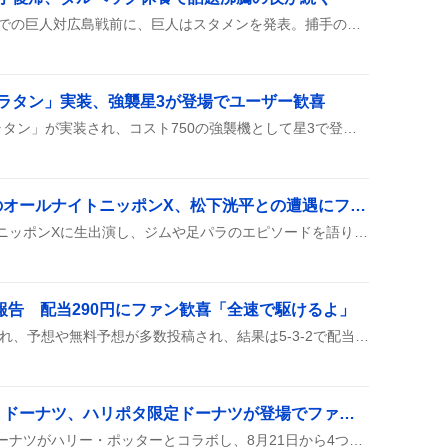
で
8月6日、マツダスタジアムでの巨人対広島戦前に、巨人はスタメンを発表。捕手の大城卓三が4番に抜擢され、出場が決まった。一方、4番のダルベックは休養扱いでベンチ入り。SNSでは大城復帰を喜ぶ声や、ダルベック休養に驚く声が多く見られた。
ラタン」実装、強襲星3が登場でユーザー歓喜
バトオペ2に新機体「ゴトラタン」が実装され、コスト750の強襲機として星3で登場したことがSNSで話題になっている。ハイマニュアルや滑空4など多彩なスキルが注目され、入手は低確率とされている。
「正源司陽子」生出演のオールナイトニッポンX、松下洸平との遭遇にファン歓喜
正源司陽子がオールナイトニッポンXに生出演し、ジムや足パラのエピソードを語り、松下洸平と対面した放送がツイートで盛り上がっている。
報告 配当290円にファン歓喜「全速で駆けるよ」
いわき平競輪の1Rが開催され、予想や無料予想が多数投稿され、結果は5-3-2で配当290円と報告され、ファンの間で話題になっている。レース直後にツイートが続き、的中情報や配当額がシェアされ、次回予想への期待も高まっている様子が見られる。
クリスピー・クリーム・ドーナツ、ハリポタ限定ドーナツが登場でファン歓喜
クリスピー・クリーム・ドーナツがハリー・ポッターとコラボし、8月21日から4つの寮をモチーフにした限定ドーナツや、クリームがランダムな『組分け帽子』ドーナツ、金のスニッチをイメージしたフローズンドリンクを、全国の店舗で9月末まで楽しめるようになった。