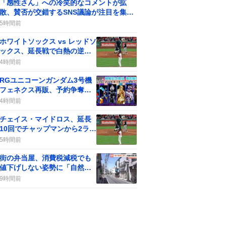
「感性さん」への冷笑的なコメントが拡
散、賛否が交錯するSNS議論が注目を集め
る
5時間前
ホワイトソックス vs レッドソ
ックス、延長戦で白熱の逆転
劇にファン熱狂
4時間前
RGユニコーンガンダム3号機
フェネクス再販、予約争奪戦
で「感無量」や「13000円で
4時間前
驚き」
チェイス・マイドロス、延長
10回でチャップマンから2ラン
HR！白ソックス勝利に貢献、
5時間前
ファン歓喜の声
街の弁当屋、消費税減税でも
値下げしない姿勢に「自然
だ」などの声が広がる
9時間前