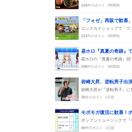
124
件のポスト
2時間前
「フォゼ」再販で歓喜
123
件のポスト
2時間前
108
件のポスト
3時間前
30
件のポスト
1日前
46
件のポスト
1日前