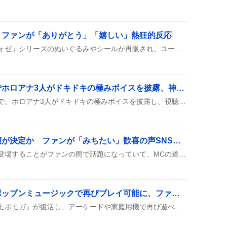
、ファンが「ありがとう」「嬉しい」熱狂的反応
エンスカイショップで「フォゼ」シリーズのぬいぐるみやシールが再販され、ユーザーが予約や購入を報告し、価格据え置きや新シールの可愛さに喜びの声を上げ、再販の頻度が高いことに感謝する投稿が多数見られる。
昼ホロ『真夏の奇跡』でホロアナ3人がドキドキの極みボイスを披露、神回と称賛の声続出
昼ホロの『真夏の奇跡』回で、ホロアナ3人がドキドキの極みボイスを披露し、視聴者から『神回』や『最高』といった声が続出した様子が伝わっている。
岩崎大昇、逆転男子出演が決定か ファンが「みちたい」歓喜の声SNSで大盛り上がり
岩崎大昇が『逆転男子』に登場することがファンの間で話題になっていて、MCの道枝駿佑が「逆転男子に出る」とさりげなく言及したのがきっかけで、みちたいが大興奮している様子が投稿に溢れている。
モボモガ復活に歓喜！ポップンミュージックで再びプレイ可能に、ファンが沸く
ポップンミュージックで『モボモガ』が復活し、アーケードや家庭用機で再び遊べるようになったことがSNSで話題になっている。ユーザーは「嬉しい」「懐かしい」と歓喜し、EX譜面がないことへの期待もちらり。さらに、トラウマパンクや大釈迦と同時に復活したとされ、バナーやランキングの上昇が確認された。