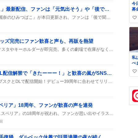
今
「上田麗奈のひみつばこ」最新配信、ファンは「元気出そう」や「後で聞く」声が広がる
募
郵
上田麗奈が出演する『上田麗奈のひみつばこ』が本日更新され、ファンは「後で聞くぜ」や「ひみつばこを聴いて元気出そう」といった声を上げて楽しんでいる。
い
い
か
い
た
ね
で
数
グッズ完売にファン歓喜と声も、再販を熱望
に
ん
映画公開と同時にK凪のアクスタやキーホルダーが即完売。多くの劇場で在庫がなくなり、オンラインでも瞬時に売り切れた。ファンは「売り切れで泣」や「早すぎた」などのツイートを連発し、次回入荷を待ち望む様子が見られる。
欲
私
緒
べ
自
類
な
光GENJI、サブスク＆DL配信解禁で「きたーーー！」と歓喜の嵐がSNSに広がる
い
に
ど
い
光GENJIの楽曲がついにサブスクとDLで配信開始！デビュー39周年に合わせてリリースされたことがSNSで大盛り上がり。ファンは「きたーーー！」と歓喜し、待ちに待った感が溢れている。
く
ね
持
数
電
タ
スペリア」18周年、ファンが歓喜の声を連発
水
存
SNSで『テイルズ オブ ヴェスペリア』の18周年が祝われ、ファンが思い出やイラストを投稿し、次の20周年や周回記録にワクワクしている様子が見られる。
で
前
や
非
が
捕手復帰、ダルベック休養で話題沸騰の夜が続く