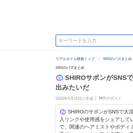
リアルタイム検索トップ
SNSのバズまとめ
SNSのバズまとめ
SHIROサボンがSN
出みたいだ
34
件のポスト
2026年6月15日
に生成
SHIROのサボンがSNSで
入リンクや使用感をシェアして
で、関連のヘアミストやボディ