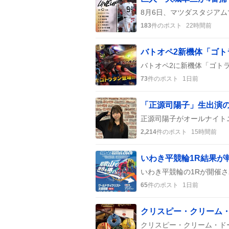
183
件のポスト
22時間前
バトオペ2新機体「ゴト
73
件のポスト
1日前
2,214
件のポスト
15時間前
いわき平競輪1R結果が
65
件のポスト
1日前