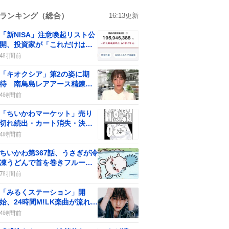
ランキング（総合）
16:13
更新
「新NISA」注意喚起リスト公
開、投資家が「これだけは買
わないで」と警告
4時間前
「キオクシア」第2の姿に期
待 南鳥島レアアース精錬成
功で大急騰ブーム
4時間前
「ちいかわマーケット」売り
切れ続出・カート消失・決済
エラーでファン嘆き
4時間前
ちいかわ第367話、うさぎが冷
凍うどんで首を巻きフルーツ
ポンチで夏を満喫と話題沸騰
7時間前
「みるくステーション」開
始、24時間M!LK楽曲が流れ続
けファン歓喜
4時間前