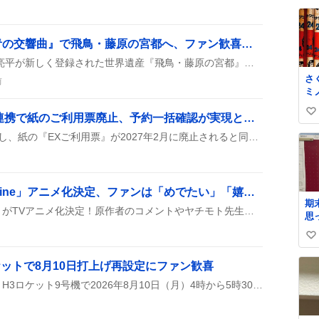
ほしい
い
っ
ね
草) #ちいかわ #ア
数
阿部亮平が案内する『青の交響曲』で飛鳥・藤原の宮都へ、ファン歓喜の特別ZIP!放送
メ
『ZIP!』の特別編で、阿部亮平が新しく登録された世界遺産『飛鳥・藤原の宮都』へ、観光特急『青の交響曲』に乗って案内する様子が放送された。ファンは列車のデザインや旅の内容に興味津々で、乗車したいとコメントしている。
さ
前
ミ
ィ
「EXサービス」e5489連携で紙のご利用票廃止、予約一括確認が実現とユーザー歓喜
い
う
年
い
EXサービスとe5489が連携し、紙の『EXご利用票』が2027年2月に廃止されると同時に、東海道・山陽・九州新幹線の予約がアプリで一括確認できるようになった。改札通過で座席情報がプッシュ通知される機能も登場した。
欽
ね
す
数
「Destiny Unchain Online」アニメ化決定、ファンは「めでたい」「嬉しい」声
期
『Destiny Unchain Online』がTVアニメ化決定！原作者のコメントやヤチモト先生の祝福イラストが続々公開され、ファンの期待が高まっているみたいです。
思
で
い
と
し
い
ケットで8月10日打上げ再設定にファン歓喜
そ
ね
停
みちびき7号機の打上げが、H3ロケット9号機で2026年8月10日（月）4時から5時30分に再設定されたとSNSで報告された。予備期間は8月11日～31日、9月3日～30日で、台風13号の影響で条件が変わるかもしれないという情報も添えられている。
数
ね