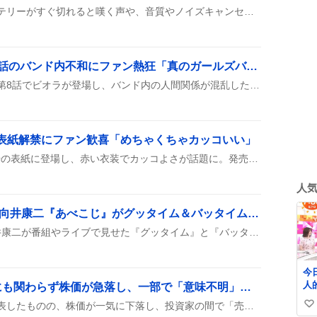
ワイヤレスイヤホンのバッテリーがすぐ切れると嘆く声や、音質やノイズキャンセリングにこだわる人が増えて、買い替えや新作購入を検討中という投稿がたくさん見られたよ。
ビオラが巻き起こす第8話のバンド内不和にファン熱狂「真のガールズバンドが始まった」
『バンドリ！ ゆめ∞みた』第8話でビオラが登場し、バンド内の人間関係が混乱した様子が描かれました。メンバー同士の衝突が表面化し、ビオラの存在が話題となっています。ファンの間では、ビオラをどう扱うかが次の見どころとして注目されています。
号表紙解禁にファン歓喜「めちゃくちゃカッコいい」
菊池風磨が『美ST』10月号の表紙に登場し、赤い衣装でカッコよさが話題に。発売日が8月17日と発表され、予約や在庫情報がSNSでシェアされた。ファンは「めちゃくちゃカッコいい」や「表紙が美すぎる」と歓声を上げ、購入意欲が高まっている様子だ。
人
SnowMan・阿部亮平＆向井康二『あべこじ』がグッタイム＆バッタイムで大盛り上がり「かわいい」声続出
SnowManの阿部亮平と向井康二が番組やライブで見せた『グッタイム』と『バッタイム』の掛け合いが話題に。ハグや手をつなぐ姿がSNSに多数アップされ、ファンは「かわいい」「最高」と盛り上がっている。
今日
人
日本トムソン、好決算にも関わらず株価が急落し、一部で「意味不明」との声が上がる
マ
日本トムソンは好決算を発表したものの、株価が一気に下落し、投資家の間で「売られすぎ」や「乱高下」に戸惑う声が見られた。これを受けて、買い増しや売却を検討する動きもある。
い
松