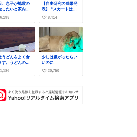
日、息子が地震の
【自由研究の成果発
金したいと家内と
表】 “スカートは回
便局に行ったみた
転によって広がる
6,198
8,414
い
です。おもちゃと
が、岡澤恋によって
買う選択肢もあっ
270°までなら広がら
い
と思うけど、自分
ずに回転が可能なこ
ね
貯めてた2万円を役
とが証明された！”
数
立てて欲しい、み
なも元気になって
しいと。家内も一
はうどんをよく食
少しは嫌がったらい
に募金したので、
ます。うどんの種
いのに
分も何かできたら
によっては非常食
ぁと思いました。
1,186
20,750
い
もなります。生う
んは消費期限が短
い
、冷凍うどんは長
ね
ちする代わりに停
数
に弱いので、乾麺
イプのうどんなら
分が少なく長期保
するのにおすすめ
す。アルファ化米
缶詰など、色々な
常食があります
、うどんもいかが