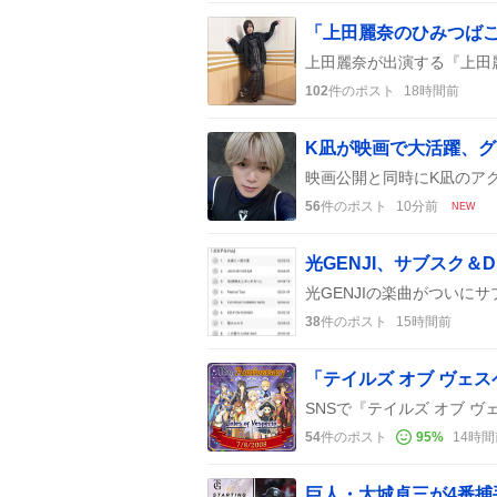
102
件のポスト
18時間前
K凪が映画で大活躍、
56
件のポスト
10分前
NEW
38
件のポスト
15時間前
「テイルズ オブ ヴェ
54
件のポスト
95
%
14時間
巨人・大城卓三が4番