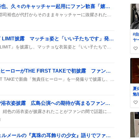
い
楽天イーグルス・郡司裕也、久々のキャッチャー起用にファン歓喜「嬉しい！！」
ね
楽天イーグルスの試合で、郡司裕也が代打からそのままキャッチャーに抜擢されたんだって！久々のキャッチャー姿にファンが大興奮してるみたいで、みんな「嬉しい！！」や「やばい😭」ってリアクション。思わぬポジションチェンジが話題になっている。
数
#
西川貴教、MステでHOT LIMIT披露 マッチョ姿と「いい子たちです」発言が話題に
ヤー ノーマ
←
西川貴教がMステで『HOT LIMIT』を披露し、マッチョな衣装姿と『いい子たちです』のコメントが話題になっている。ファンは筋肉とパフォーマンスに大興奮し、笑いと称賛の声がSNSにあふれ、次回の放送も期待している様子がうかがえる。
い
プ
い
ね
SUPER EIGHT、無責任ヒーローがTHE FIRST TAKEで初披露 ファンは「楽しくて盛り上がった」
数
SUPER EIGHTがTHE FIRST TAKEで新曲「無責任ヒーロー」を一発撮りで披露し、イナズマ戦隊とコラボしたことがSNSで話題になっている。
夏
勉
明
遠藤理子、ブログ更新で浴衣姿披露 広島公演への期待が高まるファン歓喜
い
で
遠藤理子がブログを更新し、紺色の浴衣姿が披露されたことがファンの間で話題に。『可愛い』や『浴衣が似合う』といったコメントが続き、広島公演への応援メッセージも多数寄せられ、期待が高まっている様子がうかがえる。
い
ね
前
数
乃木坂46池田瑛紗、フェルメールの『真珠の耳飾りの少女』語りでファン歓喜