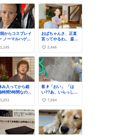
い
ね
数
自我からコスプレイ
おばちゃんさ、正直
ルハゲ
言ってやるわ。 斎藤
 →頭の血管パン
元彦と関わった事で
1,145
2,446
い
アップハゲ
アンタはこれか先キ
ラキラ輝けないん
い
よ、残念ながら。 #
ね
折田楓 #merchu
数
休み入ってから総
客👴「おい」 「は
強時間5時間なのに
い??あ、いらっしゃ
後日京大オープン
いませ」 👴「さっき
3,251
7,594
い
今これ
からずっと水出しっ
ぱなしでもったいな
い
いだろ」 「静電気を
ね
逃がし、熱くなった
数
地面の温度を下げ、
引火事故の防止の為
必要な作業です」 👴