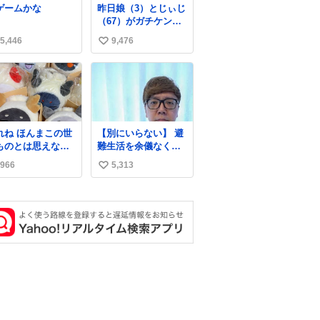
ゲームかな
昨日娘（3）とじぃじ
「水不足の昨今にも
（67）がガチケンカ
ったいないことをす
してて修羅場だった
るな!!」 それでは歌
5,446
9,476
い
んだけど、ふぉるて
います、聞いてくだ
は可能な限り平たく
い
さい 「井戸水」
なってました。犬が1
ね
番空気読める。
数
ほんまこの世
【別にいらない】 避
ものとは思えない
難生活を余儀なくさ
い臭いの マジ
れている子どもたち
966
5,313
い
、死ぬほど、臭い
のためにヒカキンボ
に入ってる謎スク
ックス1000個を寄付
い
ーズのせいなんだ
させていただきまし
ね
ど
た
数