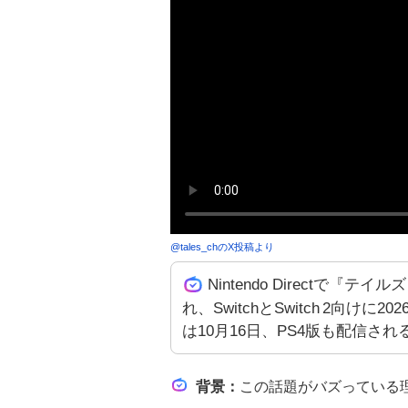
@
tales_ch
のX投稿より
Nintendo Directで『
れ、SwitchとSwitch 2向けに
は10月16日、PS4版も配信さ
背景
：
この話題がバズっている理由は、2000年に発売された名作RPG『テイルズ オブ エタ