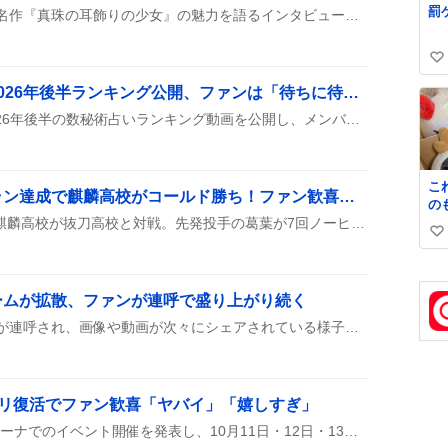
罰
池田瑛紗がフェルメールの名作『真珠の耳飾りの少女』の魅力を語るインタビューが朝日新聞で公開され、SNS上で話題になっている。動画や記事がシェアされ、ファンの間で盛り上がりが見られる。
い
い
SixTONES数秘術占い2026年後半ランキング公開、ファンは「待ちに待った」興奮
ね
SixTONESがYouTubeで2026年後半の数秘術占いランキング動画を公開し、メンバーのMCやビジュアルが話題に。ファンは「楽しみ」「待ちに待った」などと盛り上がっている。
数
これね 
葛葉、ノーヒットノーラン達成で麒麟高校がコールド勝ち！ファン歓喜の声続出
の
くら
にじ甲2026の第1試合で、麒麟高校が抜刀高校と対戦。先発投手の葛葉が7回ノーヒットノーランを披露し、相手にヒットを許さず、7-0のコールド勝ちで初戦突破した。
い
で
中
い
イ
ね
け
ームが拡散、ファンが連呼で盛り上がり続く
数
SNSで『テオくん頑張れ』が連呼され、画像や動画が次々にシェアされている様子が見られる。ファンはテオくんへのエールやユーモアとして同じフレーズを使い続けている。
P、横アリ復活でファン歓喜「ヤバイ」「嬉しすぎ」
Hey! Say! JUMPが横浜アリーナでのイベント開催を発表し、10月11日・12日・13日の3日間で実施、チケットは7,000円で販売開始された。長らく止まっていた横アリが復活し、ファンの期待が高まっている。