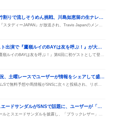
「スタディーJAPAN」竹割りで流しそうめん挑戦、川島如恵留の生ナレーションにファン歓喜
8月8日の『シューイチ』で『スタディーJAPAN』が放送され、Travis Japanのメンバーが竹を割って流しそうめんの水路を作り、川島如恵留が生ナレーションを担当した様子が紹介された。
声優楠木ともり、初ゲスト出演で『鷹嶺ルイのBAYは友を呼ぶ！』が大盛り上がり「可愛くて楽しかった」
声優の楠木ともりさんが『鷹嶺ルイのBAYは友を呼ぶ！』第6回に初ゲストとして登場し、ルイ姉と楽しいトークや歌を披露した。リスナーは「可愛くて楽しかった」や「また来週も楽しみ」などと盛り上がっている。
エルムS無料予想が大盛況、土曜レースでユーザーが情報をシェアして盛り上がり
8月8日の土曜レース、エルムSで無料予想や馬情報がSNSに次々と投稿され、リポストやいいねが多数付いて情報がどんどん広がっている様子が見られた。
クラークスのヒールとスエードサンダルがSNSで話題に、ユーザーが「ブラックレザー」や「ネイビー」を称賛
ユーザーがクラークスのヒールとスエードサンダルを披露し、「ブラックレザー」や「ネイビー」のカラーが好評とコメントしている様子が見られる。