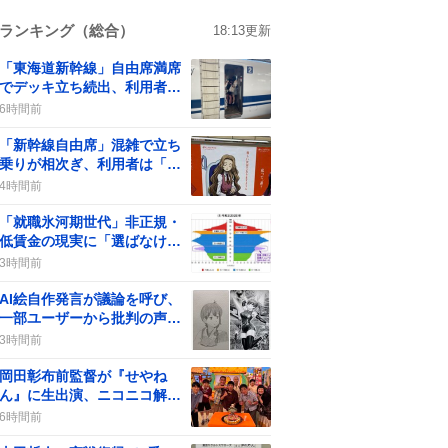
ランキング（総合）
18:13
更新
「東海道新幹線」自由席満席
でデッキ立ち続出、利用者は
「座れない」など不満
6時間前
「新幹線自由席」混雑で立ち
乗りが相次ぎ、利用者は「過
密状態」に驚き
4時間前
「就職氷河期世代」非正規・
低賃金の現実に「選ばなけれ
ば仕事はある」声が拡散
3時間前
AI絵自作発言が議論を呼び、
一部ユーザーから批判の声が
上がる
3時間前
岡田彰布前監督が『せやね
ん』に生出演、ニコニコ解説
で視聴者歓喜が話題に
6時間前