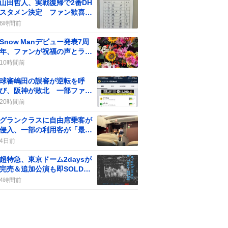
山田哲人、実戦復帰で2番DH
スタメン決定 ファン歓喜の
声が広がる
6時間前
Snow Manデビュー発表7周
年、ファンが祝福の声とライ
ブ配信で盛り上がる
10時間前
球審嶋田の誤審が逆転を呼
び、阪神が敗北 一部ファン
からは批判の声も
20時間前
グランクラスに自由席乗客が
侵入、一部の利用客が「最
悪」や「不快」感をツイート
4日前
超特急、東京ドーム2daysが
完売＆追加公演も即SOLD
OUTに「おめでとう」歓喜の
4時間前
嵐