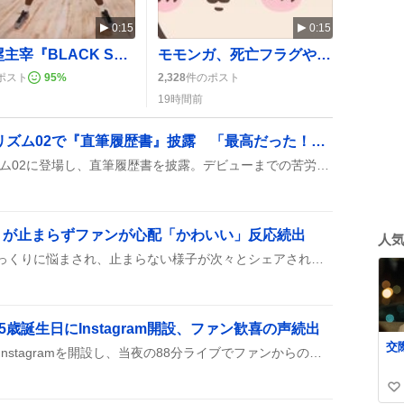
0:15
0:15
八村塁主宰『BLACK SAMURAI SUMMIT 2026』が生中継で開催、ファンは「すごい」「やばい」感激
モモンガ、死亡フラグや変身が話題に “戻ってほしい”声が続く ファンの不安と期待
ポスト
95
%
2,328
件のポスト
19時間前
ONE OR EIGHT、バズリズム02で『直筆履歴書』披露 「最高だった！」とファン熱狂
ONE OR EIGHTがバズリズム02に登場し、直筆履歴書を披露。デビューまでの苦労やプライベートの裏話を語り、Daokoや青木陽菜と2曲のライブも楽しんだ模様。放送は深夜25:04からで、TVerでも見られた。
りが止まらずファンが心配「かわいい」反応続出
人
Twitterで佐久間くんがひゃっくりに悩まされ、止まらない様子が次々とシェアされている。深夜まで続くことや、止めるコツを探す声が多く、ファンは「かわいい」や「早く止まってほしい」とリアクションしている。
5歳誕生日にInstagram開設、ファン歓喜の声続出
賀喜遥香が25歳の誕生日にInstagramを開設し、当夜の88分ライブでファンからの質問に答える企画が話題になっている。多くのファンが「インスタ開設嬉しい」「ライブ楽しみ」などと期待の声を上げている。
い