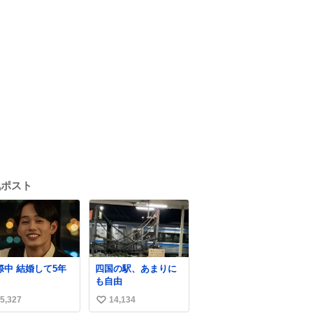
気ポスト
交際中 結婚して5年
四国の駅、あまりに
も自由
5,327
14,134
い