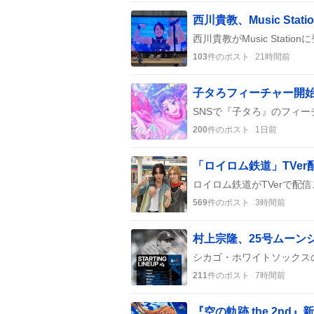
西川貴教、Music Sta
103
件のポスト
21時間前
200
件のポスト
1日前
「ロイロム鉄道」TVe
569
件のポスト
3時間前
村上宗隆、25号ムーン
211
件のポスト
7時間前