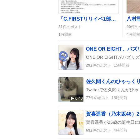
「C.FIRSTリリイベ1部」みやたんの歌詞ミスが笑いを呼び「最高のライブ」感が広がる
31
件のポスト
90
件の
1時間前
4時間前
292
件のポスト
15時間前
佐久間くんのひゃっく
77
件のポスト
15時間前
0:40
賀喜遥香（乃木坂46）2
692
件のポスト
4時間前