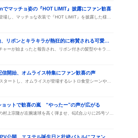
tionでマッチョ姿の『HOT LIMIT』披露にファン歓喜
西川貴教がMusic Stationに登場し、マッチョな衣装で『HOT LIMIT』を披露した様子が話題になっている。筋肉に囲まれたステージ演出や笑顔がファンのテンションを上げているようだ。
子タろフィーチャー開始、リボンとキラキラが熱狂的に称賛される可愛さが炸裂
SNSで『子タろ』のフィーチャーが始まったと報告され、リボン付きの髪型やキラキラの装飾が多数の投稿で取り上げられ、可愛さが大きく話題になっている様子が見られる。ユーザーは『可愛い😭』『リボン最高💖』『キラキラで萌える』といった感想を連投し、ビジュアルへの称賛が広がっている。
r配信開始、オムライス特集にファン歓喜の声
ロイロム鉄道がTVerで配信スタートし、オムライスが登場するレトロ食堂シーンやワールドツアー企画が話題に。ファンは「めっちゃ大好物」や「神がかってる」などの感想を投稿している。
ショットで歓喜の嵐 “やったー”の声が広がる
シカゴ・ホワイトソックスの村上宗隆が左腕速球を高く弾ませ、6試合ぶりに25号ソロホームランを放ち、観客が大歓声を上げた。ホームランでチームはリードを奪い、公式サイトでも速報が流れた。
『空の軌跡 the 2nd』新PV公開、エステル誕生日と壮絶バトルにファン歓喜