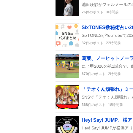
26
件のポスト
3時間前
32
件のポスト
22時間前
670
件のポスト
2時間前
「テオくん頑張れ」ミ
368
件のポスト
18時間前
Hey! Say! JUM