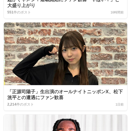
大盛り上がり
551
件のポスト
16時間前
「正源司陽子」生出演のオールナイトニッポンX、松下
洸平との遭遇にファン歓喜
2,214
件のポスト
1日前