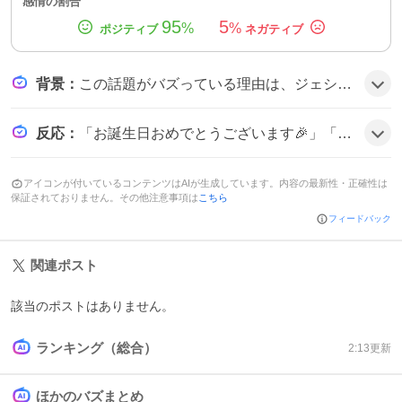
感情の割合
95
5
%
%
背景
：
この話題がバズっている理由は、ジェシーがSixTONESの中心メンバーとして長年支持を集め、今回30歳という節目を迎えたことがファンの感情を高揚させたためだと考えられる。
反応
：
「お誕生日おめでとうございます🎉」「30歳のジェシーくんも笑顔で幸せでいられますように」「最高の一年にしてください❤️」など、祝福の声が多数寄せられ、テンションが上がっている雰囲気だ。
アイコンが付いているコンテンツはAIが生成しています。内容の最新性・正確性は
保証されておりません。その他注意事項は
こちら
フィードバック
関連ポスト
該当のポストはありません。
ランキング（総合）
2:13
更新
ほかのバズまとめ