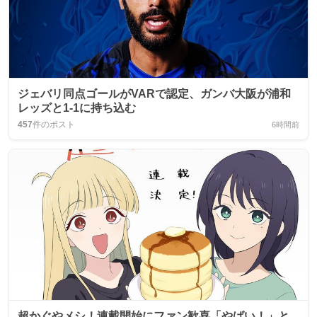
ジェバリ同点ゴールがVARで認定、ガンバ大阪が浦和
レッズと1-1に持ち込む
457
件のポスト
6時間前
超かぐやメシ！連載開始にファン歓喜「やばい！」と