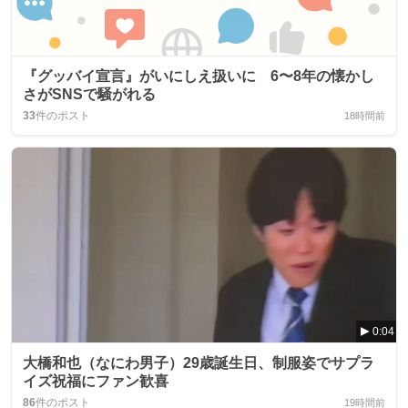
『グッバイ宣言』がいにしえ扱いに 6〜8年の懐かし
さがSNSで騒がれる
33
件のポスト
18時間前
0:04
大橋和也（なにわ男子）29歳誕生日、制服姿でサプラ
イズ祝福にファン歓喜
86
件のポスト
19時間前