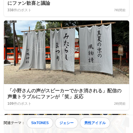
にファン歓喜と議論
338
件のポスト
7時間前
「小野さんの声がスピーカーでかき消される」配信の
声量トラブルにファンが「笑」反応
109
件のポスト
2時間前
関連テーマ：
SixTONES
ジェシー
男性アイドル