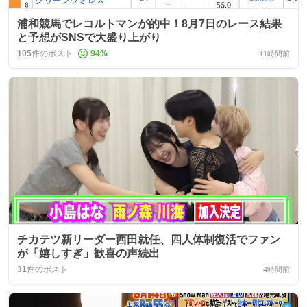
浦和競馬でレコルトマンが的中！8月7日のレース結果
と予想がSNSで大盛り上がり
105
件のポスト
94
%
11時間前
チカテツ新リーダー西田就任、四人体制復活でファン
が「嬉しすぎ」歓喜の声続出
31
件のポスト
4時間前