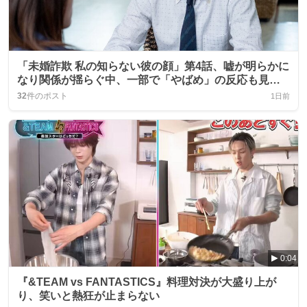
「未婚詐欺 私の知らない彼の顔」第4話、嘘が明らかに
なり関係が揺らぐ中、一部で「やばめ」の反応も見ら
れる
32
件のポスト
1日前
0:04
『&TEAM vs FANTASTICS』料理対決が大盛り上が
り、笑いと熱狂が止まらない