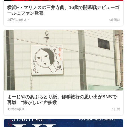
横浜F・マリノスの三井寺眞、16歳で開幕戦デビューゴ
ールにファン歓喜
147
件のポスト
5時間前
よーじやのあぶらとり紙、修学旅行の思い出がSNSで
再燃 “懐かしい”声多数
31
件のポスト
1日前