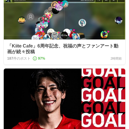
「Kiite Cafe」6周年記念、祝福の声とファンアート動
画が続々投稿
187
件のポスト
97
%
2時間前