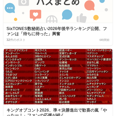
SixTONES数秘術占い2026年後半ランキング公開、フ
ァンは「待ちに待った」興奮
32
件のポスト
6時間前
キングオブコント2026、準々決勝進出で歓喜の嵐「や
ったー！」ファンの応援が続く