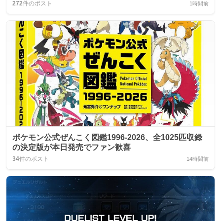
272
件のポスト
1時間前
ポケモン公式ぜんこく図鑑1996-2026、全1025匹収録
の決定版が本日発売でファン歓喜
34
件のポスト
14時間前