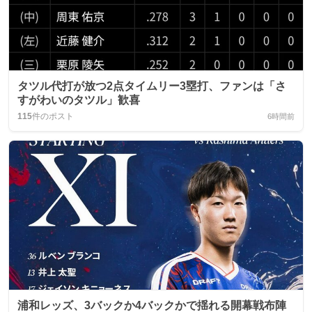
タツル代打が放つ2点タイムリー3塁打、ファンは「さ
すがわいのタツル」歓喜
115
件のポスト
6時間前
浦和レッズ、3バックか4バックかで揺れる開幕戦布陣