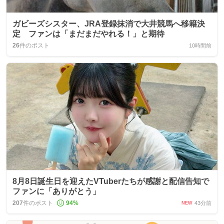
ガビーズシスター、JRA登録抹消で大井競馬へ移籍決
定 ファンは「まだまだやれる！」と期待
26
件のポスト
10時間前
8月8日誕生日を迎えたVTuberたちが感謝と配信告知で
ファンに「ありがとう」
207
件のポスト
94
%
43分前
NEW