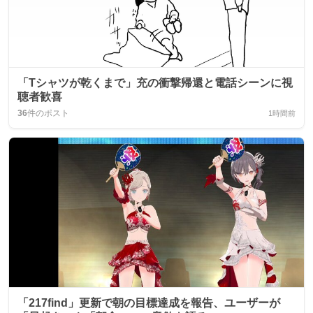
「Tシャツが乾くまで」充の衝撃帰還と電話シーンに視
聴者歓喜
36
件のポスト
1時間前
「217find」更新で朝の目標達成を報告、ユーザーが