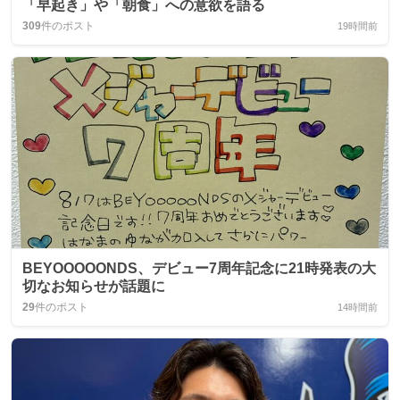
「早起き」や「朝食」への意欲を語る
309
件のポスト
19時間前
BEYOOOOONDS、デビュー7周年記念に21時発表の大
切なお知らせが話題に
29
件のポスト
14時間前