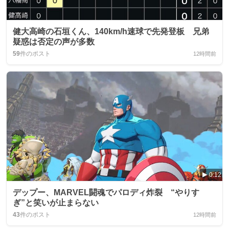
健大高崎の石垣くん、140km/h速球で先発登板 兄弟
疑惑は否定の声が多数
59
件のポスト
12時間前
0:12
デップー、MARVEL闘魂でパロディ炸裂 “やりす
ぎ”と笑いが止まらない
43
件のポスト
12時間前