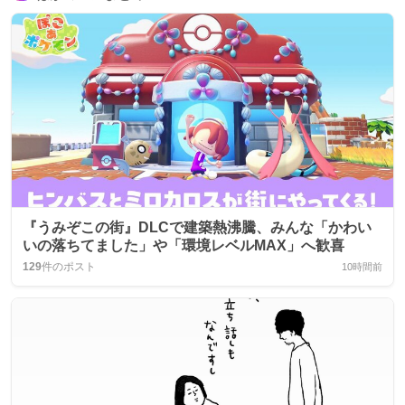
『うみぞこの街』DLCで建築熱沸騰、みんな「かわい
いの落ちてました」や「環境レベルMAX」へ歓喜
129
件のポスト
10時間前