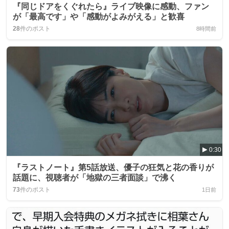
『同じドアをくぐれたら』ライブ映像に感動、ファン
が「最高です」や「感動がよみがえる」と歓喜
28
件のポスト
8時間前
0:30
『ラストノート』第5話放送、優子の狂気と花の香りが
話題に、視聴者が「地獄の三者面談」で沸く
73
件のポスト
1日前