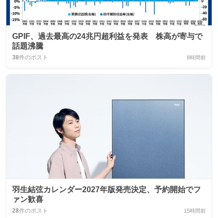
GPIF、過去最高の24兆円超利益を発表 株高が寄与で
話題沸騰
38
件のポスト
8時間前
羽生結弦カレンダー2027年版発売決定、予約開始でフ
ァン歓喜
28
件のポスト
15時間前