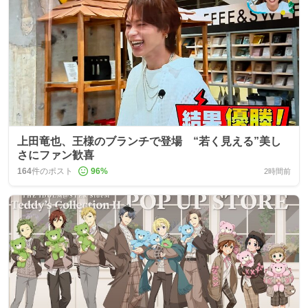
上田竜也、王様のブランチで登場 “若く見える”美し
さにファン歓喜
164
件のポスト
96
%
2時間前