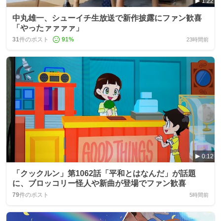
1:22
中丸雄一、シューイチ生放送で新作披露にファン歓喜
「やったァァァァ」
31
件のポスト
91
%
23時間前
0:12
「クックルン」第1062話「平和とはなんだ」が話題
に、ブロッコリー怪人や新曲が登場でファン歓喜
79
件のポスト
5時間前