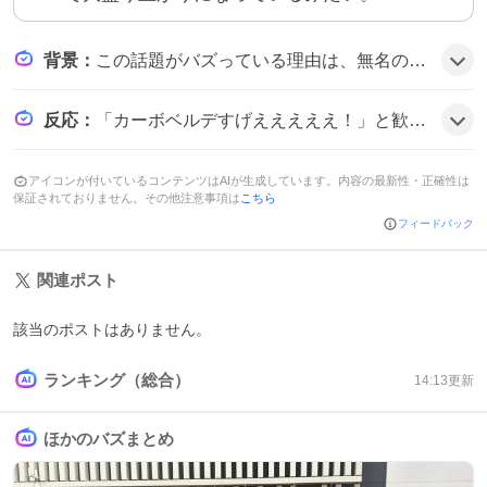
背景
：
この話題がバズっている理由は、無名の小国カーボベルデが初出場で優勝候補スペインと引き分け、しかも40歳のベテランGKが驚異的なセーブで勝負を決めたことと、フォロワー数が爆発的に増えたことが相まって、サプライズ感と感動が広がった可能性がある。
反応
：
「カーボベルデすげえええええ！」と歓声が上がり、「カーボベルデやば。 まさかのスペインとドロー」と驚きの声が多数。「カーボベルデ来たーーーー！！！！！！」と喜びのコメントが散見され、全体的にテンションが上がっている雰囲気だ。
アイコンが付いているコンテンツはAIが生成しています。内容の最新性・正確性は
保証されておりません。その他注意事項は
こちら
フィードバック
関連ポスト
該当のポストはありません。
ランキング（総合）
14:13
更新
ほかのバズまとめ