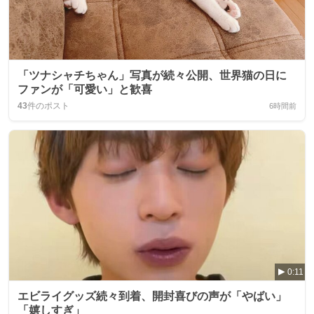
「ツナシャチちゃん」写真が続々公開、世界猫の日に
ファンが「可愛い」と歓喜
43
件のポスト
6時間前
0:11
エビライグッズ続々到着、開封喜びの声が「やばい」
「嬉しすぎ」