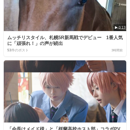
0:13
ムッチリスタイル、札幌5R新馬戦でデビュー 1番人気
に「頑張れ！」の声が続出
53
件のポスト
3時間前
「会長はメイド様」と「桜蘭高校ホスト部」コラボPV