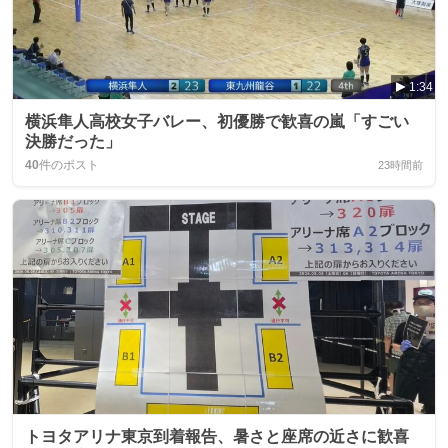
1:34
横浜隼人高校女子バレー、初優勝で歓喜の嵐「すごい
決勝だった」
40
件のポスト
23時間前
トヨタアリナ東京到着報告、暑さと座席の近さに歓喜