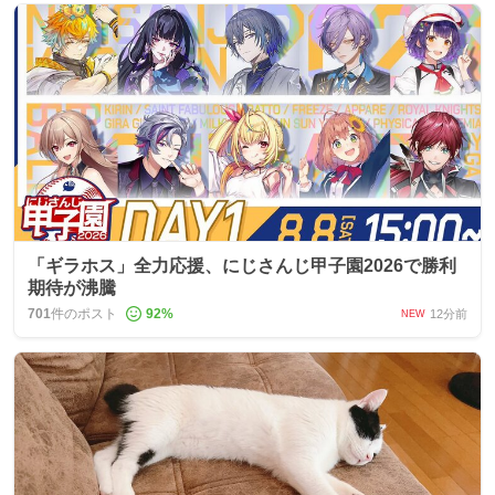
「ギラホス」全力応援、にじさんじ甲子園2026で勝利
期待が沸騰
701
件のポスト
92
%
12分前
NEW