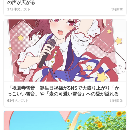
の声が広がる
172
件のポスト
3時間前
「祇園寺雪音」誕生日祝福がSNSで大盛り上がり「か
っこいい雪音」や「素の可愛い雪音」への愛が溢れる
61
件のポスト
14時間前