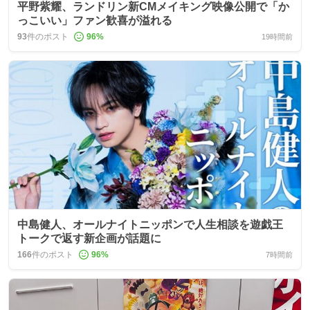
平野紫耀、ランドリン新CMメイキング映像公開で「か
っこいい」ファン歓喜が溢れる
93
件のポスト
96
%
19時間前
中島健人、オールナイトニッポンで人生相談を遊戯王
トークで返す新企画が話題に
166
件のポスト
96
%
7時間前