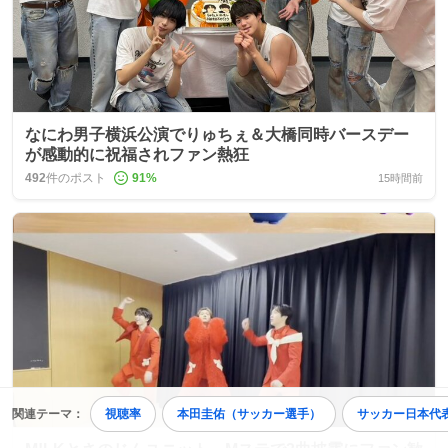
なにわ男子横浜公演でりゅちぇ＆大橋同時バースデー
が感動的に祝福されファン熱狂
492
件のポスト
91
%
15時間前
関連テーマ：
視聴率
本田圭佑（サッカー選手）
サッカー日本代
0:07