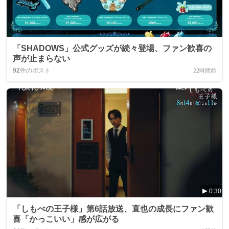
「SHADOWS」公式グッズが続々登場、ファン歓喜の
声が止まらない
92
件のポスト
22時間前
0:30
「しもべの王子様」第6話放送、直也の成長にファン歓
喜「かっこいい」感が広がる