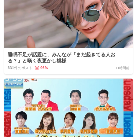
睡眠不足が話題に、みんなが「まだ起きてる人お
る？」と嘆く夜更かし模様
631
件のポスト
96
%
11時間前