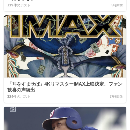
319
件のポスト
5時間前
「耳をすませば」4KリマスターIMAX上映決定、ファン
歓喜の声続出
324
件のポスト
17時間前