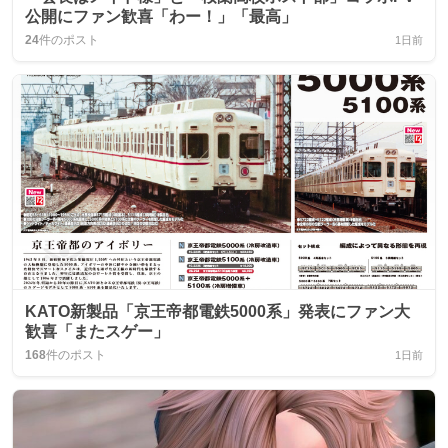
公開にファン歓喜「わー！」「最高」
24
件のポスト
1日前
KATO新製品「京王帝都電鉄5000系」発表にファン大
歓喜「またスゲー」
168
件のポスト
1日前