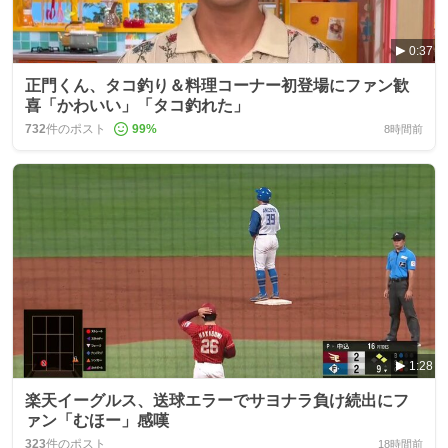
0:37
正門くん、タコ釣り＆料理コーナー初登場にファン歓
喜「かわいい」「タコ釣れた」
732
件のポスト
99
%
8時間前
1:28
楽天イーグルス、送球エラーでサヨナラ負け続出にフ
ァン「むほー」感嘆
323
件のポスト
18時間前