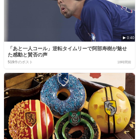
0:40
「あと一人コール」逆転タイムリーで阿部寿樹が魅せ
た感動と賛否の声
519
件のポスト
18時間前