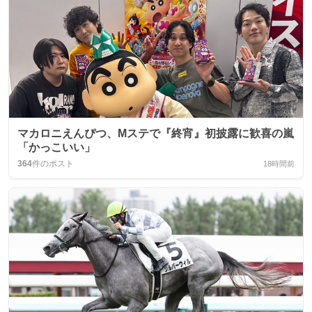
マカロニえんぴつ、Mステで『終宵』初披露に歓喜の嵐
「かっこいい」
364
件のポスト
18時間前