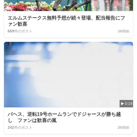
エルムステークス無料予想が続々登場、配当報告にフ
ァン歓喜
669
件のポスト
1時間前
0:19
パヘス、逆転19号ホームランでドジャースが勝ち越
し ファンは歓喜の嵐
242
件のポスト
2時間前