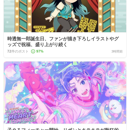
時透無一郎誕生日、ファンが描き下ろしイラストやグ
ッズで祝福、盛り上がり続く
72
件のポスト
97
%
3時間前