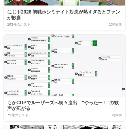
にじ甲2026 初戦ホシミナイト対決が熱すぎるとファン
が歓喜
103
件のポスト
20時間前
もかCUPでルーザーズへ続々進出 “やったー！”の歓
声が広がる
75
件のポスト
3時間前