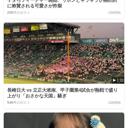
子タろフィーチャー開始、リボンとキラキラが熱狂的
に称賛される可愛さが炸裂
200
件のポスト
23時間前
1:32
長崎日大 vs 立正大淞南、甲子園第4試合が熱戦で盛り
上がり「おさかな天国」騒ぎ
546
件のポスト
22時間前