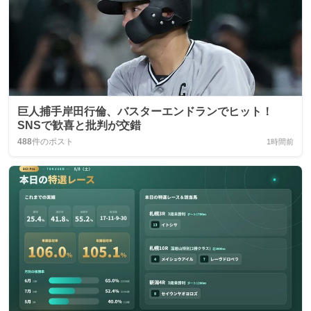
巨人捕手岸田行倫、バスターエンドランでヒット！
SNSで歓喜と批判が交錯
488
件のポスト
1時間前