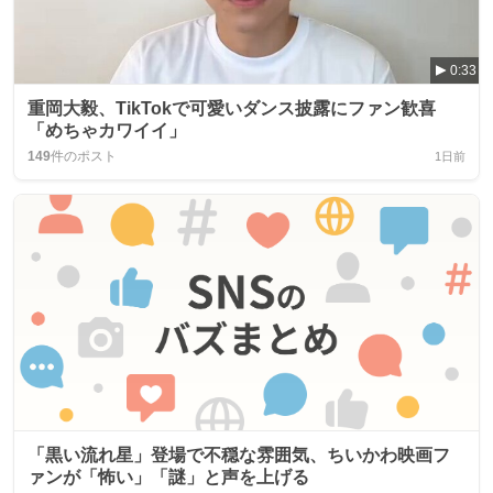
0:33
重岡大毅、TikTokで可愛いダンス披露にファン歓喜
「めちゃカワイイ」
149
件のポスト
1日前
「黒い流れ星」登場で不穏な雰囲気、ちいかわ映画フ
ァンが「怖い」「謎」と声を上げる