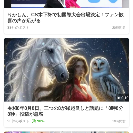
りかしん、CS木下杯で初国際大会出場決定！ファン歓
喜の声が広がる
33
件のポスト
20時間前
0:10
令和8年8月8日、三つの8が縁起良しと話題に「8時8分
8秒」投稿が急増
90
件のポスト
90
%
10時間前