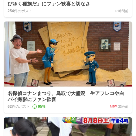
びゆく種族だ」にファン歓喜と切なさ
254
件のポスト
18時間前
名探偵コナンまつり、鳥取で大盛況 生アフレコや白
バイ撮影にファン歓喜
62
件のポスト
95
%
33分前
NEW