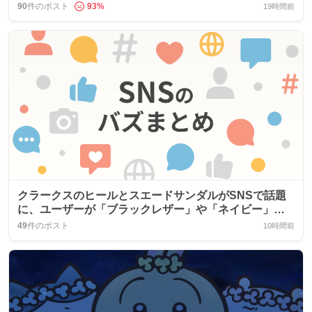
90
件のポスト
93
%
19時間前
クラークスのヒールとスエードサンダルがSNSで話題
に、ユーザーが「ブラックレザー」や「ネイビー」を
称賛
49
件のポスト
10時間前