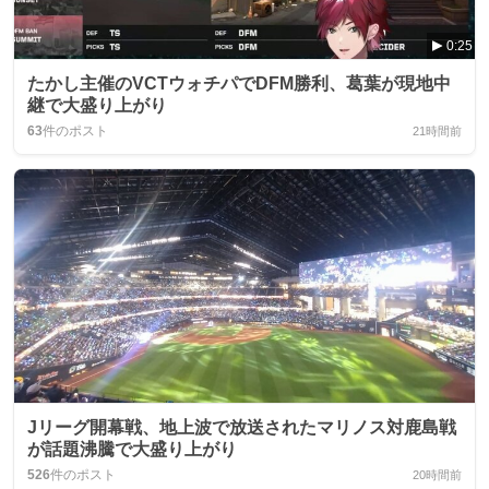
0:25
たかし主催のVCTウォチパでDFM勝利、葛葉が現地中
継で大盛り上がり
63
件のポスト
21時間前
Jリーグ開幕戦、地上波で放送されたマリノス対鹿島戦
が話題沸騰で大盛り上がり
526
件のポスト
20時間前