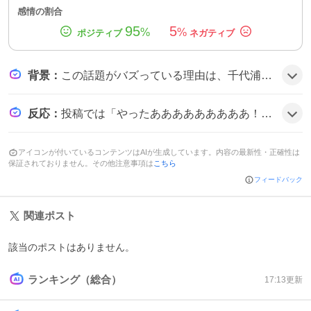
感情の割合
95
5
%
%
背景
：
この話題がバズっている理由は、千代浦蝶美が設定した5555人という大きな同接目標と、達成時に「超重大発表」を予告したことがファンの期待感を高め、リアルタイムで応援が広がったためとみられる。
反応
：
投稿では「やったあああああああああ！！！」や「残り1000人です！！ 頼むぅぅぅぅぅぅ！！！！！！🙏」といった喜びの声が目立ち、さらに「5555超えて5700人おめでとう！！！」や「同接5555人突破！！！！ おめでとう〜〜〜！！！」と祝福が続き、全体的にテンションが上がっている様子だ。
アイコンが付いているコンテンツはAIが生成しています。内容の最新性・正確性は
保証されておりません。その他注意事項は
こちら
フィードバック
関連ポスト
該当のポストはありません。
ランキング（総合）
17:13
更新