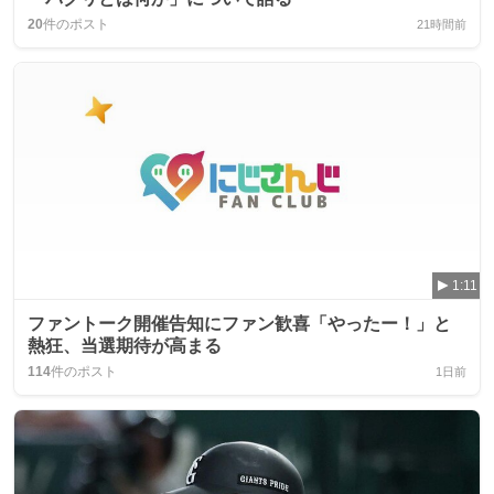
20
件のポスト
21時間前
1:11
ファントーク開催告知にファン歓喜「やったー！」と
熱狂、当選期待が高まる
114
件のポスト
1日前