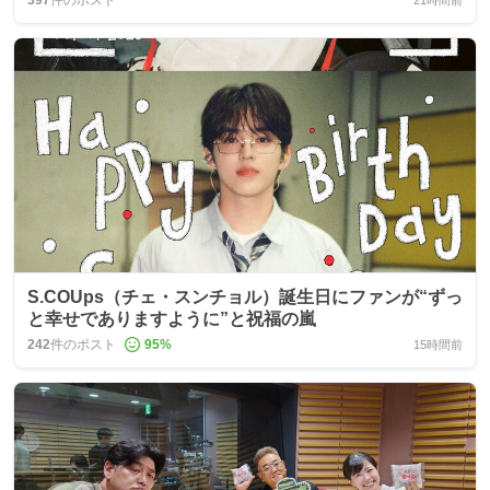
397
件のポスト
21時間前
S.COUps（チェ・スンチョル）誕生日にファンが“ずっ
と幸せでありますように”と祝福の嵐
242
件のポスト
95
%
15時間前