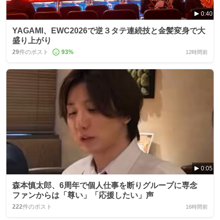
0:40
YAGAMI、EWC2026で逆３タテ連続技と金髪変身で大
盛り上がり
29
件のポスト
93
%
12時間前
0:05
森本慎太郎、6周年で個人仕事を断りグループに専念
ファンからは「尊い」「応援したい」声
222
件のポスト
16時間前