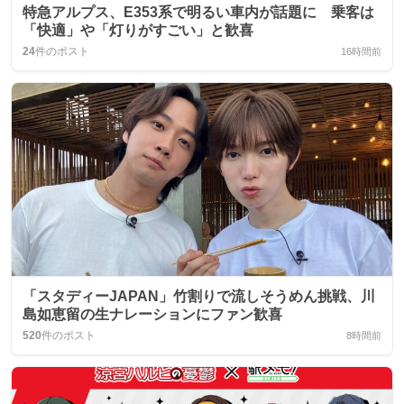
特急アルプス、E353系で明るい車内が話題に 乗客は
「快適」や「灯りがすごい」と歓喜
24
件のポスト
16時間前
「スタディーJAPAN」竹割りで流しそうめん挑戦、川
島如恵留の生ナレーションにファン歓喜
520
件のポスト
8時間前