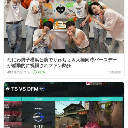
なにわ男子横浜公演でりゅちぇ＆大橋同時バースデー
が感動的に祝福されファン熱狂
492
件のポスト
91
%
16時間前