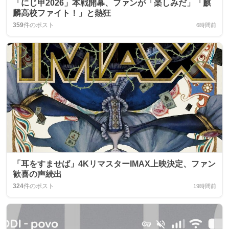
「にじ甲2026」本戦開幕、ファンが「楽しみだ」「麒
麟高校ファイト！」と熱狂
359
件のポスト
6時間前
「耳をすませば」4KリマスターIMAX上映決定、ファン
歓喜の声続出
324
件のポスト
19時間前