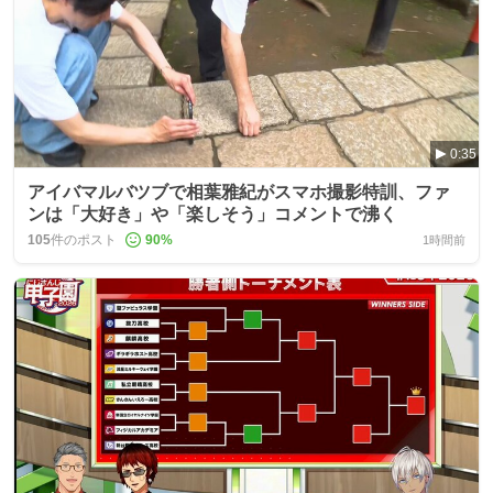
0:35
アイバマルバツブで相葉雅紀がスマホ撮影特訓、ファ
ンは「大好き」や「楽しそう」コメントで沸く
105
件のポスト
90
%
1時間前