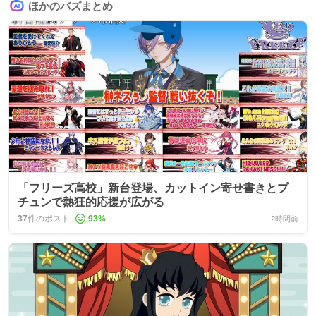
ほかのバズまとめ
「フリーズ高校」新台登場、カットイン寄せ書きとプ
チュンで熱狂的応援が広がる
37
件のポスト
93
%
2時間前