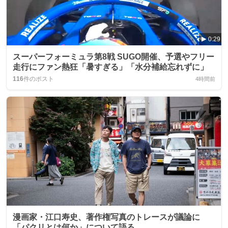
0:29
スーパーフォーミュラ第8戦 SUGO開催、予選やフリー
走行にファン熱狂「暑すぎる」「水分補給忘れずに」
116
件のポスト
4時間前
漫画家・江口寿史、著作権写真のトレースが議論に
「パクリとは何か」について語る