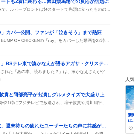
タートも2着に終わる…園田競馬場での反応が話題に
園田競馬場のJRA交流戦10Rで、ルビーブロンドは好スタートで先頭に立ったものの、直線で差し切られ2着に。ファンは「無念の2着😭」や「最高のスタート決めてくれたんだけどね」と残念がる声が多く、今後の移籍や地方転籍の話題が広がっている。
ay」カバー公開、ファンが「泣きそう」まで熱狂
セレじょが6周年を祝って、BUMP OF CHICKENの「ray」をカバーした動画を22時30分に公開したんだって！ファンは「聞いてね！」や「泣きそう」って大興奮で、リンクをどんどんシェアしているみたい。
「あの本、読みました？」BSテレ東で湊かなえが語るアガサ・クリスティー特集が好評
BSテレ東で今夜10時に放送された『あの本、読みました？』は、湊かなえさんがゲストで登場し、アガサ・クリスティー作品を徹底解説するスペシャル回が配信でも楽しめる形で提供された。
人
前
ナゾトレMAXXX、増子敦貴と阿部亮平が出演しグルメクイズで大盛り上がり
『ナゾトレMAXXX』が8月6日21時にフジテレビで放送され、増子敦貴や浦川翔平、阿部亮平がVTRで登場し、グルメクイズやリアルタイム配信が楽しめた。知ったかNGで増子が『知ったかイケメン』を披露し、阿部がポーチドエッグ問題で正解したのが話題に。
新
は
「もう木曜日」感が拡散、週末待ちの疲れたユーザーたちの声に共感が広がる
家
い
面
SNS上では「もう木曜日！」や「まだ木曜か…」といったツイートが続出し、今週が長く感じられることや、暑さと仕事の疲れに対する嘆きが目立つ。週末やお盆休みへの期待感も同時に語られ、金曜日感や早く休みが欲しいという声が混ざり合っている。