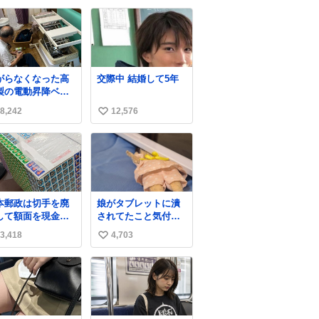
ました。 がんばった
い
ね。
ね
数
がらなくなった高
交際中 結婚して5年
製の電動昇降ベッ
ーから
8,242
12,576
い
、完全に見放され
ですが、 見事に
い
5歳の父が治しまし
ね
父は、ト
数
タカローラのボデ
をオート生産す
、工業ロボットの
本郵政は切手を廃
娘がタブレットに潰
作者なんですが、
して額面を現金で
されてたこと気付か
が電動ベットの配
戻せ2026 #日本
なかった。 旦那だけ
をハンダで修理し
3,418
4,703
い
政
は娘の波長を感じ取
いる横で、
apanPostHD_PR
れるから声出せずと
い
もSOSが伝わったら
ね
しい。 急いで旦那が
数
救出して、泣きじゃ
くる娘に自分も謝っ
て抱きしめようとし