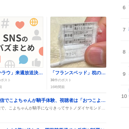
6
7
8
「ふかラウ」来週放送決定、ファン歓喜の声「需要あります」「来週だぁ」
「フランスベッド」枕のタグが「フラソスベッド」かと混乱、ネットで議論が広がる
9
のポスト
30
件のポスト
前
16時間前
10
「Full Stride」長時間配信でこよちゃんが騎手体験、視聴者は「おつこよ」に歓喜
『Full Stride』の長時間配信で、こよちゃんが騎手になりきってサトノダイヤモンドや助手くんとレースを駆け抜けた様子が配信中に次々と紹介され、視聴者からは「おつこよ」「長時間ありがとう」などの声が上がった。