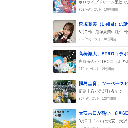
702
件のポスト
10時間前
鬼塚夏美（Liella!
282
件のポスト
8時間前
47
件のポスト
2時間前
80
件のポスト
12時間前