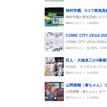
神村学園、5-1で東筑
406
件のポスト
14時間前
242
件のポスト
91
%
11時
巨人・大城卓三が4番
183
件のポスト
14時間前
187
件のポスト
11時間前
0:18