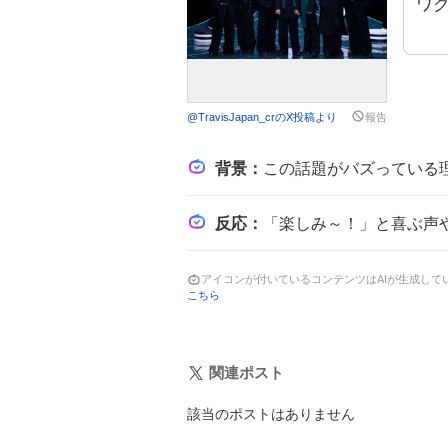
ワ
@
TravisJapan_cr
のX投稿より
報告
背景
：
この話題がバズっている理由は、夏の大型音楽特番として期待が高まっ
反応
：
「楽しみ～！」と喜ぶ声や「お知らせありがとうございます💛」と感謝のコ
アイコンが付いているコンテンツはAIが生成し
こちら
関連ポスト
該当のポストはありません