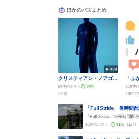
ほかのバズまとめ
0:24
クリスティアン・ノアゴール、エヴァートン完全移籍へ ファンから「ありがとう」熱い声
29
件のポスト
90
%
119
件
1日前
10時間
36
件のポスト
91
%
1日前