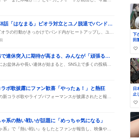
い
ね
数
バンドリ！ ゆめ∞みた第8話「はなまる」ビオラ対立とユノ脱退でバンド解散危機が到来
第8話「はなまる」では、ビオラの行動がきっかけでバンド内がヒートアップし、ユノがバンド脱退を宣言、解散危機が訪れた様子がファンの間で話題に上がっている。
下
田
前
ト。 メーカ
い
は
お盆休み目前！金曜勤務で連休突入に期待が高まる、みんなが「頑張る」声を上げる
たん
い
8
ね
金曜の仕事を頑張ればすぐにお盆休みや長い連休が始まると、SNS上で多くの投稿が盛り上がっている様子が見られる。みんなが「今日仕事行けば休みだ！」と期待を語っている。
た。 うちの
数
ヨ
ィ
る
コラボ歌披露にファン歓喜「やったぁ！」と熱狂
日
製
止
父
SNSで『東京テディベア』の新コラボ歌やライブパフォーマンスが披露されたと報告され、ファンが「やったぁ！」や「嬉しい」といった歓喜の声を上げている。
払い
線
い
郵
て
@J
い
ね
ちゃ系の熱い戦いが話題に「めっちゃ気になる」
数
たかっしーが『わちゃわちゃ系』で『熱い戦い』をしたとファンが報告し、映像やゲームの詳細は未公開ながら、次回の公開を楽しみにしている様子がうかがえる。投稿者はその様子が見られる日を待ち遠しく思い、期待の声が多数寄せられている。