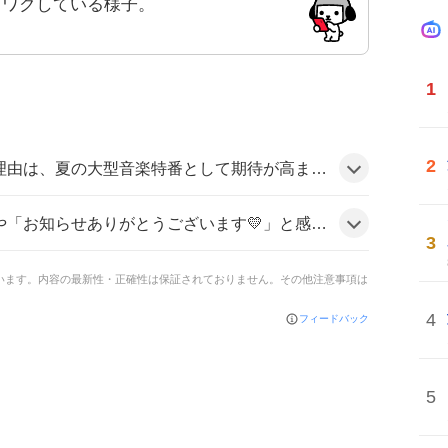
クワクしている様子。
1
2
ていることと、人気アーティストが続々とラインナップに加わったことで、ファンのテンションが上がっているようだ。
メントが多数。「やったー！楽しみです！」や「わーいっ🎉」とテンションが上がる投稿が目立ち、全体的にポジティブな雰囲気だ。
3
ています。内容の最新性・正確性は保証されておりません。その他注意事項は
4
フィードバック
5