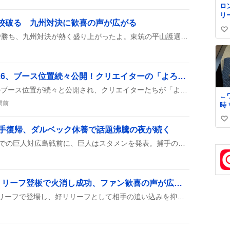
ロ
リ
高校破る 九州対決に歓喜の声が広がる
く
い
ル
神村学園が東筑高校に5-1で勝ち、九州対決が熱く盛り上がったよ。東筑の平山護選手が先頭打者ホームランで先制したけど、神村の田中翔大選手が6回に本塁打を放ち、試合をひっくり返したんだ。
✨
い
級
ね
て
数
格
COMIC CITY VEGA 2026、ブース位置続々公開！クリエイターの「よろしくお願いします」熱気が伝わる
COMIC CITY VEGA 2026のブース位置が続々と公開され、クリエイターたちが「よろしくお願いします！」や「頑張ります！」と元気に告知。新刊やグッズ販売の予告も多数あり、来場者の期待が高まっています。
←
間前
時 ﾏｯﾏが話しかけた
時
い
捕手復帰、ダルベック休養で話題沸騰の夜が続く
い
8月6日、マツダスタジアムでの巨人対広島戦前に、巨人はスタメンを発表。捕手の大城卓三が4番に抜擢され、出場が決まった。一方、4番のダルベックは休養扱いでベンチ入り。SNSでは大城復帰を喜ぶ声や、ダルベック休養に驚く声が多く見られた。
ね
数
山岡泰輔（泰ちゃん）リリーフ登板で火消し成功、ファン歓喜の声が広がる
山岡泰輔（泰ちゃん）がリリーフで登場し、好リリーフとして相手の追い込みを抑え、火消しプレーで得点を防いだことがSNSで話題になっている。ファンからは「泰ちゃん、よく抑えた」「火消しありがとう」などの声が上がっている。