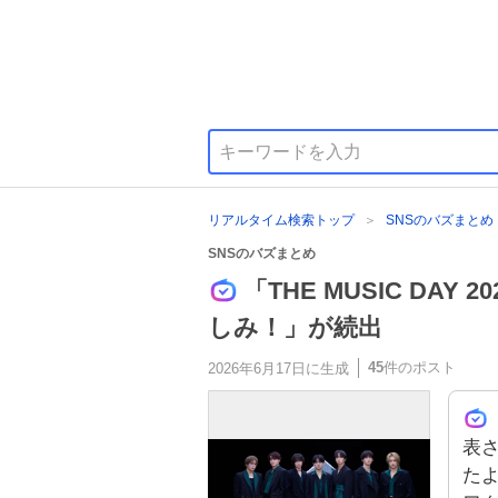
リアルタイム検索トップ
SNSのバズまとめ
SNSのバズまとめ
「THE MUSIC DA
しみ！」が続出
45
件のポスト
2026年6月17日
に生成
表さ
た