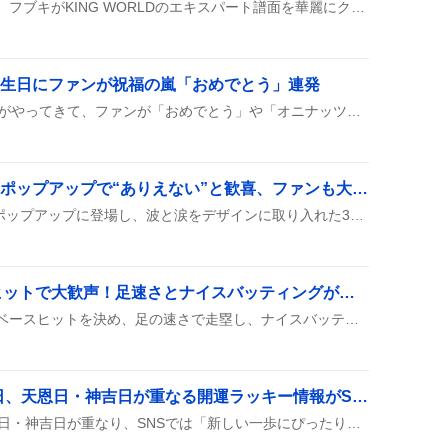
ホロライブドリーム配信で、フブキがKING WORLDのエキスパート譜面を華麗にクリアし、ミオとみこがミニゲーム凸待ちで盛り上がった様子が話題に。みんなでポカジャンや縄跳びを楽しみ、配信は大盛況だった。
）の誕生日にファンが祝福の嵐「おめでとう」連発
8月7日に鬼塚夏美の誕生日がやってきて、ファンが「おめでとう」や「オニナッツ！」といった言葉とともに、イラストやコスプレ写真を次々に投稿して祝福の嵐が広がった。
髙橋海人、ETROコラボポップアップで“ありえない”と歓喜、ファンも大興奮
髙橋海人がETROコラボのポップアップに登場し、波と涙をデザインに取り入れた32点を紹介。ファンは「ありえない」や「生まれ変わってもできない幸せ」と歓喜し、SNSで盛り上がっている。
福島圭音、ツーベースヒットで大歓声！足速さとナイスバッティングが話題に
福島圭音が先頭打者でツーベースヒットを決め、足の速さで走塁し、ナイスバッティングが称賛された様子がSNSで広がっている。
大安吉日が熱い！8月6日、天恩日・神吉日が重なる開運ラッキー情報がSNSで話題に
8月6日（木）は大安・天恩日・神吉日が重なり、SNSでは「新しい一歩にぴったり」「金運アップが期待できる」などの声が広がり、ラッキーカラーや金運情報がシェアされている。