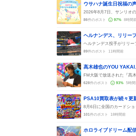
ウサハナ誕生日祝福の
86
件のポスト
97
%
8時間
89
件のポスト
11時間前
髙木雄也のYOU YAK
628
件のポスト
93
%
5時間
PSA10買取表が続々
101
件のポスト
18時間前