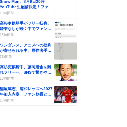
Snow Man、8月9日20時
YouTube生配信決定！ファン
歓喜の“やったー”が止まらな
10時間前
い
高杉吏麒騎手がフリー転身、
騎乗なしが続く中でファンの
間に疑問の声が上がる
15時間前
ワンダンス、アニメへの批判
が寄せられる中、原作者手描
き動画でファンが沸騰
7時間前
高杉吏麒騎手、藤岡厩舎を離
れフリーへ SNSで驚きや残
念の声も見られる
20時間前
稲垣篤志、浦和レッズへ2027
年加入内定 ファン歓喜と期
待感が高まる
18時間前