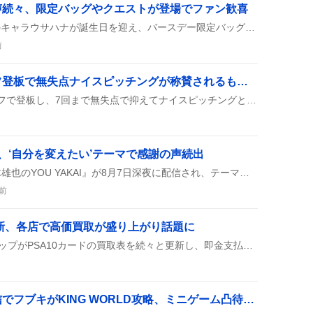
声続々、限定バッグやクエストが登場でファン歓喜
2026年8月7日、サンリオのキャラウサハナが誕生日を迎え、バースデー限定バッグや24時間限定クエストが登場。ユーザーは「おめでとう」やハッシュタグ#ウサハナを付けて祝福し、楽しい雰囲気が広がっている。
前
ヘルナンデス、リリーフ登板で無失点ナイスピッチングが称賛されるも一部でボーク懸念の声も
ヘルナンデス投手がリリーフで登板し、7回まで無失点で抑えてナイスピッチングと称賛されたが、一部ではボークや制球への懸念の声も見られた。
AI、‘自分を変えたい’テーマで感謝の声続出
FM大阪で放送された『髙木雄也のYOU YAKAI』が8月7日深夜に配信され、テーマは『自分を変えたいと思ったきっかけ』。リスナーのメッセージやリクエストが取り上げられ、ゆ〜やさんが読み上げるシーンも。感謝の声が多数寄せられ、番組は和やかに締めくくられた。
前
更新、各店で高価買取が盛り上がり話題に
8月6日に全国のカードショップがPSA10カードの買取表を続々と更新し、即金支払い、限定数量、高額買取といった条件を掲げた。ユーザーは新しい買取情報に注目し、売却や購入を検討しているようだ。
ホロライブドリーム配信でフブキがKING WORLD攻略、ミニゲーム凸待ちが大盛り上がり