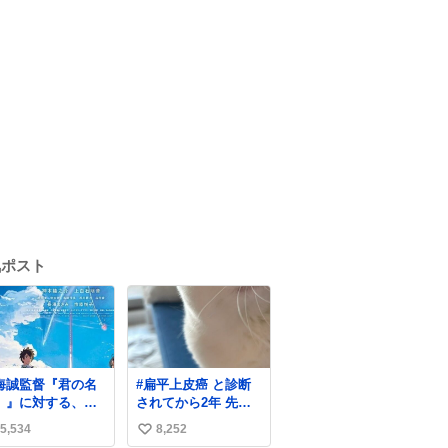
気ポスト
海誠監督『君の名
#扁平上皮癌 と診断
。』に対する、作
されてから2年 先生
・小川哲の分析が
から「寛解でいいで
5,534
8,252
い
白い。
しょう！」と言われ