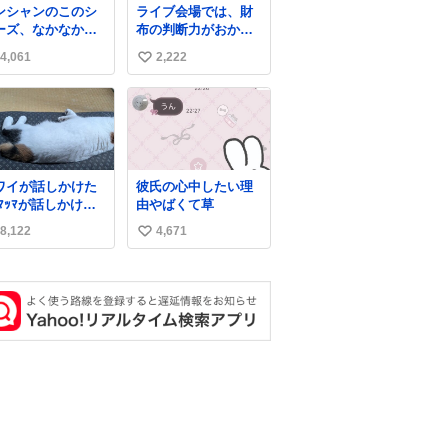
ンシャンのこのシ
ライブ会場では、財
たら、ビンタされて
ーズ、なかなか安
布の判断力がおかし
しまった。3回ほど。
ならないのにセー
くなる。
小さい手だけど、地
4,061
2,222
い
価格になってる🖤
味に痛い。 その後、
レザーなのが反則
い
娘は旦那に泣きつい
にかわいい。持っ
てた。
ね
るだけでコーデが
数
上げされる。
ワイが話しかけた
彼氏の心中したい理
由やばくて草
→
8,122
4,671
い
い
ね
数