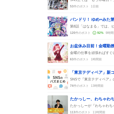
53
件のポスト
1日前
120
件のポスト
92
%
9時間
63
件のポスト
1時間前
「東京テディベア」新
74
件のポスト
13時間前
たかっしー、わちゃわ
113
件のポスト
11時間前