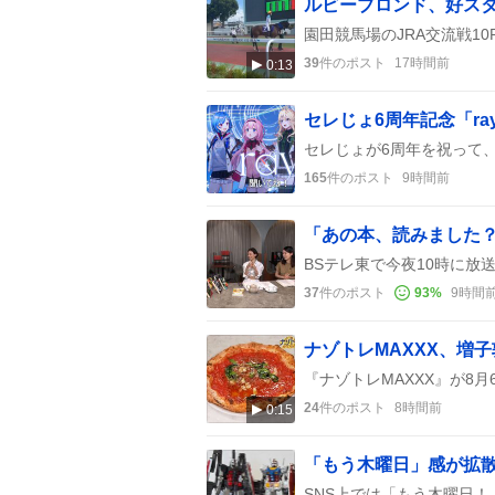
ルビーブロンド、好ス
39
件のポスト
17時間前
0:13
セレじょ6周年記念「r
165
件のポスト
9時間前
37
件のポスト
93
%
9時間
24
件のポスト
8時間前
0:15