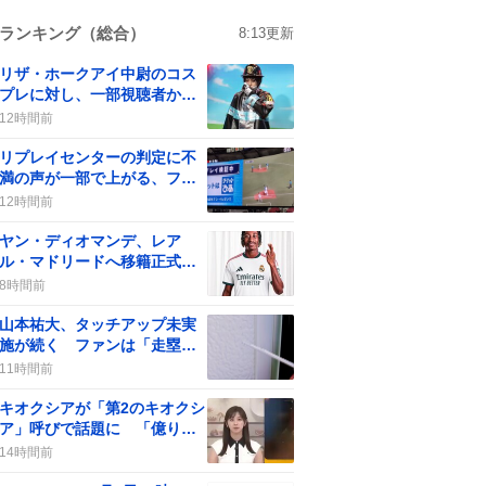
ランキング（総合）
8:13
更新
リザ・ホークアイ中尉のコス
プレに対し、一部視聴者から
批判の声が上がる
12時間前
リプレイセンターの判定に不
満の声が一部で上がる、ファ
ンは「アウトだって！」と意
12時間前
見
ヤン・ディオマンデ、レア
ル・マドリードへ移籍正式発
表 “最高額”で期待の声が沸
8時間前
騰
山本祐大、タッチアップ未実
施が続く ファンは「走塁改
善」を求める
11時間前
キオクシアが「第2のキオクシ
ア」呼びで話題に 「億り人
量産年」の期待が一部で広が
14時間前
る