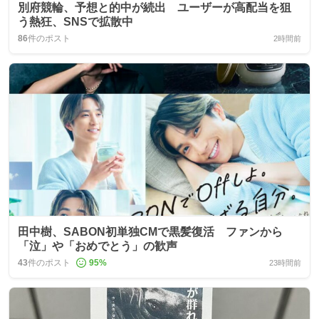
別府競輪、予想と的中が続出 ユーザーが高配当を狙
う熱狂、SNSで拡散中
86
件のポスト
2時間前
田中樹、SABON初単独CMで黒髪復活 ファンから
「泣」や「おめでとう」の歓声
43
件のポスト
95
%
23時間前