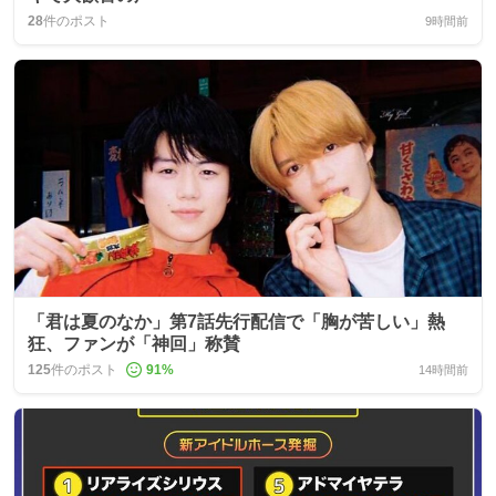
28
件のポスト
9時間前
「君は夏のなか」第7話先行配信で「胸が苦しい」熱
狂、ファンが「神回」称賛
125
件のポスト
91
%
14時間前