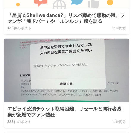
「星屑☆Shall we dance?」リスパ締めで感動の嵐、フ
ァンが「涙ドパー」や「ルンルン」感を語る
145
件のポスト
11時間前
エビライ公演チケット取得困難、リセールと同行者募
集が急増でファン熱狂
383
件のポスト
11時間前