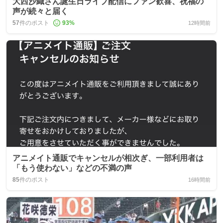
大西沙織さん誕生日ライブ配信にファン歓喜、祝福の
声が続々と届く
57
件のポスト
93
%
12時間前
アニメイト通販でキャンセルが相次ぎ、一部利用者は
「もう使わない」などの不満の声
85
件のポスト
16時間前