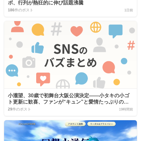
ボ、行列が熱狂的に伸び話題沸騰
186
件のポスト
1日前
小瀧望、30歳で初舞台大阪公演決定――小タキの小ゴ
ト更新に歓喜、ファンが“キュン”と愛情たっぷりのコ
メントで熱狂し、感謝と応援の声が続々
29
件のポスト
19時間前