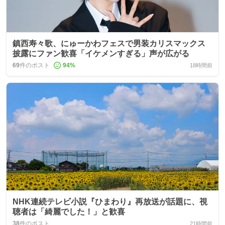
鎮西寿々歌、にゅーかわフェスで男装カリスマックス
披露にファン歓喜「イケメンすぎる」声が広がる
69
件のポスト
94
%
18時間前
NHK連続テレビ小説『ひまわり』再放送が話題に、視
聴者は「綺麗でした！」と歓喜
38
件のポスト
21時間前