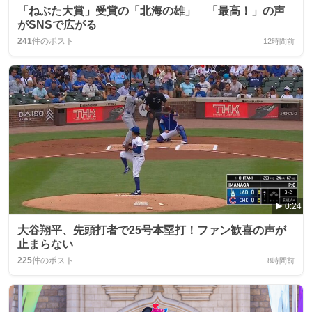
「ねぶた大賞」受賞の「北海の雄」 「最高！」の声
がSNSで広がる
241
件のポスト
12時間前
0:24
大谷翔平、先頭打者で25号本塁打！ファン歓喜の声が
止まらない
225
件のポスト
8時間前