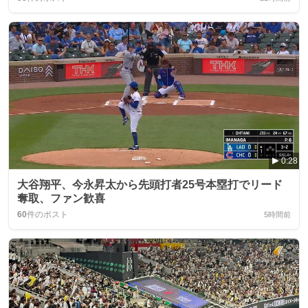
0:28
大谷翔平、今永昇太から先頭打者25号本塁打でリード
奪取、ファン歓喜
60
件のポスト
5時間前