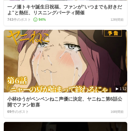
一ノ瀬トキヤ誕生日祝福、ファンが“いつまでも好きだ
よ”と熱狂、リスニングパーティ開催
743
件のポスト
94
%
12時間前
1:12
小林ゆうがペンペンねこ声優に決定、ヤニねこ第6話公
開でファン歓喜
69
件のポスト
16時間前