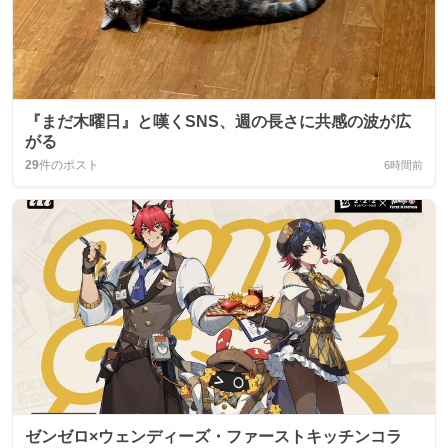
『まだ木曜日』と嘆くSNS、週の長さに共感の波が広
がる
29
件のポスト
6時間前
ゼンゼロ×ウェンディーズ・ファーストキッチンコラ