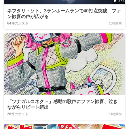
0:54
ネフタリ・ソト、3ランホームランで40打点突破 ファ
ン歓喜の声が広がる
64
件のポスト
15時間前
「ツナガルコネクト」感動の歌声にファン歓喜、泣き
ながらリピート続出
28
件のポスト
11時間前