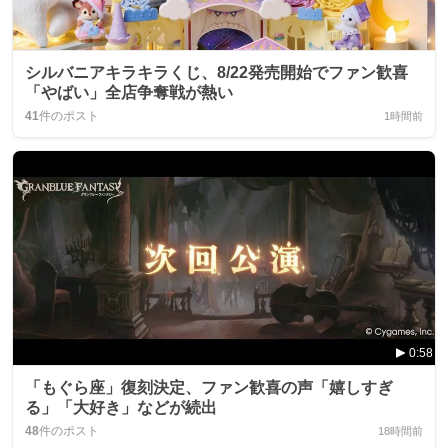
シルバニアキラキラくじ、8/22発売開始でファン歓喜
「やばい」全店争奪戦が熱い
41
件のポスト
1時間前
0:58
「もぐら座」復刻決定、ファン歓喜の声「嬉しすぎ
る」「大好き」などが続出
48
件のポスト
18時間前