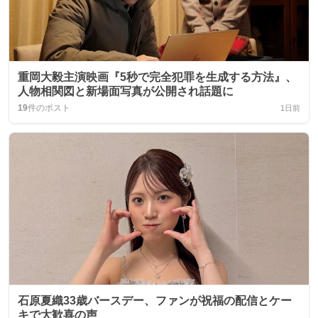
重岡大毅主演映画『5秒で完全犯罪を生成する方法』、
人物相関図と新場面写真が公開され話題に
19
件のポスト
1日前
石原夏織33歳バースデー、ファンが祝福の配信とケー
キで大歓喜の声