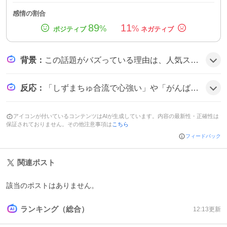
感情の割合
89
11
%
%
背景
：
この話題がバズっている理由は、人気ストリーマーのしずまちゅがW杯現地に合流し、リアルタイムで日本代表を応援したことがファンの期待と喜びを呼び、SNS上で拡散された可能性がある。
反応
：
「しずまちゅ合流で心強い」や「がんばれ日本」などの声が多数。「しずまちゅも合流したんだ！」と驚きのコメントも。「現地で応援できて嬉しい」や「ダラスでの様子が見られてワクワク」など、全体的にテンションが上がっている様子だ。
アイコンが付いているコンテンツはAIが生成しています。内容の最新性・正確性は
保証されておりません。その他注意事項は
こちら
フィードバック
関連ポスト
該当のポストはありません。
ランキング（総合）
12:13
更新