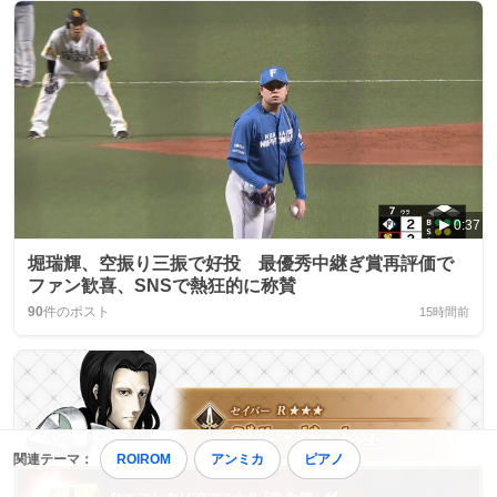
0:37
堀瑞輝、空振り三振で好投 最優秀中継ぎ賞再評価で
ファン歓喜、SNSで熱狂的に称賛
90
件のポスト
15時間前
関連テーマ：
ROIROM
アンミカ
ピアノ