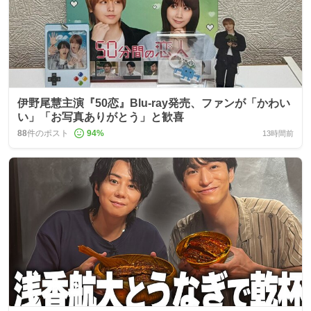
伊野尾慧主演『50恋』Blu‑ray発売、ファンが「かわい
い」「お写真ありがとう」と歓喜
88
件のポスト
94
%
13時間前