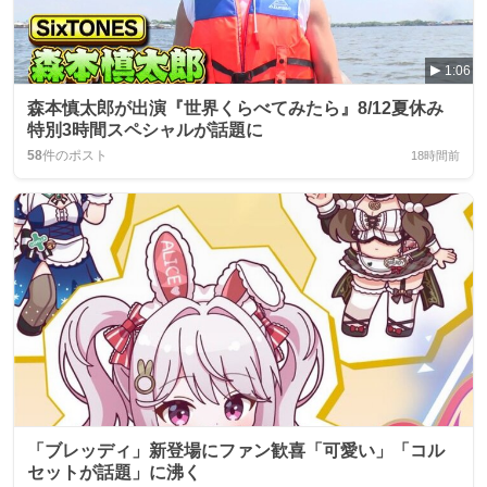
1:06
森本慎太郎が出演『世界くらべてみたら』8/12夏休み
特別3時間スペシャルが話題に
58
件のポスト
18時間前
「ブレッディ」新登場にファン歓喜「可愛い」「コル
セットが話題」に沸く