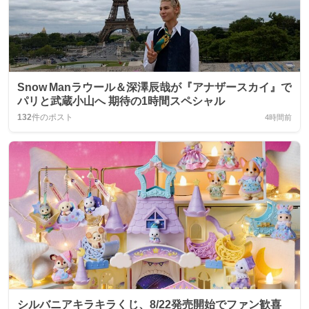
Snow Manラウール＆深澤辰哉が『アナザースカイ』で
パリと武蔵小山へ 期待の1時間スペシャル
132
件のポスト
4時間前
シルバニアキラキラくじ、8/22発売開始でファン歓喜