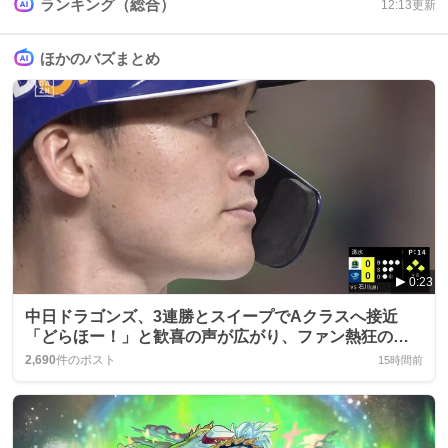
ランキング（総合）
12:13
更新
ほかのバズまとめ
0:23
中日ドラゴンズ、3連勝とスイープでAクラスへ接近
「どらほー！」と歓喜の声が広がり、ファン熱狂の渦
が巻き起こる
2,690
件のポスト
15時間前