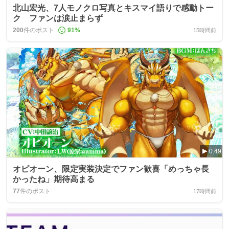
北山宏光、7人モノクロ写真とキスマイ語りで感動トー
ク ファンは涙止まらず
200
件のポスト
91
%
15時間前
0:49
オピオーン、限定実装決定でファン歓喜「めっちゃ長
かったね」期待高まる
77
件のポスト
17時間前