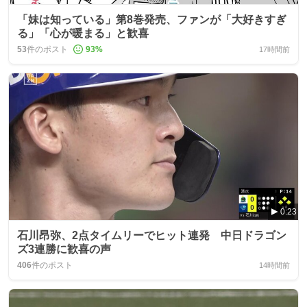
「妹は知っている」第8巻発売、ファンが「大好きすぎ
る」「心が暖まる」と歓喜
53
件のポスト
93
%
17時間前
0:23
石川昂弥、2点タイムリーでヒット連発 中日ドラゴン
ズ3連勝に歓喜の声
406
件のポスト
14時間前