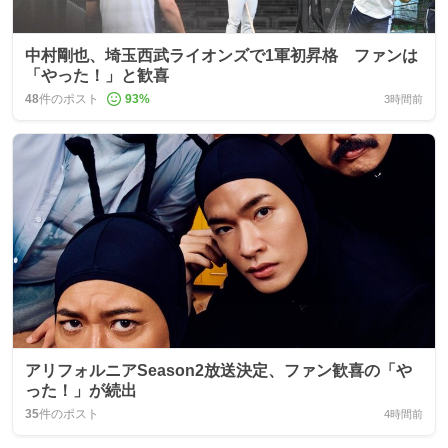
中村剛也、埼玉西武ライオンズで1軍初昇格 ファンは
「やった！」と歓喜
48
件のポスト
93
%
3時間前
アリフォルニアSeason2放送決定、ファン歓喜の「や
った！」が続出
35
件のポスト
4時間前