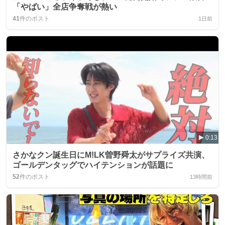
「やばい」全店争奪戦が熱い
41
件のポスト
1日前
0:13
さかなクン誕生日にM!LK曽野舜太がサプライズ共演、
ゴールデンタッグでハイテンションが話題に
52
件のポスト
13時間前