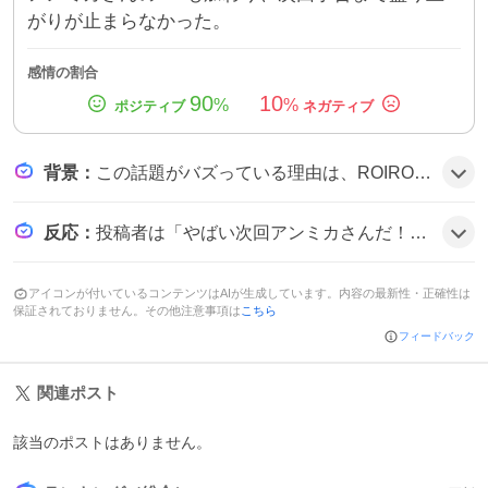
がりが止まらなかった。
感情の割合
90
10
%
%
背景
：
この話題がバズっている理由は、ROIROMの個性的な衣装とパフォーマンスが話題になり、清塚信也さんとのピアノ共演という意外なコラボが視聴者の関心を引いたことに加え、アンミカさんがMCで次回予告を出したことで期待感が高まったためとみられる。
反応
：
投稿者は「やばい次回アンミカさんだ！！！」や「大夢くん、普通にセンス良いー😳🎹」と興奮し、「DRESS CODEやっぱり好きだｏ( ›_‹ )ｏ💕💕」と好意的に評価している様子がうかがえる。
アイコンが付いているコンテンツはAIが生成しています。内容の最新性・正確性は
保証されておりません。その他注意事項は
こちら
フィードバック
関連ポスト
該当のポストはありません。