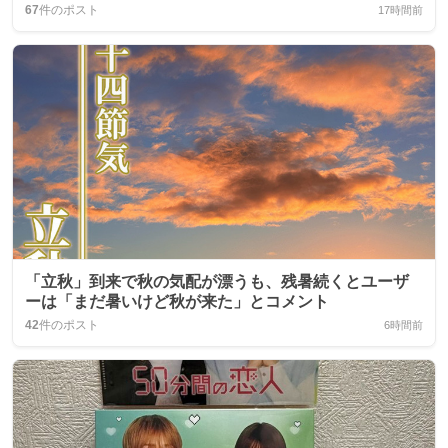
67
件のポスト
17時間前
「立秋」到来で秋の気配が漂うも、残暑続くとユーザ
ーは「まだ暑いけど秋が来た」とコメント
42
件のポスト
6時間前