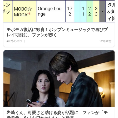
モボモガ復活に歓喜！ポップンミュージックで再びプ
レイ可能に、ファンが沸く
46
件のポスト
22時間前
岩崎くん、可愛さと助ける姿が話題に ファンが「モ
テモテ」や「お口かわいい」と歓喜