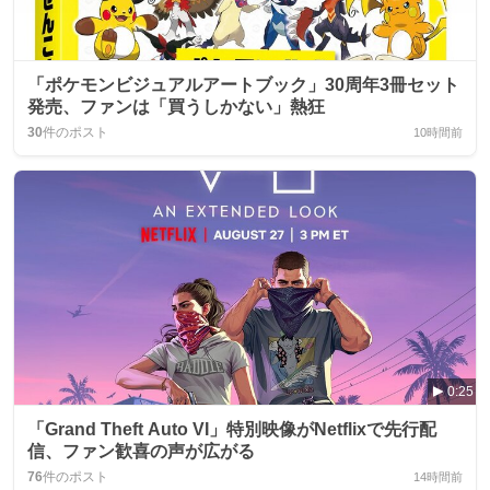
「ポケモンビジュアルアートブック」30周年3冊セット
発売、ファンは「買うしかない」熱狂
30
件のポスト
10時間前
0:25
「Grand Theft Auto VI」特別映像がNetflixで先行配
信、ファン歓喜の声が広がる
76
件のポスト
14時間前