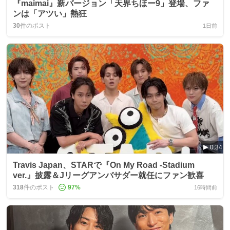
『maimai』新バージョン「天界ちほー9」登場、ファ
ンは「アツい」熱狂
30
件のポスト
1日前
0:34
Travis Japan、STARで『On My Road -Stadium
ver.』披露＆Jリーグアンバサダー就任にファン歓喜
318
件のポスト
97
%
16時間前