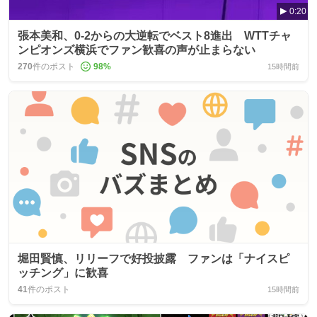
0:20
張本美和、0-2からの大逆転でベスト8進出 WTTチャ
ンピオンズ横浜でファン歓喜の声が止まらない
270
件のポスト
98
%
15時間前
堀田賢慎、リリーフで好投披露 ファンは「ナイスピ
ッチング」に歓喜
41
件のポスト
15時間前