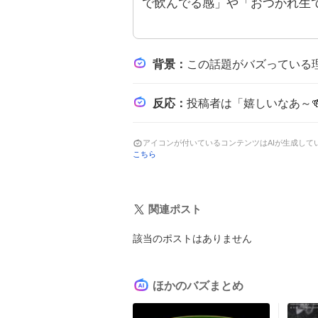
で飲んでる感」や「おつかれ生
背景
：
この話題がバズっている理由は、人気俳優の芳根京子と松下洸平が共演する新CMが6月8日に同時
反応
：
投稿者は「嬉しいなあ～🍻」「待ってました🍻」「二人で飲みに行ってる感🥺
アイコンが付いているコンテンツはAIが生成し
こちら
関連ポスト
該当のポストはありません
ほかのバズまとめ