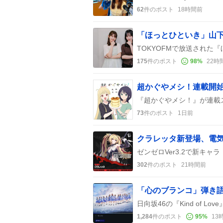
62
件のポスト
18時間前
175
件のポスト
98
%
22時
73
件のポスト
1日前
クラレッタ新登場、電
302
件のポスト
21時間前
1,284
件のポスト
95
%
13