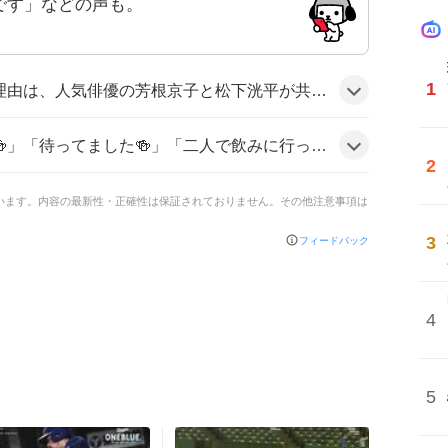
です」などの声も。
1
公開されたことと、ビール好きのユーザーが「注ぐと、まろやか」や「日本の注ぐ、しあわせ。」といったキャッチコピーに共感し、SNSで感想をシェアしたためだろう。
」と喜びを表現し、「おつかれ生です」や「マルエフマカロニ笑」などユーモア交じりのコメントも見られ、全体的にポジティブな雰囲気だ。
2
ています。内容の最新性・正確性は保証されておりません。その他注意事項は
3
フィードバック
4
5