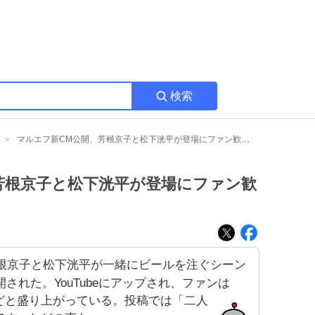
検索
マルエフ新CM公開、芳根京子と松下洸平が登場にファン歓喜「嬉しい」
芳根京子と松下洸平が登場にファン歓
根京子と松下洸平が一緒にビールを注ぐシーン
開された。YouTubeにアップされ、ファンは
どと盛り上がっている。投稿では「二人