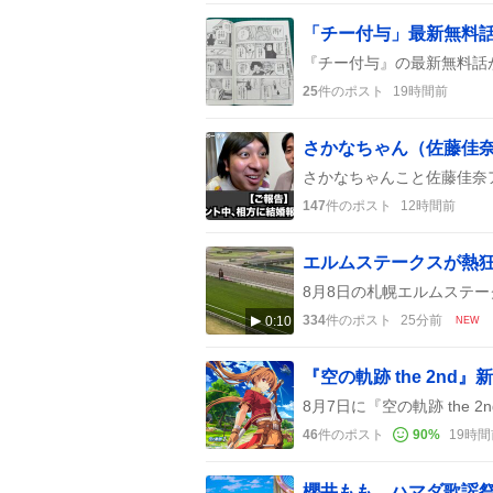
「チー付与」最新無料
25
件のポスト
19時間前
さかなちゃん（佐藤佳
147
件のポスト
12時間前
334
件のポスト
25分前
0:10
NEW
46
件のポスト
90
%
19時間