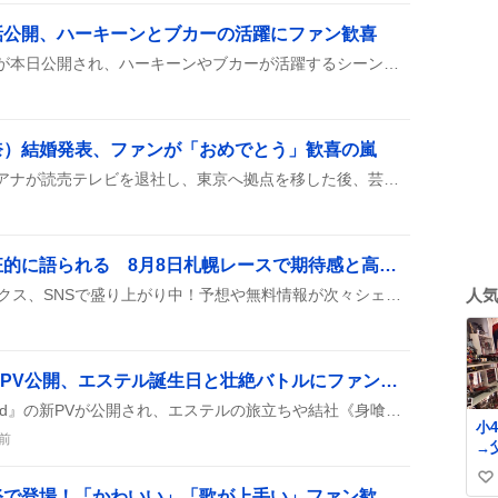
話公開、ハーキーンとブカーの活躍にファン歓喜
『チー付与』の最新無料話が本日公開され、ハーキーンやブカーが活躍するシーンが続々登場し、読者から「面白すぎる」「神回」などの声が上がっている。また、敵陣側の描写が好評で、作品独自の雰囲気が再び注目を集めている。さらに、次回予告ではハーキーンの運命が揺れる展開が示唆され、ファンの期待感が高まっている。
奈）結婚発表、ファンが「おめでとう」歓喜の嵐
さかなちゃんこと佐藤佳奈アナが読売テレビを退社し、東京へ拠点を移した後、芸人のレインボー池田と結婚したとSNSで報告され、ファンの間で祝福の声が広がっている。「おめでとう」や「びっくり」などのリアクションが多数寄せられ、さかなちゃんの新たな門出が話題になっている。
エルムステークスが熱狂的に語られる 8月8日札幌レースで期待感と高配当が話題に
8月8日の札幌エルムステークス、SNSで盛り上がり中！予想や無料情報が次々シェアされ、的中報告や高配当の声が飛び交い、みんなでワクワクしながらレースを待っているみたい。
人
『空の軌跡 the 2nd』新PV公開、エステル誕生日と壮絶バトルにファン歓喜
8月7日に『空の軌跡 the 2nd』の新PVが公開され、エステルの旅立ちや結社《身喰らう蛇》との激闘、リベール王国の危機が映像で紹介された。主題歌は『銀の意志 金の翼』が使用されている。
小
前
→
『
い
に
櫻井もも、ハマダ歌謡祭で登場！「かわいい」「歌が上手い」ファン歓喜の声が広がる