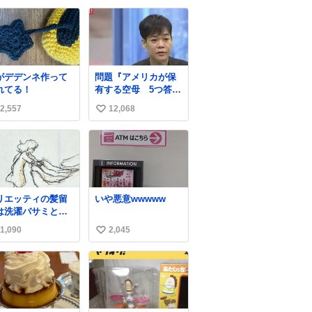
な…」
い。
い
con.co.jp/news/2
ね
2553/f… ⠀ 「父の
数
屋を奪いたい」小
4年生と妹が登場。
宅の2階には部屋が
がデデンネ作って
問題『アメリカが保
つあるのに、父が2
れてる！
有する空母 5つ答え
屋使い、姉妹は1部
よ』 名倉「ホンマご
。文句を言うと
2,557
12,068
い
めん、日本」
ナイトスクープに
い
造してもらえ！無
やろけどな」と
ね
数
リエッティの髪留
いや悪意wwwww
は洗濯バサミと記
されることが多い
1,090
2,045
い
すが、もっと小さ
プラスチックのク
い
ップです。 バネは
ね
いやすいように強
数
を調整してあるは
。