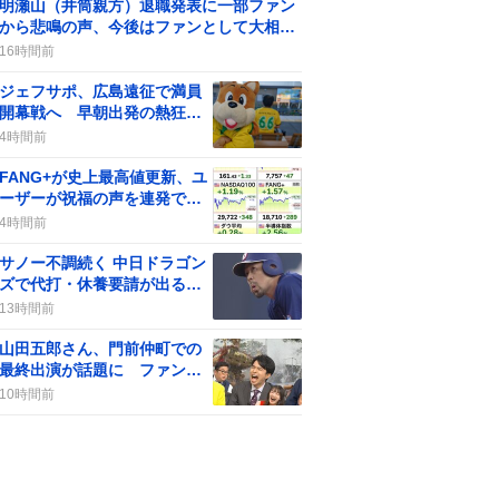
明瀬山（井筒親方）退職発表に一部ファン
から悲鳴の声、今後はファンとして大相撲
に貢献へ
16時間前
ジェフサポ、広島遠征で満員
開幕戦へ 早朝出発の熱狂が
SNSで広がる
4時間前
FANG+が史上最高値更新、ユ
ーザーが祝福の声を連発で盛
り上がり
4時間前
サノー不調続く 中日ドラゴン
ズで代打・休養要請が出る、
一部のファンの声が分かれる
13時間前
山田五郎さん、門前仲町での
最終出演が話題に ファンは
「必ず観ます」「感謝」
10時間前