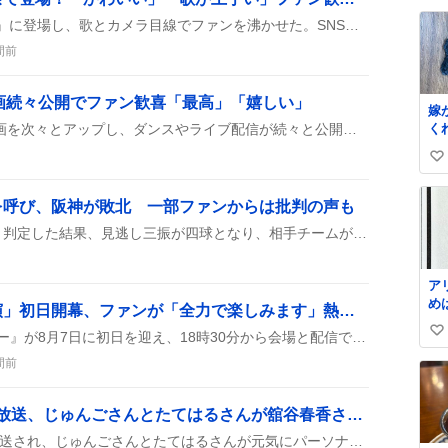
ど
い
櫻井ももが『ハマダ歌謡祭』に登場し、歌とカメラ目線でファンを沸かせた。SNSでは「かわいい」「歌が上手い」などの声が続出し、リアルタイムで盛り上がりが見られた。
ori
ね
47
間前
数
部
学
自
新動画続々公開でファン歓喜「最高」「嬉しい」
嫁
4
上村謙信がTikTokに新作動画を次々とアップし、ダンスやライブ配信が続々と公開された。ファンは「最高」「嬉しい」などと歓喜し、投稿が続出している。
く
部
屋
い
「
い
改
を呼び、阪神が敗北 一部ファンからは批判の声も
理
ね
数
球審嶋田が4球目をボールと判定した結果、見逃し三振が四球となり、相手チームが逆転し、阪神が敗北した。
ア
め
「夢のポップスター公演」初日開幕、ファンが「全力で楽しみます」熱狂的な反応
述
AKB48の『夢のポップスター』が8月7日に初日を迎え、18時30分から会場と配信で同時開催されたことがファンの投稿で盛んにシェアされ、熱い応援の声が上がっている。
い
で
い
い
間前
リ
ね
使
数
度
『Tresen Friday』本日放送、じゅんごさんとたてはるさんが舘谷春香さんゲストと盛り上げる
ず
『Tresen Friday』が本日放送され、じゅんごさんとたてはるさんが元気にパーソナリティを務め、舘谷春香さんがゲストで登場し、ティンボース&ばっちこーいコーナーが盛り上がった様子が伝わっている。