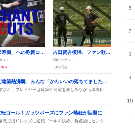
6
7
「阿部寿樹」への称賛コピーが話題に 「あとひとり、だが阿部寿樹」が「かっこよすぎる」と絶賛
吉田賢吾復帰、ファン歓喜の声が続出 「おかえり」や「嬉しい」ツイートが拡散
8
ポスト
20
件のポスト
18時間前
NEW
9
『うみぞこの街』DLCで建築熱沸騰、みんな「かわいいの落ちてました」や「環境レベルMAX」へ歓喜
『うみぞこの街』DLCが配信され、プレイヤーは建築や発電を楽しみながら環境レベルを上げる様子が多数シェアされている。自由度の高い海底都市作りが話題になっている。
10
逆転ゴール！ガッツポーズにファン熱狂が話題に
ガンバ大阪の南野遙海が開幕戦で浦和レッズに逆転ゴールを決め、得点後にセンターサークルでガッツポーズを連続披露した。後半は相手が10人となり、南野の得点が勝利を決めたシーンがハイライト期待の話題になった。