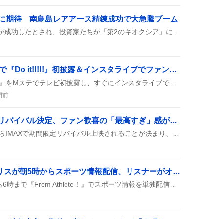
姿に期待 南鳥島レアアース精錬成功で大急騰ブーム
南鳥島沖のレアアース精錬が成功したとされ、投資家たちが「第2のキオクシア」になるかもと期待しながら、株価上昇や大急騰を予想している様子がSNSで広がっている。
SUPER EIGHT、Mステで『Do it!!!!!』初披露＆インスタライブでファン歓喜「最高」
SUPER EIGHTが『Do it!!!!!』をMステでテレビ初披露し、すぐにインスタライブでファンと情報共有＆トークを楽しんだ。夏祭りソングとメンバーのわちゃわちゃが話題になり、『最高！』『ありがとう！』の声が上がっている。
間前
『耳をすませば』IMAXリバイバル決定、ファン歓喜の「最高すぎ」感が拡散
『耳をすませば』が10月からIMAXで期間限定リバイバル上映されることが決まり、同時に『アリエッティ』もIMAXで公開されると発表された。ファンは「最高すぎ」や「観に行きたい」などの声を上げて期待感が高まっている。
フロアスでDJミノルクリスが朝5時からスポーツ情報配信、リスナーがオハネッパーで盛り上がり
DJミノルクリスが朝5時から6時まで『From Athlete！』でスポーツ情報を単独配信。リスナーは#フロアスや#オハネッパーで「おはねっぱー」などの挨拶や近況を次々投稿し、朝のラジオが賑やかに。