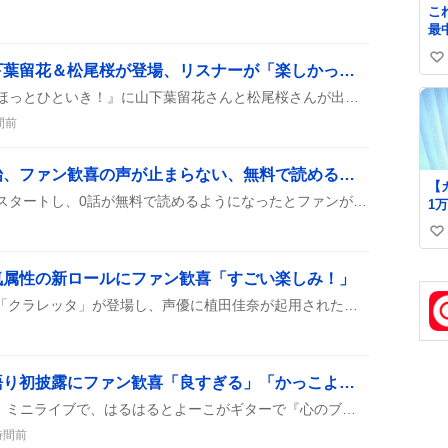
こ
最
私
い
奪
「ほっとひといき」山下葉留花＆松尾桜が登場、リスナーが「楽しかった」「面白い」と歓喜
写
い
TOKYOFMで放送された『ほっとひといき！』に山下葉留花さんと松尾桜さんが出演し、リスナーが食レポやトークをリアルタイムで楽しんだ様子がSNSに多数投稿された。番組のユーモアや即興のやり取りが話題となり、次回への期待も高まっている。
ね
間前
数
超かぐやメシ！連載開始、ファン歓喜の声が止まらない、無料で読める日常グルメ漫画が登場
【カス
『超かぐやメシ！』が連載スタートし、0話が無料で読めるようになったとファンが歓喜。10年後のかぐやたちが美味しいごはんを囲む日常が描かれ、ビビビコミックで楽しめると話題になっている。
1
た
い
い
気属性の新ロールにファン歓喜「すごい楽しみ！」
ね
数
ゼンゼロVer3.2で新キャラ「クラレッタ」が登場し、声優に植田佳奈が起用されたと発表された。電気属性の新ロールや防御系ディスクが同時に紹介され、デザインや斧装備がファンの間で盛り上がっている。
「心のブランコ」弾き語り初披露にファン歓喜「良すぎる」「かっこよすぎ」感が広がる
日向坂46の『Kind of Love』ミニライブで、はるはるとよーこがギターで『心のブランコ』を弾き語りし、初披露がファンの間で大盛り上がりしているみたいです。二人の歌声とギターのハーモニーが心に響き、視聴者からは「良すぎる」「かっこよすぎ」などのコメントが続出しています。
時間前