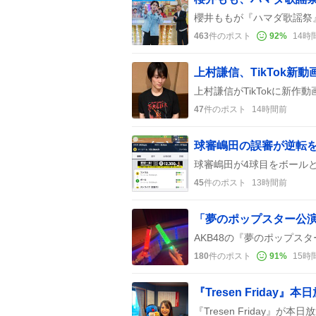
463
件のポスト
92
%
14時
上村謙信、TikTok
47
件のポスト
14時間前
球審嶋田の誤審が逆転
45
件のポスト
13時間前
180
件のポスト
91
%
15時