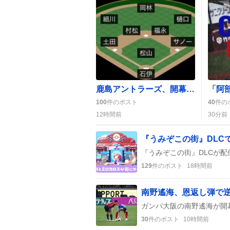
鹿島アントラーズ、開幕戦で『ファイヤーフォーメーション』披露し逆転勝利に沸く
100
件のポスト
40
件の
12時間前
30分前
129
件のポスト
18時間前
南野遙海、恩返し弾で
30
件のポスト
10時間前