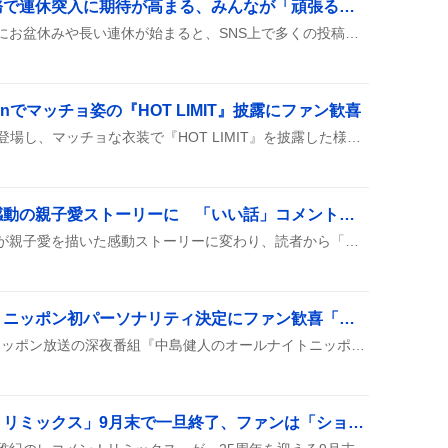
お盆休み目前！金曜勤務で連休突入に期待が高まる、みんなが「頑張る」声を上げる
金曜の仕事を頑張ればすぐにお盆休みや長い連休が始まると、SNS上で多くの投稿が盛り上がっている様子が見られる。みんなが「今日仕事行けば休みだ！」と期待を語っている。
tionでマッチョ姿の『HOT LIMIT』披露にファン歓喜
西川貴教がMusic Stationに登場し、マッチョな衣装で『HOT LIMIT』を披露した様子が話題になっている。筋肉に囲まれたステージ演出や笑顔がファンのテンションを上げているようだ。
デスメーカー最新話が感動の親子愛ストーリーに 「いい話」コメントが相次ぐ
『デスメーカー』の最新話が親子愛を描いた感動ストーリーに変わり、読者から「いい話」や「ちょっとぐっときちゃった」などの声が相次いでいるようです。
中島健人、オールナイトニッポン初パーソナリティ決定にファン歓喜「やったー」
8月14日(金)に中島健人がニッポン放送の深夜番組『中島健人のオールナイトニッポン』で初パーソナリティを務めることが決まって、リスナーの人生相談に遊戯王トークで答える企画もスタートするんだって。
「相葉雅紀のレコメン！リミックス」9月末で一旦終了、ファンは「ショック」や「感謝」の声