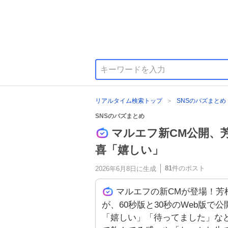
リアルタイム検索トップ
SNSのバズまとめ
SNSのバズまとめ
マルエフ新CM公開、
喜「嬉しい」
81
件のポスト
2026年6月8日
に生成
マルエフの新CMが登場！芳
が、60秒版と30秒のWeb版で公
「嬉しい」「待ってました」な