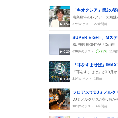
「キオクシア」第2の
27
件のポスト
22時間前
1:54
636
件のポスト
95
%
11時
0:20
31
件のポスト
1日前
1:30
101
件のポスト
4時間前