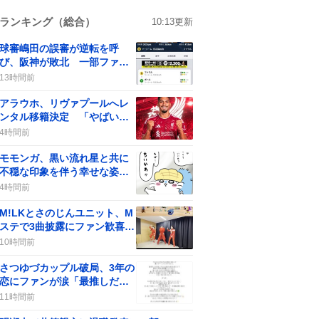
ランキング（総合）
10:13
更新
球審嶋田の誤審が逆転を呼
び、阪神が敗北 一部ファン
からは批判の声も
13時間前
アラウホ、リヴァプールへレ
ンタル移籍決定 「やばい」
などの期待の声がSNSで広が
4時間前
る
モモンガ、黒い流れ星と共に
不穏な印象を伴う幸せな姿が
話題に 最新話で登場しファ
4時間前
ンの期待と不安が交錯
M!LKとさのじんユニット、M
ステで3曲披露にファン歓喜が
話題に
10時間前
さつゆづカップル破局、3年の
恋にファンが涙「最推しだっ
た」悲しみ
11時間前