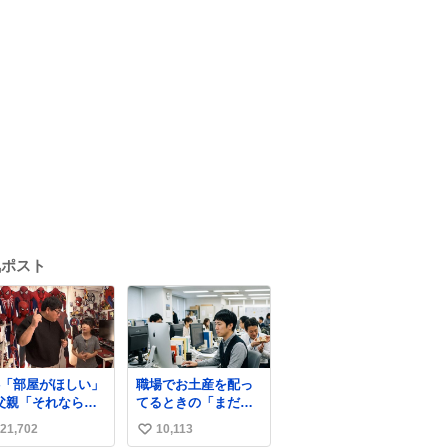
気ポスト
4「部屋がほしい」
職場でお土産を配っ
父親「それなら
てるときの「まだ気
ナイトスクープ』
づいてませんよ」的
21,702
10,113
い
言え！無理やろけ
な演技が毎回シンド