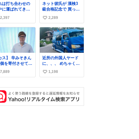
れは打ち合わせの
ネット彼氏が 漢検3
中に運ばれてきて
級合格記念で 買って
の理性を根こそぎ
くれた.ᐟ.ᐟ🩵
2,397
2,289
い
い去ったプリンの
真です。
い
ね
数
】 辛みそきん
近所の外国人ヤード
万個を寄付させてい
に、、、 めちゃくち
だきました
ゃ有名車捨てられて
7,889
1,198
い
ました😭 外装ぼろぼ
ろだし、、 中も何に
い
も残ってないし、、
ね
可哀想に😢😢 今まで
数
数十年お疲れ様でし
た、、 #バニング #
当時 #廃車 #勿体
無い