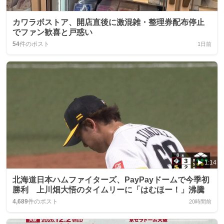
カワラボストア、開店直後に激混雑・整理券配布停止
でファン歓喜と戸惑い
54
件のポスト
1日前
1:14
北海道日本ハムファイターズ、PayPayドームで今季初
勝利 上川畑大悟のタイムリーに「はむほー！」沸騰
4,689
件のポスト
20時間前