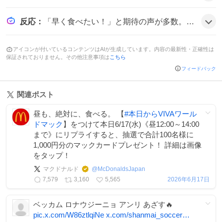
反応
：
「早く食べたい！」と期待の声が多数。「最高✨」や「可愛すぎる！！」と歓喜のコメントも。「サッカーボールバンズが可愛い」など、楽しむ様子が投稿から伺える。
アイコンが付いているコンテンツはAIが生成しています。内容の最新性・正確性は
保証されておりません。その他注意事項は
こちら
フィードバック
関連ポスト
昼も、絶対に、食べる。 【
#
本日からVIVAワール
ドマック
】をつけて本日6/17(水)《昼12:00～14:00
まで》にリプライすると、抽選で合計100名様に
1,000円分のマックカードプレゼント！ 詳細は画像
をタップ！
マクドナルド
@
McDonaldsJapan
7,579
3,160
5,565
2026年6月17日
ベッカム ロナウジーニョ アンリ あざす🔥
pic.x.com/W86ztlqiNe
x.com/shanmai_soccer…