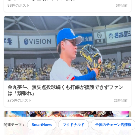
88
件のポスト
6時間前
金丸夢斗、無失点投球続くも打線が援護できずファン
は「頑張れ」
275
件のポスト
21時間前
関連テーマ：
SmartNews
マクドナルド
全国のチェーン店情報