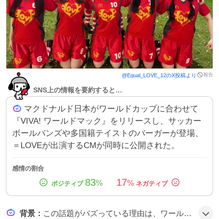
報告
@
Equal_LOVE_12
のX投稿より
SNS上の情報を要約すると…
マクドナルド日本がワールドカップに合わせて
『VIVA! ワールドマック』をリリースし、サッカー
ボールバンズや多国籍テイストのバーガーが登場、
＝LOVEが出演するCMが同時に公開された。
感情の割合
83
17
%
%
背景
：
この話題がバズっている理由は、ワールドカップ開催と連動した限定メニューの斬新さや、＝LOVEのCMが話題性を高め、サッカーバンズや多国籍テイストのバーガーがSNSで注目されたことにあるようだ。