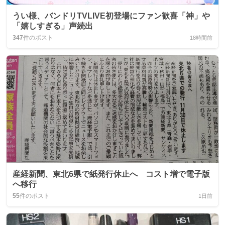
うい様、バンドリTVLIVE初登場にファン歓喜「神」や
「嬉しすぎる」声続出
347
件のポスト
18時間前
産経新聞、東北6県で紙発行休止へ コスト増で電子版
へ移行
55
件のポスト
1日前