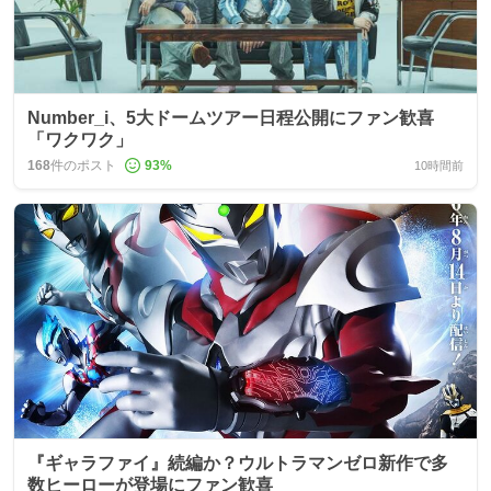
Number_i、5大ドームツアー日程公開にファン歓喜
「ワクワク」
168
件のポスト
93
%
10時間前
『ギャラファイ』続編か？ウルトラマンゼロ新作で多
数ヒーローが登場にファン歓喜