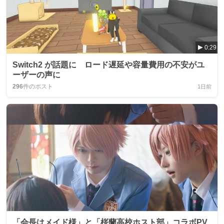
0:29
Switch2 が話題に ロード遅延や容量費用の不安がユ
ーザーの声に
296
件のポスト
1日前
「会長はメイド様」と「桜蘭高校ホスト部」コラボPV