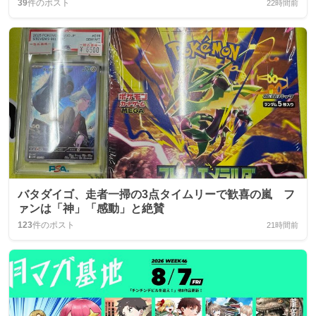
39
件のポスト
22時間前
バタダイゴ、走者一掃の3点タイムリーで歓喜の嵐 フ
ァンは「神」「感動」と絶賛
123
件のポスト
21時間前