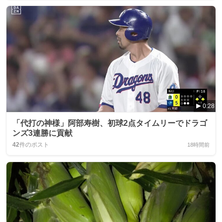
0:28
「代打の神様」阿部寿樹、初球2点タイムリーでドラゴ
ンズ3連勝に貢献
42
件のポスト
18時間前