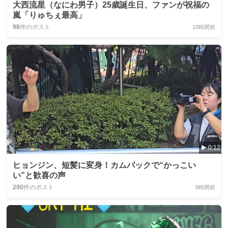
大西流星（なにわ男子）25歳誕生日、ファンが祝福の
嵐「りゅちぇ最高」
98
件のポスト
10時間前
0:12
ヒョンジン、短髪に変身！カムバックで“かっこい
い”と歓喜の声
290
件のポスト
8時間前