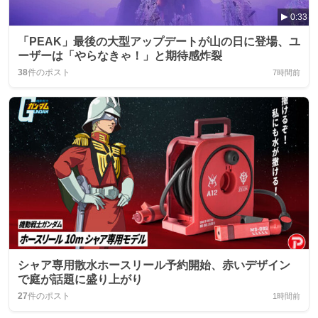
0:33
「PEAK」最後の大型アップデートが山の日に登場、ユ
ーザーは「やらなきゃ！」と期待感炸裂
38
件のポスト
7時間前
シャア専用散水ホースリール予約開始、赤いデザイン
で庭が話題に盛り上がり
27
件のポスト
1時間前