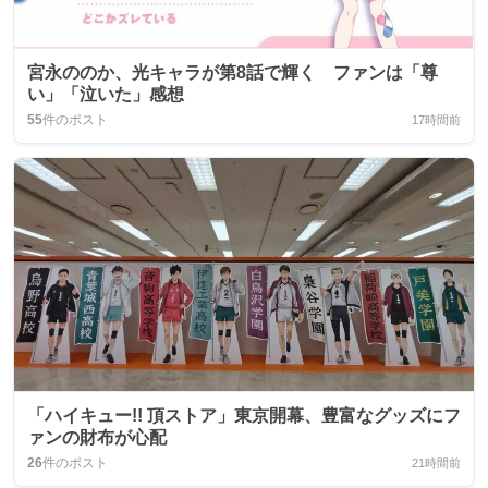
宮永ののか、光キャラが第8話で輝く ファンは「尊
い」「泣いた」感想
55
件のポスト
17時間前
「ハイキュー!! 頂ストア」東京開幕、豊富なグッズにフ
ァンの財布が心配
26
件のポスト
21時間前