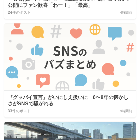
公開にファン歓喜「わー！」「最高」
24
件のポスト
4時間前
『グッバイ宣言』がいにしえ扱いに 6〜8年の懐かし
さがSNSで騒がれる
33
件のポスト
9時間前