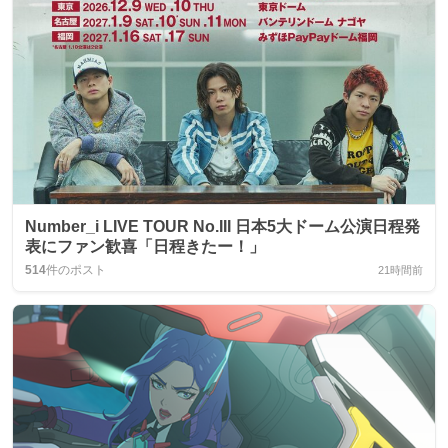
Number_i LIVE TOUR No.III 日本5大ドーム公演日程発
表にファン歓喜「日程きたー！」
514
件のポスト
21時間前