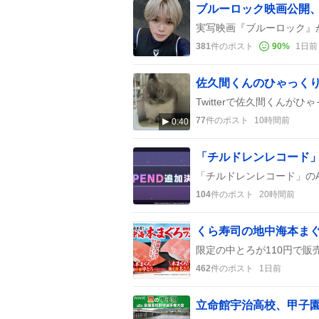
ブルーロック映画公開
381
件のポスト
90
%
1日前
佐久間くんのひゃっく
77
件のポスト
10時間前
0:40
104
件のポスト
20時間前
462
件のポスト
1日前