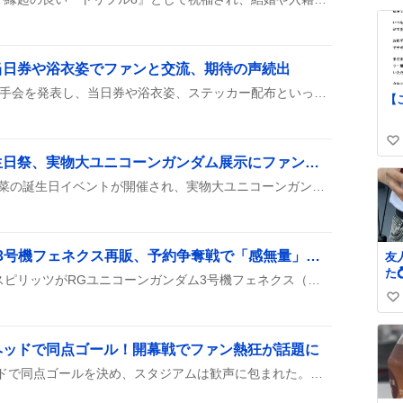
内
い
ま
ね
覚
数
さ
当日券や浴衣姿でファンと交流、期待の声続出
VTuberたちが次々に個別握手会を発表し、当日券や浴衣姿、ステッカー配布といった楽しみ要素を紹介。部ごとに時間が分かれ、ファンがワクワクしながら参加を待っている様子が伝わる。
【
い
お台場で優木せつ菜誕生日祭、実物大ユニコーンガンダム展示にファンわくわく
い
ね
8月8日にお台場で優木せつ菜の誕生日イベントが開催され、実物大ユニコーンガンダムが展示された。サマジャンのフェスと合わせて多くのファンが訪れ、賑やかな雰囲気が広がった。
数
RGユニコーンガンダム3号機フェネクス再販、予約争奪戦で「感無量」や「13000円で驚き」
友
た
2026年8月7日、バンダイ スピリッツがRGユニコーンガンダム3号機フェネクス（ナラティブVer.）の再販とプレバン予約開始を発表し、価格は約13,000円とされた。ファンは予約の混雑や高額さに言及し、確保できた人と逃した人が混在している様子が投稿で報告された。
し
い
③
ま
い
マ
ね
ヘッドで同点ゴール！開幕戦でファン熱狂が話題に
の
数
ま
金子拓郎がダイビングヘッドで同点ゴールを決め、スタジアムは歓声に包まれた。ファンは「ナイスダイビングヘッド！」や「金子拓郎！愛してる！！」と喜びの声を上げ、試合のハイライトとなった。