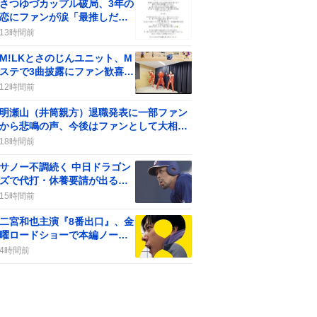
さつゆづカップル破局、3年の
恋にファンが涙「最推しだっ
た」悲しみ
13時間前
M!LKとさのじんユニット、M
ステで3曲披露にファン歓喜が
話題に
12時間前
明瀬山（井筒親方）退職発表に一部ファン
から悲鳴の声、今後はファンとして大相撲
に貢献へ
18時間前
サノー不調続く 中日ドラゴン
ズで代打・休養要請が出る、
一部のファンの声が分かれる
15時間前
二宮和也主演『8番出口』、金
曜ロードショーで本編ノーカ
ット地上波初放送が決定！フ
4時間前
ァン歓喜の声続出