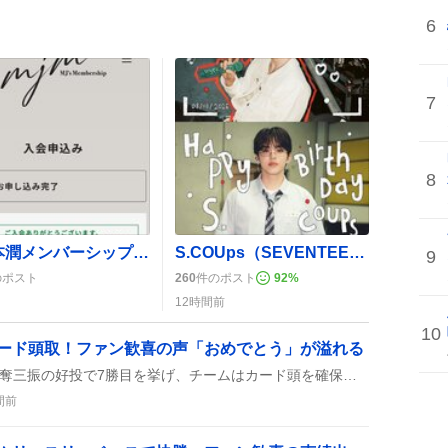
6
7
8
「松本潤メンバーシップ」決済エラー続出、メール未着で「待ち時間が長くて焦る」声
S.COUps（SEVENTEENリーダー）誕生日にファンが“最高”の祝福の嵐
9
のポスト
260
件のポスト
92
%
12時間前
10
カード頭取！ファン歓喜の声「おめでとう」が溢れる
松本晴投手が7回1失点、10奪三振の好投で7勝目を挙げ、チームはカード頭を確保した。山本祐大のタイムリーや代打たつるの勝ち越しタイムリーも光り、試合は盛り上がり、観客は歓声を上げた。
間前