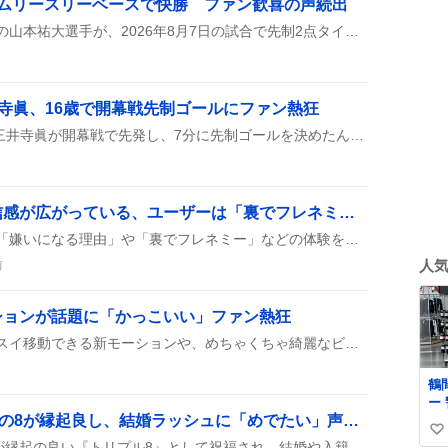
イムリースリーベースで快勝 ファン歓喜の声続出
福岡ソフトバンクホークスの山本祐大選手が、2026年8月7日の試合で先制2点タイムリースリーベースヒットを放ち、3打点を記録したよ。チームはそのままリードを保ち、5-1で勝ち上がったんだ。
寺眞、16歳で開幕戦先制ゴールにファン熱狂
横浜F・マリノスの16歳・三井寺眞が開幕戦で先発し、7分に先制ゴールを決めたんだって！J1史上最年少の先発＆得点で、みんなが驚きと歓声を上げてるみたい。
一部で八方美人への不信感が広がっている、ユーザーは「裏でフレネミー」や「態度の不一致」を指摘
ユーザーは八方美人に対し「嫌いになる理由」や「裏でフレネミー」などの体験を語り、好意的に見えても「態度の不一致」や「信頼が揺らぐ」ことが問題視されている様子が見られる。
人
前
ションが話題に「かっこいい」ファン熱狂
清宵さんが剣に乗ってスイスイ移動できる新モーションや、めちゃくちゃ綺麗なビジュアルがSNSで大きく取り上げられ、みんなが「かっこいい」「顔が良すぎる」って喜んでいる様子が見られる。実装期待で「引きたい」って声もいっぱいだよ。
鶴
ー
「令和8年8月8日」三つの8が縁起良し、結婚ラッシュに「めでたい」声が続出
人
い
を
SNSでは、令和8年8月8日が縁起の良い『トリプル8』として祝福され、結婚や入籍の報告が相次いだことが話題になっている。多くの投稿が「末広がりで幸せ」「結婚ラッシュ」などのコメントと共に、特別な日を楽しむ様子を伝えている。