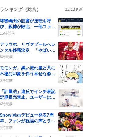
ランキング（総合）
12:13
更新
球審嶋田の誤審が逆転を呼
び、阪神が敗北 一部ファン
からは批判の声も
15時間前
アラウホ、リヴァプールへレ
ンタル移籍決定 「やばい」
などの期待の声がSNSで広が
6時間前
る
モモンガ、黒い流れ星と共に
不穏な印象を伴う幸せな姿が
話題に 最新話で登場しファ
6時間前
ンの期待と不安が交錯
「計量法」違反でインチ表記
定規販売禁止、ユーザーは
「知らなかった」驚き
4時間前
Snow Manデビュー発表7周
年、ファンが祝福の声とライ
ブ配信で盛り上がる
4時間前