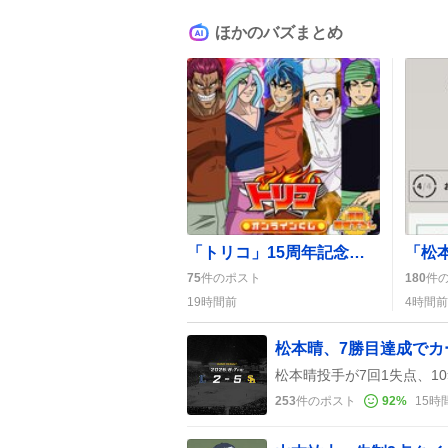
ほかのバズまとめ
「トリコ」15周年記念オンラインくじ開始、ファン歓喜の声が広がる
75
件のポスト
180
件
19時間前
4時間前
松本晴、7勝目達成で
253
件のポスト
92
%
15時