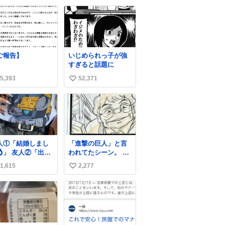
まで見張りにきて
い込んでしまった。
い
す。不法滞在者は
スコーンなんてパッ
ね
悟してお越しくだ
サパサなほどええで
数
い。
すからね。
ご報告】
いじめられっ子が強
すぎると話題に
5,393
52,371
い
い
ね
数
人①「結婚しまし
「進撃の巨人」と言
💍」 友人②「出産
われてたシーン。 当
ました👼🏻」 友人
時僕は知らなかった
1,615
2,277
い
「マイホーム建て
のですが、今見ると
した🏡」 私「どハ
すごく「進撃の巨
い
りしたヴィズラ家
人」ですね。。
ね
末裔に心狂わされ
数
した」