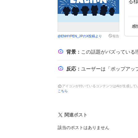
る
@
ENHYPEN_JP
のX投稿より
報告
背景
：
この話題がバズっている理由は、ENHYPENの日本向けデジタルシングル『We'll Be Fine』のジャ
反応
：
ユーザーは「ポップアップきたーーーーーーー❤❤❤」や「ENCHINとおでかけ」といった歓
アイコンが付いているコンテンツはAIが生成し
こちら
関連ポスト
該当のポストはありません