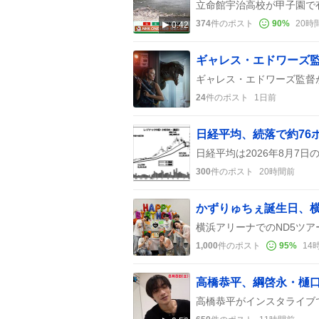
374
件のポスト
90
%
20時
0:42
24
件のポスト
1日前
日経平均、続落で約76
300
件のポスト
20時間前
1,000
件のポスト
95
%
14
高橋恭平、綱啓永・樋