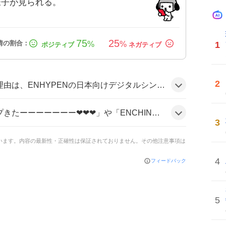
様子が見られる。
75
25
1
%
%
2
ケットに公式キャラENCHINが初登場し、同時に東京でのポップアップイベントが告知されたことがきっかけで、ファンがキャラグッズや浴衣コラボに期待し、SNS上で盛り上がっているようだ。
声を上げ、「浴衣姿が可愛い」「ENCHIN揃いに浴衣着てて可愛い」とコメントし、イベント参加や代行希望の声も多く、全体的にワクワクした雰囲気だ。
3
ています。内容の最新性・正確性は保証されておりません。その他注意事項は
4
フィードバック
5