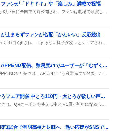
、ファンが「ドキドキ」や「楽しみ」満載で祝福
実写映画『ブルーロック』が8月7日に全国で同時公開され、ファンは劇場で観賞しながらポップコーンや限定グッズを手に入れ、SNSで「公開おめでとう」や「ドキドキ」などの感想をシェアし、盛り上がりを見せている。
りが止まらずファンが心配「かわいい」反応続出
Twitterで佐久間くんがひゃっくりに悩まされ、止まらない様子が次々とシェアされている。深夜まで続くことや、止めるコツを探す声が多く、ファンは「かわいい」や「早く止まってほしい」とリアクションしている。
「チルドレンレコード」APPEND配信、難易度34でユーザーが「むずくね」や「神」コメント沸騰
「チルドレンレコード」のAPPENDが配信され、APD34という高難易度が登場したと報告が相次ぎ、初見やフルコンボに挑戦する声が広がっている。リリース時間が遅れたことへのツッコミや、譜面のカゲプロ引用が話題になっている。
くら寿司の地中海本まぐろフェア開催 中とろ110円・大とろが欲しい声続出
限定の中とろが110円で販売され、QRクーポンを使えば中とろ1皿が無料になるほか、フォローと引用リポストで食事券が抽選で当たるキャンペーンも同時に行われ、SNS上で盛り上がりを見せている。
立命館宇治高校、甲子園第3試合で有明高校と対戦へ 熱い応援がSNSで広がる