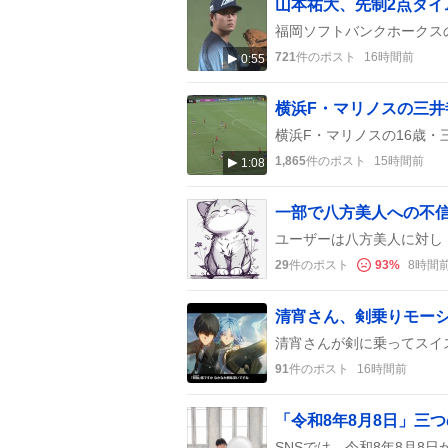
山本祐大、先制2点タ
721
件のポスト
16時間前
0:55
横浜F・マリノスの三井
1,865
件のポスト
15時間前
1:08
29
件のポスト
93
%
8時間
清宵さん、剣乗りモー
91
件のポスト
16時間前