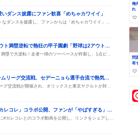
俺
れ
で可愛いダンス披露にファン歓喜「めちゃカワイイ」
い
重岡大毅がTikTokでキュートなダンスを披露し、ファンからは「めちゃカワイイ」「ありがとう」などのコメントが続出している様子です。さらに『ND⁵』の宣伝も兼ねてハッシュタグがたくさん付けられ、みんなが楽しんでいるようです。
い
ね
数
有明高校、9回表ツーアウト満塁逆転で熱狂の甲子園劇「野球は2アウトから」
有明高校が9回表ツーアウト満塁で大逆転！走者一掃のツーベースが炸裂し、1点ビハインドからリードへと持ち上げ、観客を沸かせた。
問
有
よ』 名倉「
い
め
舞洲で開催されたファームリーグ交流戦、セデーニョら選手合流で熱気沸騰
い
8月7日、舞洲でファームリーグ交流戦が開催され、オリックスと東京ヤクルトが対戦した。スタメンにセデーニョやオスナが合流し、暑さが話題になっている。
ね
数
「カラフルピーチ」×「カレコレ」コラボ公開、ファンが「やばすぎる」「楽しみ」と歓喜
カラフルピーチが本日17時に#カレコレとのコラボ動画を公開し、リンクをシェアしたよ！さらにアクスタ付きグミが発売され、ファンからは「やばすぎる」「楽しみ」の声が上がっているみたい。