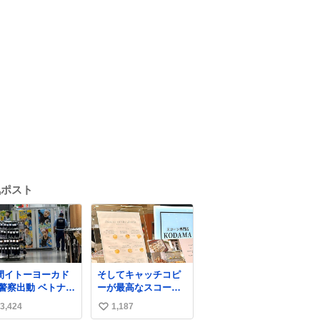
気ポスト
間イトーヨーカド
そしてキャッチコピ
 警察出動 ベトナム
ーが最高なスコーン
の身分証チェック
屋さんを見つけてし
3,424
1,187
い
開店前に実施、店
まったので思わず買