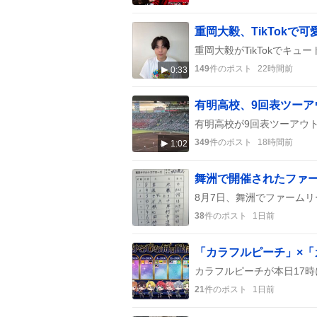
重岡大毅、TikTok
149
件のポスト
22時間前
0:33
349
件のポスト
18時間前
1:02
38
件のポスト
1日前
21
件のポスト
1日前