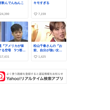
何飲んでんねんこ
キモすぎる
24,390
7,159
い
い
ね
数
題『アメリカが保
松山千春さんの『お
する空母 5つ答え
前、自分が強い女だ
ホンマご
と思うか？』の一言
17,431
1,425
い
ん、日本」
で… 中森明菜さんが
思わず本音をこぼす
い
瞬間😭
ね
数