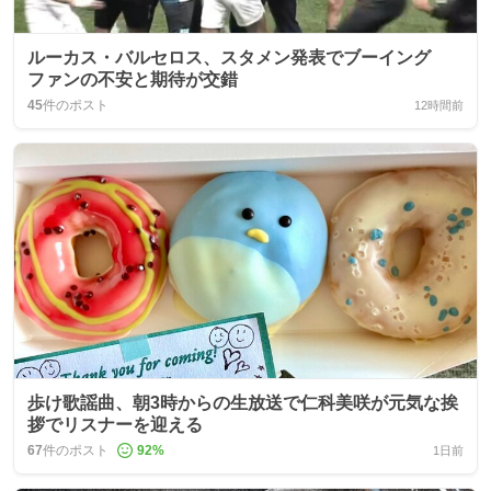
ルーカス・バルセロス、スタメン発表でブーイング
ファンの不安と期待が交錯
45
件のポスト
12時間前
歩け歌謡曲、朝3時からの生放送で仁科美咲が元気な挨
拶でリスナーを迎える
67
件のポスト
92
%
1日前