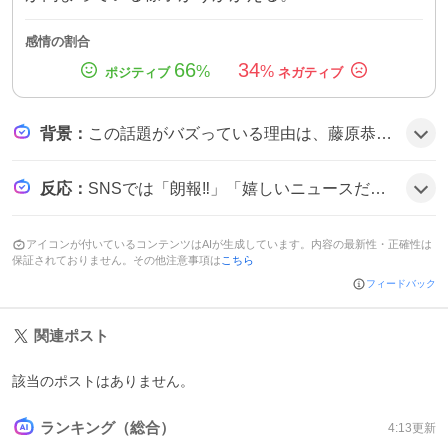
感情の割合
66
34
%
%
背景
：
この話題がバズっている理由は、藤原恭大がシーズン序盤に右肩亜脱臼で離脱し、チームの戦力に大きな穴ができたことが背景にある。復帰が早まると期待され、ファンは「早く戻ってきてほしい」などの声を上げて盛り上がっているようだ。
反応
：
SNSでは「朗報‼︎」「嬉しいニュースだけど無理しないでね…」「待ってるわーん♡」「早く帰ってきてほしい」などのコメントが多数見られ、全体的にポジティブな期待感が漂っている様子だ。
アイコンが付いているコンテンツはAIが生成しています。内容の最新性・正確性は
保証されておりません。その他注意事項は
こちら
フィードバック
関連ポスト
該当のポストはありません。
ランキング（総合）
4:13
更新