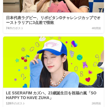
日本代表ラグビー、リポビタンDチャレンジカップでオ
ーストラリアに3点差で惜敗
74
件のポスト
4時間前
LE SSERAFIM カズハ、23歳誕生日を祝福の嵐「SO
HAPPY TO HAVE ZUHA」
128
件のポスト
2時間前