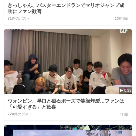
きっしゃん、バスターエンドランでマリオジャンプ成
功にファン歓喜
71
件のポスト
12時間前
0:39
ウォンビン、早口と磁石ポーズで笑顔炸裂…ファンは
「可愛すぎる」と歓喜
224
件のポスト
1日前