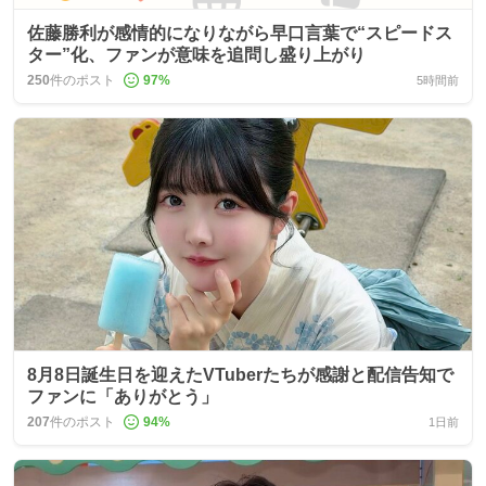
佐藤勝利が感情的になりながら早口言葉で“スピードス
ター”化、ファンが意味を追問し盛り上がり
250
件のポスト
97
%
5時間前
8月8日誕生日を迎えたVTuberたちが感謝と配信告知で
ファンに「ありがとう」
207
件のポスト
94
%
1日前