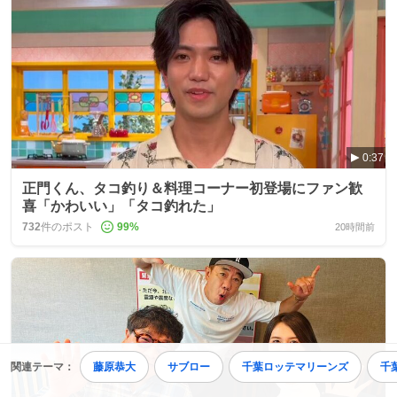
0:37
正門くん、タコ釣り＆料理コーナー初登場にファン歓
喜「かわいい」「タコ釣れた」
732
件のポスト
99
%
20時間前
関連テーマ：
藤原恭大
サブロー
千葉ロッテマリーンズ
千