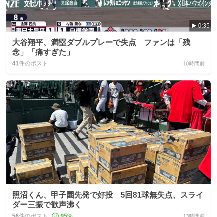
0:35
大谷翔平、満塁ダブルプレーで失点 ファンは「残
念」「痛すぎた」
41
件のポスト
10時間前
照沼くん、甲子園先発で好投 5回81球無失点、スライ
ダー三振で歓声沸く
56
件のポスト
95
%
13時間前