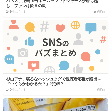
パヘス、逆転19号ホームランでドジャースが勝ち越
し ファンは歓喜の嵐
242
件のポスト
15時間前
杉山アナ、寝るなハッシュタグで視聴者応援が続出 –
『いくらかわかる金？』特別SP
140
件のポスト
7時間前