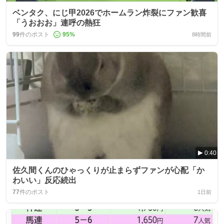
ベンタク、にじ甲2026でホームラン炸裂にファン歓喜
「うおおお」連呼の熱狂
99
件のポスト
95
%
8時間前
0:40
佐久間くんのひゃっくりが止まらずファンが心配「か
わいい」反応続出
77
件のポスト
1日前