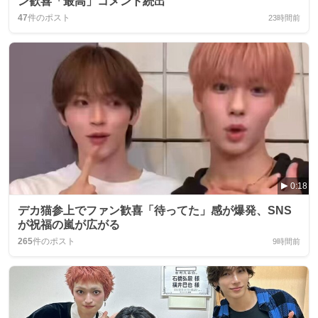
ン歓喜「最高」コメント続出
47
件のポスト
23時間前
0:18
デカ猫参上でファン歓喜「待ってた」感が爆発、SNS
が祝福の嵐が広がる
265
件のポスト
9時間前