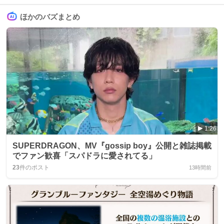
ほかのバズまとめ
1:26
SUPERDRAGON、MV『gossip boy』公開と雑誌掲載
でファン歓喜「スパドラに愛されてる」
23
件のポスト
13時間前