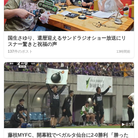
国生さゆり、還暦迎えるサンドラジオショー放送にリ
スナー驚きと祝福の声
137
件のポスト
13時間前
0:53
藤枝MYFC、開幕戦でベガルタ仙台に2-0勝利 「勝った