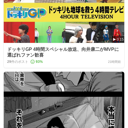
0:15
ドッキリGP 4時間スペシャル放送、向井康二がMVPに
選ばれファン歓喜
29
件のポスト
93
%
21時間前