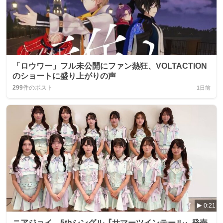
「ロウワー」フル未公開にファン熱狂、VOLTACTION
のショートに盛り上がりの声
299
件のポスト
1日前
0:21
ニアジョイ、5thシングル『サマーツインテール』発売