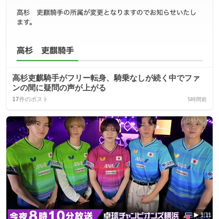
高杉吏麒騎手がフリー転身、騎乗なしが続く中でファ
ンの間に疑問の声が上がる
17
件のポスト
5時間前
1:11