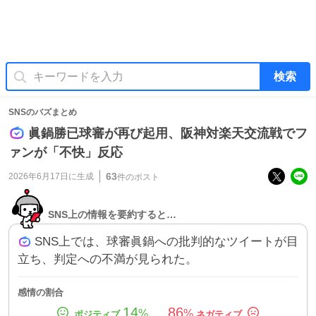
検索
SNSのバズまとめ
眞鍋勝已球審が再び起用、阪神対楽天交流戦でフ
ァンが「不快」反応
63
2026年6月17日
に生成
件のポスト
SNS上の情報を要約すると…
SNS上では、球審眞鍋への批判的なツイートが目
立ち、判定への不満が見られた。
感情の割合
14
86
%
%