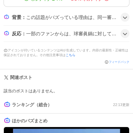
背景
：
この話題がバズっている理由は、同一審判が連続で起用された珍しさと、阪神ファンが判定に敏感なことが相まって、ツイートが増えたようだ。
反応
：
一部のファンからは、球審眞鍋に対して否定的なコメントが寄せられ、全体的に不満の声が目立った。
アイコンが付いているコンテンツはAIが生成しています。内容の最新性・正確性は
保証されておりません。その他注意事項は
こちら
フィードバック
関連ポスト
該当のポストはありません。
ランキング（総合）
22:13
更新
ほかのバズまとめ