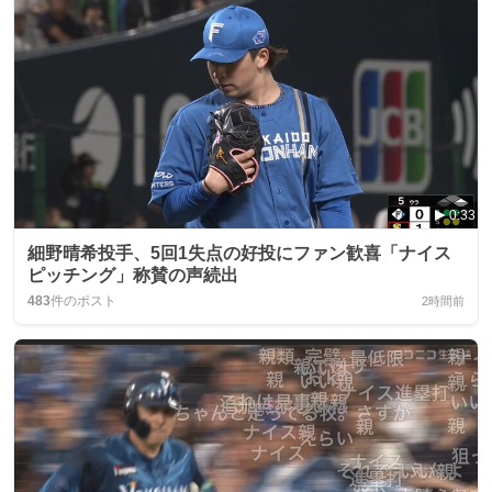
0:33
細野晴希投手、5回1失点の好投にファン歓喜「ナイス
ピッチング」称賛の声続出
483
件のポスト
2時間前