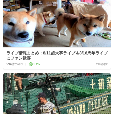
ライブ情報まとめ：8/11超大事ライブ＆8/16周年ライブ
にファン歓喜
594
件のポスト
93
%
21時間前