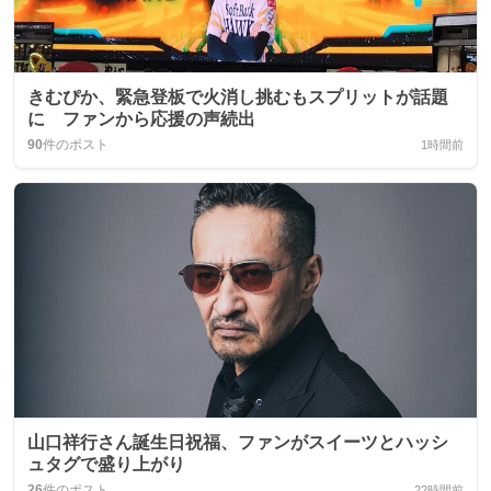
きむぴか、緊急登板で火消し挑むもスプリットが話題
に ファンから応援の声続出
90
件のポスト
1時間前
山口祥行さん誕生日祝福、ファンがスイーツとハッシ
ュタグで盛り上がり
26
件のポスト
22時間前