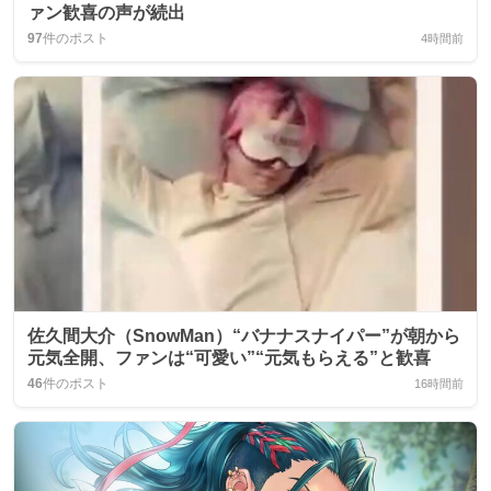
ァン歓喜の声が続出
97
件のポスト
4時間前
佐久間大介（SnowMan）“バナナスナイパー”が朝から
元気全開、ファンは“可愛い”“元気もらえる”と歓喜
46
件のポスト
16時間前