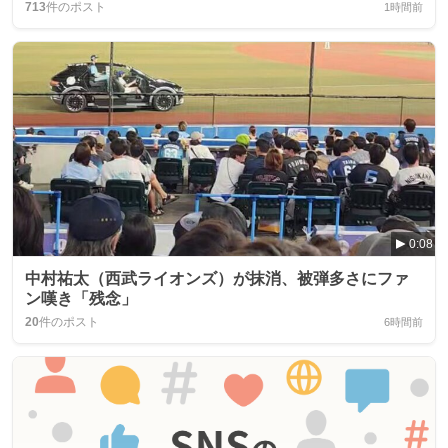
713
件のポスト
1時間前
0:08
中村祐太（西武ライオンズ）が抹消、被弾多さにファ
ン嘆き「残念」
20
件のポスト
6時間前