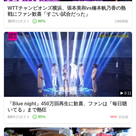
WTTチャンピオンズ横浜、張本美和vs橋本帆乃香の熱
戦にファン歓喜「すごい試合だった」
30
件のポスト
90
%
23時間前
0:11
「Blue night」450万回再生に歓喜、ファンは「毎日聴
いてる」まで熱狂
64
件のポスト
95
%
10分前
NEW