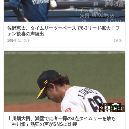
佐野恵太、タイムリーツーベースで8-3リード拡大！フ
ァン歓喜の声続出
109
件のポスト
1日前
1:14
上川畑大悟、満塁で走者一掃の3点タイムリーを放ち
「神川畑」熱狂の声がSNSに炸裂