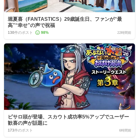
堀夏喜（FANTASTICS）29歳誕生日、ファンが“最
高”“幸せ”の声で祝福
130
件のポスト
98
%
22時間前
ピサロ頭が登場、スカウト成功率5%アップでユーザー
歓喜の声が話題に
173
件のポスト
6時間前