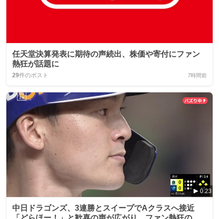
任天堂決算発表に期待の声続出、株価や寄付にファン
熱狂が話題に
29
件のポスト
7時間前
0:23
中日ドラゴンズ、3連勝とスイープでAクラスへ接近
「どらほー！」と歓喜の声が広がり、ファン熱狂の渦