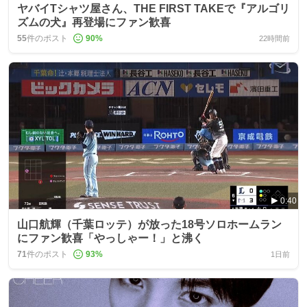
ヤバイTシャツ屋さん、THE FIRST TAKEで『アルゴリ
ズムの犬』再登場にファン歓喜
55
件のポスト
90
%
22時間前
0:40
山口航輝（千葉ロッテ）が放った18号ソロホームラン
にファン歓喜「やっしゃー！」と沸く
71
件のポスト
93
%
1日前