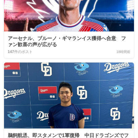
アーセナル、ブルーノ・ギマランイス獲得へ合意 フ
ァン歓喜の声が広がる
147
件のポスト
18時間前
鵜飼航丞、即スタメンで1軍復帰 中日ドラゴンズでフ