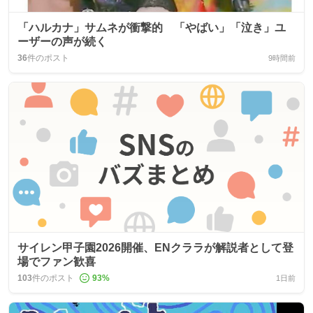
「ハルカナ」サムネが衝撃的 「やばい」「泣き」ユ
ーザーの声が続く
36
件のポスト
9時間前
サイレン甲子園2026開催、ENクララが解説者として登
場でファン歓喜
103
件のポスト
93
%
1日前