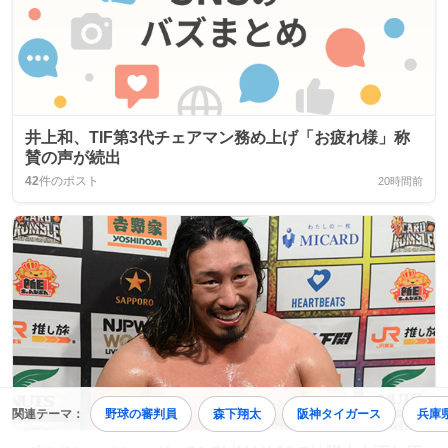
井上和、TIF第3代チェアマン務め上げ「お疲れ様」称
賛の声が続出
42
件のポスト
20時間前
関連テーマ：
野球の審判員
森下翔太
阪神タイガース
兵庫