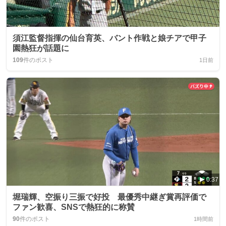
須江監督指揮の仙台育英、バント作戦と娘チアで甲子
園熱狂が話題に
109
件のポスト
1日前
0:37
堀瑞輝、空振り三振で好投 最優秀中継ぎ賞再評価で
ファン歓喜、SNSで熱狂的に称賛
90
件のポスト
1時間前