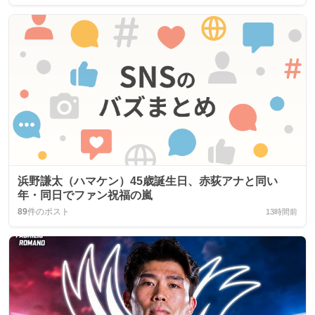
浜野謙太（ハマケン）45歳誕生日、赤荻アナと同い
年・同日でファン祝福の嵐
89
件のポスト
13時間前