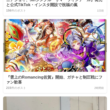
と公式TikTok・インスタ開設で祝福の嵐
156
件のポスト
1日前
『雲上のRomancing佐賀』開始、ガチャと制圧戦にフ
ァン歓喜
215
件のポスト
2時間前