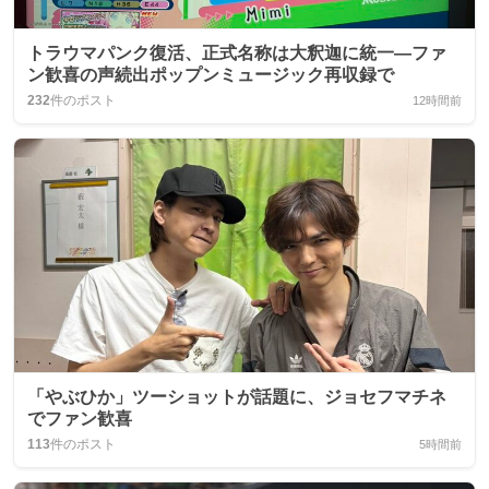
トラウマパンク復活、正式名称は大釈迦に統一―ファ
ン歓喜の声続出ポップンミュージック再収録で
232
件のポスト
12時間前
「やぶひか」ツーショットが話題に、ジョセフマチネ
でファン歓喜
113
件のポスト
5時間前